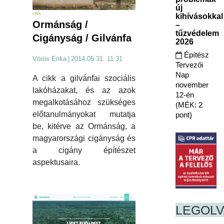
új
cikk
kihívásokkal
Ormánság /
–
tűzvédelem
Cigányság / Gilvánfa
2026
Építész
Vörös Erika
|
2014.05.31. 11:31
Tervezői
Nap
A cikk a gilvánfai szociális
november
lakóházakat, és az azok
12-én
megalkotásához szükséges
(MÉK: 2
előtanulmányokat mutatja
pont)
be, kitérve az Ormánság, a
magyarországi cigányság és
a cigány építészet
aspektusaira.
LEGOL