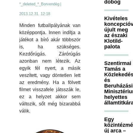
dobog
*_deleted_*_Borvendég
|
2013.12.31. 12:18
Kivételes
koncepcióv
Minden futballpályának van
újult meg
középpontja. Innen indítja a
az északi
játékot a bíró akár többször
Klotild-
palota
is, ha szükséges.
Kezdőrúgás. Zárórúgás
azonban nem létezik. Az
Szentirmai
egyik fél nyert, a másik
Tamás a
Közlekedés
veszített, vagy döntetlen lett
és
az eredmény. Ha a fölvett
Beruházási
filmet visszafele játsszák le,
Minisztéri
ez a helyzet akkor sem
helyettes
államtitkár
változik, sőt még bizarabbá
válik.
Egy
közintézm
új arca –