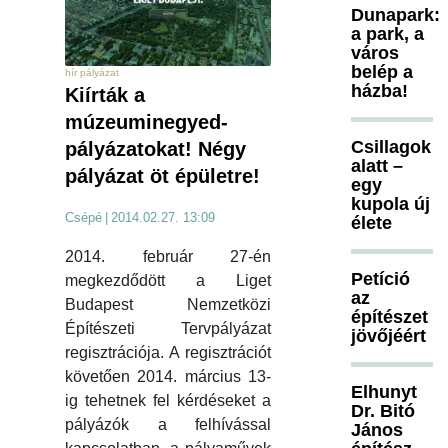
Dunapark:
a park, a
város
belép a
hír pályázat
házba!
Kiírták a
múzeuminegyed-
Csillagok
pályázatokat! Négy
alatt –
pályázat öt épületre!
egy
kupola új
Csépé
|
2014.02.27. 13:09
élete
2014. február 27-én
Petíció
megkezdődött a Liget
az
Budapest Nemzetközi
építészet
Építészeti Tervpályázat
jövőjéért
regisztrációja. A regisztrációt
követően 2014. március 13-
Elhunyt
ig tehetnek fel kérdéseket a
Dr. Bitó
pályázók a felhívással
János