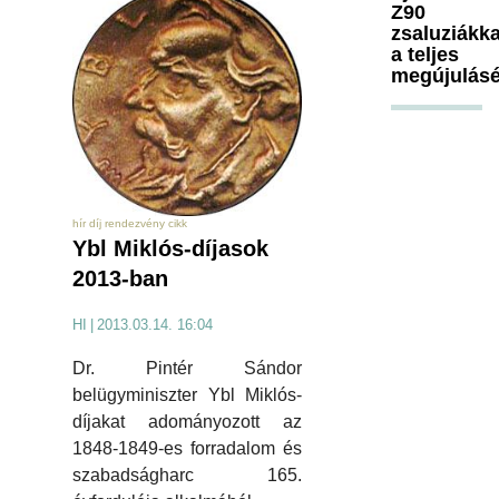
Z90
zsaluziákka
a teljes
megújulásé
hír díj rendezvény cikk
Ybl Miklós-díjasok
2013-ban
HI
|
2013.03.14. 16:04
Dr. Pintér Sándor
belügyminiszter Ybl Miklós-
díjakat adományozott az
1848-1849-es forradalom és
szabadságharc 165.