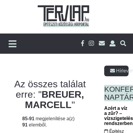
Hírlevél
Az összes találat
KONFE
erre: "
BREUER,
NAPTÁ
MARCELL
"
Azért a víz
a zűr? –
vízszigetelé
85-91
megjelenítése a(z)
rendszerbe
91
elemből.
Építész