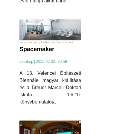
évfordulója alkalmából.
hír rendezvény kiállítás épületek tervek
Spacemaker
színkép
|
2013.02.02. 20:59
A 13. Velencei Építészeti
Biennále magyar kiállítása
és a Breuer Marcell Doktori
Iskola ’06-’11
könyvbemutatója