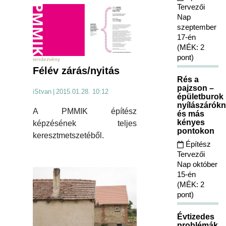
Tervezői
Nap
szeptember
17-én
(MÉK: 2
pont)
rendezvény
Félév zárás/nyitás
Rés a
pajzson –
iStvan
|
2015.01.28. 10:12
épületburok
nyílászárókn
A PMMIK építész
és más
kényes
képzésének teljes
pontokon
keresztmetszetéből.
Építész
Tervezői
Nap október
15-én
(MÉK: 2
pont)
Évtizedes
problémák