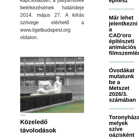
építész
kapcsolatban, a pályaművek
beérkezésének határideje
2014. május 27. A kiírás
Már lehet
szövege elérhető a
jelentkezni
a
www.ligetbudapest.org
CAD'oro
oldalon.
építészeti
animációs
filmszemlé
Óvodákat
mutatunk
be a
Metszet
2026/3.
számában
cikk
Toronyháza
Közeledő
melyek
szíve
távolodások
oázisként