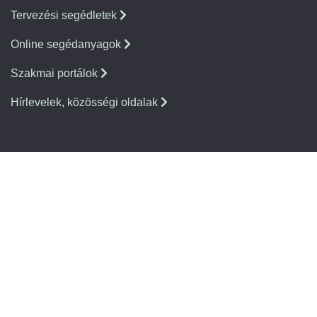
Tervezési segédletek
Online segédanyagok
Szakmai portálok
Hírlevelek, közösségi oldalak