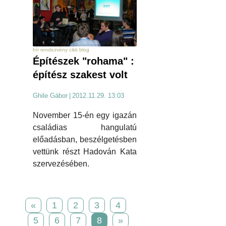
hír rendezvény cikk blog
Építészek "rohama" :
építész szakest volt
Ghile Gábor
|
2012.11.29. 13:03
November 15-én egy igazán
családias hangulatú
előadásban, beszélgetésben
vettünk részt Hadován Kata
szervezésében.
«
1
2
3
4
5
6
7
8
»