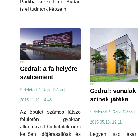
Parkba készült, de Budán
is el tudnánk képzelni.
cikk
Cedral: a fa helyére
szálcement
cikk
Cedral: vonalak
*_deleted_*_Rajki Diána
|
színek játéka
2015.11.19. 14:48
Az épület számos látszó
*_deleted_*_Rajki Diána
|
felületén gyakran
2015.05.18. 19:11
alkalmazott burkolatok nem
Legyen szó akár
kellően időjárásállóak és