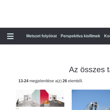
Metszet folyóirat
Perspektíva kisfilmek
Ko
Az összes ta
13-24
megjelenítése a(z)
26
elemből.
hír