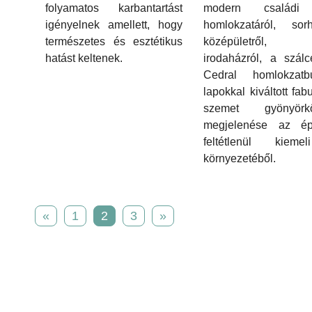
modern családi
folyamatos karbantartást
homlokzatáról, sorh
igényelnek amellett, hogy
középületről, 
természetes és esztétikus
irodaházról, a szál
hatást keltenek.
Cedral homlokzatbu
lapokkal kiváltott fab
szemet gyönyörkö
megjelenése az épü
feltétlenül kiem
környezetéből.
«
1
2
3
»