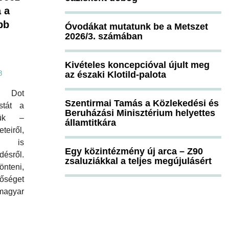
 a
bb
Óvodákat mutatunk be a Metszet
2026/3. számában
Kivételes koncepcióval újult meg
az északi Klotild-palota
8
 Dot
Szentirmai Tamás a Közlekedési és
istát a
Beruházási Minisztérium helyettes
tük –
államtitkára
eiről,
eg is
Egy közintézmény új arca – Z90
ésről.
zsaluziákkal a teljes megújulásért
önteni,
sőséget
agyar