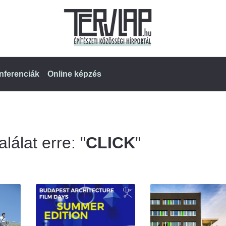
nferenciák
Online képzés
lálat erre: "
CLICK
"