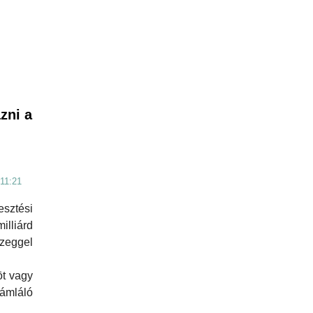
zni a
 11:21
sztési
lliárd
zeggel
öt vagy
zámláló