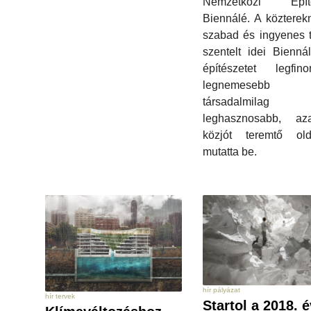
Nemzetközi Építé
Biennálé. A közterek
szabad és ingyenes 
szentelt idei Bienná
építészetet legfino
legnemesebb
társadalmil
leghasznosabb, a
közjót teremtő olda
mutatta be.
hír pályázat
hír tervek
Startol a 2018. é