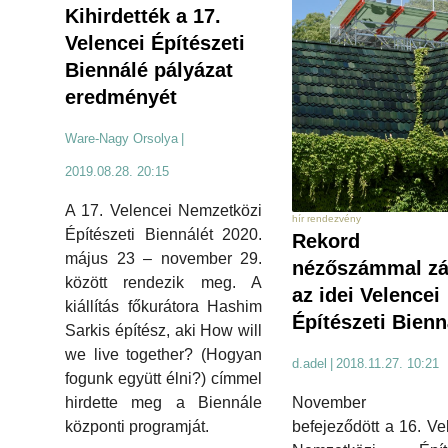
Kihirdették a 17.
Velencei Építészeti
Biennálé pályázat
eredményét
Ware-Nagy Orsolya
|
2019.08.28. 20:15
A 17. Velencei Nemzetközi
hír rendezvény
Építészeti Biennálét 2020.
Rekord
május 23 – november 29.
nézőszámmal zá
között rendezik meg. A
az idei Velencei
kiállítás főkurátora Hashim
Építészeti Bienn
Sarkis építész, aki How will
we live together? (Hogyan
d.adel
|
2018.11.27. 10:21
fogunk együtt élni?) címmel
November 25
hirdette meg a Biennále
befejeződött a 16. Ve
központi programját.