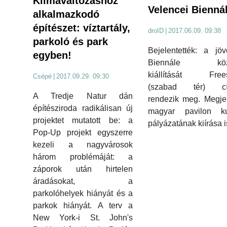
Klímaváltozáshoz
Velencei Bienná
alkalmazkodó
építészet: víztartály,
droID
|
2017.06.09. 09:38
parkoló és park
Bejelentették: a jö
egyben!
Biennále közp
kiállítását Free
Csépé
|
2017.09.29. 09:30
(szabad tér) cí
A Tredje Natur dán
rendezik meg. Megje
építésziroda radikálisan új
magyar pavilon kur
projektet mutatott be: a
pályázatának kiírása i
Pop-Up projekt egyszerre
kezeli a nagyvárosok
három problémáját: a
záporok után hirtelen
áradásokat, a
parkolóhelyek hiányát és a
parkok hiányát. A terv a
New York-i St. John's