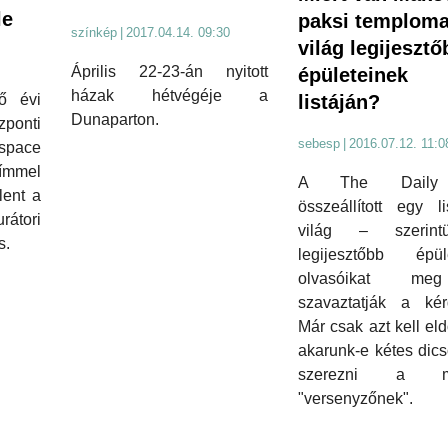
le
paksi temploma
színkép
|
2017.04.14. 09:30
világ legijesztő
Április 22-23-án nyitott
épületeinek
házak hétvégéje a
listáján?
vő évi
Dunaparton.
onti
sebesp
|
2016.07.12. 11:0
space
mmel
A The Daily
lent a
összeállított egy l
átori
világ – szerin
s.
legijesztőbb épület
olvasóikat m
szavaztatják a kérd
Már csak azt kell eld
akarunk-e kétes dic
szerezni a m
"versenyzőnek".