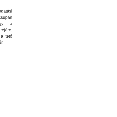
gatási
supán
vagy a
éjére,
a tető
r.