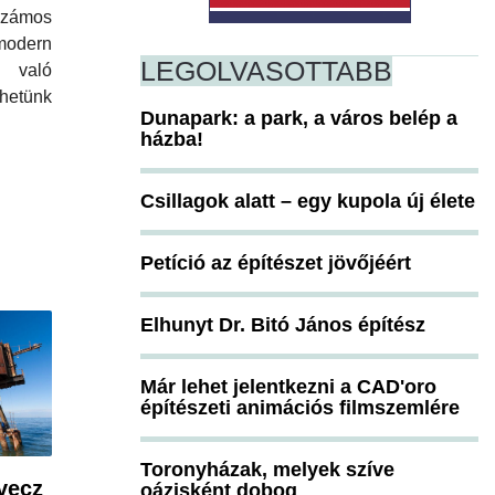
zámos
dern
LEGOLVASOTTABB
való
hetünk
Dunapark: a park, a város belép a
házba!
Csillagok alatt – egy kupola új élete
Petíció az építészet jövőjéért
Elhunyt Dr. Bitó János építész
Már lehet jelentkezni a CAD'oro
építészeti animációs filmszemlére
Toronyházak, melyek szíve
vecz
oázisként dobog