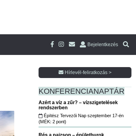
Bejelentkezés
Hírlevél-feliratkozás >
KONFERENCIA
NAPTÁR
Azért a víz a zűr? – vízszigetelések
rendszerben
Építész Tervezői Nap szeptember 17-én
(MÉK: 2 pont)
Rés a pajzson – épületburok