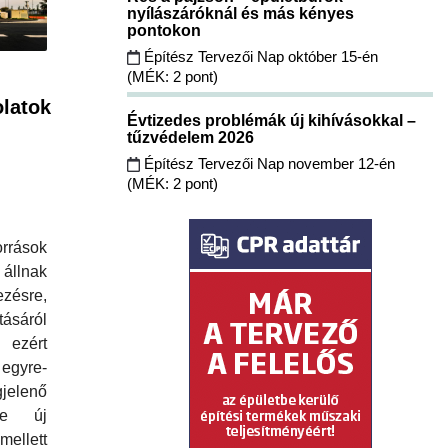
nyílászáróknál és más kényes
pontokon
Építész Tervezői Nap október 15-én
(MÉK: 2 pont)
latok
Évtizedes problémák új kihívásokkal –
tűzvédelem 2026
Építész Tervezői Nap november 12-én
(MÉK: 2 pont)
rások
llnak
ezésre,
tásáról
ezért
egyre-
lenő
zte új
lett