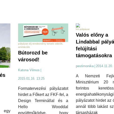
hír pályázat
Valós előny a
Lindabbal pályá
pályázat díj rendezvény tervek videók,
animációk
felújítási
Bútorozd be
támogatásokra
városod!
pestimonika
|
2014.11.20.
Katona Vilmos
|
 és
A Nemzeti Fejle
2015.01.16. 13:25
Minisztérium 20 mi
forintos keretöss
Formatervezési pályázatot
energiahatékonysági
hirdet a Főkert az FKF-fel, a
pályázatot hirdet az 
Design Terminállal és a
annál több lakást s
Hello Wooddal
 egy
társasházak
együttműködve, hogy