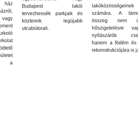
 ház
lakóközösségeinek
Budapest lakói
ázról,
számára. A támo
tervezhessék parkjaik és
vagy
összeg nem c
köztereik legújabb
cement
hőszigetelésre 
utcabútorait.
rkoló
nyílászárók cser
urkolat
hanem a födém és 
dtető
rekonstrukciójára is já
letet
eli a