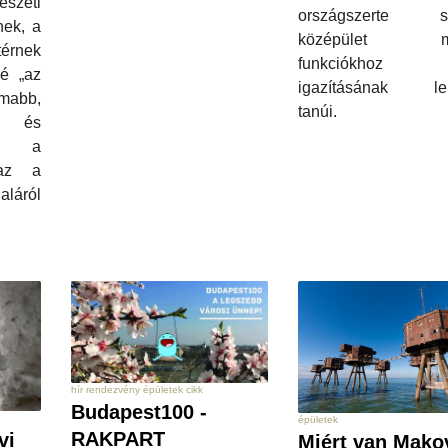
szeti
országszerte s
nek, a
középület mo
térnek
funkciókhoz 
lé „az
igazításának le
mabb,
tanúi.
 és
ag a
zaz a
láról
hír rendezvény épületek cikk
Budapest100 -
épületek
RAKPART
vi
Miért van Mako