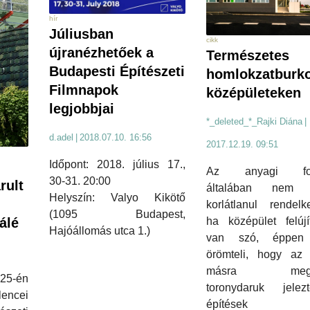
hír
Júliusban
cikk
újranézhetőek a
Természetes
Budapesti Építészeti
homlokzatburko
Filmnapok
középületeken
legjobbjai
*_deleted_*_Rajki Diána
|
d.adel
|
2018.07.10. 16:56
2017.12.19. 09:51
Időpont: 2018. július 17.,
Az anyagi for
30-31. 20:00
rult
általában nem á
Helyszín: Valyo Kikötő
korlátlanul rendelk
(1095 Budapest,
álé
ha középület felújí
Hajóállomás utca 1.)
van szó, éppen 
örömteli, hogy az 
másra megje
-én
toronydaruk jele
lencei
építések mel