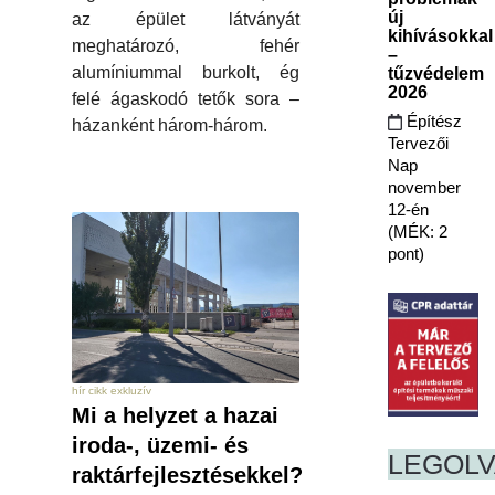
új
az épület látványát
kihívásokkal
meghatározó, fehér
–
alumíniummal burkolt, ég
tűzvédelem
2026
felé ágaskodó tetők sora –
Építész
házanként három-három.
Tervezői
Nap
november
12-én
(MÉK: 2
pont)
hír cikk exkluzív
Mi a helyzet a hazai
iroda-, üzemi- és
LEGOL
raktárfejlesztésekkel?