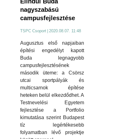
Elindul Buda
nagyszabású
campusfejlesztése
TSPC Csoport
|
2020.08.07. 11:48
Augusztus első napjaiban
építési engedélyt kapott
Buda legnagyobb
campusfejlesztésének
második üteme: a Csörsz
utcai sportpályák és
multicsarnok építése
heteken belül elkezdődhet. A
Testnevelési Egyetem
fejlesztése a Portfolio
kimutatása szerint Budapest
tíz legértékesebb
folyamatban lévő projektje