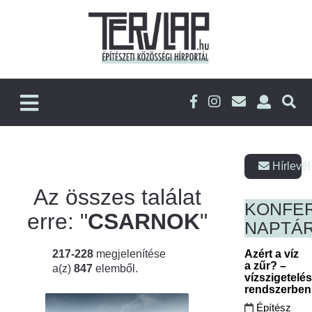
Hírlevél
Az összes találat
KONFE
erre: "
CSARNOK
"
NAPTÁ
217-228
megjelenítése
Azért a víz
a zűr? –
a(z)
847
elemből.
vízszigetelé
rendszerbe
Építész