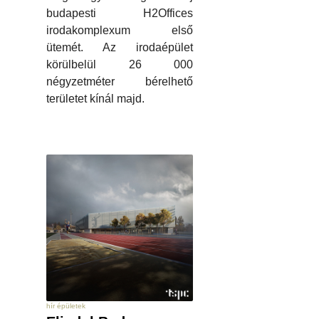
budapesti H2Offices
irodakomplexum első
ütemét. Az irodaépület
körülbelül 26 000
négyzetméter bérelhető
területet kínál majd.
hír épületek