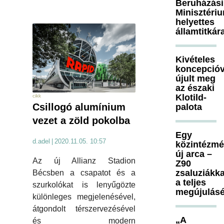
Beruházási
Minisztéri
helyettes
államtitkár
Kivételes
koncepcióv
újult meg
az északi
Klotild-
cikk
Csillogó alumínium
palota
vezet a zöld pokolba
Egy
d.adel
|
2020.11.05. 10:57
közintézm
új arca –
Az új Allianz Stadion
Z90
zsaluziákka
Bécsben a csapatot és a
a teljes
szurkolókat is lenyűgözte
megújulásé
különleges megjelenésével,
átgondolt térszervezésével
„A
és modern