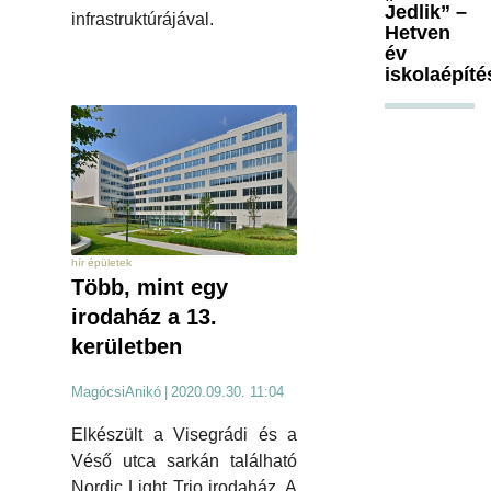
Jedlik” –
infrastruktúrájával.
Hetven
év
iskolaépíté
hír épületek
Több, mint egy
irodaház a 13.
kerületben
MagócsiAnikó
|
2020.09.30. 11:04
Elkészült a Visegrádi és a
Véső utca sarkán található
Nordic Light Trio irodaház. A