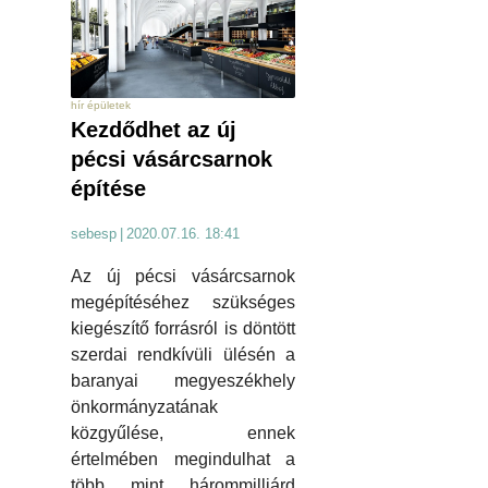
hír épületek
Kezdődhet az új
pécsi vásárcsarnok
építése
sebesp
|
2020.07.16. 18:41
Az új pécsi vásárcsarnok
megépítéséhez szükséges
kiegészítő forrásról is döntött
szerdai rendkívüli ülésén a
baranyai megyeszékhely
önkormányzatának
közgyűlése, ennek
értelmében megindulhat a
több mint hárommilliárd