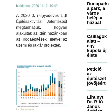
Dunapark:
buildecon
|
2020.11.12. 10:49
a park, a
város
A 2020 3. negyedéves EBI
belép a
Építésaktivitási Jelentésből
házba!
megtudhatjuk, hogyan
alakultak az idén hazánkban
Csillagok
az irodaépítések, illetve az
alatt –
üzemi és raktár projektek.
egy
kupola új
élete
Petíció
az
építészet
jövőjéért
Elhunyt
Dr. Bitó
János
hír cikk exkluzív