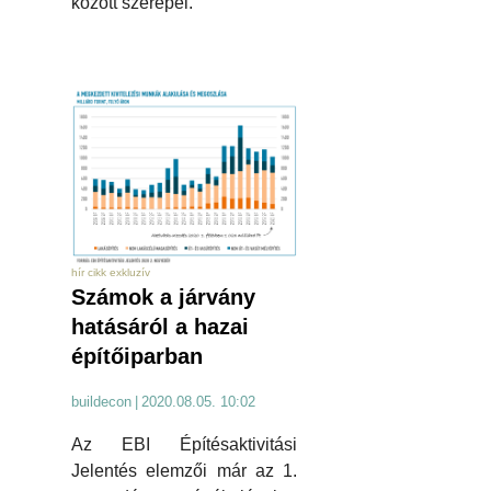
között szerepel.
hír cikk exkluzív
Számok a járvány
hatásáról a hazai
építőiparban
buildecon
|
2020.08.05. 10:02
Az EBI Építésaktivitási
Jelentés elemzői már az 1.