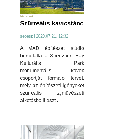
hír tervek
Szürreális kavicstánc
sebesp
|
2020.07.21. 12:32
A MAD építészeti stúdió
bemutatta a Shenzhen Bay
Kulturális Park
monumentális kövek
csoportját formáló tervét,
mely az építészeti igényeket
szürreális tájművészeti
alkotásba illeszti.