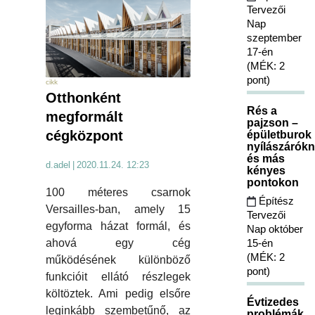
Tervezői
Nap
szeptember
17-én
(MÉK: 2
pont)
cikk
Otthonként
Rés a
megformált
pajzson –
cégközpont
épületburok
nyílászárókn
és más
d.adel
|
2020.11.24. 12:23
kényes
pontokon
100 méteres csarnok
Építész
Versailles-ban, amely 15
Tervezői
egyforma házat formál, és
Nap október
15-én
ahová egy cég
(MÉK: 2
működésének különböző
pont)
funkcióit ellátó részlegek
költöztek. Ami pedig elsőre
Évtizedes
leginkább szembetűnő, az
problémák