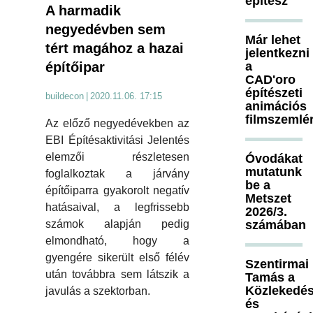
építész
A harmadik
negyedévben sem
Már lehet
tért magához a hazai
jelentkezni
a
építőipar
CAD'oro
építészeti
buildecon
|
2020.11.06. 17:15
animációs
filmszemlé
Az előző negyedévekben az
EBI Építésaktivitási Jelentés
elemzői részletesen
Óvodákat
mutatunk
foglalkoztak a járvány
be a
építőiparra gyakorolt negatív
Metszet
hatásaival, a legfrissebb
2026/3.
számában
számok alapján pedig
elmondható, hogy a
gyengére sikerült első félév
Szentirmai
után továbbra sem látszik a
Tamás a
Közlekedés
javulás a szektorban.
és