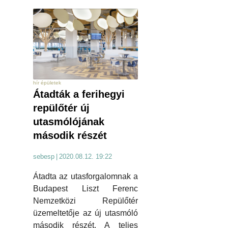
hír épületek
Átadták a ferihegyi
repülőtér új
utasmólójának
második részét
sebesp
|
2020.08.12. 19:22
Átadta az utasforgalomnak a
Budapest Liszt Ferenc
Nemzetközi Repülőtér
üzemeltetője az új utasmóló
második részét. A teljes