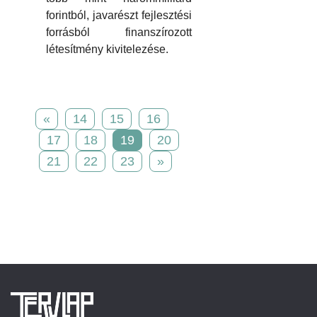
forintból, javarészt fejlesztési
forrásból finanszírozott
létesítmény kivitelezése.
«
14
15
16
17
18
19
20
21
22
23
»