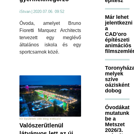
építész
iStvan
|
2020.07.06. 09:52
Már lehet
jelentkezni
Óvoda, amelyet Bruno
a
Fioretti Marquez Architects
CAD'oro
tervezett egy meglévő
építészeti
általános iskola és egy
animációs
filmszemlé
sportcsarnok közé.
Toronyháza
melyek
szíve
oázisként
dobog
Óvodákat
mutatunk
be a
hír épületek cikk blog exkluzív
Metszet
Valószerűtlenül
2026/3.
látványos lett az új