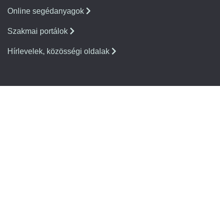
Online segédanyagok
Szakmai portálok
Hírlevelek, közösségi oldalak