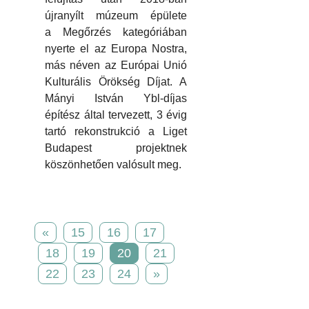
újranyílt múzeum épülete
a Megőrzés kategóriában
nyerte el az Europa Nostra,
más néven az Európai Unió
Kulturális Örökség Díjat. A
Mányi István Ybl-díjas
építész által tervezett, 3 évig
tartó rekonstrukció a Liget
Budapest projektnek
köszönhetően valósult meg.
«
15
16
17
18
19
20
21
22
23
24
»