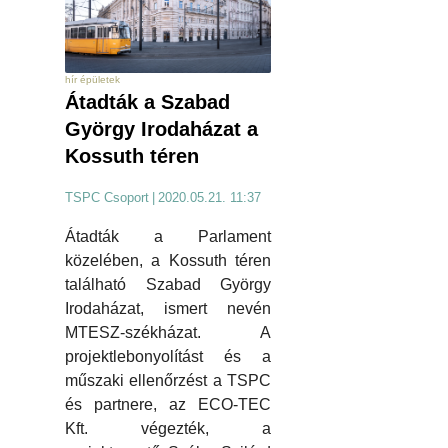
hír épületek
Átadták a Szabad
György Irodaházat a
Kossuth téren
TSPC Csoport
|
2020.05.21. 11:37
Átadták a Parlament
közelében, a Kossuth téren
található Szabad György
Irodaházat, ismert nevén
MTESZ-székházat. A
projektlebonyolítást és a
műszaki ellenőrzést a TSPC
és partnere, az ECO-TEC
Kft. végezték, a