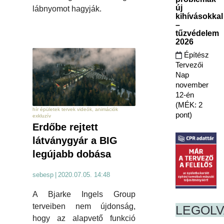
új
lábnyomot hagyják.
kihívásokkal
–
tűzvédelem
2026
Építész
Tervezői
Nap
november
12-én
(MÉK: 2
hír épületek tervek videók, animációk
pont)
exkluzív
Erdőbe rejtett
látványgyár a BIG
legújabb dobása
sebesp
|
2020.07.05. 14:48
A Bjarke Ingels Group
terveiben nem újdonság,
LEGOL
hogy az alapvető funkció