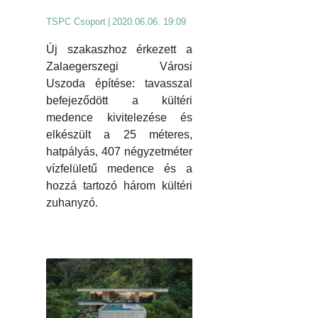
TSPC Csoport
|
2020.06.06. 19:09
Új szakaszhoz érkezett a
Zalaegerszegi Városi
Uszoda építése: tavasszal
befejeződött a kültéri
medence kivitelezése és
elkészült a 25 méteres,
hatpályás, 407 négyzetméter
vízfelületű medence és a
hozzá tartozó három kültéri
zuhanyzó.