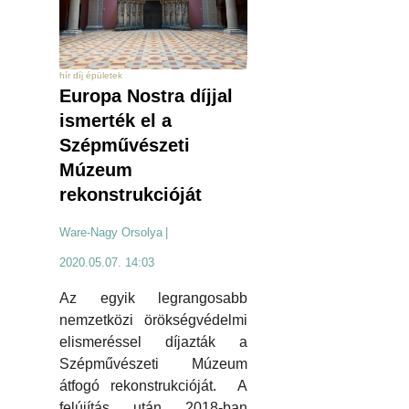
hír díj épületek
Europa Nostra díjjal
ismerték el a
Szépművészeti
Múzeum
rekonstrukcióját
Ware-Nagy Orsolya
|
2020.05.07. 14:03
Az egyik legrangosabb
nemzetközi örökségvédelmi
elismeréssel díjazták a
Szépművészeti Múzeum
átfogó rekonstrukcióját. A
felújítás után 2018-ban