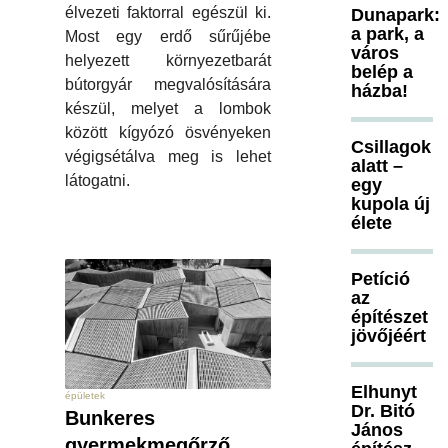
élvezeti faktorral egészül ki.
Dunapark:
a park, a
Most egy erdő sűrűjébe
város
helyezett környezetbarát
belép a
bútorgyár megvalósítására
házba!
készül, melyet a lombok
között kígyózó ösvényeken
Csillagok
végigsétálva meg is lehet
alatt –
látogatni.
egy
kupola új
élete
Petíció
az
építészet
jövőjéért
Elhunyt
épületek
Dr. Bitó
Bunkeres
János
gyermekmegőrző