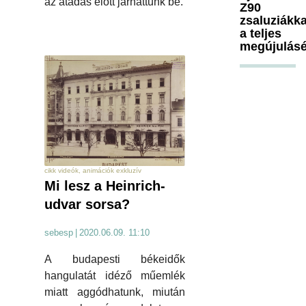
az átadás előtt járhattunk be.
Z90
zsaluziákka
a teljes
megújulásé
cikk videók, animációk exkluzív
Mi lesz a Heinrich-
udvar sorsa?
sebesp
|
2020.06.09. 11:10
A budapesti békeidők
hangulatát idéző műemlék
miatt aggódhatunk, miután