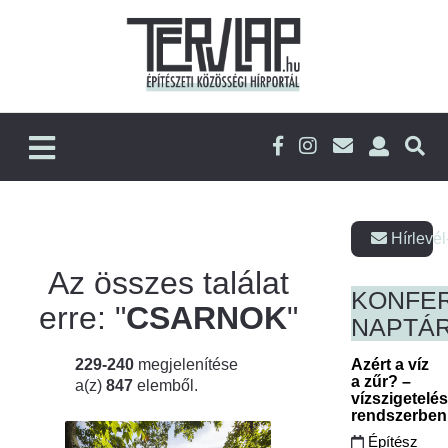
Hírlevél
Az összes találat
KONFE
erre: "
CSARNOK
"
NAPTÁ
229-240
megjelenítése
Azért a víz
a zűr? –
a(z)
847
elemből.
vízszigetelé
rendszerbe
Építész