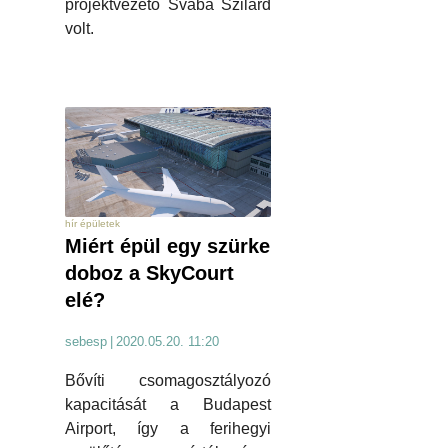
projektvezető Svába Szilárd
volt.
hír épületek
Miért épül egy szürke
doboz a SkyCourt
elé?
sebesp
|
2020.05.20. 11:20
Bővíti csomagosztályozó
kapacitását a Budapest
Airport, így a ferihegyi