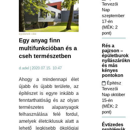
Tervezői
Nap
szeptember
17-én
(MÉK: 2
pont)
épületek cikk
Egy anyag finn
Rés a
multifunkcióban és a
pajzson –
cseh természetben
épületburok
nyílászárókn
és más
d.adel
|
2020.07.15. 10:47
kényes
pontokon
Ahogy a mindennapi élet
Építész
újabb és újabb területe, az
Tervezői
építészet is egyre inkább a
Nap október
15-én
fenntarthatóság és az olyan
(MÉK: 2
természetes alapanyagok
pont)
felhasználása felé fordul,
amelyek életciklusuk alatt a
Évtizedes
lehető legkisebb ökológiai
problémák