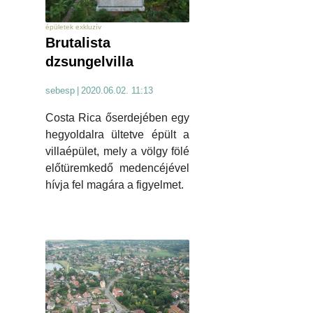
épületek exkluzív
Brutalista
dzsungelvilla
sebesp
|
2020.06.02. 11:13
Costa Rica őserdejében egy
hegyoldalra ültetve épült a
villaépület, mely a völgy fölé
előtüremkedő medencéjével
hívja fel magára a figyelmet.