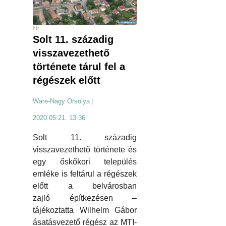
hír
Solt 11. századig
visszavezethető
története tárul fel a
régészek előtt
Ware-Nagy Orsolya
|
2020.05.21. 13:36
Solt 11. századig
visszavezethető története és
egy őskőkori település
emléke is feltárul a régészek
előtt a belvárosban
zajló építkezésen –
tájékoztatta Wilhelm Gábor
ásatásvezető régész az MTI-