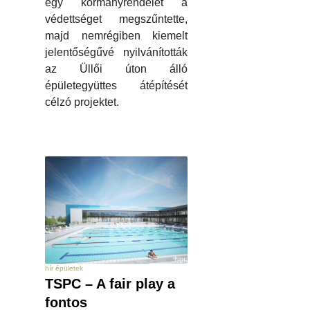
egy kormányrendelet a
védettséget megszűntette,
majd nemrégiben kiemelt
jelentőségűvé nyilvánították
az Üllői úton álló
épületegyüttes átépítését
célzó projektet.
hír épületek
TSPC – A fair play a
fontos