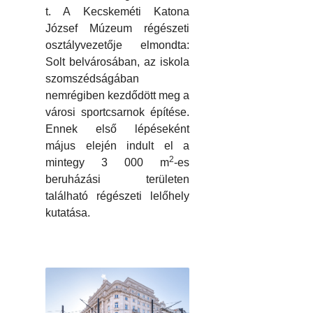
t. A Kecskeméti Katona
József Múzeum régészeti
osztályvezetője elmondta:
Solt belvárosában, az iskola
szomszédságában
nemrégiben kezdődött meg a
városi sportcsarnok építése.
Ennek első lépéseként
május elején indult el a
2
mintegy 3 000 m
-es
beruházási területen
található régészeti lelőhely
kutatása.