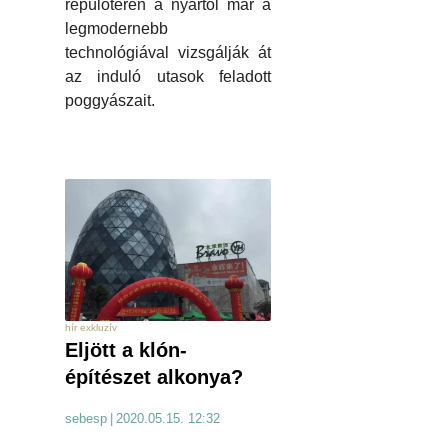
repülőtéren a nyártól már a
legmodernebb
technológiával vizsgálják át
az induló utasok feladott
poggyászait.
hír exkluzív
Eljött a klón-
építészet alkonya?
sebesp
|
2020.05.15. 12:32