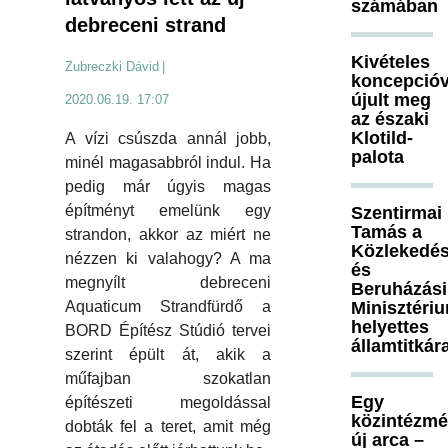
számában
debreceni strand
Kivételes
Zubreczki Dávid
|
koncepcióv
újult meg
2020.06.19. 17:07
az északi
Klotild-
A vízi csúszda annál jobb,
palota
minél magasabbról indul. Ha
pedig már úgyis magas
építményt emelünk egy
Szentirmai
Tamás a
strandon, akkor az miért ne
Közlekedés
nézzen ki valahogy? A ma
és
megnyílt debreceni
Beruházási
Aquaticum Strandfürdő a
Minisztéri
helyettes
BORD Építész Stúdió tervei
államtitkár
szerint épült át, akik a
műfajban szokatlan
Egy
építészeti megoldással
közintézm
dobták fel a teret, amit még
új arca –