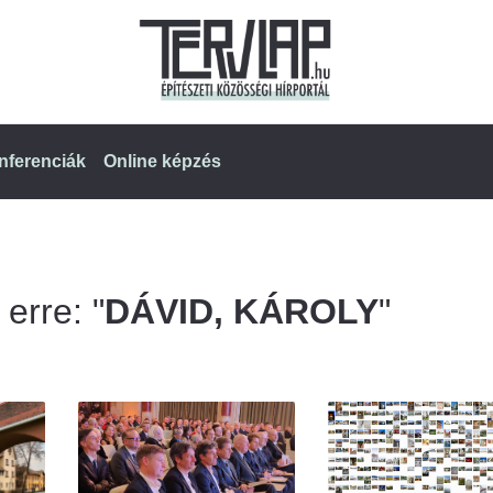
nferenciák
Online képzés
 erre: "
DÁVID, KÁROLY
"