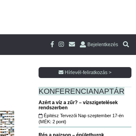
Bejelentkezés
Hírlevél-feliratkozás >
KONFERENCIA
NAPTÁR
Azért a víz a zűr? – vízszigetelések
rendszerben
Építész Tervezői Nap szeptember 17-én
(MÉK: 2 pont)
Rés a pajzson – épületburok