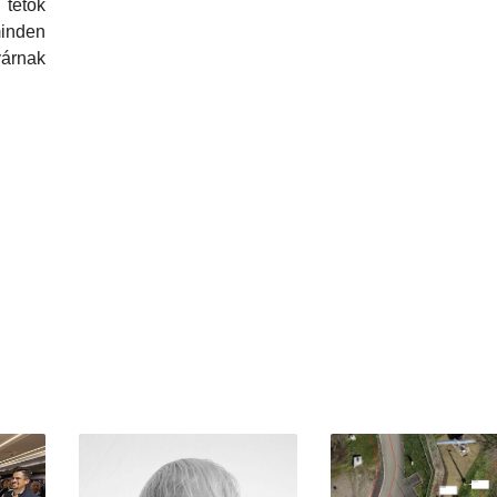
etők
inden
várnak