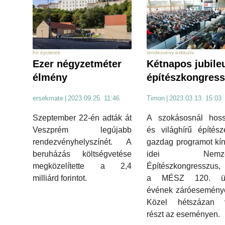
hír épületek
rendezvény exkluzív
Ezer négyzetméter
Kétnapos jubile
élmény
építészkongres
ersekmate
|
2023.09.25. 11:46
Timon
|
2023.03.13. 15:03
Szeptember 22-én adták át
A szokásosnál hoss
Veszprém legújabb
és világhírű építés
rendezvényhelyszínét. A
gazdag programot kín
beruházás költségvetése
idei Nemzet
megközelítette a 2,4
Építészkongresszus,
milliárd forintot.
a MÉSZ 120. ün
évének záróeseménye
Közel hétszázan v
részt az eseményen.