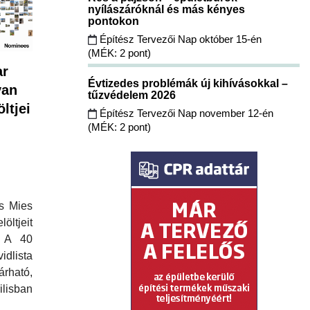
nyílászáróknál és más kényes
pontokon
Építész Tervezői Nap október 15-én
(MÉK: 2 pont)
ar
Évtizedes problémák új kihívásokkal –
van
tűzvédelem 2026
ltjei
Építész Tervezői Nap november 12-én
(MÉK: 2 pont)
os Mies
öltjeit
. A 40
dlista
rható,
lisban