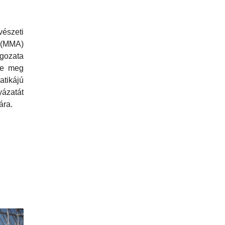
szeti
MMA)
gozata
tte meg
atikájú
ázatát
ára.