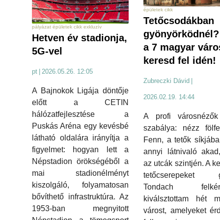
épületek cikk
Tetőcsodákban
pályázat épületek cikk exkluzív
gyönyörködnél?
Hetven év stadionja,
a 7 magyar váro
5G-vel
keresd fel idén!
pt
|
2026.05.26. 12:05
Zubreczki Dávid
|
A Bajnokok Ligája döntője
2026.02.19. 14:44
előtt a CETIN
hálózatfejlesztése a
A profi városnézők
Puskás Aréna egy kevésbé
szabálya: nézz fölfe
látható oldalára irányítja a
Fenn, a tetők síkjáb
figyelmet: hogyan lett a
annyi látnivaló akad
Népstadion örökségéből a
az utcák szintjén. A k
mai stadionélményt
tetőcserepeket g
kiszolgáló, folyamatosan
Tondach felkéré
bővíthető infrastruktúra. Az
kiválsztottam hét m
1953-ban megnyitott
várost, amelyeket é