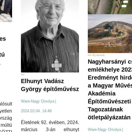
ves
tú
hír díj tervek
Nagyharsányi c
a
emlékhelye 202
hír
Eredményt hird
Elhunyt Vadász
a Magyar Művés
György építőművész
Akadémia
Építőművészeti
Ware-Nagy Orsolya
|
ósult
Tagozatának
etlen
2024.03.04. 14:48
ötletpályázatán
ország
Életének 92. évében, 2024.
últú
március 3-án elhunyt
Ware-Nagy Orsolya
|