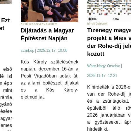
 Ezt
hír díj épületek
hír díj rendezvény exkluzív
st
Tizenegy magy
Díjátadás a Magyar
projekt a Mies 
Építészet Napján
der Rohe-díj jelö
színkép
|
2025.12.17. 10:08
között
Kós Károly születésének
Ware-Nagy Orsolya
|
napján, december 16-án a
 első
Pesti Vigadóban adták át,
2025.11.17. 12:21
lé is!
az állami építészeti díjakat
an épp
Kihirdették a 2026-
és a Kós Károly-
, mint
van der Rohe-díj jel
életműdíjat.
erámia
és a zsűritagokat
yártó
épületből álló rövi
sére
2026 januárjában vá
agyar
a győzteseket ápri
rdemes
hirdetik ki.