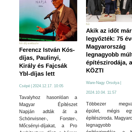
hír
Akik az időt már
legyőzték: 75 é
hír díj exkluzív
Magyarország
Ferencz István Kós-
legnagyobb múl
díjas, Paulinyi,
építészirodája, 
Király és Fajcsák
KÖZTI
Ybl-díjas lett
Ware-Nagy Orsolya
|
Csépé
|
2024.12.17. 10:05
2024.10.04. 11:57
Tavalyhoz hasonlóan a
Többezer megval
Magyar Építészet
épület, mégis egy
Napján adták át a
építésziroda. Magyar
Schönvisner-, Forster-,
legnagyobb m
Mőcsényi-díjakat, a Pro