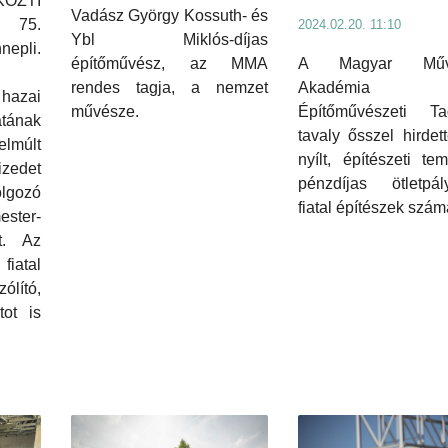
KÖZTI
Vadász György Kossuth- és
 75.
2024.02.20. 11:10
Ybl Miklós-díjas
epli.
A Magyar Művé
építőművész, az MMA
Akadémia (
rendes tagja, a nemzet
 hazai
Építőművészeti Ta
művésze.
ának
tavaly ősszel hirde
lmúlt
nyílt, építészeti tem
zedet
pénzdíjas ötletpály
lgozó
fiatal építészek szám
ester-
t. Az
iatal
lító,
tot is