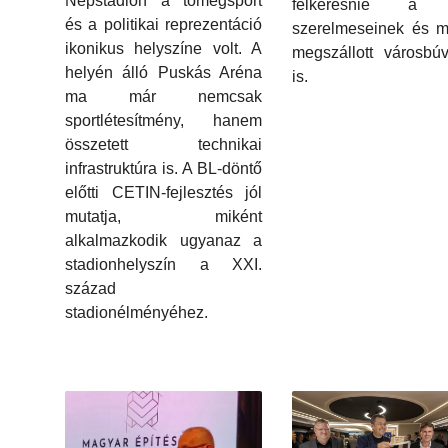
Népstadion a tömegsport
felkeresnie a t
és a politikai reprezentáció
szerelmeseinek és m
ikonikus helyszíne volt. A
megszállott városbú
helyén álló Puskás Aréna
is.
ma már nemcsak
sportlétesítmény, hanem
összetett technikai
infrastruktúra is. A BL-döntő
előtti CETIN-fejlesztés jól
mutatja, miként
alkalmazkodik ugyanaz a
stadionhelyszín a XXI.
század
stadionélményéhez.