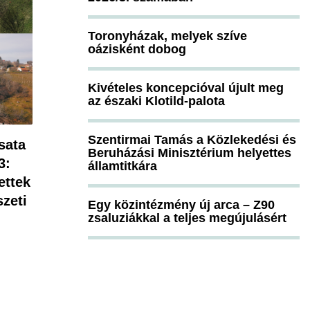
Toronyházak, melyek szíve
oázisként dobog
Kivételes koncepcióval újult meg
az északi Klotild-palota
Szentirmai Tamás a Közlekedési és
sata
Beruházási Minisztérium helyettes
3:
államtitkára
ettek
zeti
Egy közintézmény új arca – Z90
zsaluziákkal a teljes megújulásért