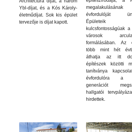
építészirodája, a 
Architectura díjat, a három
megalakulásának
Ybl-díjat, és a Kós Károly-
évfordulóját ünn
életműdíjat. Sok kis épület
Épületeik
tervezője is díjat kapott.
kulcsfontosságúak a
városok arculat
formálásában. Az e
több mint hét évti
áthatja az itt do
építészek közötti m
tanítványa kapcsola
évfordulóra a f
generációt megszó
hallgatói tervpályáza
hirdettek.