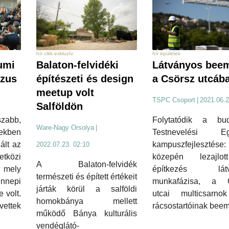
hír cikk exkluzív
hír épületek
umi
Balaton-felvidéki
Látványos bee
szus
építészeti és design
a Csörsz utcáb
meetup volt
TSPC Csoport
|
2021.06.2
Salföldön
zabb,
Folytatódik a bud
Ware-Nagy Orsolya
|
zekben
Testnevelési Eg
ált az
kampuszfejlesztése:
2022.07.23. 02:10
közi
közepén lezajlo
A Balaton-felvidék
 mely
építkezés látv
természeti és épített értékeit
nepi
munkafázisa, a 
járták körül a salföldi
 volt.
utcai multicsarno
homokbánya mellett
ettek
rácsostartóinak beem
működő Bánya kulturális
vendéglátó-