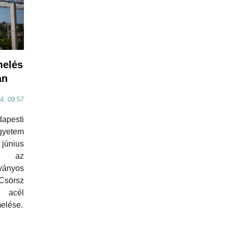
melés
an
4. 09:57
apesti
yetem
 június
tt az
ányos
Csörsz
k acél
elése.