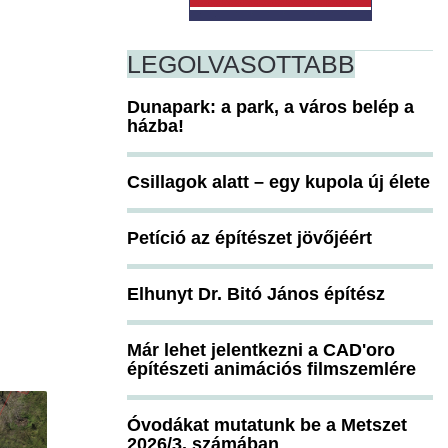
LEGOLVASOTTABB
Dunapark: a park, a város belép a
házba!
Csillagok alatt – egy kupola új élete
Petíció az építészet jövőjéért
Elhunyt Dr. Bitó János építész
Már lehet jelentkezni a CAD'oro
építészeti animációs filmszemlére
Óvodákat mutatunk be a Metszet
2026/3. számában