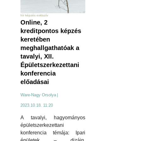
hír képzés exkluzív
Online, 2
kreditpontos képzés
keretében
meghallgathatóak a
tavalyi, XII.
Épületszerkezettani
konferencia
előadásai
Ware-Nagy Orsolya
|
2023.10.18. 11:20
A tavalyi, hagyományos
épületszerkezettani
konferencia témája: Ipari
épületek – dizájn,