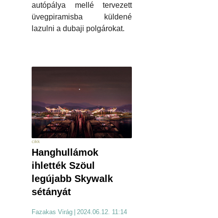
autópálya mellé tervezett
üvegpiramisba küldené
lazulni a dubaji polgárokat.
cikk
Hanghullámok
ihlették Szöul
legújabb Skywalk
sétányát
Fazakas Virág
|
2024.06.12. 11:14