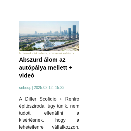
hír tervek cikk videók, animációk exkluzív
Abszurd álom az
autópálya mellett +
videó
sebesp
|
2025.02.12. 15:23
A Diller Scofidio + Renfro
építésziroda, úgy tűnik, nem
tudott ellenállni a
kísértésnek, hogy a
lehetetlenre vállalkozzon,