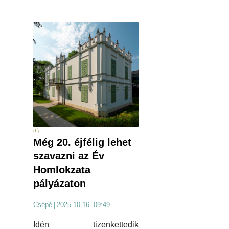
díj
Még 20. éjfélig lehet
szavazni az Év
Homlokzata
pályázaton
Csépé
|
2025.10.16. 09:49
Idén tizenkettedik