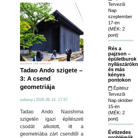
Tervezői
Nap
szeptember
17-én
(MÉK: 2
pont)
Rés a
pajzson –
épületburok
nyílászárókn
épületek cikk exkluzív
és más
Tadao Ando szigete –
kényes
3: A csend
pontokon
geometriája
Építész
Tervezői
sebesp
|
2026.06.14. 17:57
Nap október
15-én
Tadao Ando Naoshima
(MÉK: 2
pont)
szigetén igazi építészeti
csodát alkotott, itt a
Évtizedes
geometriába zárt csendtől a
problémák