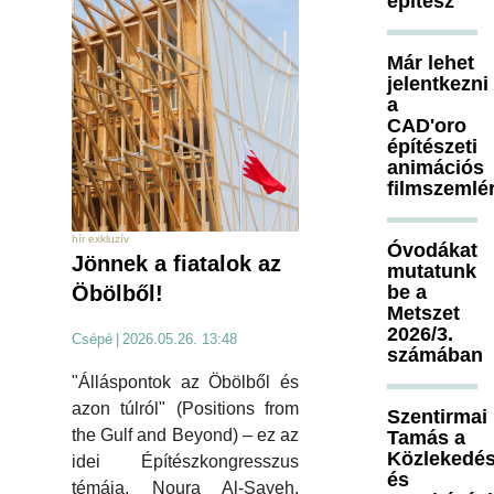
építész
Már lehet
jelentkezni
a
CAD'oro
építészeti
animációs
filmszemlé
hír exkluzív
Óvodákat
Jönnek a fiatalok az
mutatunk
be a
Öbölből!
Metszet
2026/3.
Csépé
|
2026.05.26. 13:48
számában
"Álláspontok az Öbölből és
azon túlról" (Positions from
Szentirmai
the Gulf and Beyond) – ez az
Tamás a
Közlekedés
idei Építészkongresszus
és
témája. Noura Al-Sayeh,