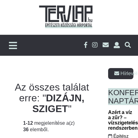
Hírlevél
Az összes találat
KONFE
erre: "
DIZÁJN,
NAPTÁ
SZIGET
"
Azért a víz
a zűr? –
vízszigetelé
1-12
megjelenítése a(z)
rendszerbe
36
elemből.
Építész