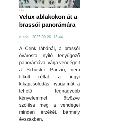
cikk
Velux ablakokon át a
brassói panorámára
d.adel
|
2025.09.26. 13:44
A Cenk lábánál, a brassói
óvárosra nyíló lenyűgöző
panorámával várja vendégeit
a Schuster Panzió, nem
titkolt céllal: a hegyi
kikapcsolódás nyugalmát a
lehető legnagyobb
kényelemmel ötvözve
szólítsa meg a vendégei
minden érzékét, bármely
évszakban.