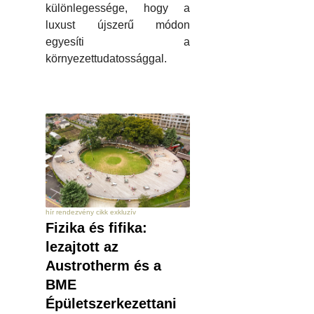
különlegessége, hogy a
luxust újszerű módon
egyesíti a
környezettudatossággal.
hír rendezvény cikk exkluzív
Fizika és fifika:
lezajtott az
Austrotherm és a
BME
Épületszerkezettani