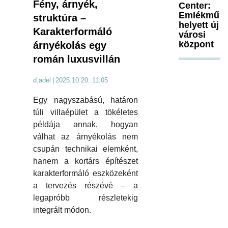
Fény, árnyék,
Center:
Emlékmű
struktúra –
helyett új
Karakterformáló
városi
központ
árnyékolás egy
román luxusvillán
d.adel
|
2025.10.20. 11:05
Egy nagyszabású, határon
túli villaépület a tökéletes
példája annak, hogyan
válhat az árnyékolás nem
csupán technikai elemként,
hanem a kortárs építészet
karakterformáló eszközeként
a tervezés részévé – a
legapróbb részletekig
integrált módon.