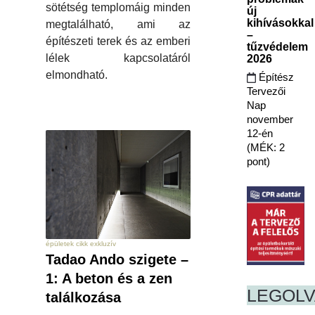
sötétség templomáig minden
új
kihívásokkal
megtalálható, ami az
–
építészeti terek és az emberi
tűzvédelem
lélek kapcsolatáról
2026
elmondható.
Építész
Tervezői
Nap
november
12-én
(MÉK: 2
pont)
épületek cikk exkluzív
Tadao Ando szigete –
1: A beton és a zen
LEGOL
találkozása