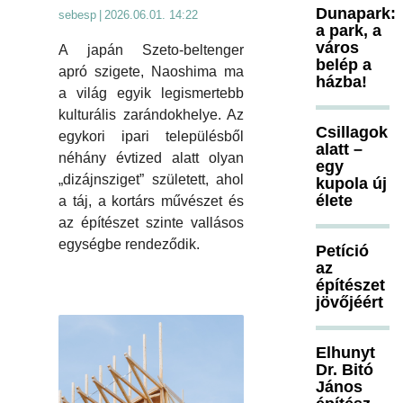
Dunapark:
sebesp
|
2026.06.01. 14:22
a park, a
város
A japán Szeto-beltenger
belép a
apró szigete, Naoshima ma
házba!
a világ egyik legismertebb
kulturális zarándokhelye. Az
Csillagok
egykori ipari településből
alatt –
néhány évtized alatt olyan
egy
„dizájnsziget” született, ahol
kupola új
élete
a táj, a kortárs művészet és
az építészet szinte vallásos
egységbe rendeződik.
Petíció
az
építészet
jövőjéért
Elhunyt
Dr. Bitó
János