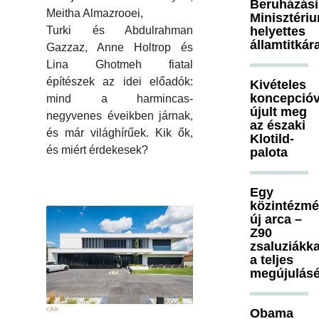
Beruházási
Meitha Almazrooei,
Minisztéri
helyettes
Turki és Abdulrahman
államtitkár
Gazzaz, Anne Holtrop és
Lina Ghotmeh fiatal
építészek az idei előadók:
Kivételes
koncepcióv
mind a harmincas-
újult meg
negyvenes éveikben járnak,
az északi
és már világhírűek. Kik ők,
Klotild-
és miért érdekesek?
palota
Egy
közintézm
új arca –
Z90
zsaluziákka
a teljes
megújulásé
cikk
Obama