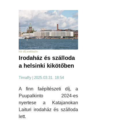
hír díj exkluzív
Irodaház és szálloda
a helsinki kikötőben
Timaffy
|
2025.03.31. 18:54
A finn faépítészeti díj, a
Puupalkinto 2024-es
nyertese a Katajanokan
Laituri irodaház és szálloda
lett.