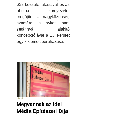
632 készülő lakásával és az
öbölparti környezetet
megújító, a nagyközönség
számára is nyitott parti
sétánnyá alakító
koncepciójával a 13. kerület
egyik kiemelt beruházása.
hír díj
Megvannak az idei
Média Építészeti Díja