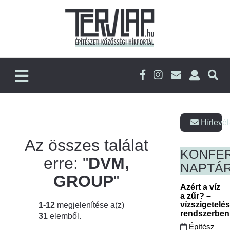
Hírlevél
Az összes találat
KONFE
erre: "
DVM,
NAPTÁ
GROUP
"
Azért a víz
a zűr? –
vízszigetelé
1-12
megjelenítése a(z)
rendszerbe
31
elemből.
Építész