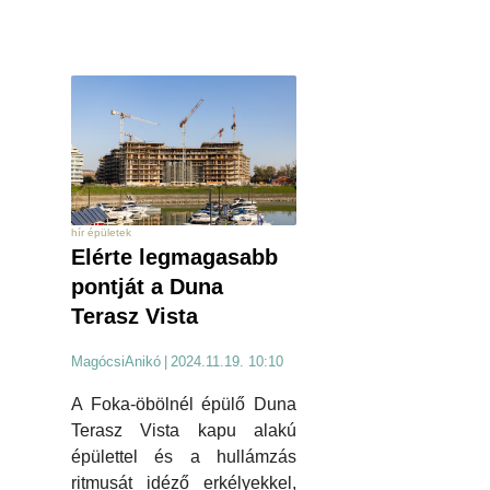
hír épületek
Elérte legmagasabb
pontját a Duna
Terasz Vista
MagócsiAnikó
|
2024.11.19. 10:10
A Foka-öbölnél épülő Duna
Terasz Vista kapu alakú
épülettel és a hullámzás
ritmusát idéző erkélyekkel,