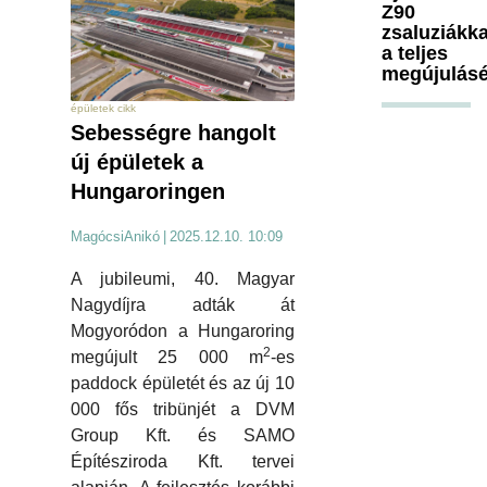
Z90
zsaluziákka
a teljes
megújulásé
épületek cikk
Sebességre hangolt
új épületek a
Hungaroringen
MagócsiAnikó
|
2025.12.10. 10:09
A jubileumi, 40. Magyar
Nagydíjra adták át
Mogyoródon a Hungaroring
2
megújult 25 000 m
-es
paddock épületét és az új 10
000 fős tribünjét a DVM
Group Kft. és SAMO
Építésziroda Kft. tervei