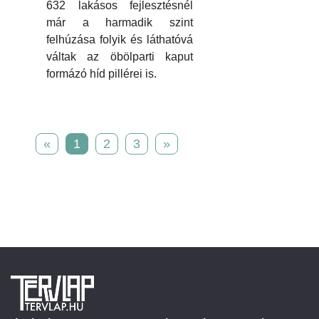
632 lakásos fejlesztésnél
már a harmadik szint
felhúzása folyik és láthatóvá
váltak az öbölparti kaput
formázó híd pillérei is.
«
1
2
3
»