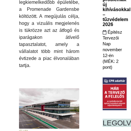
legkiemelkedőbb épületébe,
új
a Promenade Gardensbe
kihívásokkal
–
költözött. A megújulás célja,
tűzvédelem
hogy a vizuális megjelenés
2026
is tükrözze azt az átfogó és
Építész
iparágakon átívelő
Tervezői
Nap
tapasztalatot, amely a
november
vállalatot több mint három
12-én
évtizede a piac élvonalában
(MÉK: 2
tartja.
pont)
LEGOL
díj cikk