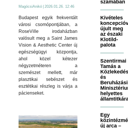
számában
MagócsiAnikó
|
2026.01.26. 12:46
Kivételes
Budapest egyik frekventált
koncepcióv
városi csomópontjában, a
újult meg
RoseVille irodaházban
az északi
valósult meg a Saint James
Klotild-
palota
Vision & Aesthetic Center új
egészségügyi központja,
ahol közel kétezer
Szentirmai
négyzetméteren a
Tamás a
Közlekedés
szemészet mellett, már
és
plasztikai sebészet és
Beruházási
esztétikai részleg is várja a
Minisztéri
helyettes
pácienseket.
államtitkár
Egy
közintézm
új arca –