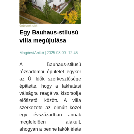
épületek cikk
Egy Bauhaus-stílusú
villa megújulása
MagócsiAnikó
|
2025.08.09. 12:45
A Bauhaus-stílusú
rózsadombi épületet egykor
az Új Idők szerkesztősége
építtette, hogy a lakhatási
válságra reagálva kisorsolja
előfizetői között. A villa
szerkezete az elmúlt közel
egy évszázadban annak
megfelelően alakult,
ahogyan a benne lakók élete