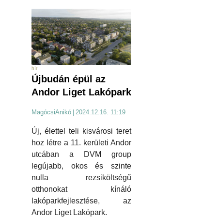
hír
Újbudán épül az
Andor Liget Lakópark
MagócsiAnikó
|
2024.12.16. 11:19
Új, élettel teli kisvárosi teret
hoz létre a 11. kerületi Andor
utcában a DVM group
legújabb, okos és szinte
nulla rezsiköltségű
otthonokat kínáló
lakóparkfejlesztése, az
Andor Liget Lakópark.