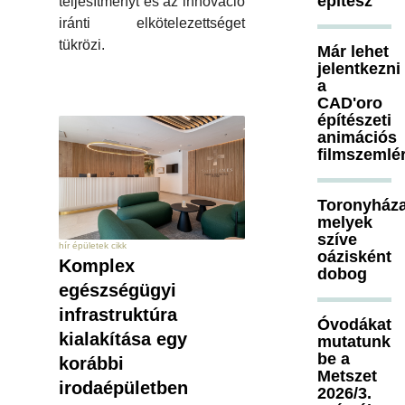
építész
teljesítményt és az innováció
iránti elkötelezettséget
tükrözi.
Már lehet
jelentkezni
a
CAD'oro
építészeti
animációs
filmszemlé
Toronyháza
melyek
szíve
hír épületek cikk
oázisként
Komplex
dobog
egészségügyi
infrastruktúra
Óvodákat
kialakítása egy
mutatunk
be a
korábbi
Metszet
irodaépületben
2026/3.