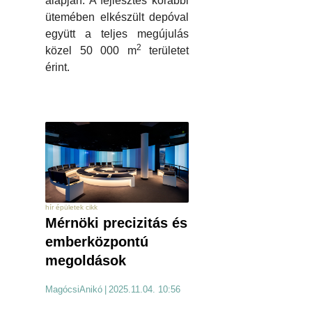
alapján. A fejlesztés korábbi
ütemében elkészült depóval
együtt a teljes megújulás
2
közel 50 000 m
területet
érint.
hír épületek cikk
Mérnöki precizitás és
emberközpontú
megoldások
MagócsiAnikó
|
2025.11.04. 10:56