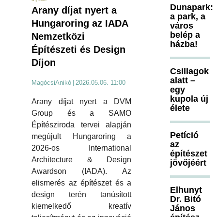
Dunapark:
Arany díjat nyert a
a park, a
Hungaroring az IADA
város
belép a
Nemzetközi
házba!
Építészeti és Design
Díjon
Csillagok
alatt –
MagócsiAnikó
|
2026.05.06. 11:00
egy
kupola új
Arany díjat nyert a DVM
élete
Group és a SAMO
Építésziroda tervei alapján
Petíció
megújult Hungaroring a
az
2026-os International
építészet
Architecture & Design
jövőjéért
Awardson (IADA). Az
elismerés az építészet és a
Elhunyt
design terén tanúsított
Dr. Bitó
kiemelkedő kreatív
János