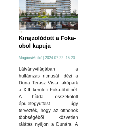
hír
Kirajzolódott a Foka-
öböl kapuja
MagócsiAnikó
|
2024.07.22. 15:20
Látványvilágában a
hullámzás ritmusát idézi a
Duna Terasz Vista lakópark
a XIII. kerületi Foka-öbölnél.
A híddal összekötött
épületegyüttest úgy
tervezték, hogy az otthonok
többségéből közvetlen
rálátás nyíljon a Dunára. A