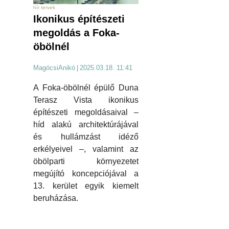
hír tervek
Ikonikus építészeti
megoldás a Foka-
öbölnél
MagócsiAnikó
|
2025.03.18. 11:41
A Foka-öbölnél épülő Duna
Terasz Vista ikonikus
építészeti megoldásaival –
híd alakú architektúrájával
és hullámzást idéző
erkélyeivel –, valamint az
öbölparti környezetet
megújító koncepciójával a
13. kerület egyik kiemelt
beruházása.