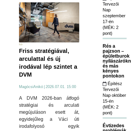
Tervezői
Nap
szeptember
17-én
(MÉK: 2
pont)
hír
Rés a
Friss stratégiával,
pajzson –
épületburok
arculattal és új
nyílászárókn
és más
irodával lép szintet a
kényes
DVM
pontokon
Építész
MagócsiAnikó
|
2026.07.01. 15:00
Tervezői
Nap október
A DVM 2026-ban átfogó
15-én
stratégiai és arculati
(MÉK: 2
megújuláson esett át,
pont)
egyidejűleg a Váci úti
Évtizedes
irodafolyosó egyik
problémák