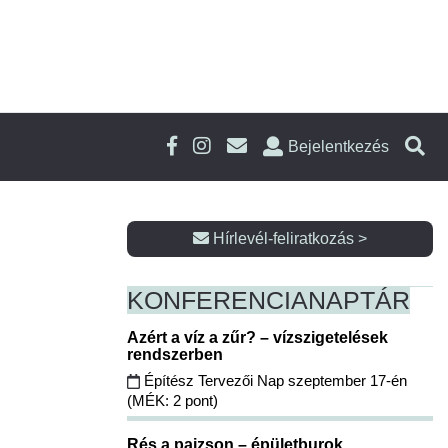
Bejelentkezés
Hírlevél-feliratkozás >
KONFERENCIA
NAPTÁR
Azért a víz a zűr? – vízszigetelések
rendszerben
Építész Tervezői Nap szeptember 17-én
(MÉK: 2 pont)
Rés a pajzson – épületburok