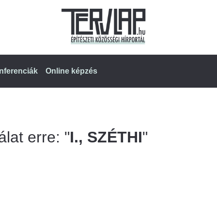
nferenciák
Online képzés
lat erre: "
I., SZÉTHI
"