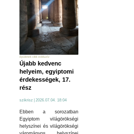
épületek cikk exkluzív
Újabb kedvenc
helyeim, egyiptomi
érdekességek, 17.
rész
szikrisz
|
2026.07.04. 18:04
Ebben a sorozatban
Egyiptom világörökségi
helyszínei és világörökségi
várományos helyszínei