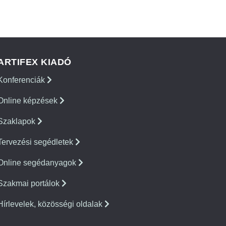
ARTIFEX KIADÓ
Konferenciák
Online képzések
Szaklapok
Tervezési segédletek
Online segédanyagok
Szakmai portálok
Hírlevelek, közösségi oldalak