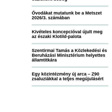
Óvodákat mutatunk be a Metszet
2026/3. számában
Kivételes koncepcióval újult meg
az északi Klotild-palota
Szentirmai Tamás a Közlekedési és
Beruházási Minisztérium helyettes
államtitkára
Egy közintézmény új arca – Z90
zsaluziákkal a teljes megújulásért