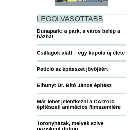
LEGOLVASOTTABB
Dunapark: a park, a város belép a
házba!
Csillagok alatt – egy kupola új élete
Petíció az építészet jövőjéért
Elhunyt Dr. Bitó János építész
Már lehet jelentkezni a CAD'oro
építészeti animációs filmszemlére
Toronyházak, melyek szíve
oázisként dobog