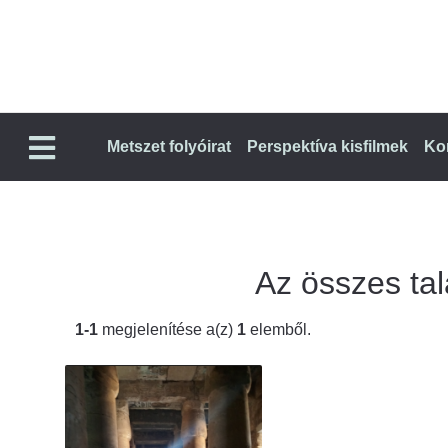
Metszet folyóirat
Perspektíva kisfilmek
Ko
Az összes talá
1-1
megjelenítése a(z)
1
elemből.