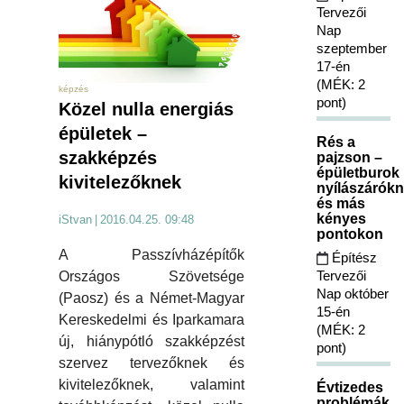
Tervezői
Nap
szeptember
17-én
(MÉK: 2
képzés
pont)
Közel nulla energiás
épületek –
Rés a
szakképzés
pajzson –
épületburok
kivitelezőknek
nyílászárókn
és más
kényes
iStvan
|
2016.04.25. 09:48
pontokon
A Passzívházépítők
Építész
Tervezői
Országos Szövetsége
Nap október
(Paosz) és a Német-Magyar
15-én
Kereskedelmi és Iparkamara
(MÉK: 2
új, hiánypótló szakképzést
pont)
szervez tervezőknek és
kivitelezőknek, valamint
Évtizedes
problémák