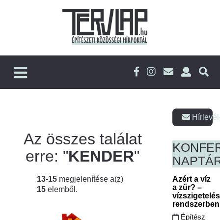
Hírlevél
Az összes találat
KONFE
erre: "
KENDER
"
NAPTÁ
13-15
megjelenítése a(z)
Azért a víz
a zűr? –
15
elemből.
vízszigetelé
rendszerbe
Építész