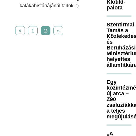
Klotild-
kalákahistóriájánál tartok. :)
palota
Szentirmai
Tamás a
«
1
2
»
Közlekedés
és
Beruházási
Minisztéri
helyettes
államtitkár
Egy
közintézm
új arca –
Z90
zsaluziákka
a teljes
megújulásé
„A