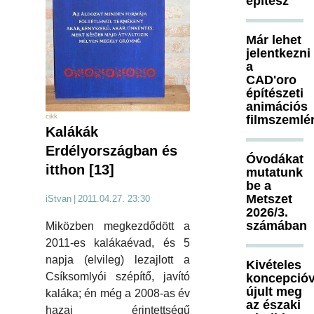
építész
Már lehet
jelentkezni
a
CAD'oro
építészeti
animációs
cikk
filmszemlé
Kalákák
Erdélyországban és
Óvodákat
itthon [13]
mutatunk
be a
Metszet
iStvan
|
2011.04.27. 23:30
2026/3.
számában
Miközben megkezdődött a
2011-es kalákaévad, és 5
napja (elvileg) lezajlott a
Kivételes
Csíksomlyói szépítő, javító
koncepcióv
újult meg
kaláka; én még a 2008-as év
az északi
hazai érintettségű