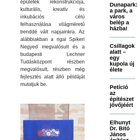
épületek rekonstrukciója,
Dunapark:
kulturális, kreatív és
a park, a
város
inkubációs célú
belép a
felhasználása világméretű
házba!
trenddé vált napjainkra. Az
alábbiakban a rigai Spikeri
Csillagok
Negyed megvalósult és a
alatt –
budapesti Lechner
egy
Tudásközpont részben
kupola új
élete
megvalósult, részben még
fejlesztés alatt álló példáját
mutatjuk be.
Petíció
az
építészet
jövőjéért
Elhunyt
Dr. Bitó
János