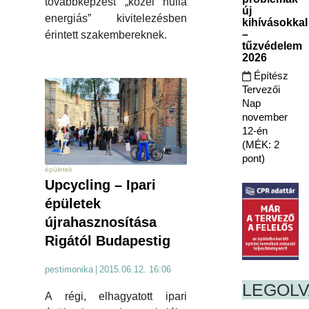
továbbképzést „közel nulla
új
energiás” kivitelezésben
kihívásokkal
–
érintett szakembereknek.
tűzvédelem
2026
Építész
Tervezői
Nap
november
12-én
(MÉK: 2
pont)
épületek
Upcycling – Ipari
épületek
újrahasznosítása
Rigától Budapestig
pestimonika
|
2015.06.12. 16:06
LEGOL
A régi, elhagyatott ipari