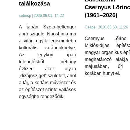
találkozása
Csernyus Lőrinc
(1961–2026)
sebesp
|
2026.06.01. 14:22
A japán Szeto-beltenger
Csépé
|
2026.05.30. 11:26
apró szigete, Naoshima ma
Csernyus Lőrinc
a világ egyik legismertebb
Miklós-díjas építé
kulturális zarándokhelye.
magyar organikus épí
Az egykori ipari
meghatározó alakja
településből néhány
májusában, 64 
évtized alatt olyan
korában hunyt el.
„dizájnsziget” született, ahol
a táj, a kortárs művészet és
az építészet szinte vallásos
egységbe rendeződik.