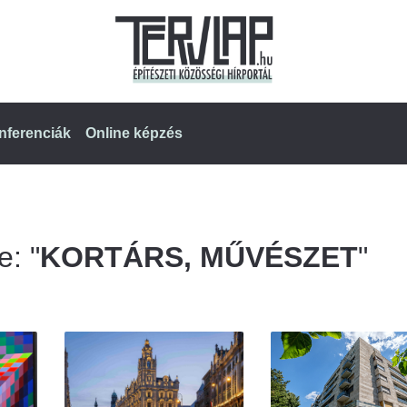
nferenciák
Online képzés
e: "
KORTÁRS, MŰVÉSZET
"