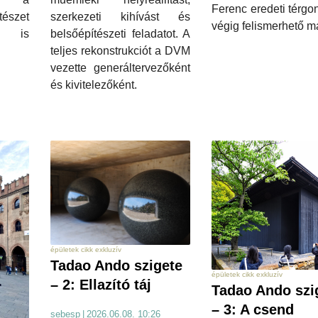
Ferenc eredeti térgo
észet
szerkezeti kihívást és
végig felismerhető m
t is
belsőépítészeti feladatot. A
teljes rekonstrukciót a DVM
vezette generáltervezőként
és kivitelezőként.
épületek cikk exkluzív
Tadao Ando szigete
épületek cikk exkluzív
– 2: Ellazító táj
Tadao Ando szi
– 3: A csend
sebesp
|
2026.06.08. 10:26