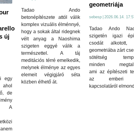
geometriája
Tadao Ando
our
betonépítészete attól válik
sebesp
|
2026.06.14. 17:5
komplex vizuális élménnyé,
rello
Tadao Ando Nao
hogy a sokak által ridegnek
s új
szigetén igazi épít
vélt anyag a Naoshima
csodát alkotott,
szigeten eggyé válik a
geometriába zárt cse
természettel. A táj
sötétség templ
meditációs térré emelkedik,
minden megtalál
melynek élménye az egyes
ami az építészeti t
elemeit végigjáró séta
i egy
az emberi l
közben élhető át.
 ahol
kapcsolatáról elmond
ő, de
lmény
 A
tközi
hanem