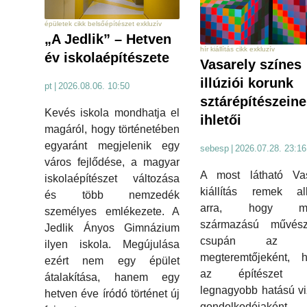
épületek cikk belsőépítészet exkluzív
„A Jedlik” – Hetven
hír kiállítás cikk exkluzív
év iskolaépítészete
Vasarely színes
illúziói korunk
pt
|
2026.08.06. 10:50
sztárépítészein
Kevés iskola mondhatja el
ihletői
magáról, hogy történetében
egyaránt megjelenik egy
sebesp
|
2026.07.28. 23:16
város fejlődése, a magyar
A most látható Vas
iskolaépítészet változása
kiállítás remek al
és több nemzedék
arra, hogy ma
személyes emlékezete. A
származású művés
Jedlik Ányos Gimnázium
csupán az op
ilyen iskola. Megújulása
megteremtőjeként, 
ezért nem egy épület
az építészet e
átalakítása, hanem egy
legnagyobb hatású vi
hetven éve íródó történet új
gondolkodójakén