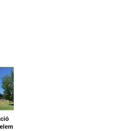
áció
elem