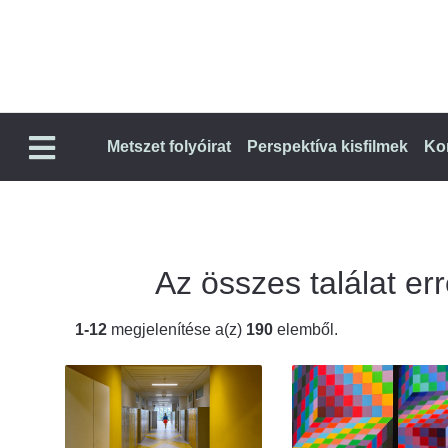
Metszet folyóirat
Perspektíva kisfilmek
Ko
Az összes találat err
1-12
megjelenítése a(z)
190
elemből.