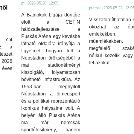
pt
|
2026.05.26. 12:05
től
ptemik
|
2026.05.22. 13:0
A Bajnokok Ligája döntője
Visszafordíthatatlan 
előtt a CETIN
okozhat az épít
hálózatfejlesztése a
emlékekben,
Puskás Aréna egy kevésbé
 Ybl
műemlékekben
látható oldalára irányítja a
sz, a
megfelelő szaké
figyelmet: hogyan lett a
tészet
nélkül kezelik vagy 
Népstadion örökségéből a
 2026
fel azokat.
mai stadionélményt
éves
kiszolgáló, folyamatosan
bővíthető infrastruktúra. Az
1953-ban megnyitott
Népstadion a tömegsport
és a politikai reprezentáció
ikonikus helyszíne volt. A
helyén álló Puskás Aréna
ma már nemcsak
sportlétesítmény, hanem