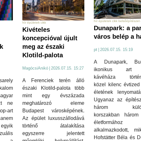
hír épületek cikk belsőépítészet 
hír épületek cikk
Dunapark: a par
Kivételes
város belép a h
koncepcióval újult
ek
meg az északi
pt
|
2026.07.15. 15:19
Klotild-palota
A Dunapark, Bud
MagócsiAnikó
|
2026.07.15. 15:27
ikonikus art
kávéháza történ
arely
A Ferenciek terén álló
közel kilenc évtized
kalom
északi Klotild-palota több
életének lenyomatát
gyar
mint egy évszázada
Ugyanaz az építésze
zt ne
meghatározó eleme
három külön
-art
Budapest városképének.
korszakban három 
hanem
Az épület luxusszállodává
életformához
gyik
történő átalakítása
alkalmazkodott, mi
zuális
egyszerre jelentett
Hofstätter Béla és 
t, a
műemléki helyreállítást,