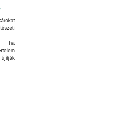
6
károkat
észeti
, ha
rtelem
újítják