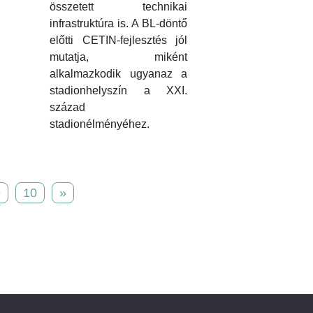
összetett technikai
infrastruktúra is. A BL-döntő
előtti CETIN-fejlesztés jól
mutatja, miként
alkalmazkodik ugyanaz a
stadionhelyszín a XXI.
század
stadionélményéhez.
9
10
»