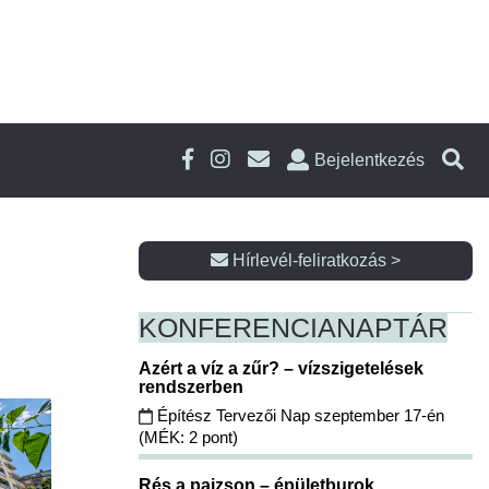
Bejelentkezés
Hírlevél-feliratkozás >
KONFERENCIA
NAPTÁR
Azért a víz a zűr? – vízszigetelések
rendszerben
Építész Tervezői Nap szeptember 17-én
(MÉK: 2 pont)
Rés a pajzson – épületburok