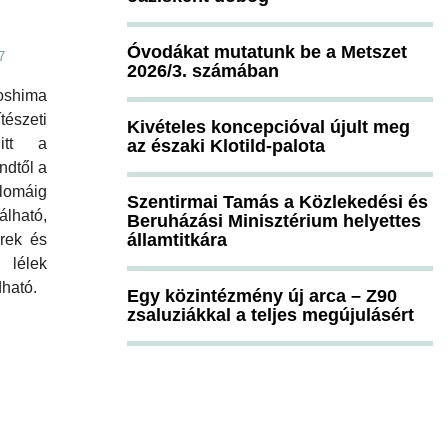
Óvodákat mutatunk be a Metszet
7
2026/3. számában
shima
észeti
Kivételes koncepcióval újult meg
 itt a
az északi Klotild-palota
ndtől a
omáig
Szentirmai Tamás a Közlekedési és
ható,
Beruházási Minisztérium helyettes
államtitkára
erek és
élek
ható.
Egy közintézmény új arca – Z90
zsaluziákkal a teljes megújulásért