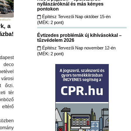
nyílászáróknál és más kényes
pontokon
Építész Tervezői Nap október 15-én
exkluzív
(MÉK: 2 pont)
k, a
ázba!
Évtizedes problémák új kihívásokkal –
tűzvédelem 2026
Építész Tervezői Nap november 12-én
(MÉK: 2 pont)
apest
 deco
etével
 városi
 őrzi.
ti tér
böző
eltérő
közben
Domány