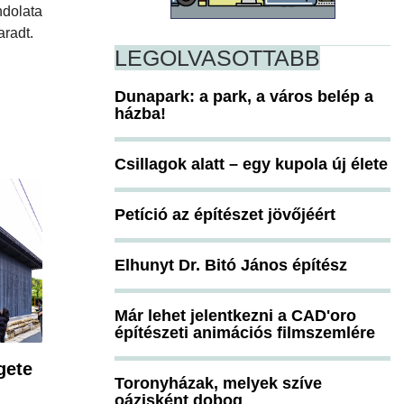
ndolata
aradt.
LEGOLVASOTTABB
Dunapark: a park, a város belép a
házba!
Csillagok alatt – egy kupola új élete
Petíció az építészet jövőjéért
Elhunyt Dr. Bitó János építész
Már lehet jelentkezni a CAD'oro
építészeti animációs filmszemlére
gete
Toronyházak, melyek szíve
oázisként dobog