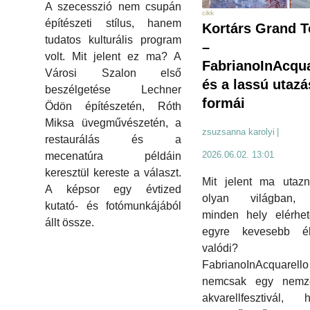
A szecesszió nem csupán
cikk
építészeti stílus, hanem
Kortárs Grand T
tudatos kulturális program
–
volt. Mit jelent ez ma? A
FabrianoInAcqua
Városi Szalon első
és a lassú utazá
beszélgetése Lechner
formái
Ödön építészetén, Róth
Miksa üvegművészetén, a
zsuzsanna karolyi
|
restaurálás és a
2026.06.02. 13:01
mecenatúra példáin
keresztül kereste a választ.
Mit jelent ma utazn
A képsor egy évtized
olyan világban,
kutató- és fotómunkájából
minden hely elérhet
állt össze.
egyre kevesebb é
valódi?
FabrianoInAcquarello
nemcsak egy nemze
akvarellfesztivál, 