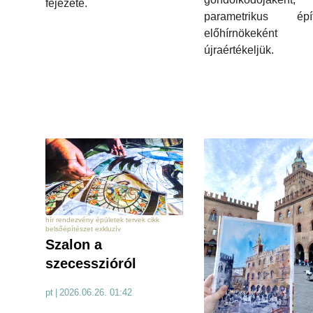
fejezete.
parametrikus épít
előhírnökekén
újraértékeljük.
hír rendezvény épületek tervek cikk
belsőépítészet exkluzív
Szalon a
szecesszióról
pt
|
2026.06.26. 01:42