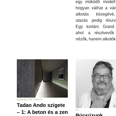
egy működő modell 
hogyan válhat a vár
alkotás közegév
utazás pedig részvé
Egy kortárs Grand 
ahol a résztvevő
nézők, hanem alkotók
épületek cikk exkluzív
Tadao Ando szigete
hír
– 1: A beton és a zen
Búcsúzunk