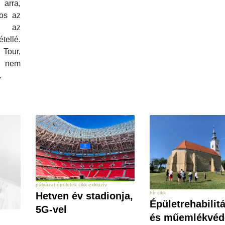
arra,
os az
é, az
tellé.
Tour,
k nem
.
pályázat épületek cikk exkluzív
hír cikk
Hetven év stadionja,
Épületrehabilit
5G-vel
és műemlékvéd