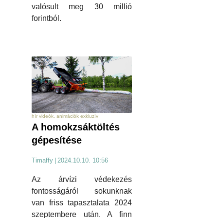
valósult meg 30 millió
forintból.
hír videók, animációk exkluzív
A homokzsáktöltés
gépesítése
Timaffy
|
2024.10.10. 10:56
Az árvízi védekezés
fontosságáról sokunknak
van friss tapasztalata 2024
szeptembere után. A finn