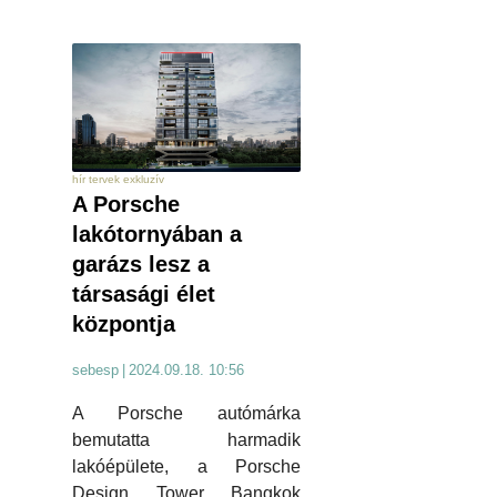
hír tervek exkluzív
A Porsche
lakótornyában a
garázs lesz a
társasági élet
központja
sebesp
|
2024.09.18. 10:56
A Porsche autómárka
bemutatta harmadik
lakóépülete, a Porsche
Design Tower Bangkok