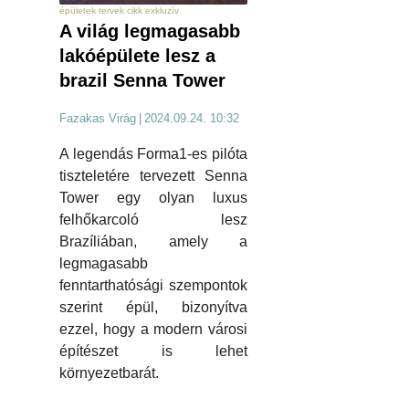
épületek tervek cikk exkluzív
A világ legmagasabb
lakóépülete lesz a
brazil Senna Tower
Fazakas Virág
|
2024.09.24. 10:32
A legendás Forma1-es pilóta
tiszteletére tervezett Senna
Tower egy olyan luxus
felhőkarcoló lesz
Brazíliában, amely a
legmagasabb
fenntarthatósági szempontok
szerint épül, bizonyítva
ezzel, hogy a modern városi
építészet is lehet
környezetbarát.