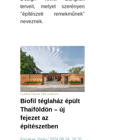
terveit, melyet szerényen
"építészeti remekműnek"
neveznek.
családi házak cikk exkluzív
Biofil téglaház épült
Thaiföldön – új
fejezet az
építészetben
Fazakas Virág
|
2024.09.14. 16:31