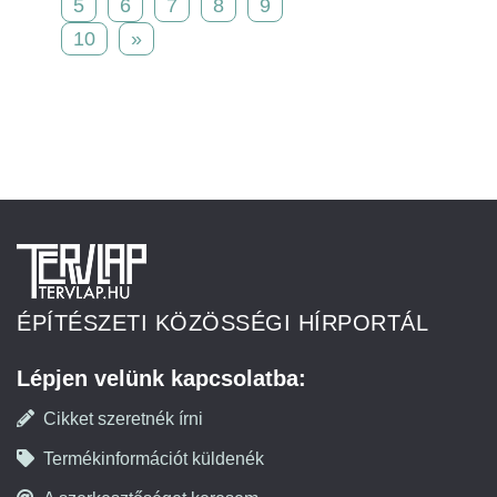
5
6
7
8
9
10
»
ÉPÍTÉSZETI KÖZÖSSÉGI HÍRPORTÁL
Lépjen velünk kapcsolatba:
Cikket szeretnék írni
Termékinformációt küldenék