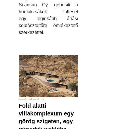
Scansun Oy. gépesíti a
homokzsákok töltését
egy leginkább óriási
kolbásztöltőre emlékeztető
szerkezettel.
tervek cikk exkluzív
Föld alatti
villakomplexum egy
görög szigeten, egy
meredek sziklába