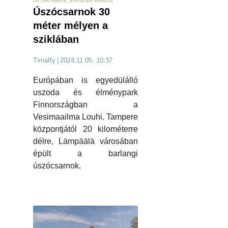
hír cikk videók, animációk exkluzív
Úszócsarnok 30
méter mélyen a
sziklában
Timaffy
|
2024.11.05. 10:37
Európában is egyedülálló
uszoda és élménypark
Finnországban a
Vesimaailma Louhi. Tampere
központjától 20 kilométerre
délre, Lämpäälä városában
épült a barlangi
úszócsarnok.