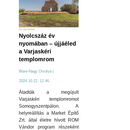
hír épületek
Nyolcszáz év
nyomában – újjáéled
a Varjaskéri
templomrom
Ware-Nagy Orsolya
|
2024.10.22. 12:46
Átadták a megújult
Varjaskéri templomromot
Somogyszentpálon. A
helyreállítás a Market Építő
Zrt. által életre hívott ROM
Vándor program részeként