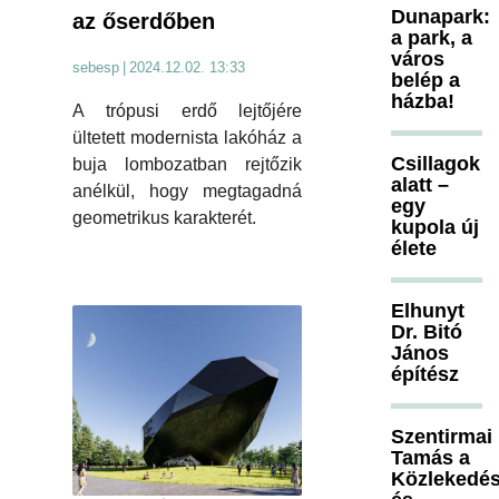
Dunapark:
az őserdőben
a park, a
város
sebesp
|
2024.12.02. 13:33
belép a
házba!
A trópusi erdő lejtőjére
ültetett modernista lakóház a
Csillagok
buja lombozatban rejtőzik
alatt –
anélkül, hogy megtagadná
egy
geometrikus karakterét.
kupola új
élete
Elhunyt
Dr. Bitó
János
építész
Szentirmai
Tamás a
Közlekedés