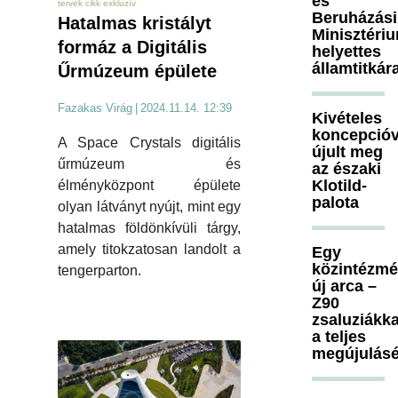
és
tervek cikk exkluzív
Beruházási
Hatalmas kristályt
Minisztéri
formáz a Digitális
helyettes
államtitkár
Űrmúzeum épülete
Fazakas Virág
|
2024.11.14. 12:39
Kivételes
koncepcióv
A Space Crystals digitális
újult meg
űrmúzeum és
az északi
Klotild-
élményközpont épülete
palota
olyan látványt nyújt, mint egy
hatalmas földönkívüli tárgy,
amely titokzatosan landolt a
Egy
közintézm
tengerparton.
új arca –
Z90
zsaluziákka
a teljes
megújulásé