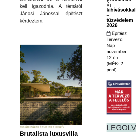
új
kell igazodnia. A témáról
kihívásokkal
Jánosi Jánossal építészt
–
tűzvédelem
kérdeztem.
2026
Építész
Tervezői
Nap
november
12-én
(MÉK: 2
pont)
LEGOL
családi házak épületek exkluzív
Brutalista luxusvilla