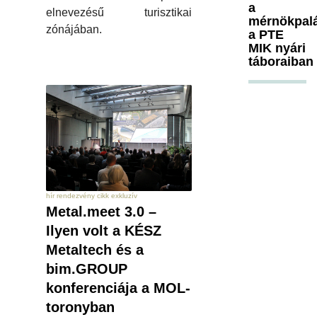
a
elnevezésű turisztikai
mérnökpal
zónájában.
a PTE
MIK nyári
táboraiban
hír rendezvény cikk exkluzív
Metal.meet 3.0 –
Ilyen volt a KÉSZ
Metaltech és a
bim.GROUP
konferenciája a MOL-
toronyban