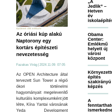
„A
Jedlik” –
Hetven
év
iskolaépíté
épületek cikk exkluzív
Az óriási kúp alakú
Obama
Center:
Naptorony egy
Emlékmű
kortárs építészeti
helyett új
városi
nevezetesség
központ
Fazakas Virág
|
2024.11.09. 07:05
Környezett
Az OPEN Architecture által
építés
tervezett Sun Tower a régió
szakirányú
képzés
ókori történelmi
hagyományait megelevenítő
kulturális komplexumként jött
A
létre, Kína Yantai városának
fenntartha
ismerkedn
Yeda Development