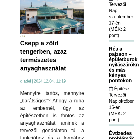
Tervezői
Nap
szeptember
17-én
(MÉK: 2
pont)
cikk
Csepp a zöld
Rés a
tengerben, azaz
pajzson –
természetes
épületburok
nyílászárókn
anyaghasználat
és más
kényes
pontokon
d.adel
|
2024.12.04. 11:19
Építész
Mennyire tartós, mennyire
Tervezői
„barátságos”? Ahogy a ruha
Nap október
15-én
az embernél, úgy az
(MÉK: 2
építészetben is fontos az
pont)
anyaghasználat, aminek a
tervezői gondolaton túl a
Évtizedes
funkcióhoz és a formához
problémák