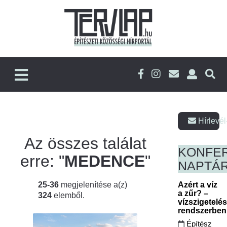
Hírlevél
Az összes találat
KONFE
erre: "
MEDENCE
"
NAPTÁ
25-36
megjelenítése a(z)
Azért a víz
a zűr? –
324
elemből.
vízszigetelé
rendszerbe
Építész