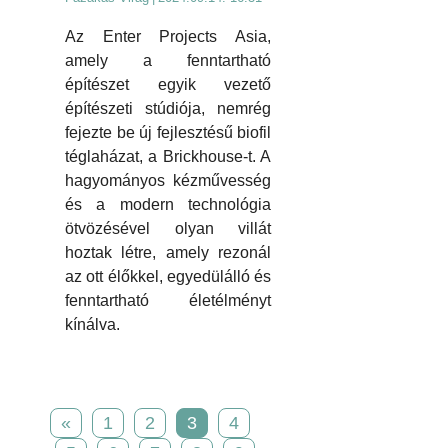
Az Enter Projects Asia,
amely a fenntartható
építészet egyik vezető
építészeti stúdiója, nemrég
fejezte be új fejlesztésű biofil
téglaházat, a Brickhouse-t. A
hagyományos kézművesség
és a modern technológia
ötvözésével olyan villát
hoztak létre, amely rezonál
az ott élőkkel, egyedülálló és
fenntartható életélményt
kínálva.
«
1
2
3
4