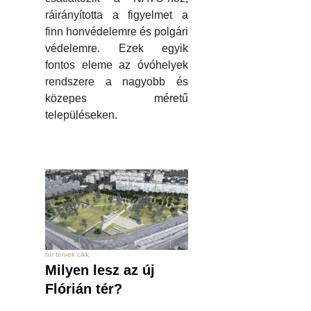
ráirányította a figyelmet a
finn honvédelemre és polgári
védelemre. Ezek egyik
fontos eleme az óvóhelyek
rendszere a nagyobb és
közepes méretű
településeken.
hír tervek cikk
Milyen lesz az új
Flórián tér?