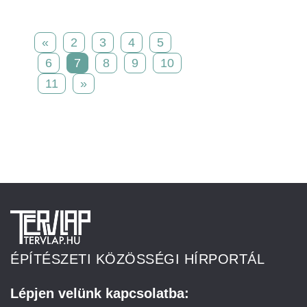
«
2
3
4
5
6
7
8
9
10
11
»
ÉPÍTÉSZETI KÖZÖSSÉGI HÍRPORTÁL
Lépjen velünk kapcsolatba: