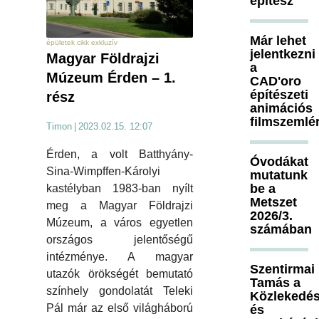
építész
Már lehet
épületek cikk exkluzív
jelentkezni
Magyar Földrajzi
a
Múzeum Érden – 1.
CAD'oro
építészeti
rész
animációs
filmszemlé
Timon
|
2023.02.15. 12:07
Érden, a volt Batthyány-
Óvodákat
Sina-Wimpffen-Károlyi
mutatunk
be a
kastélyban 1983-ban nyílt
Metszet
meg a Magyar Földrajzi
2026/3.
Múzeum, a város egyetlen
számában
országos jelentőségű
intézménye. A magyar
Szentirmai
utazók örökségét bemutató
Tamás a
színhely gondolatát Teleki
Közlekedés
Pál már az első világháború
és