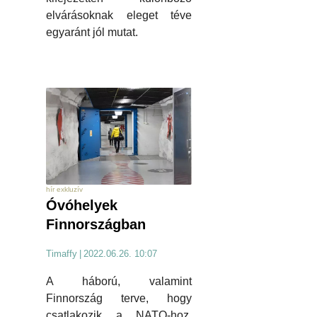
elvárásoknak eleget téve
egyaránt jól mutat.
hír exkluzív
Óvóhelyek
Finnországban
Timaffy
|
2022.06.26. 10:07
A háború, valamint
Finnország terve, hogy
csatlakozik a NATO-hoz,