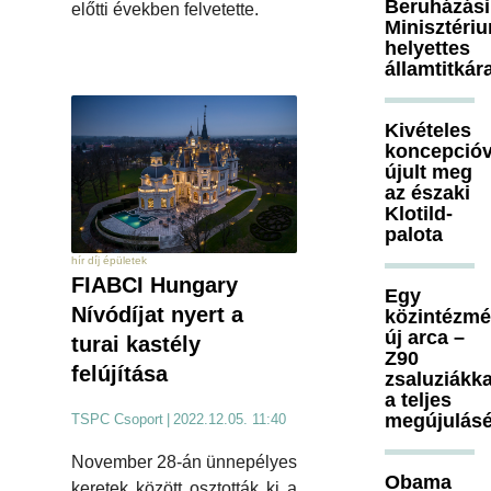
Beruházási
előtti években felvetette.
Minisztéri
helyettes
államtitkár
Kivételes
koncepcióv
újult meg
az északi
Klotild-
palota
hír díj épületek
FIABCI Hungary
Egy
Nívódíjat nyert a
közintézm
új arca –
turai kastély
Z90
felújítása
zsaluziákka
a teljes
megújulásé
TSPC Csoport
|
2022.12.05. 11:40
November 28-án ünnepélyes
Obama
keretek között osztották ki a