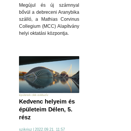
Megújul és új szárnnyal
bővül a debreceni Aranybika
szálló, a Mathias Corvinus
Collegium (MCC) Alapítvány
helyi oktatási központja.
épületek cikk exkluzív
Kedvenc helyeim és
épületeim Délen, 5.
rész
szikrisz
|
2022.09.21. 11:57