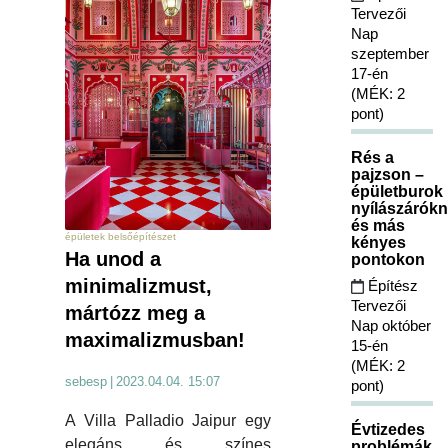
Tervezői
Nap
szeptember
17-én
(MÉK: 2
pont)
Rés a
pajzson –
épületburok
nyílászárókn
és más
épületek belsőépítészet
kényes
Ha unod a
pontokon
minimalizmust,
Építész
Tervezői
mártózz meg a
Nap október
maximalizmusban!
15-én
(MÉK: 2
sebesp
|
2023.04.04. 15:07
pont)
A Villa Palladio Jaipur egy
Évtizedes
elegáns és színes
problémák