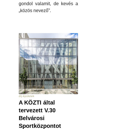
gondol valamit, de kevés a
„közös nevező”.
díj épületek
A KÖZTI által
tervezett V.30
Belvárosi
Sportközpontot