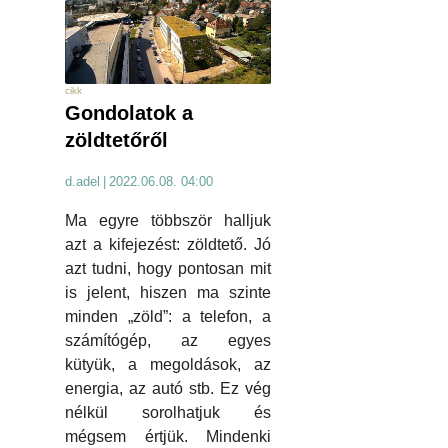
cikk
Gondolatok a
zöldtetőről
d.adel
|
2022.06.08. 04:00
Ma egyre többször halljuk
azt a kifejezést: zöldtető. Jó
azt tudni, hogy pontosan mit
is jelent, hiszen ma szinte
minden „zöld”: a telefon, a
számítógép, az egyes
kütyük, a megoldások, az
energia, az autó stb. Ez vég
nélkül sorolhatjuk és
mégsem értjük. Mindenki