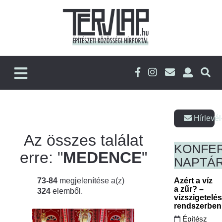
Hírlevél
Az összes találat
KONFE
erre: "
MEDENCE
"
NAPTÁ
73-84
megjelenítése a(z)
Azért a víz
a zűr? –
324
elemből.
vízszigetelé
rendszerbe
Építész