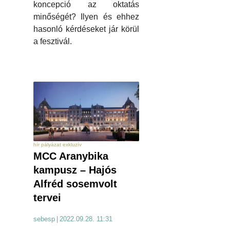
koncepció az oktatás
minőségét? Ilyen és ehhez
hasonló kérdéseket jár körül
a fesztivál.
hír pályázat exkluzív
MCC Aranybika
kampusz – Hajós
Alfréd sosemvolt
tervei
sebesp
|
2022.09.28. 11:31