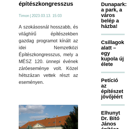
építészkongresszus
Dunapark:
a park, a
város
Timon
|
2023.03.13. 15:03
belép a
házba!
A szokásosnál hosszabb, és
világhírű építészekben
gazdag programot kínált az
Csillagok
alatt –
idei Nemzetközi
egy
Építészkongresszus, mely a
kupola új
MÉSZ 120. ünnepi évének
élete
záróeseménye volt. Közel
hétszázan vettek részt az
Petíció
eseményen.
az
építészet
jövőjéért
Elhunyt
Dr. Bitó
János