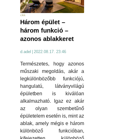
cikk
Három épület –
három funkció –
azonos ablakkeret
d.adel
|
2022.08.17. 23:46
Természetes, hogy azonos
műszaki megoldás, akár a
legkülönbözőbb funkciójú,
hangulatú, látványvilágú
épületben is kiválóan
alkalmazható. Igaz ez akár
az olyan szembetűnő
épületelem esetén is, mint az
ablak, amely mégis e három
különböző funkcióban,
kifejezetten különböző