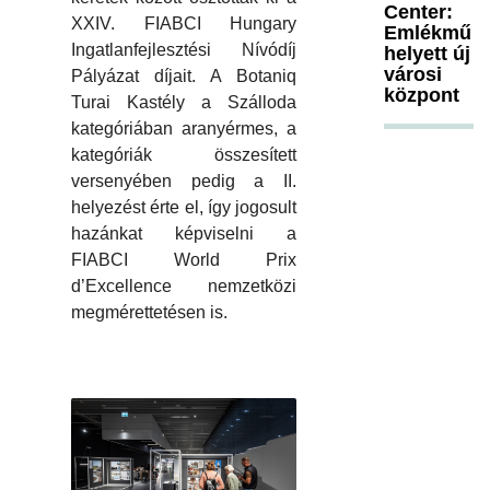
Center:
XXIV. FIABCI Hungary
Emlékmű
Ingatlanfejlesztési Nívódíj
helyett új
városi
Pályázat díjait. A Botaniq
központ
Turai Kastély a Szálloda
kategóriában aranyérmes, a
kategóriák összesített
versenyében pedig a II.
helyezést érte el, így jogosult
hazánkat képviselni a
FIABCI World Prix
d’Excellence nemzetközi
megmérettetésen is.