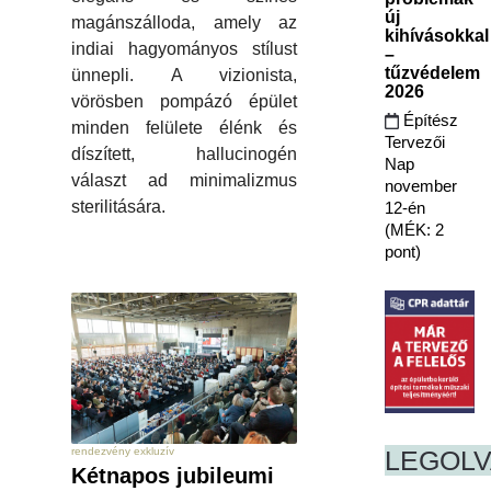
új
magánszálloda, amely az
kihívásokkal
indiai hagyományos stílust
–
tűzvédelem
ünnepli. A vizionista,
2026
vörösben pompázó épület
Építész
minden felülete élénk és
Tervezői
díszített, hallucinogén
Nap
választ ad minimalizmus
november
sterilitására.
12-én
(MÉK: 2
pont)
rendezvény exkluzív
LEGOL
Kétnapos jubileumi