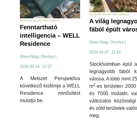
épületek tervek cikk exkluzív
A világ legnagy
épületek tervek cikk exkluzív
Fenntartható
fából épült váro
intelligencia – WELL
Ware-Nagy Orsolya
|
Residence
2026.04.07. 11:54
Ware-Nagy Orsolya
|
Stockholmban épül a
2026.05.14. 15:57
legnagyobb fából ké
A Metszet Perspektíva
városa. A több mint 2
2
következő kisfilmje a WELL
m
-es területen 2000
Residence minősítést
és 7000 irodatér, va
mutatja be.
változatos közösségi
és zöld területek való
meg.