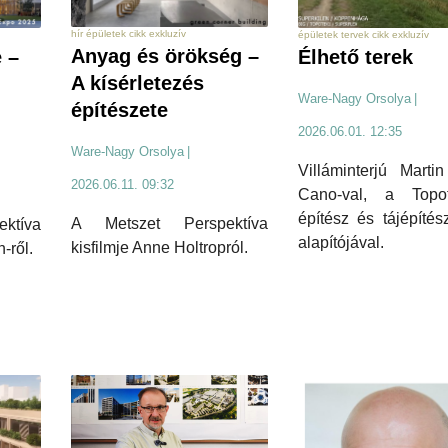
hír épületek cikk exkluzív
épületek tervek cikk exkluzív
Anyag és örökség –
Élhető terek
 –
A kísérletezés
Ware-Nagy Orsolya
|
építészete
2026.06.01. 12:35
Ware-Nagy Orsolya
|
Villáminterjú Marti
2026.06.11. 09:32
Cano-val, a Top
építész és tájépítés
A Metszet Perspektíva
ktíva
alapítójával.
kisfilmje Anne Holtropról.
-ről.