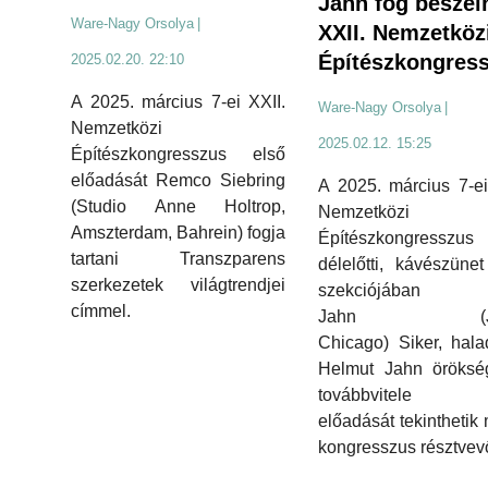
Jahn fog beszéln
Ware-Nagy Orsolya
|
XXII. Nemzetköz
Építészkongres
2025.02.20. 22:10
A 2025. március 7-ei XXII.
Ware-Nagy Orsolya
|
Nemzetközi
2025.02.12. 15:25
Építészkongresszus első
előadását Remco Siebring
A 2025. március 7-ei
(Studio Anne Holtrop,
Nemzetközi
Amszterdam, Bahrein) fogja
Építészkongresszus
tartani Transzparens
délelőtti, kávészünet
szerkezetek világtrendjei
szekciójában 
címmel.
Jahn (Jah
Chicago) Siker, hal
Helmut Jahn öröksé
továbbvitele 
előadását tekinthetik
kongresszus résztvevő