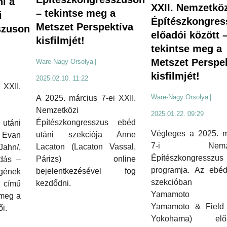
i a
XXII. Nemzetköz
– tekintse meg a
i
Építészkongres
Metszet Perspektíva
szuson
előadói között 
kisfilmjét!
tekintse meg a
Metszet Perspe
Ware-Nagy Orsolya
|
kisfilmjét!
2025.02.10. 11:22
 XXII.
Ware-Nagy Orsolya
|
A 2025. március 7-ei XXII.
Nemzetközi
2025.01.22. 09:29
Építészkongresszus ebéd
 utáni
Végleges a 2025. m
utáni szekciója Anne
Evan
7-i Nemzet
Lacaton (Lacaton Vassal,
n/,
Építészkongresszus
Párizs) online
adás –
programja. Az ebéd
bejelentkezésével fog
gének
szekcióban R
kezdődni.
című
Yamamoto (R
 meg a
Yamamoto & Field
i.
Yokohama) előa