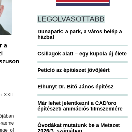
LEGOLVASOTTABB
Dunapark: a park, a város belép a
házba!
r a
i
Csillagok alatt – egy kupola új élete
sszuson
Petíció az építészet jövőjéért
Elhunyt Dr. Bitó János építész
i XXII.
Már lehet jelentkezni a CAD'oro
építészeti animációs filmszemlére
ójában
Graeme
Óvodákat mutatunk be a Metszet
ege of
2026/3. számában