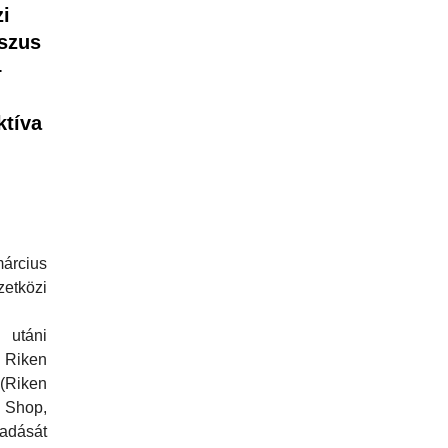
i
szus
–
ktíva
árcius
közi
 utáni
iken
iken
 Shop,
dását