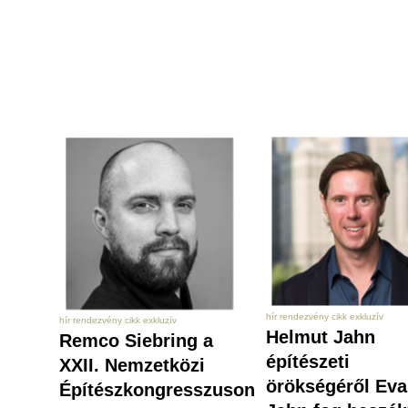
hír rendezvény cikk exkluzív
hír rendezvény cikk exkluzív
Helmut Jahn
Remco Siebring a
építészeti
XXII. Nemzetközi
örökségéről Ev
Építészkongresszuson