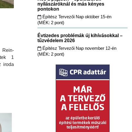
nyílászáróknál és más kényes
pontokon
Építész Tervezői Nap október 15-én
(MÉK: 2 pont)
Évtizedes problémák új kihívásokkal –
tűzvédelem 2026
Építész Tervezői Nap november 12-én
n Rein-
(MÉK: 2 pont)
otek 1
z iroda