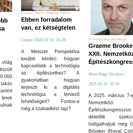
hír tervek videók, animációk exkluzív
Ebben forradalom
obb
van, ez kétségtelen
sa
hír rendezvény cikk exkluzív
Csépé
|
2026.02.16. 15:28
Graeme Brooke
A Metszet Perspektíva
XXII. Nemzetköz
tovább kérdez: hogyan
Építészkongre
 világ
kapcsolódik a technológia
szült
az építészethez? A
Ware-Nagy Orsolya
|
50 000
gyakorlatban hogyan
 lakás
2025.02.20. 22:16
terjeszti ki a digitális
lamint
technológia a tervező
A 2025. március 7-e
 terek
lehetőségeit? Fontos-e
Nemzetközi
sulnak
még a szabadkézi rajz?
Építészkongresszus
délelőtti szekci
hallgathatjuk meg 
Brooker (Royal Coll