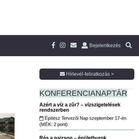
Bejelentkezés
Hírlevél-feliratkozás >
KONFERENCIA
NAPTÁR
Azért a víz a zűr? – vízszigetelések
rendszerben
Építész Tervezői Nap szeptember 17-én
(MÉK: 2 pont)
Rés a pajzson – épületburok