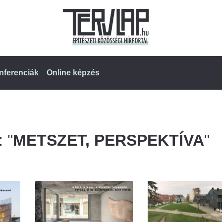
nferenciák
Online képzés
 "
METSZET, PERSPEKTÍVA
"