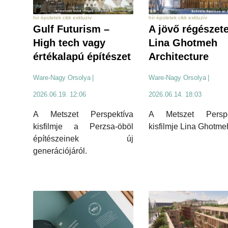
hír épületek cikk exkluzív
hír épületek cikk exkluzív
Gulf Futurism –
A jövő régészete
High tech vagy
Lina Ghotmeh
értékalapú építészet
Architecture
Ware-Nagy Orsolya
|
Ware-Nagy Orsolya
|
2026.06.19. 12:06
2026.06.14. 18:03
A Metszet Perspektíva
A Metszet Perspe
kisfilmje a Perzsa-öböl
kisfilmje Lina Ghotmeh
építészeinek új
generációjáról.