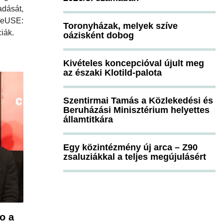
dását,
eUSE:
Toronyházak, melyek szíve
ciák.
oázisként dobog
Kivételes koncepcióval újult meg
az északi Klotild-palota
Szentirmai Tamás a Közlekedési és
Beruházási Minisztérium helyettes
államtitkára
Egy közintézmény új arca – Z90
zsaluziákkal a teljes megújulásért
o a