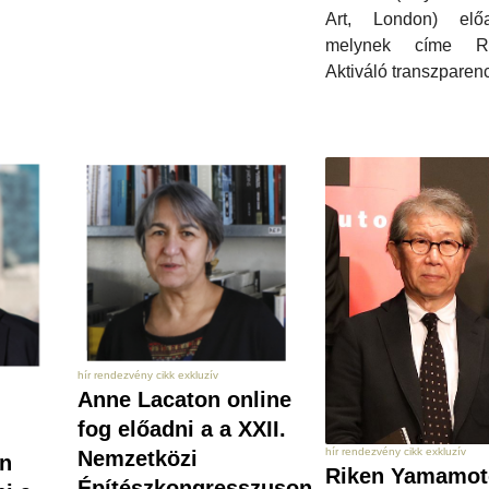
Art, London) előa
melynek címe R
Aktiváló transzparen
hír rendezvény cikk exkluzív
Anne Lacaton online
fog előadni a a XXII.
hír rendezvény cikk exkluzív
Nemzetközi
an
Riken Yamamot
Építészkongresszuson