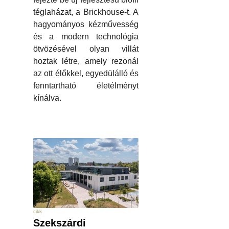
téglaházat, a Brickhouse-t. A
hagyományos kézművesség
és a modern technológia
ötvözésével olyan villát
hoztak létre, amely rezonál
az ott élőkkel, egyedülálló és
fenntartható életélményt
kínálva.
cikk
Szekszárdi