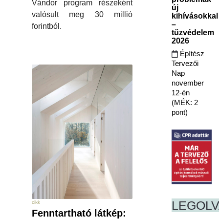
Vándor program részeként
új
valósult meg 30 millió
kihívásokkal
–
forintból.
tűzvédelem
2026
Építész
Tervezői
Nap
november
12-én
(MÉK: 2
pont)
LEGOL
cikk
Fenntartható látkép: