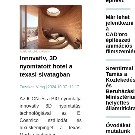
építész
Már lehet
jelentkezni
a
CAD'oro
építészeti
animációs
filmszemlé
épületek cikk exkluzív
Innovatív, 3D
nyomtatott hotel a
Szentirmai
Tamás a
texasi sivatagban
Közlekedés
és
Fazakas Virág
|
2024.10.07. 12:17
Beruházási
Minisztéri
Az ICON és a BIG nyomtatja
helyettes
innovatív 3D nyomtatási
államtitkár
technológiával az El
Cosmico szállodát és
Óvodákat
luxuskempinget a texasi
mutatunk
Marfa-sivatagban.