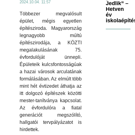
2024.10.04. 11:57
Jedlik” –
Hetven
Többezer megvalósult
év
iskolaépíté
épület, mégis egyetlen
építésziroda. Magyarország
legnagyobb múltú
építészirodája, a KÖZTI
megalakulásának 75.
évfordulóját ünnepli.
Épületeik kulcsfontosságúak
a hazai városok arculatának
formálásában. Az elmúlt több
mint hét évtizedet áthatja az
itt dolgozó építészek közötti
mester-tanítványa kapcsolat.
Az évfordulóra a fiatal
generációt megszólító,
hallgatói tervpályázatot is
hirdettek.