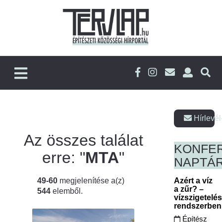
Hírlevél
Az összes találat
KONFE
erre: "
MTA
"
NAPTÁ
49-60
megjelenítése a(z)
Azért a víz
a zűr? –
544
elemből.
vízszigetelé
rendszerbe
Építész