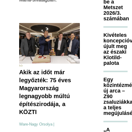
be a
Metszet
2026/3.
számában
Kivételes
koncepcióv
újult meg
az északi
Klotild-
palota
hír
Akik az időt már
Egy
legyőzték: 75 éves
közintézm
Magyarország
új arca –
legnagyobb múltú
Z90
zsaluziákka
építészirodája, a
a teljes
KÖZTI
megújulásé
Ware-Nagy Orsolya
|
„A