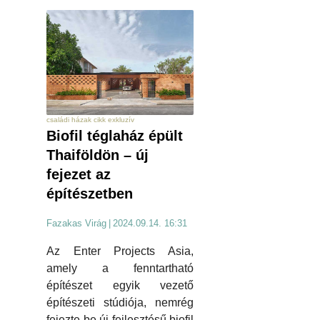
családi házak cikk exkluzív
Biofil téglaház épült
Thaiföldön – új
fejezet az
építészetben
Fazakas Virág
|
2024.09.14. 16:31
Az Enter Projects Asia,
amely a fenntartható
építészet egyik vezető
építészeti stúdiója, nemrég
fejezte be új fejlesztésű biofil