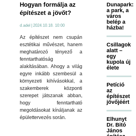
Hogyan formálja az
Dunapark:
a park, a
építészet a jövőt?
város
belép a
d.adel
|
2024.10.18. 10:00
házba!
Az építészet nem csupán
Csillagok
esztétikai művészet, hanem
alatt –
meghatározó tényező a
egy
fenntarthatóság
kupola új
alakításában. Ahogy a világ
élete
egyre inkább szembesül a
környezeti kihívásokkal, a
Petíció
szakemberek központi
az
szerepet játszanak abban,
építészet
jövőjéért
hogy fenntartható
megoldásokat kínáljanak az
épülettervezés során.
Elhunyt
Dr. Bitó
János