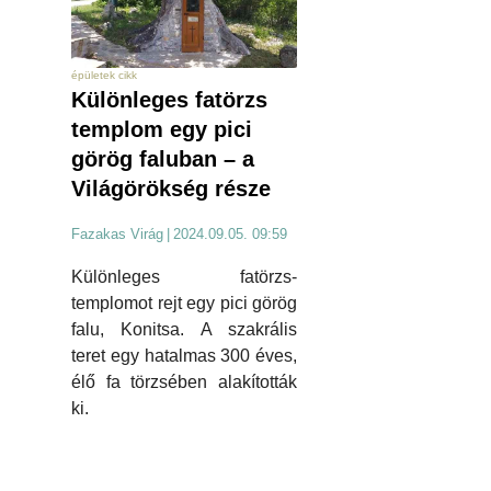
épületek cikk
Különleges fatörzs
templom egy pici
görög faluban – a
Világörökség része
Fazakas Virág
|
2024.09.05. 09:59
Különleges fatörzs-
templomot rejt egy pici görög
falu, Konitsa. A szakrális
teret egy hatalmas 300 éves,
élő fa törzsében alakították
ki.