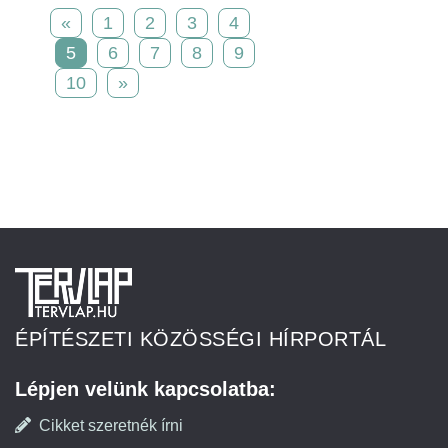
«
1
2
3
4
5
6
7
8
9
10
»
ÉPÍTÉSZETI KÖZÖSSÉGI HÍRPORTÁL
Lépjen velünk kapcsolatba:
Cikket szeretnék írni