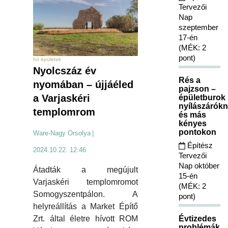
Tervezői
Nap
szeptember
17-én
(MÉK: 2
pont)
hír épületek
Nyolcszáz év
Rés a
nyomában – újjáéled
pajzson –
a Varjaskéri
épületburok
nyílászárókn
templomrom
és más
kényes
pontokon
Ware-Nagy Orsolya
|
Építész
2024.10.22. 12:46
Tervezői
Nap október
Átadták a megújult
15-én
Varjaskéri templomromot
(MÉK: 2
Somogyszentpálon. A
pont)
helyreállítás a Market Építő
Évtizedes
Zrt. által életre hívott ROM
problémák