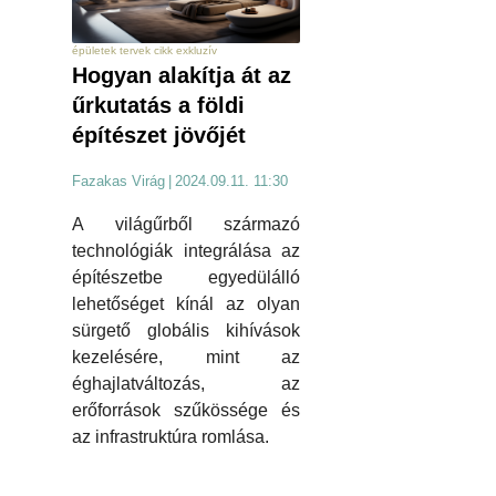
épületek tervek cikk exkluzív
Hogyan alakítja át az
űrkutatás a földi
építészet jövőjét
Fazakas Virág
|
2024.09.11. 11:30
A világűrből származó
technológiák integrálása az
építészetbe egyedülálló
lehetőséget kínál az olyan
sürgető globális kihívások
kezelésére, mint az
éghajlatváltozás, az
erőforrások szűkössége és
az infrastruktúra romlása.