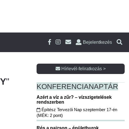
Bejelentkezés
Hírlevél-feliratkozás >
NY
"
KONFERENCIA
NAPTÁR
Azért a víz a zűr? – vízszigetelések
rendszerben
Építész Tervezői Nap szeptember 17-én
(MÉK: 2 pont)
Rés a pajzson – épületburok