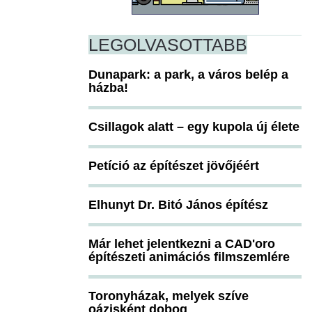
LEGOLVASOTTABB
Dunapark: a park, a város belép a
házba!
Csillagok alatt – egy kupola új élete
Petíció az építészet jövőjéért
Elhunyt Dr. Bitó János építész
Már lehet jelentkezni a CAD'oro
építészeti animációs filmszemlére
Toronyházak, melyek szíve
oázisként dobog