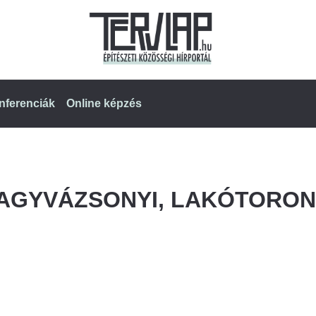
nferenciák
Online képzés
AGYVÁZSONYI, LAKÓTORO