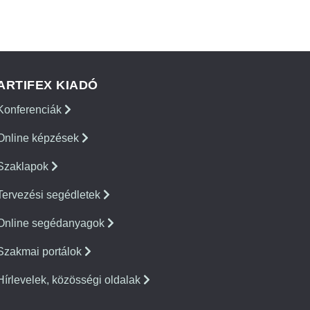
ARTIFEX KIADÓ
Konferenciák
Online képzések
Szaklapok
Tervezési segédletek
Online segédanyagok
Szakmai portálok
Hírlevelek, közösségi oldalak