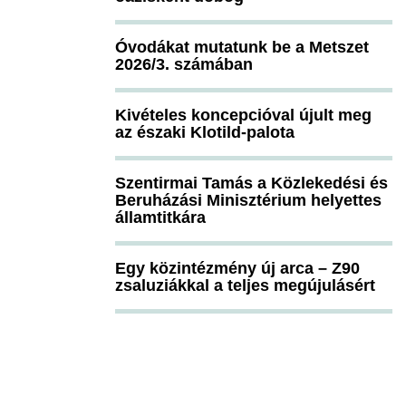
Óvodákat mutatunk be a Metszet
2026/3. számában
Kivételes koncepcióval újult meg
az északi Klotild-palota
Szentirmai Tamás a Közlekedési és
Beruházási Minisztérium helyettes
államtitkára
Egy közintézmény új arca – Z90
zsaluziákkal a teljes megújulásért