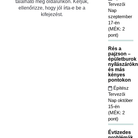
található meg oldalunkon. Kérjük,
Tervezői
ellenőrizze, hogy jól írta-e be a
Nap
kifejezést.
szeptember
17-én
(MÉK: 2
pont)
Rés a
pajzson –
épületburok
nyílászárókn
és más
kényes
pontokon
Építész
Tervezői
Nap október
15-én
(MÉK: 2
pont)
Évtizedes
problémák