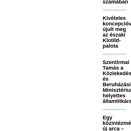
számában
Kivételes
koncepcióv
újult meg
az északi
Klotild-
palota
Szentirmai
Tamás a
Közlekedés
és
Beruházási
Minisztéri
helyettes
államtitkár
Egy
közintézm
új arca –