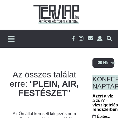
Hírlevél
Az összes találat
KONFE
erre: "
PLEIN, AIR,
NAPTÁ
FESTÉSZET
"
Azért a víz
a zűr? –
vízszigetelé
rendszerbe
Az Ön által keresett kifejezés nem
Építész