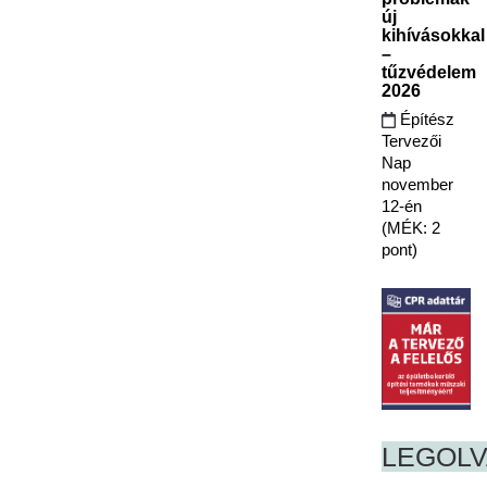
új
kihívásokkal
–
tűzvédelem
2026
Építész
Tervezői
Nap
november
12-én
(MÉK: 2
pont)
LEGOL