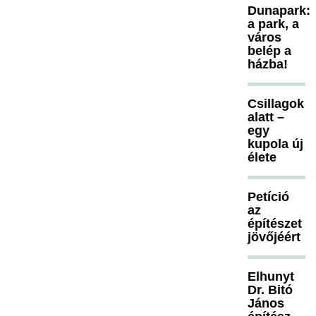
Dunapark:
a park, a
város
belép a
házba!
Csillagok
alatt –
egy
kupola új
élete
Petíció
az
építészet
jövőjéért
Elhunyt
Dr. Bitó
János