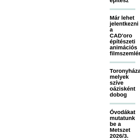
építész
Már lehet
jelentkezni
a
CAD'oro
építészeti
animációs
filmszemlé
Toronyháza
melyek
szíve
oázisként
dobog
Óvodákat
mutatunk
be a
Metszet
2026/3.