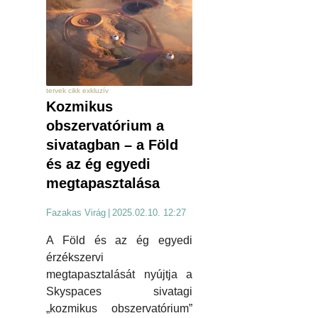
tervek cikk exkluzív
Kozmikus
obszervatórium a
sivatagban – a Föld
és az ég egyedi
megtapasztalása
Fazakas Virág
|
2025.02.10. 12:27
A Föld és az ég egyedi
érzékszervi
megtapasztalását nyújtja a
Skyspaces sivatagi
„kozmikus obszervatórium”