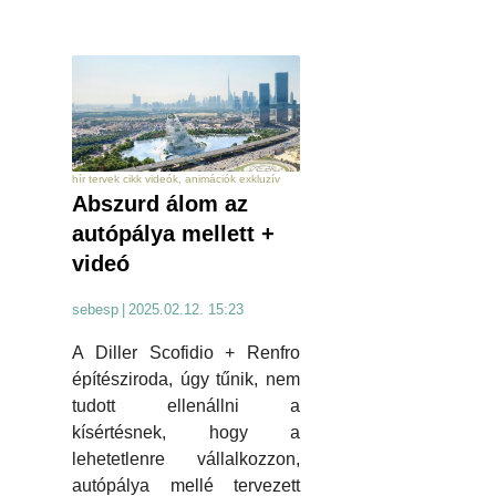
hír tervek cikk videók, animációk exkluzív
Abszurd álom az
autópálya mellett +
videó
sebesp
|
2025.02.12. 15:23
A Diller Scofidio + Renfro
építésziroda, úgy tűnik, nem
tudott ellenállni a
kísértésnek, hogy a
lehetetlenre vállalkozzon,
autópálya mellé tervezett