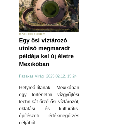
tervek cikk exkluzív
Egy ősi víztározó
utolsó megmaradt
példája kel új életre
Mexikóban
Fazakas Virág
|
2025.02.12. 15:24
Helyreállítanak Mexikóban
egy történelmi vízgyűjtési
technikát őrző ősi víztározót,
oktatási és kulturális-
építészeti értékmegőrzés
céljából.