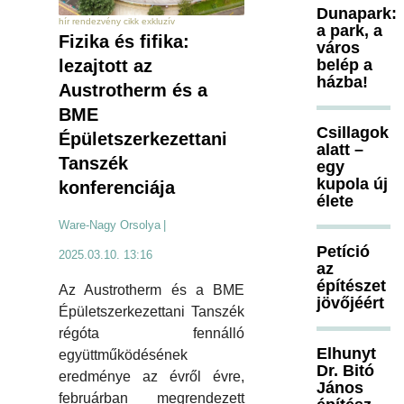
Dunapark:
hír rendezvény cikk exkluzív
a park, a
Fizika és fifika:
város
lezajtott az
belép a
házba!
Austrotherm és a
BME
Csillagok
Épületszerkezettani
alatt –
Tanszék
egy
kupola új
konferenciája
élete
Ware-Nagy Orsolya
|
Petíció
2025.03.10. 13:16
az
építészet
Az Austrotherm és a BME
jövőjéért
Épületszerkezettani Tanszék
régóta fennálló
Elhunyt
együttműködésének
Dr. Bitó
eredménye az évről évre,
János
februárban megrendezett