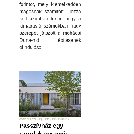
forintot, mely kiemelkedően
magasnak számított. Hozzá
kell azonban tenni, hogy a
kimagasló számokban nagy
szerepet játszott a mohácsi
Duna-híd építésének
elindulása.
családi házak épületek cikk exkluzív
Passzívház egy
szurdok peremén