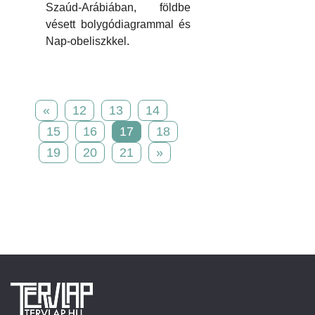
Szaúd-Arábiában, földbe
vésett bolygódiagrammal és
Nap-obeliszkkel.
«
12
13
14
15
16
17
18
19
20
21
»