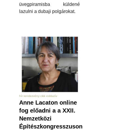
üvegpiramisba küldené
lazulni a dubaji polgárokat.
hír rendezvény cikk exkluzív
Anne Lacaton online
fog előadni a a XXII.
Nemzetközi
Építészkongresszuson