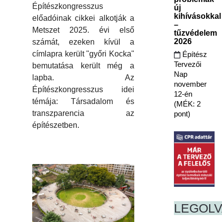
Építészkongresszus
új
kihívásokkal
előadóinak cikkei alkotják a
–
Metszet 2025. évi első
tűzvédelem
2026
számát, ezeken kívül a
címlapra került "győri Kocka"
Építész
Tervezői
bemutatása került még a
Nap
lapba. Az
november
Építészkongresszus idei
12-én
témája: Társadalom és
(MÉK: 2
transzparencia az
pont)
építészetben.
LEGOL