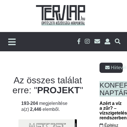
Hírlevél
Az összes találat
KONFE
erre: "
PROJEKT
"
NAPTÁ
193-204
megjelenítése
Azért a víz
a zűr? –
a(z)
2,446
elemből.
vízszigetelé
rendszerbe
Építész