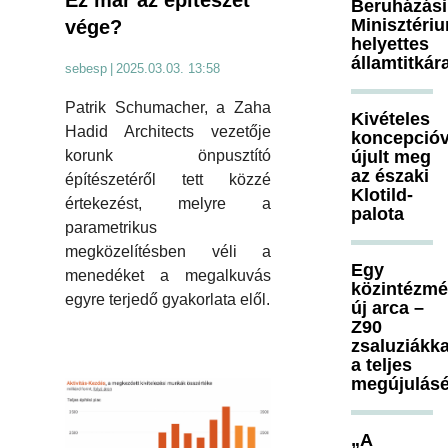
Beruházási
Minisztéri
vége?
helyettes
államtitkár
sebesp
|
2025.03.03. 13:58
Patrik Schumacher, a Zaha
Kivételes
Hadid Architects vezetője
koncepcióv
újult meg
korunk önpusztító
az északi
építészetéről tett közzé
Klotild-
értekezést, melyre a
palota
parametrikus
megközelítésben véli a
Egy
menedéket a megalkuvás
közintézm
egyre terjedő gyakorlata elől.
új arca –
Z90
zsaluziákka
a teljes
megújulásé
„A