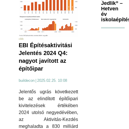
Jedlik” –
Hetven
év
iskolaépíté
cikk
EBI Építésaktivitási
Jelentés 2024 Q4:
nagyot javított az
építőipar
buildecon
|
2025.02.25. 10:08
Jelentős ugrás következett
be az elindított építőipari
kivitelezések értékében
2024 utolsó negyedévében,
az Aktivitás-Kezdés
meghaladta a 830 milliárd