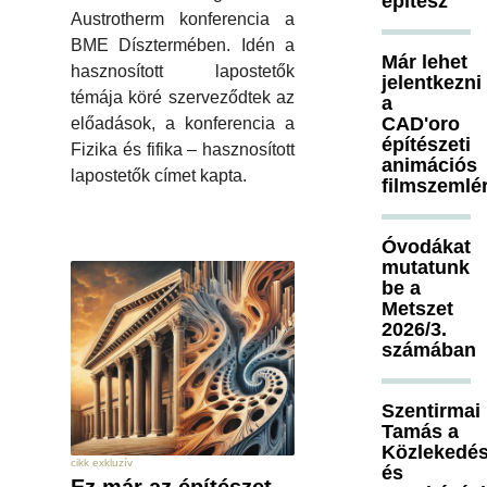
építész
Austrotherm konferencia a
BME Dísztermében. Idén a
Már lehet
hasznosított lapostetők
jelentkezni
témája köré szerveződtek az
a
CAD'oro
előadások, a konferencia a
építészeti
Fizika és fifika – hasznosított
animációs
lapostetők címet kapta.
filmszemlé
Óvodákat
mutatunk
be a
Metszet
2026/3.
számában
Szentirmai
Tamás a
Közlekedés
cikk exkluzív
és
Ez már az építészet