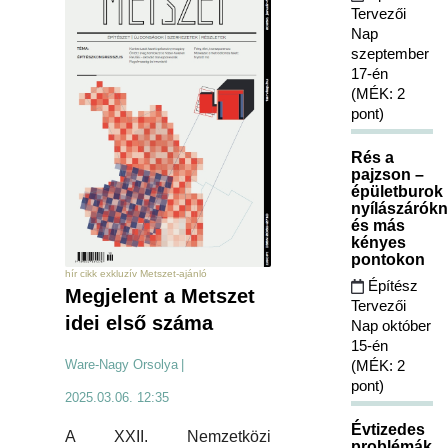
Tervezői
Nap
szeptember
17-én
(MÉK: 2
pont)
Rés a
pajzson –
épületburok
nyílászárókn
és más
kényes
pontokon
hír cikk exkluzív Metszet-ajánló
Építész
Megjelent a Metszet
Tervezői
idei első száma
Nap október
15-én
Ware-Nagy Orsolya
|
(MÉK: 2
pont)
2025.03.06. 12:35
Évtizedes
A XXII. Nemzetközi
problémák