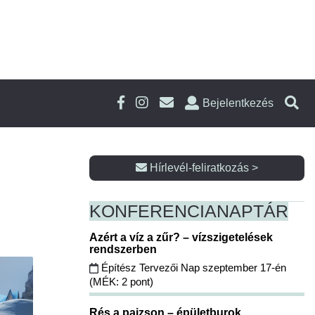
Bejelentkezés
Hírlevél-feliratkozás >
KONFERENCIA
NAPTÁR
Azért a víz a zűr? – vízszigetelések
rendszerben
Építész Tervezői Nap szeptember 17-én
(MÉK: 2 pont)
Rés a pajzson – épületburok