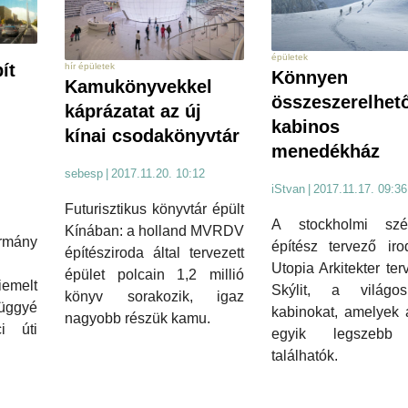
épületek
ít
hír épületek
Könnyen
Kamukönyvekkel
összeszerelhet
káprázatat az új
kabinos
kínai csodakönyvtár
menedékház
sebesp
|
2017.11.20. 10:12
iStvan
|
2017.11.17. 09:36
Futurisztikus könyvtár épült
A stockholmi szé
Kínában: a holland MVRDV
ny
építész tervező iro
építésziroda által tervezett
Utopia Arkitekter ter
épület polcain 1,2 millió
melt
Skýlit, a világ
könyv sorakozik, igaz
ggyé
kabinokat, amelyek 
nagyobb részük kamu.
i úti
egyik legszebb 
találhatók.