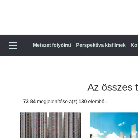
Metszet folyóirat
Perspektíva kisfilmek
Ko
Az összes ta
73-84
megjelenítése a(z)
130
elemből.