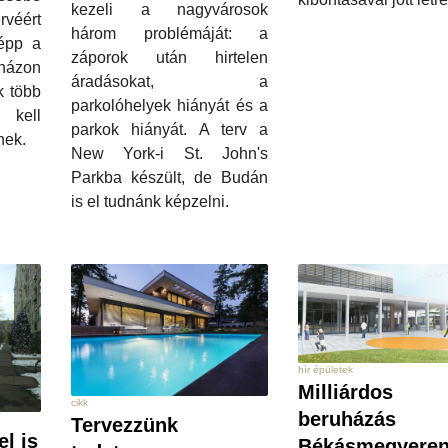
kezeli a nagyvárosok
véért
három problémáját: a
 épp a
záporok után hirtelen
házon
áradásokat, a
k több
parkolóhelyek hiányát és a
 kell
parkok hiányát. A terv a
nek.
New York-i St. John's
Parkba készült, de Budán
is el tudnánk képzelni.
hír épületek
Milliárdos
cikk
beruházás
Tervezzünk
l is
Békásmegyere