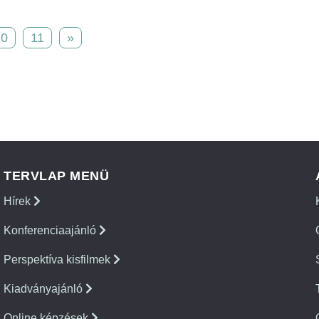
10
11
»
TERVLAP MENÜ
Hírek
Konferenciaajánló
Perspektíva kisfilmek
Kiadványajánló
Online képzések