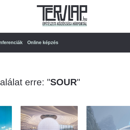
nferenciák
Online képzés
lálat erre: "
SOUR
"