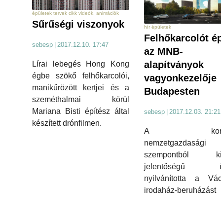
épületek tervek cikk videók, animációk
Sűrűségi viszonyok
hír épületek
Felhőkarcolót ép
sebesp
|
2017.12.10. 17:47
az MNB-
alapítványok
Lírai lebegés Hong Kong
égbe szökő felhőkarcolói,
vagyonkezelője
manikűrözött kertjei és a
Budapesten
szeméthalmai körül
Mariana Bisti építész által
sebesp
|
2017.12.03. 21:21
készített drónfilmen.
A kormá
nemzetgazdasági
szempontból kie
jelentőségű ü
nyilvánította a Vác
irodaház-beruházást