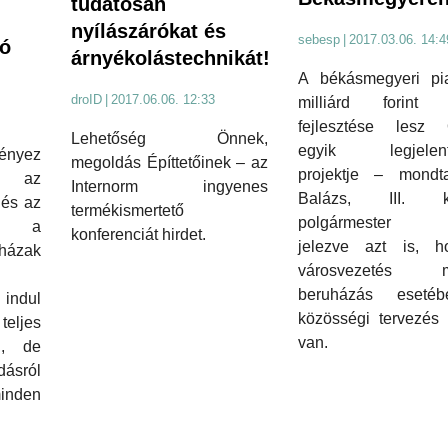
tudatosan
nyílászárókat és
sebesp
|
2017.03.06. 14:4
tó
árnyékolástechnikát!
A békásmegyeri pi
droID
|
2017.06.06. 12:33
milliárd forint 
fejlesztése lesz
Lehetőség Önnek,
egyik legjelent
ényez
megoldás Építtetőinek – az
projektje – mond
 az
Internorm ingyenes
Balázs, III. ke
 és az
termékismertető
polgármester hé
mal a
konferenciát hirdet.
jelezve azt is, 
házak
városvezetés m
beruházás eseté
indul
közösségi tervezés 
eljes
van.
l, de
ásról
minden