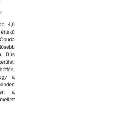
9
ac 4,8
értékű
 Óbuda
ősebb
ta Bús
rületi
tfőn,
hogy a
inden
ben a
mellett