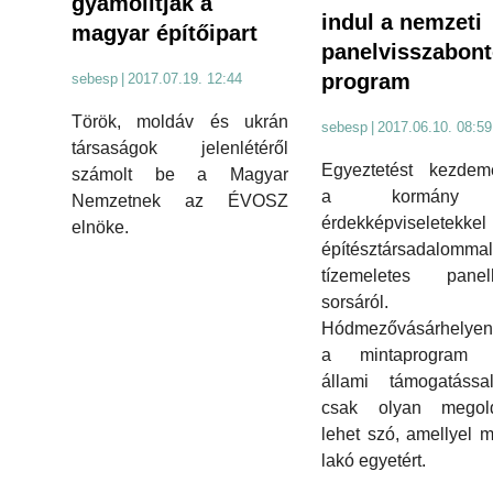
gyámolítják a
indul a nemzeti
magyar építőipart
panelvisszabon
program
sebesp
|
2017.07.19. 12:44
Török, moldáv és ukrán
sebesp
|
2017.06.10. 08:59
társaságok jelenlétéről
Egyeztetést kezdem
számolt be a Magyar
a kormány
Nemzetnek az ÉVOSZ
érdekképviseletekkel
elnöke.
építésztársadalom
tízemeletes panel
sorsáról.
Hódmezővásárhelyen 
a mintaprogram t
állami támogatássa
csak olyan megold
lehet szó, amellyel 
lakó egyetért.