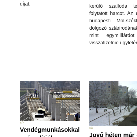
díjat.
kerülő szálloda ter
folytatott harcot. Az
budapesti Mol-szék
dolgozó sztárirodána
mint egymilliárdot
visszafizetnie ügyfelé
hír
hír
Vendégmunkásokkal
Jövő héten már e