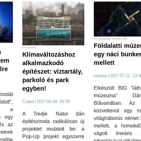
hír épületek tervek cikk
Földalatti múz
hír tervek
n
egy náci bunke
Klímaváltozáshoz
sem
mellett
alkalmazkodó
lre
építészet: víztartály,
sebesp
|
2017.07.21. 13:4
parkoló és park
egyben!
Elkészült BIG "láth
irodát
múzeuma" Dáni
ott",
Csépé
|
2017.09.29. 09:30
Blåvandban. Az 
tt a
közvetlenül egy m
A Tredje Natur dán
n egy
világháborús német 
építésziroda radikálisan új
és az
mellett, a homokd
projektet mutatott be: a
etnek
vágott lineáris á
Pop-Up projekt egyszerre
esébe
kibontásával jött létre