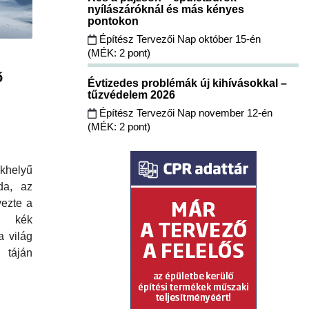
nyílászáróknál és más kényes
pontokon
Építész Tervezői Nap október 15-én
(MÉK: 2 pont)
ő
Évtizedes problémák új kihívásokkal –
tűzvédelem 2026
Építész Tervezői Nap november 12-én
(MÉK: 2 pont)
khelyű
da, az
vezte a
os kék
a világ
táján