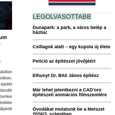
LEGOLVASOTTABB
Dunapark: a park, a város belép a
házba!
eum
r
Csillagok alatt – egy kupola új élete
Petíció az építészet jövőjéért
0
atatlan
Elhunyt Dr. Bitó János építész
ában,
épület
Már lehet jelentkezni a CAD'oro
ásodik
építészeti animációs filmszemlére
bunker
űnékbe
Óvodákat mutatunk be a Metszet
tjárók
2026/3. számában
.