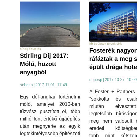
hír épületek tervek cikk
hír díj épületek
Fosterék nagyo
Stirling Díj 2017:
ráfáztak a meg 
Móló, hozott
épült drága hote
anyagból
sebesp
|
2017.10.27. 10:09
sebesp
|
2017.11.01. 17:49
A Foster + Partners 
Egy dél-angliai történelmi
"sokkolta és csalód
móló, amelyet 2010-ben
miután elveszte
tűzvész pusztított el, több
legfelsőbb bíróságo
millió font értékű újjáépítés
meg nem valósult 
után megnyerte az egyik
eredeti költségker
legtekintélyesebb építészeti
több mint kétszer