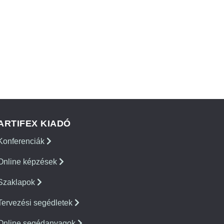
ARTIFEX KIADÓ
Konferenciák
Online képzések
Szaklapok
Tervezési segédletek
Online segédanyagok