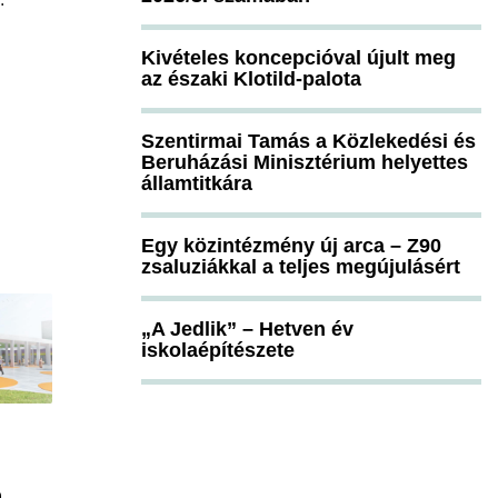
Kivételes koncepcióval újult meg
az északi Klotild-palota
Szentirmai Tamás a Közlekedési és
Beruházási Minisztérium helyettes
államtitkára
Egy közintézmény új arca – Z90
zsaluziákkal a teljes megújulásért
„A Jedlik” – Hetven év
iskolaépítészete
n