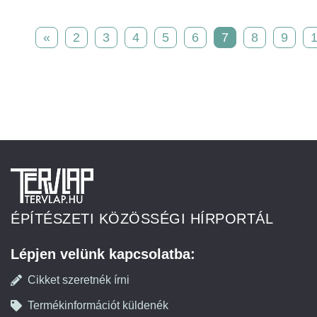
«
2
3
4
5
6
7
8
9
ÉPÍTÉSZETI KÖZÖSSÉGI HÍRPORTÁL
Lépjen velünk kapcsolatba:
Cikket szeretnék írni
Termékinformációt küldenék