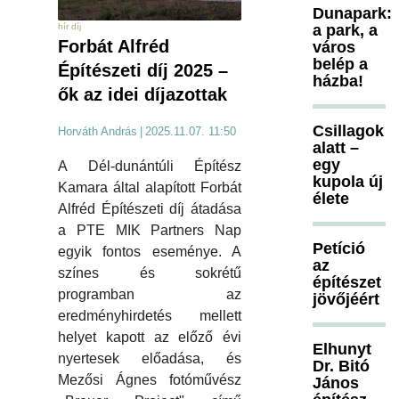
Dunapark:
a park, a
hír díj
Forbát Alfréd
város
belép a
Építészeti díj 2025 –
házba!
ők az idei díjazottak
Csillagok
Horváth András
|
2025.11.07. 11:50
alatt –
egy
A Dél-dunántúli Építész
kupola új
Kamara által alapított Forbát
élete
Alfréd Építészeti díj átadása
a PTE MIK Partners Nap
Petíció
egyik fontos eseménye. A
az
színes és sokrétű
építészet
programban az
jövőjéért
eredményhirdetés mellett
helyet kapott az előző évi
Elhunyt
nyertesek előadása, és
Dr. Bitó
Mezősi Ágnes fotóművész
János