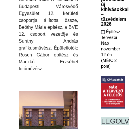
új
Budapesti Városvédő
kihívásokkal
Egyesület 12. kerületi
–
tűzvédelem
csoportja állította össze,
2026
Beöthy Mária építész, a BVE
Építész
12. csoport vezetője és
Tervezői
Surányi András
Nap
grafikusművész. Épületfotók:
november
12-én
Rosch Gábor építész és
(MÉK: 2
Maczkó Erzsébet
pont)
fotóművész
LEGOL