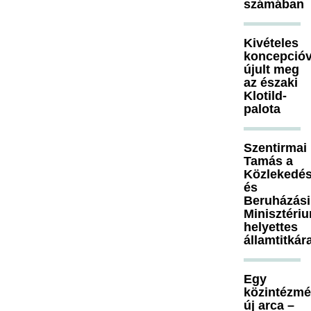
számában
Kivételes
koncepcióv
újult meg
az északi
Klotild-
palota
Szentirmai
Tamás a
Közlekedés
és
Beruházási
Minisztéri
helyettes
államtitkár
Egy
közintézm
új arca –