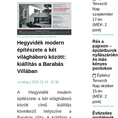
Tervezői
Nap
szeptember
17-én
(MÉK: 2
pont)
hír rendezvény kiállítás épületek
Rés a
Hegyvidék modern
pajzson –
építészete a két
épületburok
nyílászárókn
világháború között:
és más
kiállítás a Barabás
kényes
pontokon
Villában
Építész
Tervezői
színkép
|
2025.11.14. 10:36
Nap október
15-én
A Hegyvidék modern
(MÉK: 2
építészete a két világháború
pont)
között című kiállítás
következő helyszíne a
Évtizedes
Barabás Villa. A kiállítást a
problémák