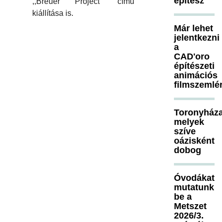
építész
,,Breuer Project" című
kiállítása is.
Már lehet
jelentkezni
a
CAD'oro
építészeti
animációs
filmszemlé
Toronyháza
melyek
szíve
oázisként
dobog
Óvodákat
mutatunk
be a
Metszet
2026/3.