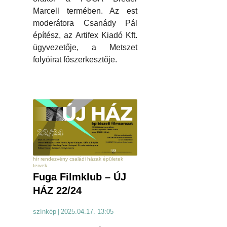
Marcell termében. Az est
moderátora Csanády Pál
építész, az Artifex Kiadó Kft.
ügyvezetője, a Metszet
folyóirat főszerkesztője.
hír rendezvény családi házak épületek
tervek
Fuga Filmklub – ÚJ
HÁZ 22/24
színkép
|
2025.04.17. 13:05