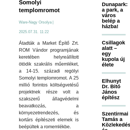
Somolyi
Dunapark:
templomromot
a park, a
város
belép a
Ware-Nagy Orsolya
|
házba!
2025.07.31. 11:22
Csillagok
Átadták a Market Építő Zrt.
alatt –
ROM Vándor programjának
egy
keretében helyreállított
kupola új
ötödik szakrális műemléket,
élete
a 14-15. századi regölyi
Somolyi templomromot. A 25
Elhunyt
millió forintos költségvetésű
Dr. Bitó
János
projektnek része volt a
építész
szakszerű állagvédelmi
beavatkozás, a
környezetrendezés, és
Szentirmai
Tamás a
kortárs építészeti elemek is
Közlekedés
beépültek a romemlékbe.