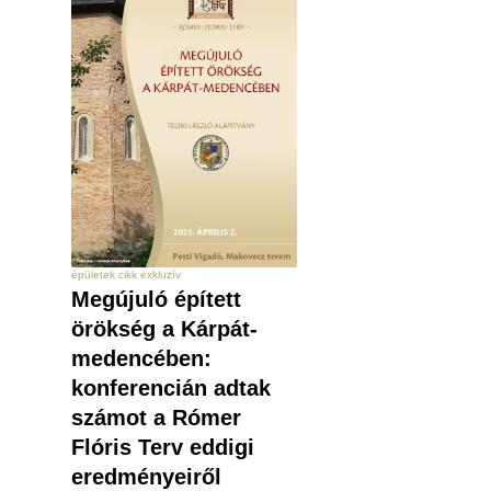
épületek cikk exkluzív
Megújuló épített
örökség a Kárpát-
medencében:
konferencián adtak
számot a Rómer
Flóris Terv eddigi
eredményeiről