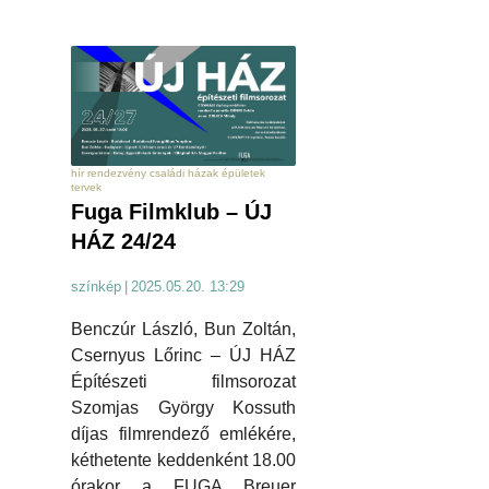
hír rendezvény családi házak épületek
tervek
Fuga Filmklub – ÚJ
HÁZ 24/24
színkép
|
2025.05.20. 13:29
Benczúr László, Bun Zoltán,
Csernyus Lőrinc – ÚJ HÁZ
Építészeti filmsorozat
Szomjas György Kossuth
díjas filmrendező emlékére,
kéthetente keddenként 18.00
órakor a FUGA Breuer