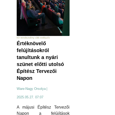
hír rendezvény cikk exkluzív
Értéknövelő
felújításokról
tanultunk a nyári
szünet előtti utolsó
Építész Tervezői
Napon
Ware-Nagy Orsolya
|
2025.05.27. 07:07
A májusi Építész Tervezői
Napon a felújítások