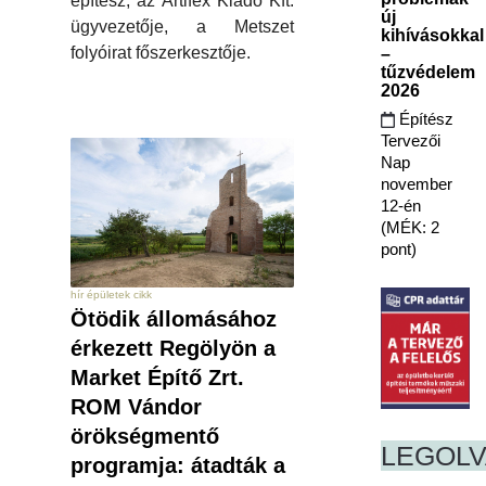
építész, az Artifex Kiadó Kft.
új
ügyvezetője, a Metszet
kihívásokkal
folyóirat főszerkesztője.
–
tűzvédelem
2026
Építész
Tervezői
Nap
november
12-én
(MÉK: 2
pont)
hír épületek cikk
Ötödik állomásához
érkezett Regölyön a
Market Építő Zrt.
ROM Vándor
örökségmentő
LEGOL
programja: átadták a