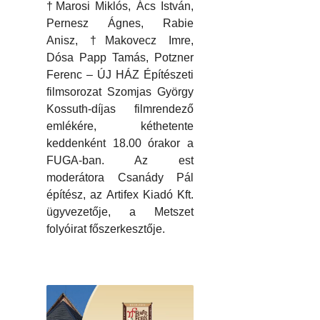
†Marosi Miklós, Ács István,
Pernesz Ágnes, Rabie
Anisz, †Makovecz Imre,
Dósa Papp Tamás, Potzner
Ferenc – ÚJ HÁZ Építészeti
filmsorozat Szomjas György
Kossuth-díjas filmrendező
emlékére, kéthetente
keddenként 18.00 órakor a
FUGA-ban. Az est
moderátora Csanády Pál
építész, az Artifex Kiadó Kft.
ügyvezetője, a Metszet
folyóirat főszerkesztője.