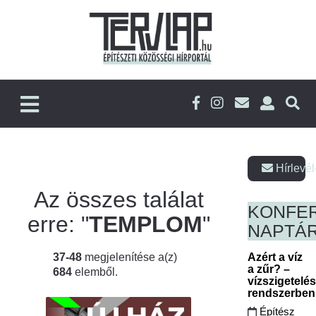
Hírlevél
Az összes találat
KONFE
erre: "
TEMPLOM
"
NAPTÁ
37-48
megjelenítése a(z)
Azért a víz
a zűr? –
684
elemből.
vízszigetelé
rendszerbe
Építész