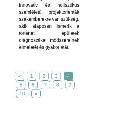
innovatív és holisztikus
szemléletű, projektorientált
szakemberekre van szükség,
akik alaposan ismerik a
történeti épületek
diagnosztikai módszereinek
elméletét és gyakorlatát.
«
1
2
3
4
5
6
7
8
9
10
»