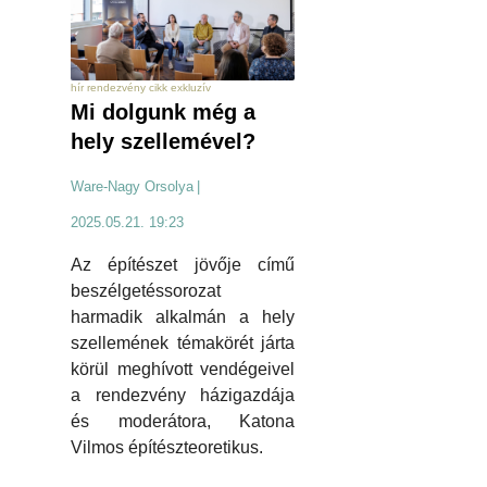
hír rendezvény cikk exkluzív
Mi dolgunk még a
hely szellemével?
Ware-Nagy Orsolya
|
2025.05.21. 19:23
Az építészet jövője című
beszélgetéssorozat
harmadik alkalmán a hely
szellemének témakörét járta
körül meghívott vendégeivel
a rendezvény házigazdája
és moderátora, Katona
Vilmos építészteoretikus.