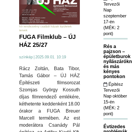
Tervezői
Nap
szeptember
17-én
hír rendezvény családi házak épületek
(MÉK: 2
tervek
pont)
FUGA Filmklub – ÚJ
HÁZ 25/27
Rés a
pajzson –
épületburok
színkép
|
2025.09.01. 10:19
nyílászárókn
és más
Rácz Zoltán, Bata Tibor,
kényes
Tamás Gábor – ÚJ HÁZ
pontokon
Építészeti filmsorozat
Építész
Szomjas György Kossuth
Tervezői
Nap október
díjas filmrendező emlékére,
15-én
kéthetente keddenként 18.00
(MÉK: 2
órakor a FUGA Breuer
pont)
Marcell termében. Az est
moderátora Csanády Pál
Évtizedes
problémák