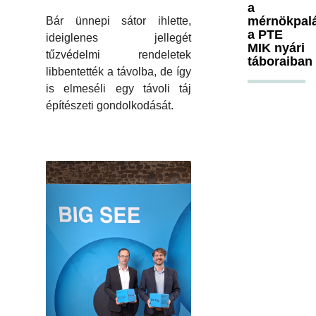
a
mérnökpal
Bár ünnepi sátor ihlette,
a PTE
ideiglenes jellegét
MIK nyári
tűzvédelmi rendeletek
táboraiban
libbentették a távolba, de így
is elmeséli egy távoli táj
építészeti gondolkodását.