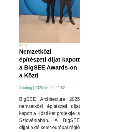
hír díj
Nemzetközi
építészeti díjat kapott
a BigSEE Awards-on
a Közti
Sterling
|
2025.05.28. 11:52
BigSEE Architecture 2025
nemzetközi építészeti díjat
kapott a Közti két projektje is
Szlovéniában. A BigSEE
díjjal a délkelet-európai régió