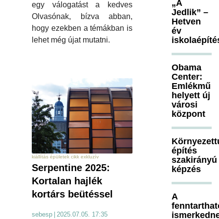
„A
egy válogatást a kedves
Jedlik” –
Olvasónak, bízva abban,
Hetven
hogy ezekben a témákban is
év
iskolaépíté
lehet még újat mutatni.
Obama
Center:
Emlékmű
helyett új
városi
központ
Környezett
építés
kiállítás épületek cikk exkluzív
szakirányú
Serpentine 2025:
képzés
Kortalan hajlék
kortárs beütéssel
A
fenntartha
ismerkedn
sebesp
|
2025.07.05. 17:35