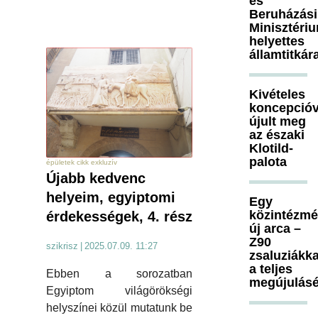
és
Beruházási
Minisztéri
helyettes
államtitkár
Kivételes
koncepcióv
újult meg
az északi
Klotild-
palota
épületek cikk exkluzív
Újabb kedvenc
helyeim, egyiptomi
Egy
közintézm
érdekességek, 4. rész
új arca –
Z90
szikrisz
|
2025.07.09. 11:27
zsaluziákka
a teljes
Ebben a sorozatban
megújulásé
Egyiptom világörökségi
helyszínei közül mutatunk be