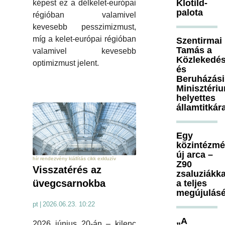
Klotild-
képest ez a délkelet-európai
palota
régióban valamivel
kevesebb pesszimizmust,
míg a kelet-európai régióban
Szentirmai
Tamás a
valamivel kevesebb
Közlekedés
optimizmust jelent.
és
Beruházási
Minisztéri
helyettes
államtitkár
Egy
közintézm
új arca –
hír rendezvény kiállítás cikk exkluzív
Z90
Visszatérés az
zsaluziákka
üvegcsarnokba
a teljes
megújulásé
pt
|
2026.06.23. 10:22
„A
2026 június 20-án – kilenc