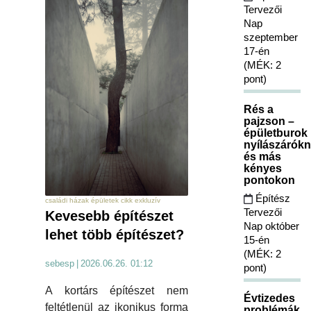
Tervezői
Nap
szeptember
17-én
(MÉK: 2
pont)
Rés a
pajzson –
épületburok
nyílászárókn
és más
kényes
pontokon
Építész
családi házak épületek cikk exkluzív
Tervezői
Kevesebb építészet
Nap október
lehet több építészet?
15-én
(MÉK: 2
sebesp
|
2026.06.26. 01:12
pont)
A kortárs építészet nem
Évtizedes
feltétlenül az ikonikus forma
problémák