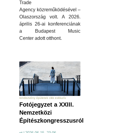
Trade
Agency közreműködésével –
Olaszország volt. A 2026.
április 26-ai konferenciának
a Budapest Music
Center adott otthont.
rendezvény épületek cikk exkluzív
Fotójegyzet a XXIII.
Nemzetközi
Építészkongresszusról
pt
|
2026.06.15. 23:06