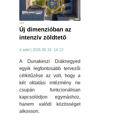
cikk
Új dimenzióban az
intenzív zöldtető
d.adel
|
2026.06.19. 14:13
A Dunakeszi Diáknegyed
egyik legfontosabb tervezői
célkitűzése az volt, hogy a
két oktatási intézmény ne
csupán funkcionálisan
kapcsolódjon egymáshoz,
hanem valódi közösséget
alkosson.