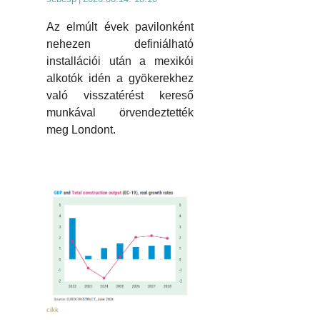
Az elmúlt évek pavilonként
nehezen definiálható
installációi után a mexikói
alkotók idén a gyökerekhez
való visszatérést kereső
munkával örvendeztették
meg Londont.
cikk