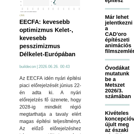
építész
cikk
Már lehet
EECFA: kevesebb
jelentkezni
a
optimizmus Kelet-,
CAD'oro
kevesebb
építészeti
animációs
pesszimizmus
filmszemlé
Délkelet-Európában
buildecon
|
2026.06.26. 00:43
Óvodákat
mutatunk
Az EECFA idén nyári építési
be a
Metszet
piaci előrejelzését június 22-
2026/3.
én adta ki. A nyári
számában
előrejelzés fő üzenete, hogy
2028-ig mindkét régió
Kivételes
megtarthatja a tavaly elért
koncepcióv
magas építési teljesítményt.
újult meg
Az előző előrejelzéshez
az északi