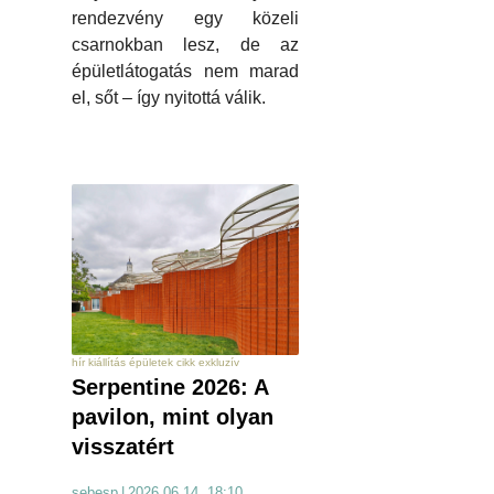
rendezvény egy közeli
csarnokban lesz, de az
épületlátogatás nem marad
el, sőt – így nyitottá válik.
hír kiállítás épületek cikk exkluzív
Serpentine 2026: A
pavilon, mint olyan
visszatért
sebesp
|
2026.06.14. 18:10