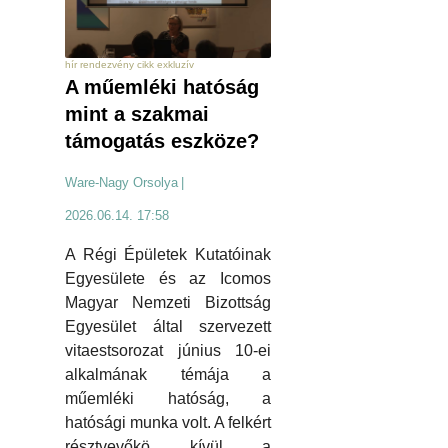
hír rendezvény cikk exkluzív
A műemléki hatóság
mint a szakmai
támogatás eszköze?
Ware-Nagy Orsolya
|
2026.06.14. 17:58
A Régi Épületek Kutatóinak
Egyesülete és az Icomos
Magyar Nemzeti Bizottság
Egyesület által szervezett
vitaestsorozat június 10-ei
alkalmának témája a
műemléki hatóság, a
hatósági munka volt. A felkért
résztvevőkö kívül a