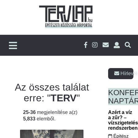
Hírlevél
Az összes találat
KONFE
erre: "
TERV
"
NAPTÁ
25-36
megjelenítése a(z)
Azért a víz
a zűr? –
5,833
elemből.
vízszigetelé
rendszerbe
Építész