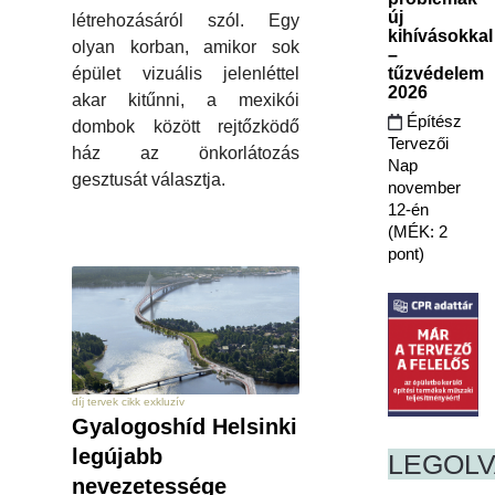
új
létrehozásáról szól. Egy
kihívásokkal
olyan korban, amikor sok
–
épület vizuális jelenléttel
tűzvédelem
2026
akar kitűnni, a mexikói
Építész
dombok között rejtőzködő
Tervezői
ház az önkorlátozás
Nap
gesztusát választja.
november
12-én
(MÉK: 2
pont)
díj tervek cikk exkluzív
Gyalogoshíd Helsinki
legújabb
LEGOL
nevezetessége