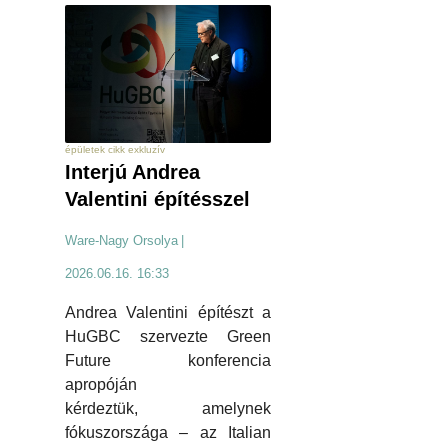
épületek cikk exkluzív
Interjú Andrea
Valentini építésszel
Ware-Nagy Orsolya
|
2026.06.16. 16:33
Andrea Valentini építészt a
HuGBC szervezte Green
Future konferencia
apropóján
kérdeztük, amelynek
fókuszországa – az Italian