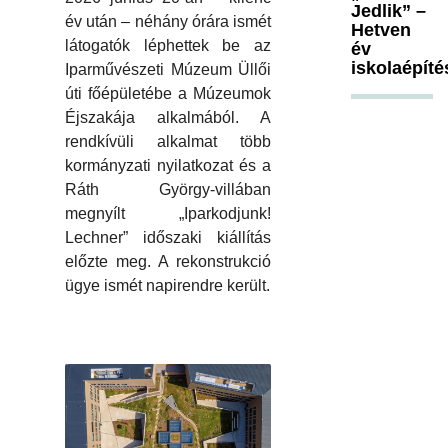
Jedlik” –
év után – néhány órára ismét
Hetven
látogatók léphettek be az
év
iskolaépíté
Iparművészeti Múzeum Üllői
úti főépületébe a Múzeumok
Éjszakája alkalmából. A
rendkívüli alkalmat több
kormányzati nyilatkozat és a
Ráth György-villában
megnyílt „Iparkodjunk!
Lechner” időszaki kiállítás
előzte meg. A rekonstrukció
ügye ismét napirendre került.