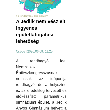
hír rendezvény cikk exkluzív
A Jedlik nem vész el!
Ingyenes
épületlátogatási
lehetőség
Csépé
|
2026.06.09. 11:25
A rendhagyó idei
Nemzetközi
Építészkongresszusnak
nemcsak az időpontja
rendhagyó, de a helyszíne
is: az eredetileg tervezett és
előkészített, parametrikus
gimnáziumi épület, a Jedlik
Ányos Gimnázium helyett a