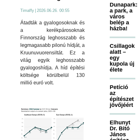
Dunapark:
a park, a
Timaffy
|
2026.06.26. 00:55
város
belép a
Átadták a gyalogosoknak és
házba!
a kerékpárosoknak
Finnország leghosszabb és
legmagasabb pilonú hídját, a
Csillagok
alatt –
Kruunuvuorensiltát. Ez a
egy
világ egyik leghosszabb
kupola új
gyalogoshídja. A híd építési
élete
költsége körülbelül 130
millió euró volt.
Petíció
az
építészet
jövőjéért
Elhunyt
Dr. Bitó
János