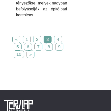
tényezőkre, melyek nagyban
befolyásolják az építőipari
keresletet.
«
1
2
3
4
5
6
7
8
9
10
»