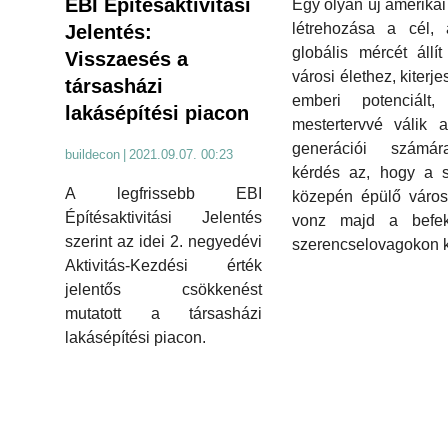
EBI Építésaktivitási
Egy olyan új amerikai
létrehozása a cél, 
Jelentés:
globális mércét állít
Visszaesés a
városi élethez, kiterje
társasházi
emberi potenciált,
lakásépítési piacon
mestertervvé válik 
generációi számá
buildecon
|
2021.09.07. 00:23
kérdés az, hogy a 
A legfrissebb EBI
közepén épülő város
Építésaktivitási Jelentés
vonz majd a befekt
szerint az idei 2. negyedévi
szerencselovagokon k
Aktivitás-Kezdési érték
jelentős csökkenést
mutatott a társasházi
lakásépítési piacon.