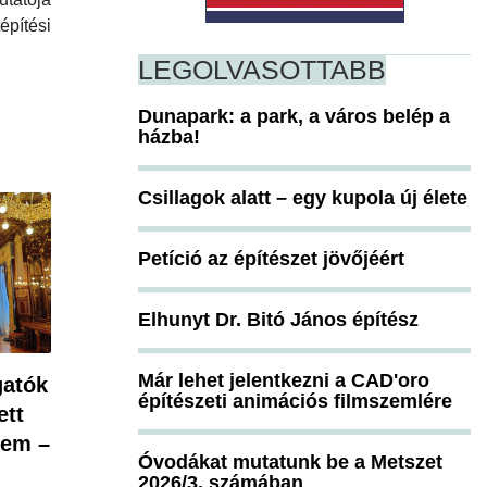
pítési
LEGOLVASOTTABB
Dunapark: a park, a város belép a
házba!
Csillagok alatt – egy kupola új élete
Petíció az építészet jövőjéért
Elhunyt Dr. Bitó János építész
Már lehet jelentkezni a CAD'oro
gatók
építészeti animációs filmszemlére
ett
rem –
Óvodákat mutatunk be a Metszet
2026/3. számában