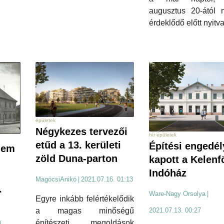
augusztus 20-ától 
érdeklődő előtt nyitva 
épületek
Négykezes tervezői
hír épületek
etűd a 13. kerületi
Építési engedél
lem
zöld Duna-parton
kapott a Kelenf
Indóház
MagócsiAnikó
|
2021.07.16. 01:13
.
Ware-Nagy Orsolya
|
Egyre inkább felértékelődik
2021.07.13. 00:27
a magas minőségű
építészeti megoldások
0