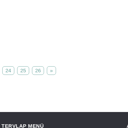
24
25
26
»
TERVLAP MENÜ