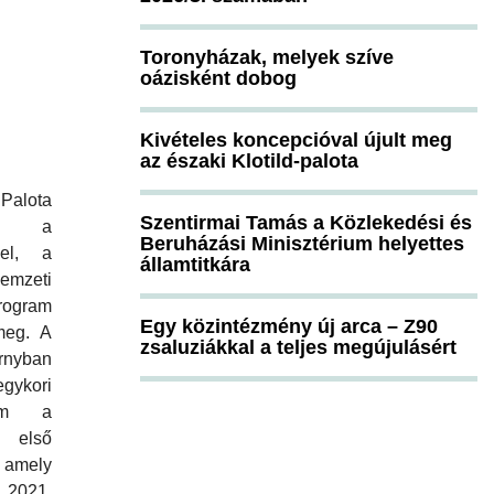
Toronyházak, melyek szíve
oázisként dobog
Kivételes koncepcióval újult meg
az északi Klotild-palota
alota
Szentirmai Tamás a Közlekedési és
ért a
Beruházási Minisztérium helyettes
lel, a
államtitkára
zeti
ogram
Egy közintézmény új arca – Z90
meg. A
zsaluziákkal a teljes megújulásért
rnyban
egykori
rem a
 első
 amely
2021.