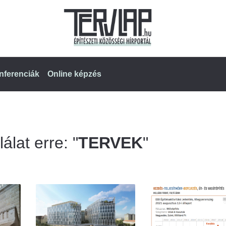
nferenciák
Online képzés
álat erre: "
TERVEK
"