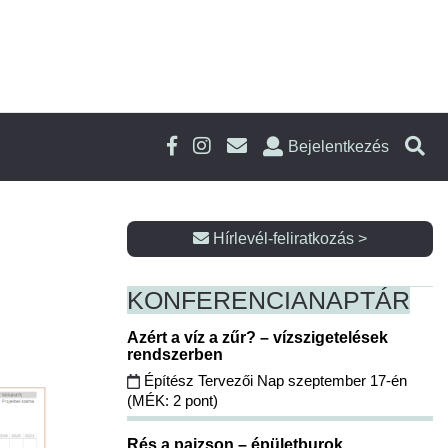
Bejelentkezés
Hírlevél-feliratkozás >
KONFERENCIA
NAPTÁR
Azért a víz a zűr? – vízszigetelések
rendszerben
Építész Tervezői Nap szeptember 17-én
(MÉK: 2 pont)
Rés a pajzson – épületburok