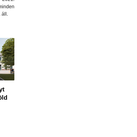
minden
áll.
yt
öld