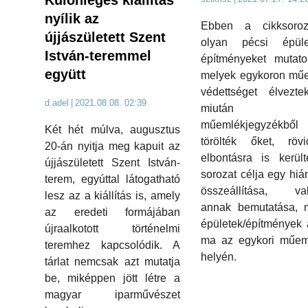
Különleges kiállítás
nyílik az
Ebben a cikksoroz
újjászületett Szent
olyan pécsi épület
István-teremmel
építményeket mutato
együtt
melyek egykoron műe
védettséget élvezte
d.adel
|
2021.08.08. 02:39
miután
műemlékjegyzékből
Két hét múlva, augusztus
törölték őket, rövi
20-án nyitja meg kapuit az
elbontásra is kerül
újjászületett Szent István-
sorozat célja egy hián
terem, egyúttal látogatható
összeállítása, val
lesz az a kiállítás is, amely
annak bemutatása, m
az eredeti formájában
épületek/építmények 
újraalkotott történelmi
ma az egykori műem
teremhez kapcsolódik. A
helyén.
tárlat nemcsak azt mutatja
be, miképpen jött létre a
magyar iparművészet