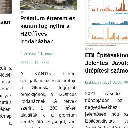
hír
Prémium étterem és
vári
kantin fog nyílni a
H2Offices
irodaházban
hír cikk
*_deleted_*_Breezy
|
EBI Építésaktivi
Jelentés: Javul
2021.09.11. 00:32
zült a
útépítési szám
A KANTIN éttermi
töckl-
szolgáltató az első bérlője
udvar
buildecon
|
2021.09.08. 09
a Skanska legújabb
ének
2021 második 
projektjének, a H2Offices
elyek
hónapjában az 
irodaháznak. A tervek
rális
negyedévekhez k
2
szerint 1 200 m
-en
tében,
jelentősen nőtt 
alakítják ki a prémium
árnap
Építésaktivitási Je
vendéglátó egységet, ami
g a
Aktivitás-Kezdési m