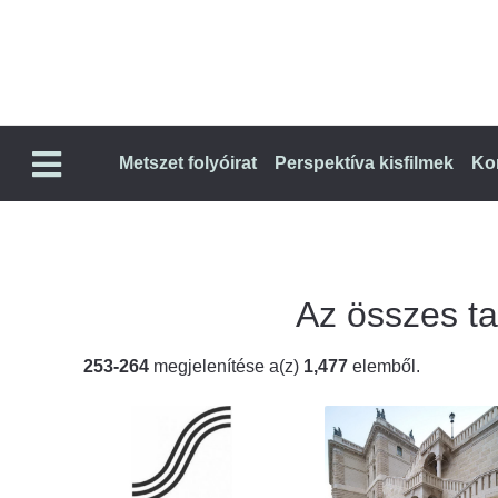
Metszet folyóirat
Perspektíva kisfilmek
Ko
Az összes tal
253-264
megjelenítése a(z)
1,477
elemből.