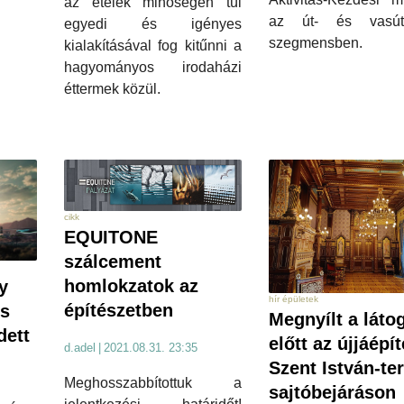
az ételek minőségén túl
az út- és vasúté
egyedi és igényes
szegmensben.
kialakításával fog kitűnni a
hagyományos irodaházi
éttermek közül.
cikk
EQUITONE
szálcement
homlokzatok az
y
hír épületek
építészetben
os
Megnyílt a láto
dett
előtt az újjáépít
d.adel
|
2021.08.31. 23:35
Szent István-te
Meghosszabbítottuk a
sajtóbejáráson