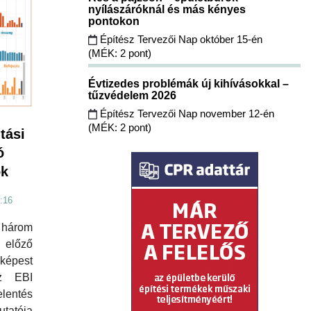
nyílászáróknál és más kényes
pontokon
Építész Tervezői Nap október 15-én
(MÉK: 2 pont)
Évtizedes problémák új kihívásokkal –
tűzvédelem 2026
Építész Tervezői Nap november 12-én
(MÉK: 2 pont)
tási
ó
ok
:16
három
előző
épest
az EBI
lentés
utatója