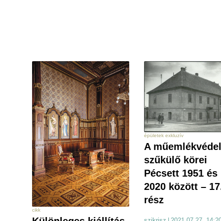
épületek exkluzív
A műemlékvéde
szűkülő körei
Pécsett 1951 és
2020 között – 17
rész
cikk
szikrisz
|
2021.07.27. 14:2