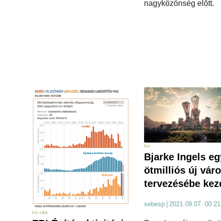
nagyközönség előtt.
hír
Bjarke Ingels eg
ötmilliós új vár
tervezésébe kez
sebesp
|
2021.09.07. 00:21
hír cikk