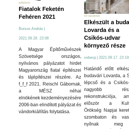
pályázat
Fiatalok Feketén
Fehéren 2021
hír épületek
Elkészült a buda
Borsos András
|
Lovarda és a
Csikós-udvar
2021.09.28. 23:08
környező része
A Magyar Építőművészek
Szövetsége országos,
sebesp
|
2021.09.17. 23:19
nyilvános pályázatot hirdet
Határidő előtt elkés
Magyarország fiatal építészei
budavári Lovarda, a S
és tájépítészei részére. Az
lépcső és a Csikós-
f_f_f 2021. Reischl Gábornak,
nagyobb rész
a MÉSZ néhai
rekonstrukciója, am
elnökének kezdeményezésére
először a Kultu
2006-ban elindított pályázat és
Örökség Napjai kere
vándorkiállítás folytatása.
szombaton és vas
nyílnak me