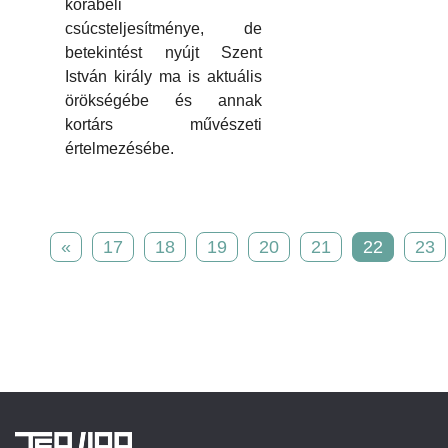
korabeli
csúcsteljesítménye, de
betekintést nyújt Szent
István király ma is aktuális
örökségébe és annak
kortárs művészeti
értelmezésébe.
«
17
18
19
20
21
22
23