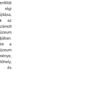
nföldi
 régi
ítása,
ák az
számolt
múzeum
jában.
tre a
úzeum
ménye,
tóhely,
r és