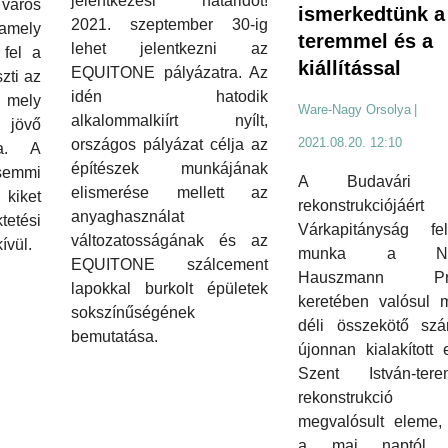
jelentkezési határidőt!
 város
ismerkedtünk a
2021. szeptember 30-ig
amely
teremmel és a
lehet jelentkezni az
 fel a
kiállítással
EQUITONE pályázatra. Az
szti az
idén hatodik
 mely
Ware-Nagy Orsolya
|
alkalommalkiírt nyílt,
a jövő
2021.08.20. 12:10
országos pályázat célja az
ra. A
építészek munkájának
semmi
A Budavári P
elismerése mellett az
 kiket
rekonstrukciójá
anyaghasználat
etési
Várkapitányság fe
változatosságának és az
ívül.
munka a Nem
EQUITONE szálcement
Hauszmann Pr
lapokkal burkolt épületek
keretében valósul 
sokszínűségének
déli összekötő szá
bemutatása.
újonnan kialakított 
Szent István-te
rekonstrukció
megvalósult eleme,
a mai naptól, 