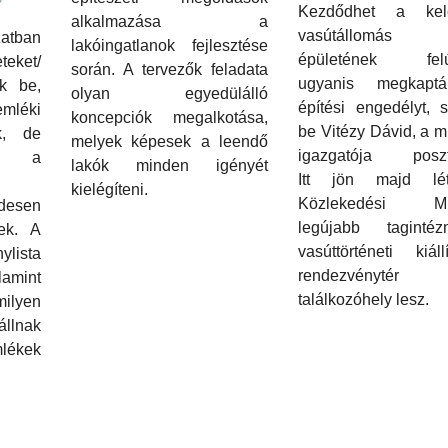
Kezdődhet a kele
alkalmazása a
vasútállomás
atban
lakóingatlanok fejlesztése
épületének felúj
eket/
során. A tervezők feladata
ugyanis megkapt
k be,
olyan egyedülálló
építési engedélyt, 
mléki
koncepciók megalkotása,
be Vitézy Dávid, a 
k, de
melyek képesek a leendő
igazgatója poszt
 a
lakók minden igényét
Itt jön majd lé
kielégíteni.
Közlekedési M
desen
legújabb tagintéz
tek. A
vasúttörténeti kiállí
ylista
rendezvényté
amint
találkozóhely lesz.
ilyen
állnak
lékek