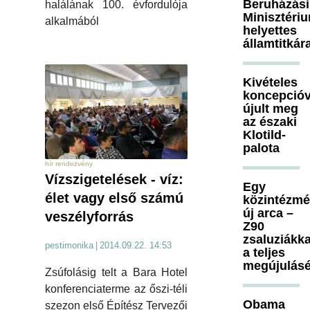
Beruházási
halálának 100. évfordulója
Minisztéri
alkalmából
helyettes
államtitkár
Kivételes
koncepcióv
újult meg
az északi
Klotild-
palota
hír rendezvény
Vízszigetelések - víz:
Egy
élet vagy első számú
közintézm
új arca –
veszélyforrás
Z90
zsaluziákka
pestimonika
|
2014.09.22. 14:53
a teljes
megújulásé
Zsúfolásig telt a Bara Hotel
konferenciaterme az őszi-téli
Obama
szezon első Építész Tervezői