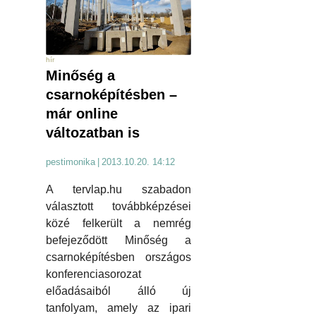
hír
Minőség a
csarnoképítésben –
már online
változatban is
pestimonika
|
2013.10.20. 14:12
A tervlap.hu szabadon
választott továbbképzései
közé felkerült a nemrég
befejeződött Minőség a
csarnoképítésben országos
konferenciasorozat
előadásaiból álló új
tanfolyam, amely az ipari