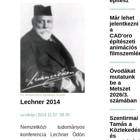
építész
Már lehet
jelentkezni
a
CAD'oro
építészeti
animációs
filmszemlé
Óvodákat
mutatunk
be a
Metszet
2026/3.
hír rendezvény épületek tervek
számában
Lechner 2014
színkép
|
2014.11.07. 08:35
Szentirmai
Tamás a
Nemzetközi tudományos
Közlekedés
konferencia Lechner Ödön
és