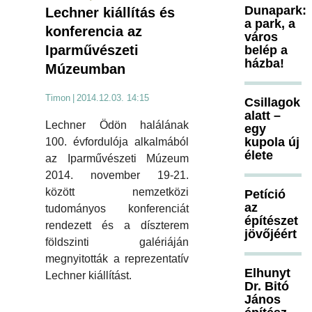
Dunapark:
Lechner kiállítás és
a park, a
konferencia az
város
Iparművészeti
belép a
házba!
Múzeumban
Timon
|
2014.12.03. 14:15
Csillagok
alatt –
Lechner Ödön halálának
egy
kupola új
100. évfordulója alkalmából
élete
az Iparművészeti Múzeum
2014. november 19-21.
között nemzetközi
Petíció
az
tudományos konferenciát
építészet
rendezett és a díszterem
jövőjéért
földszinti galériáján
megnyitották a reprezentatív
Elhunyt
Lechner kiállítást.
Dr. Bitó
János