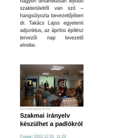
nagyon dinamikusan fejlődő
szakterületről van szó –
hangsúlyozta bevezetőjében
dr. Takács Lajos egyetemi
adjunktus, az áprilisi építész
tervezői nap levezető
elnöke.
hír rendezvény tervek
Szakmai irányelv
készülhet a padlókról
Csépé
|
2010.12.01. 11:20