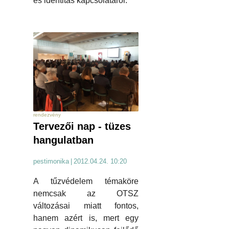
és identitás kapcsolatáról.
rendezvény
Tervezői nap - tüzes
hangulatban
pestimonika
|
2012.04.24. 10:20
A tűzvédelem témaköre
nemcsak az OTSZ
változásai miatt fontos,
hanem azért is, mert egy