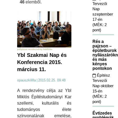
46
elemből.
Tervezői
Nap
szeptember
17-én
(MÉK: 2
pont)
Rés a
pajzson –
pályázat rendezvény kiállítás
épületburok
Ybl Szakmai Nap és
nyílászárókn
és más
Konferencia 2015.
kényes
pontokon
március 11.
Építész
opauszkililla
|
2015.02.25. 09:48
Tervezői
Nap október
A rendezvény célja az Ybl
15-én
(MÉK: 2
Miklós Építéstudományi Kar
pont)
szellemi, kulturális és
tudományos élete
Évtizedes
színvonalának emelése,
problémák