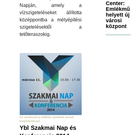
Center:
Napján, amely a
Emlékmű
vízszigeteléseket állította
helyett új
középpontba a mélyépítési
városi
központ
szigetelésektől a
tetőteraszokig.
hír rendezvény kiállítás épületek tervek
belsőépítészet
Ybl Szakmai Nap és