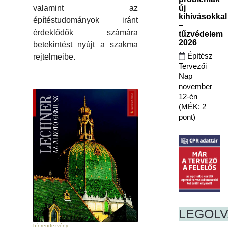
valamint az
új
kihívásokkal
építéstudományok iránt
–
érdeklődők számára
tűzvédelem
2026
betekintést nyújt a szakma
Építész
rejtelmeibe.
Tervezői
Nap
november
12-én
(MÉK: 2
pont)
LEGOL
hír rendezvény