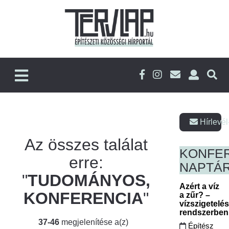
Hírlevél
Az összes találat
KONFE
erre:
NAPTÁ
"
TUDOMÁNYOS,
Azért a víz
KONFERENCIA
"
a zűr? –
vízszigetelé
rendszerbe
37-46
megjelenítése a(z)
Építész