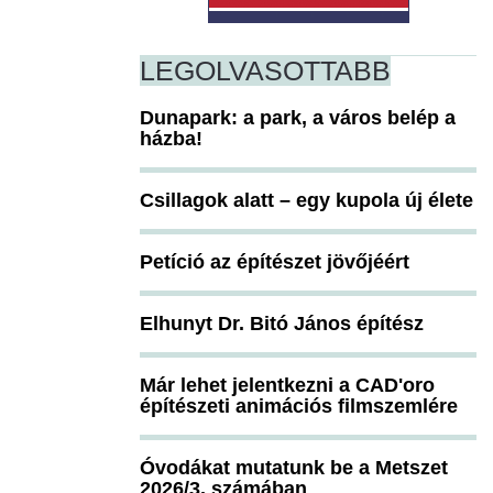
LEGOLVASOTTABB
Dunapark: a park, a város belép a
házba!
Csillagok alatt – egy kupola új élete
Petíció az építészet jövőjéért
Elhunyt Dr. Bitó János építész
Már lehet jelentkezni a CAD'oro
építészeti animációs filmszemlére
Óvodákat mutatunk be a Metszet
2026/3. számában