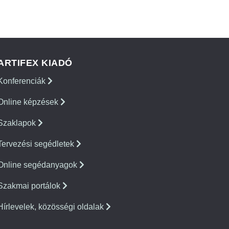
ARTIFEX KIADÓ
Konferenciák
Online képzések
Szaklapok
Tervezési segédletek
Online segédanyagok
Szakmai portálok
Hírlevelek, közösségi oldalak