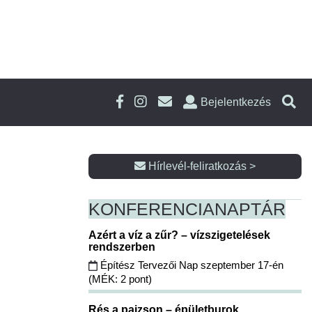
Bejelentkezés
Hírlevél-feliratkozás >
KONFERENCIA
NAPTÁR
Azért a víz a zűr? – vízszigetelések
rendszerben
Építész Tervezői Nap szeptember 17-én
(MÉK: 2 pont)
Rés a pajzson – épületburok