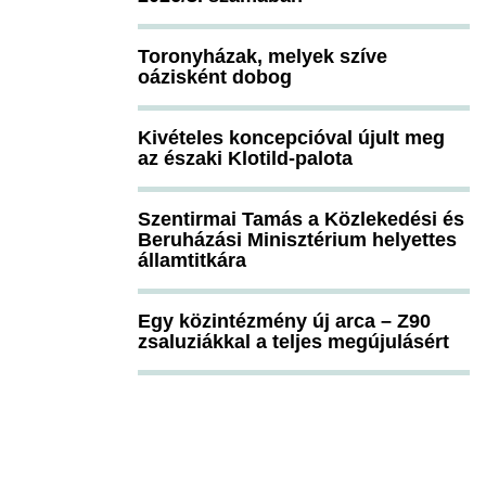
Toronyházak, melyek szíve
oázisként dobog
Kivételes koncepcióval újult meg
az északi Klotild-palota
Szentirmai Tamás a Közlekedési és
Beruházási Minisztérium helyettes
államtitkára
Egy közintézmény új arca – Z90
zsaluziákkal a teljes megújulásért