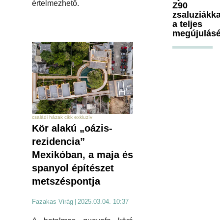
értelmezhető.
Z90
zsaluziákka
a teljes
megújulásé
családi házak cikk exkluzív
Kör alakú „oázis-
rezidencia”
Mexikóban, a maja és
spanyol építészet
metszéspontja
Fazakas Virág
|
2025.03.04. 10:37