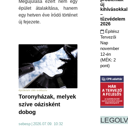
Megújulása ezért nem egy
új
épület átalakítása, hanem
kihívásokkal
–
egy hetven éve íródó történet
tűzvédelem
új fejezete.
2026
Építész
Tervezői
Nap
november
12-én
(MÉK: 2
pont)
épületek cikk exkluzív
Toronyházak, melyek
szíve oázisként
dobog
LEGOL
sebesp
|
2026.07.09. 10:32