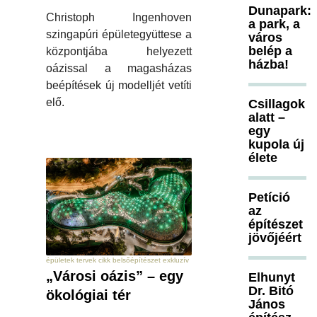
Dunapark:
Christoph Ingenhoven
a park, a
szingapúri épületegyüttese a
város
belép a
központjába helyezett
házba!
oázissal a magasházas
beépítések új modelljét vetíti
elő.
Csillagok
alatt –
egy
kupola új
élete
Petíció
az
építészet
jövőjéért
épületek tervek cikk belsőépítészet exkluzív
„Városi oázis” – egy
Elhunyt
Dr. Bitó
ökológiai tér
János