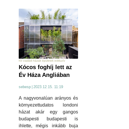
hír családi házak épületek exkluzív
Kócos foghíj lett az
Év Háza Angliában
sebesp
|
2023.12.15. 11:19
A nagyvonalúan arányos és
környezettudatos londoni
házat akár egy gangos
budapesti budapesti is
ihlette, mégis inkább buja