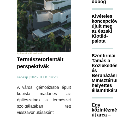
dobog
Kivételes
koncepcióv
újult meg
az északi
Klotild-
palota
épületek cikk exkluzív
Szentirmai
Természetorientált
Tamás a
Közlekedés
perspektívák
és
Beruházási
sebesp
|
2026.01.08. 14:28
Minisztéri
helyettes
A városi gémoázisba épült
államtitkár
kubista madárles az
építészetnek a természet
Egy
szolgálatában tett
közintézm
visszavonulásaként
új arca –