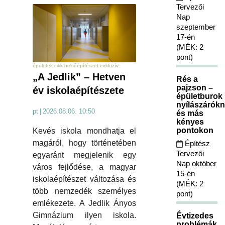
Tervezői
Nap
szeptember
17-én
(MÉK: 2
pont)
épületek cikk belsőépítészet exkluzív
„A Jedlik” – Hetven
Rés a
pajzson –
év iskolaépítészete
épületburok
nyílászárókn
pt
|
2026.08.06. 10:50
és más
kényes
pontokon
Kevés iskola mondhatja el
magáról, hogy történetében
Építész
Tervezői
egyaránt megjelenik egy
Nap október
város fejlődése, a magyar
15-én
iskolaépítészet változása és
(MÉK: 2
több nemzedék személyes
pont)
emlékezete. A Jedlik Ányos
Gimnázium ilyen iskola.
Évtizedes
problémák