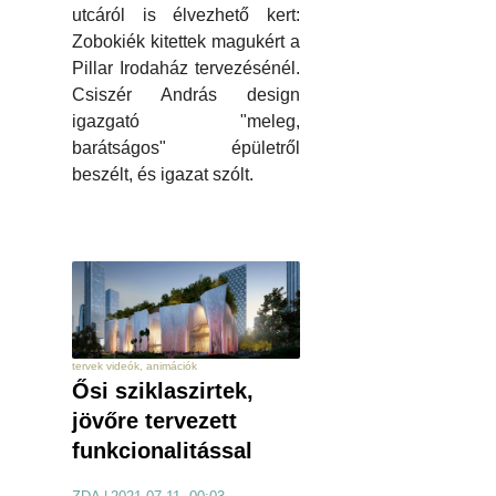
utcáról is élvezhető kert:
Zobokiék kitettek magukért a
Pillar Irodaház tervezésénél.
Csiszér András design
igazgató "meleg,
barátságos" épületről
beszélt, és igazat szólt.
tervek videók, animációk
Ősi sziklaszirtek,
jövőre tervezett
funkcionalitással