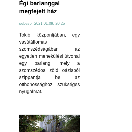
Égi barlanggal
megfejelt ház
sebesp
|
2021.01.09. 20:25
Tokió központjában, egy
vasútállomás
szomszédságában az
egyetlen menekülési útvonal
egy barlang, mely a
szomszédos zöld oázisból
szippantja be az
otthonossághoz szükséges
nyugalmat.