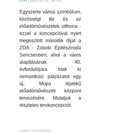
ZDA
|
2021.07.11. 00:03
Egyszerre városi szimbólum,
közösségi tér és az
előadóművészetek otthona -
ezzel a koncepcióval nyert
megosztott második díjat a
ZDA - Zoboki Építésziroda
Sencsenben, ahol a város
alapításának 40.
évfordulójára írtak ki
nemzetközi pályázatot egy
új, Müpa léptékű
előadóművészeti központ
tervezésére. Mutatjuk a
részletes tervkoncepciót.
családi házak épületek