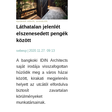
épületek videók, animációk
Láthatalan jelenlét
elszenesedett pengék
között
sebesp
|
2020.11.27. 09:13
A bangkoki IDIN Architects
saját irodája visszafogottan
húzódik meg a város házai
között, kirakati megjelenés
helyett az utcától elfordulva
biztosít zavartalan
körülményeket
munkatársainak.