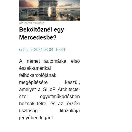
hír tervek exkluzív
Beköltöznél egy
Mercedesbe?
sebesp
|
2024.03.04. 10:49
A német autómárka első
észak-amerikai
felhőkarcolójának
megépítésére készül,
amelyet a SHoP Architects-
szel együttműködésben
hoznak létre, és az „érzéki
tisztaság” filozófiája
jegyében fogant.