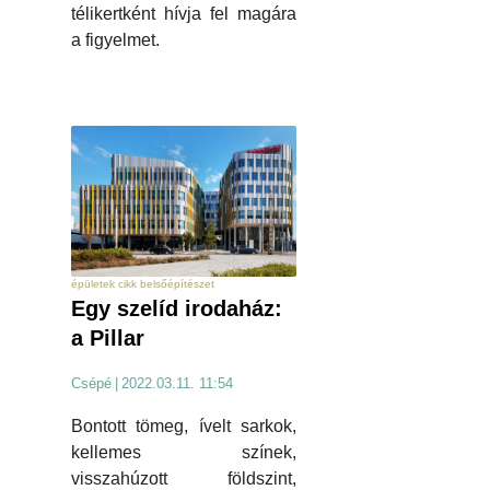
télikertként hívja fel magára
a figyelmet.
épületek cikk belsőépítészet
Egy szelíd irodaház:
a Pillar
Csépé
|
2022.03.11. 11:54
Bontott tömeg, ívelt sarkok,
kellemes színek,
visszahúzott földszint,