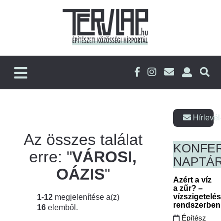
Hírlevél
Az összes találat
KONFE
erre: "
VÁROSI,
NAPTÁ
OÁZIS
"
Azért a víz
a zűr? –
vízszigetelé
1-12
megjelenítése a(z)
rendszerbe
16
elemből.
Építész