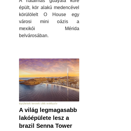
A hatalmas guayafa köré
épült, kör alakú medencével
körülölelt O House egy
városi mini oázis a
mexikói Mérida
belvárosában.
épületek tervek cikk exkluzív
A világ legmagasabb
lakóépülete lesz a
brazil Senna Tower