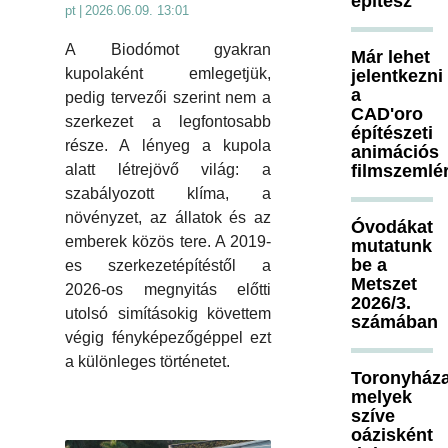
építész
pt
|
2026.06.09. 13:01
A Biodómot gyakran
Már lehet
kupolaként emlegetjük,
jelentkezni
a
pedig tervezői szerint nem a
CAD'oro
szerkezet a legfontosabb
építészeti
része. A lényeg a kupola
animációs
alatt létrejövő világ: a
filmszemlé
szabályozott klíma, a
növényzet, az állatok és az
Óvodákat
emberek közös tere. A 2019-
mutatunk
be a
es szerkezetépítéstől a
Metszet
2026-os megnyitás előtti
2026/3.
utolsó simításokig követtem
számában
végig fényképezőgéppel ezt
a különleges történetet.
Toronyháza
melyek
szíve
oázisként