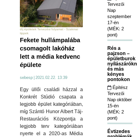
Tervezői
Nap
szeptember
17-én
(MÉK: 2
díj épületek Tervezési folyamat - Szakmai
tippek
pont)
Fekete hullámpalába
csomagolt lakóház
Rés a
pajzson –
lett a média kedvenc
épületburok
nyílászárókn
épülete
és más
kényes
sebesp
|
2021.02.22. 13:39
pontokon
Építész
Egy üllői családi házzal a
Tervezői
Konkrét Stúdió csapata a
Nap október
legjobb épület kategóriában,
15-én
míg Szántó Hunor Albert Táj-
(MÉK: 2
pont)
Restaurációs Központja a
legjobb terv kategóriában
Évtizedes
nyerte el a 2020-as Média
problémák