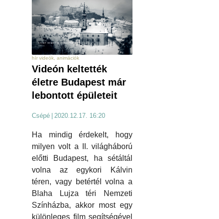
hír videók, animációk
Videón keltették
életre Budapest már
lebontott épületeit
Csépé
|
2020.12.17. 16:20
Ha mindig érdekelt, hogy
milyen volt a II. világháború
előtti Budapest, ha sétáltál
volna az egykori Kálvin
téren, vagy betértél volna a
Blaha Lujza téri Nemzeti
Színházba, akkor most egy
különleges film segítségével