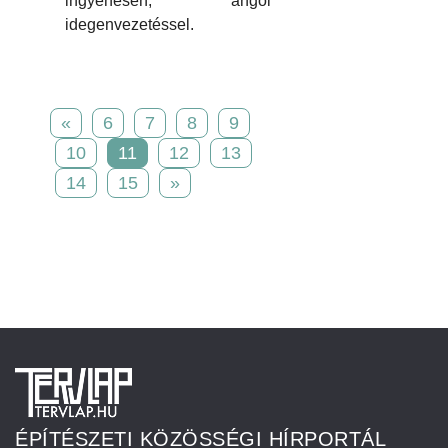
ingyenesen, angol
idegenvezetéssel.
«
6
7
8
9
10
11
12
13
14
15
»
ÉPÍTÉSZETI KÖZÖSSÉGI HÍRPORTÁL