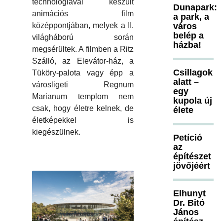
technológiával készült
Dunapark:
animációs film
a park, a
középpontjában, melyek a II.
város
belép a
világháború során
házba!
megsérültek. A filmben a Ritz
Szálló, az Elevátor-ház, a
Csillagok
Tüköry-palota vagy épp a
alatt –
városligeti Regnum
egy
Marianum templom nem
kupola új
csak, hogy életre kelnek, de
élete
életképekkel is
kiegészülnek.
Petíció
az
építészet
jövőjéért
Elhunyt
Dr. Bitó
János