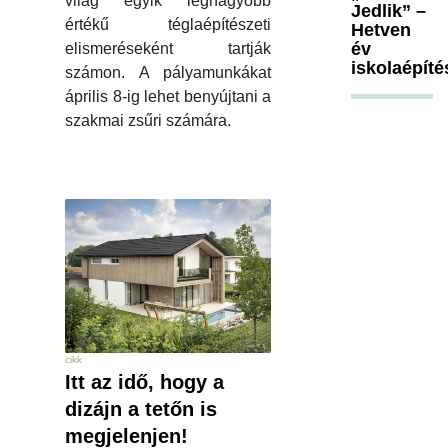
világ egyik legnagyobb
Jedlik” –
értékű téglaépítészeti
Hetven
év
elismeréseként tartják
iskolaépíté
számon. A pályamunkákat
április 8-ig lehet benyújtani a
szakmai zsűri számára.
cikk
Itt az idő, hogy a
dizájn a tetőn is
megjelenjen!