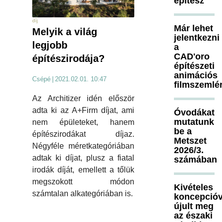
építész
díj
Már lehet
Melyik a világ
jelentkezni
legjobb
a
CAD'oro
építészirodája?
építészeti
animációs
Csépé
|
2021.02.01. 10:47
filmszemlé
Az Architizer idén először
adta ki az A+Firm díjat, ami
Óvodákat
mutatunk
nem épületeket, hanem
be a
építészirodákat díjaz.
Metszet
Négyféle méretkategóriában
2026/3.
adtak ki díjat, plusz a fiatal
számában
irodák díját, emellett a tőlük
megszokott módon
Kivételes
számtalan alkategóriában is.
koncepcióv
újult meg
az északi