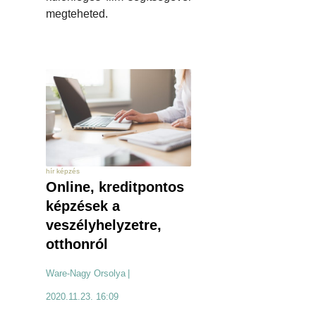
megteheted.
hír képzés
Online, kreditpontos
képzések a
veszélyhelyzetre,
otthonról
Ware-Nagy Orsolya
|
2020.11.23. 16:09