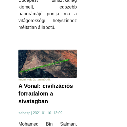
Budapest turisztikailag
kiemelt, legszebb
panorámájú pontja ma a
világörökségi helyszínhez
méltatlan állapotú.
tervek videók, animációk
A Vonal: civilizációs
forradalom a
sivatagban
sebesp
|
2021.01.16. 13:09
Mohamed Bin Salman,