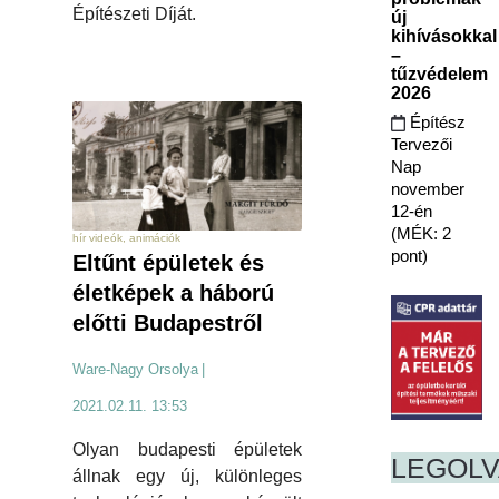
Építészeti Díját.
új
kihívásokkal
–
tűzvédelem
2026
Építész
Tervezői
Nap
november
12-én
(MÉK: 2
hír videók, animációk
pont)
Eltűnt épületek és
életképek a háború
előtti Budapestről
Ware-Nagy Orsolya
|
2021.02.11. 13:53
Olyan budapesti épületek
LEGOL
állnak egy új, különleges