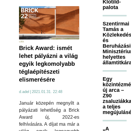
Klotild-
palota
Szentirmai
Tamás a
Közlekedés
és
cikk
Beruházási
Brick Award: ismét
Minisztéri
lehet pályázni a világ
helyettes
államtitkár
egyik legkomolyabb
téglaépítészeti
Egy
elismerésére
közintézm
új arca –
d.adel
|
2021.01.31. 22:48
Z90
zsaluziákka
Január közepén megnyílt a
a teljes
pályázati lehetőség a Brick
megújulásé
Award új, 2022-es
felhívására. A díjat ma már a
„A