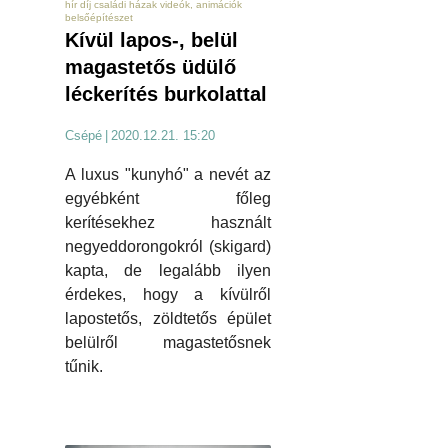
hír díj családi házak videók, animációk
belsőépítészet
Kívül lapos-, belül
magastetős üdülő
léckerítés burkolattal
Csépé
|
2020.12.21. 15:20
A luxus "kunyhó" a nevét az
egyébként főleg
kerítésekhez használt
negyeddorongokról (skigard)
kapta, de legalább ilyen
érdekes, hogy a kívülről
lapostetős, zöldtetős épület
belülről magastetősnek
tűnik.