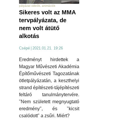
pályázat videók, animációk
Sikeres volt az MMA
tervpályázata, de
nem volt átütő
alkotás
Csépé
|
2021.01.21. 19:26
Eredményt hirdettek a
Magyar Művészeti Akadémia
Építőművészeti Tagozatának
ötletpályázatán, a keszthelyi
strand építészeti-tájépítészeti
feltáró tanulmánytervére.
"Nem született megnyugtató
eredmény", és "kicsit
csalódott" a zsűri. Miért?