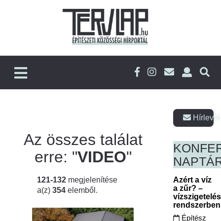
Hírlevél
Az összes találat
KONFE
erre: "
VIDEO
"
NAPTÁ
121-132
megjelenítése
Azért a víz
a zűr? –
a(z)
354
elemből.
vízszigetelé
rendszerbe
Építész