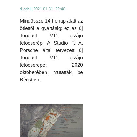
d.adel
|
2021.01.31. 22:40
Mindössze 14 hónap alatt az
ötlettől a gyártásig: ez az új
Tondach V11 dizájn
tetőcserép: A Studio F. A.
Porsche által tervezett új
Tondach V11 dizájn
tetőcserepet 2020
októberében mutatták be
Bécsben.