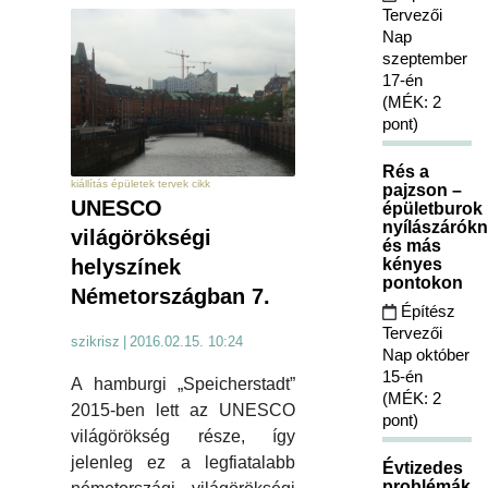
Tervezői
Nap
szeptember
17-én
(MÉK: 2
pont)
Rés a
kiállítás épületek tervek cikk
pajzson –
UNESCO
épületburok
nyílászárókn
világörökségi
és más
kényes
helyszínek
pontokon
Németországban 7.
Építész
Tervezői
szikrisz
|
2016.02.15. 10:24
Nap október
15-én
A hamburgi „Speicherstadt”
(MÉK: 2
2015-ben lett az UNESCO
pont)
világörökség része, így
jelenleg ez a legfiatalabb
Évtizedes
problémák