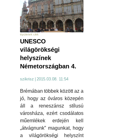
épületek cikk
UNESCO
világörökségi
helyszínek
Németországban 4.
szikrisz
|
2015.03.08. 11:54
Brémában többek között az a
jó, hogy az óváros közepén
áll a reneszánsz stílusú
városháza, ezért csodálatos
műemlékek erdején kell
„átvágnunk” magunkat, hogy
a világörökségi helyszínt