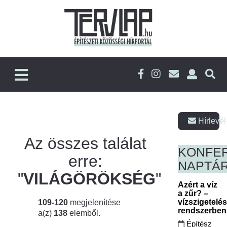
Hírlevél
Az összes találat
KONFE
erre:
NAPTÁ
"
VILÁGÖRÖKSÉG
"
Azért a víz
a zűr? –
vízszigetelé
109-120
megjelenítése
rendszerbe
a(z)
138
elemből.
Építész