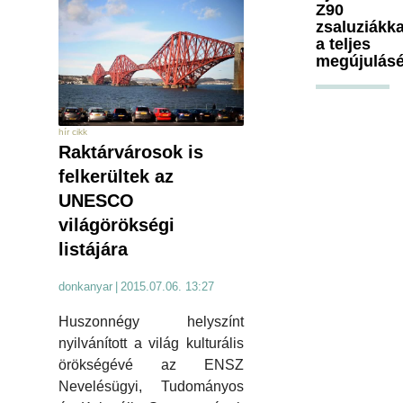
Z90
zsaluziákka
a teljes
megújulásé
hír cikk
Raktárvárosok is
felkerültek az
UNESCO
világörökségi
listájára
donkanyar
|
2015.07.06. 13:27
Huszonnégy helyszínt
nyilvánított a világ kulturális
örökségévé az ENSZ
Nevelésügyi, Tudományos