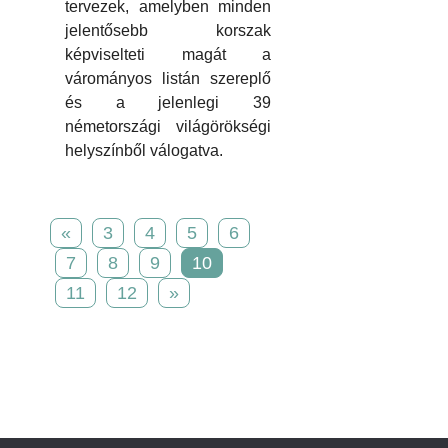
tervezek, amelyben minden
jelentősebb korszak
képviselteti magát a
várományos listán szereplő
és a jelenlegi 39
németországi világörökségi
helyszínből válogatva.
«
3
4
5
6
7
8
9
10
11
12
»