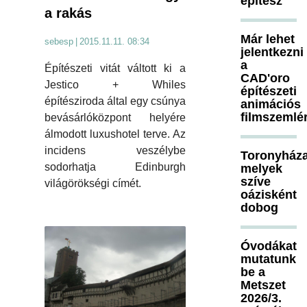
építész
a rakás
Már lehet
sebesp
|
2015.11.11. 08:34
jelentkezni
a
Építészeti vitát váltott ki a
CAD'oro
Jestico + Whiles
építészeti
építésziroda által egy csúnya
animációs
filmszemlé
bevásárlóközpont helyére
álmodott luxushotel terve. Az
incidens veszélybe
Toronyháza
sodorhatja Edinburgh
melyek
szíve
világörökségi címét.
oázisként
dobog
Óvodákat
mutatunk
be a
Metszet
2026/3.