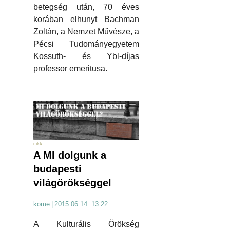
betegség után, 70 éves
korában elhunyt Bachman
Zoltán, a Nemzet Művésze, a
Pécsi Tudományegyetem
Kossuth- és Ybl-díjas
professor emeritusa.
cikk
A MI dolgunk a
budapesti
világörökséggel
kome
|
2015.06.14. 13:22
A Kulturális Örökség