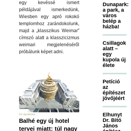
egy kevéssé ismert
Dunapark:
példájával ismerkedünk,
a park, a
város
Wiesben egy apró rokokó
belép a
templomhoz zarándokolunk,
házba!
majd a „klasszikus Weimar”
címszó alatt a klasszicizmus
Csillagok
weimari megjelenéséről
alatt –
próbálunk képet adni.
egy
kupola új
élete
Petíció
az
építészet
jövőjéért
Elhunyt
hír épületek
Dr. Bitó
Balhé egy új hotel
János
tervei miatt: túl nagy