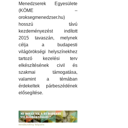
Menedzserek Egyesülete
(KÖME –
oroksegmenedzser.hu)
hosszú távú
kezdeményezést indított
2015 tavaszán, melynek
célja a budapesti
világörökségi helyszínekhez
tartozó kezelési terv
elkészítésének civil és
szakmai támogatása,
valamint a témában
érdekeltek párbeszédének
elősegítése.
rendezvény képzés