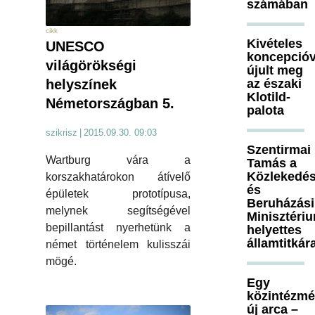
számában
cikk
Kivételes
UNESCO
koncepcióv
világörökségi
újult meg
helyszínek
az északi
Klotild-
Németországban 5.
palota
szikrisz
|
2015.09.30. 09:03
Szentirmai
Wartburg vára a
Tamás a
Közlekedés
korszakhatárokon átívelő
és
épületek prototípusa,
Beruházási
melynek segítségével
Minisztéri
bepillantást nyerhetünk a
helyettes
államtitkár
német történelem kulisszái
mögé.
Egy
közintézm
új arca –