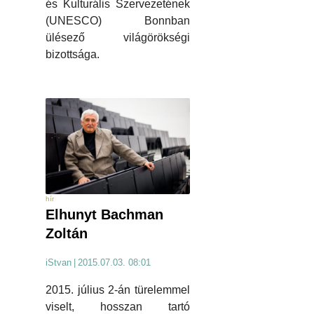
és Kulturális Szervezetének
(UNESCO) Bonnban
ülésező világörökségi
bizottsága.
hír
Elhunyt Bachman
Zoltán
iStvan
|
2015.07.03. 08:01
2015. július 2-án türelemmel
viselt, hosszan tartó