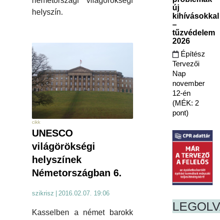
németországi világörökségi
új
helyszín.
kihívásokkal
–
tűzvédelem
2026
Építész
Tervezői
Nap
november
12-én
(MÉK: 2
pont)
cikk
UNESCO
világörökségi
helyszínek
Németországban 6.
szikrisz
|
2016.02.07. 19:06
LEGOL
Kasselben a német barokk