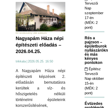
Tervezői
Nap
szeptember
17-én
(MÉK: 2
pont)
hír rendezvény cikk exkluzív
Nagyapám Háza népi
Rés a
pajzson –
építészeti előadás –
épületburok
nyílászárókn
2026.04.25.
és más
kényes
trikkala
|
2026.05.25. 16:50
pontokon
Építész
A Nagyapám Háza népi
Tervezői
építészeti képzések 2.
Nap október
előadásán bemutatásra
15-én
(MÉK: 2
kerültek a víz- és
pont)
hőszigetelés nélküli
történelmi épületeink
Évtizedes
korszerűsítésének,
problémák