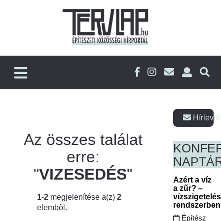
Hírlevél
Az összes találat
KONFE
erre:
NAPTÁ
"
VIZESEDÉS
"
Azért a víz
a zűr? –
vízszigetelé
1-2
megjelenítése a(z)
2
rendszerbe
elemből.
Építész