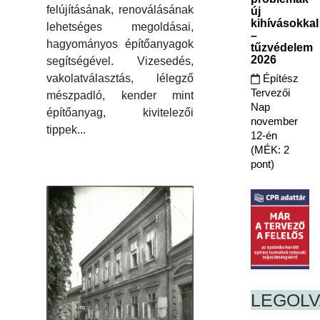
felújításának, renoválásának
új
kihívásokkal
lehetséges megoldásai,
–
hagyományos építőanyagok
tűzvédelem
2026
segítségével. Vizesedés,
Építész
vakolatválasztás, lélegző
Tervezői
mészpadló, kender mint
Nap
építőanyag, kivitelezői
november
tippek...
12-én
(MÉK: 2
pont)
LEGOL