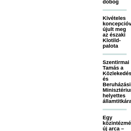
dobog
Kivételes
koncepcióv
újult meg
az északi
Klotild-
palota
Szentirmai
Tamás a
Közlekedés
és
Beruházási
Minisztéri
helyettes
államtitkár
Egy
közintézm
új arca –