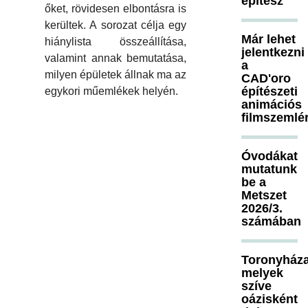
építész
őket, rövidesen elbontásra is
kerültek. A sorozat célja egy
Már lehet
hiánylista összeállítása,
jelentkezni
valamint annak bemutatása,
a
milyen épületek állnak ma az
CAD'oro
építészeti
egykori műemlékek helyén.
animációs
filmszemlé
Óvodákat
mutatunk
be a
Metszet
2026/3.
számában
Toronyháza
melyek
szíve
oázisként