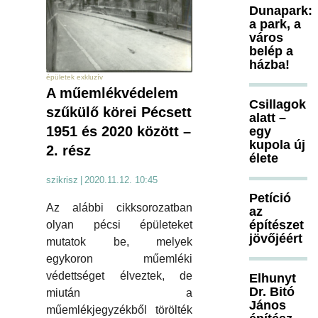
Dunapark:
a park, a
város
belép a
házba!
épületek exkluzív
A műemlékvédelem
Csillagok
szűkülő körei Pécsett
alatt –
1951 és 2020 között –
egy
kupola új
2. rész
élete
szikrisz
|
2020.11.12. 10:45
Petíció
Az alábbi cikksorozatban
az
építészet
olyan pécsi épületeket
jövőjéért
mutatok be, melyek
egykoron műemléki
védettséget élveztek, de
Elhunyt
Dr. Bitó
miután a
János
műemlékjegyzékből törölték