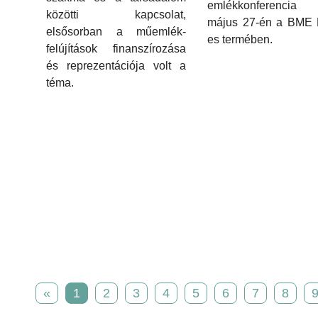
emlékkonferencia 
közötti kapcsolat,
május 27-én a BME 
elsősorban a műemlék-
es termében.
felújítások finanszírozása
és reprezentációja volt a
téma.
«
1
2
3
4
5
6
7
8