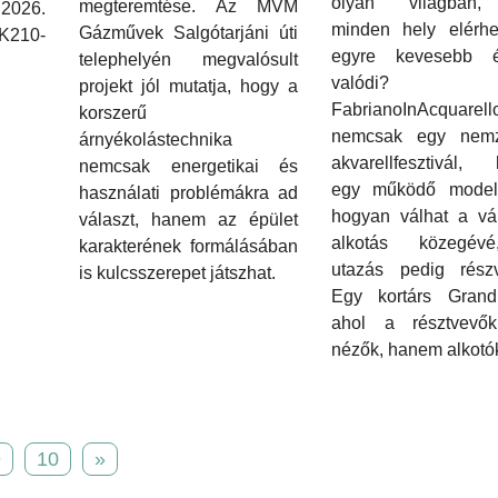
olyan világban,
megteremtése. Az MVM
2026.
minden hely elérhe
Gázművek Salgótarjáni úti
K210-
egyre kevesebb 
telephelyén megvalósult
valódi
projekt jól mutatja, hogy a
FabrianoInAcquarell
korszerű
nemcsak egy nemz
árnyékolástechnika
akvarellfesztivál,
nemcsak energetikai és
egy működő modell
használati problémákra ad
hogyan válhat a vá
választ, hanem az épület
alkotás közegév
karakterének formálásában
utazás pedig részvé
is kulcsszerepet játszhat.
Egy kortárs Grand
ahol a résztvev
nézők, hanem alkotó
9
10
»