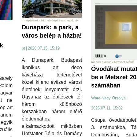
hír épületek cikk belsőépítészet exkluzív
Dunapark: a park, a
város belép a házba!
ek
pt
|
2026.07.15. 15:19
A Dunapark, Budapest
hír cikk exkluzív Metszet-ajánló
ikonikus art deco
Óvodákat muta
kávéháza történetével
be a Metszet 20
arely
közel kilenc évtized városi
számában
kalom
életének lenyomatát őrzi.
gyar
Ugyanaz az építészeti tér
Ware-Nagy Orsolya
|
zt ne
három különböző
-art
2026.07.11. 15:02
korszakban három eltérő
hanem
életformához
Csupa óvodaépület 
gyik
alkalmazkodott, miközben
3. számunkba, Tár
zuális
Hofstätter Béla és Domány
Dombóvárig, Budap
t, a