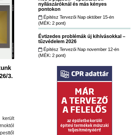
nyílászáróknál és más kényes
pontokon
Építész Tervezői Nap október 15-én
(MÉK: 2 pont)
Évtizedes problémák új kihívásokkal –
tűzvédelem 2026
Építész Tervezői Nap november 12-én
(MÉK: 2 pont)
tunk
26/3.
került
noktól
esttől