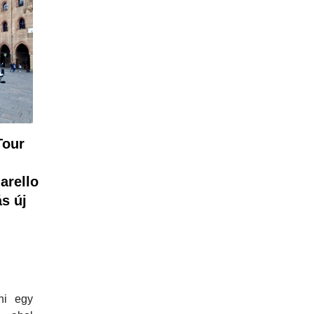
Tour
arello
ás új
ni egy