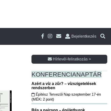
Bejelentkezés
Hírlevél-feliratkozás >
KONFERENCIA
NAPTÁR
Azért a víz a zűr? – vízszigetelések
rendszerben
Építész Tervezői Nap szeptember 17-én
(MÉK: 2 pont)
Rés a pajzson – épületburok