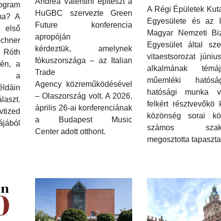
Andrea Valentini építészt a
rogram
A Régi Épületek Kut
HuGBC szervezte Green
 ma? A
Egyesülete és az 
Future konferencia
első
Magyar Nemzeti Biz
apropóján
chner
Egyesület által sze
kérdeztük, amelynek
 Róth
vitaestsorozat júniu
fókuszországa – az Italian
én, a
alkalmának tém
Trade
és a
műemléki hatós
Agency közreműködésével
dáin
hatósági munka v
– Olaszország volt. A 2026.
laszt.
felkért résztvevőkö 
április 26-ai konferenciának
tized
közönség sorai kö
a Budapest Music
ájából
számos szake
Center adott otthont.
megosztotta tapasztal