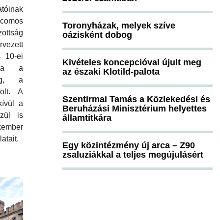
atóinak
Icomos
Toronyházak, melyek szíve
ottság
oázisként dobog
rvezett
s 10-ei
Kivételes koncepcióval újult meg
ája a
az északi Klotild-palota
ág, a
olt. A
Szentirmai Tamás a Közlekedési és
kívül a
Beruházási Minisztérium helyettes
zül is
államtitkára
mber
atait.
Egy közintézmény új arca – Z90
zsaluziákkal a teljes megújulásért