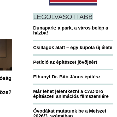
LEGOLVASOTTABB
Dunapark: a park, a város belép a
házba!
Csillagok alatt – egy kupola új élete
Petíció az építészet jövőjéért
Elhunyt Dr. Bitó János építész
tóság
Már lehet jelentkezni a CAD'oro
köze?
építészeti animációs filmszemlére
Óvodákat mutatunk be a Metszet
2026/3. számában