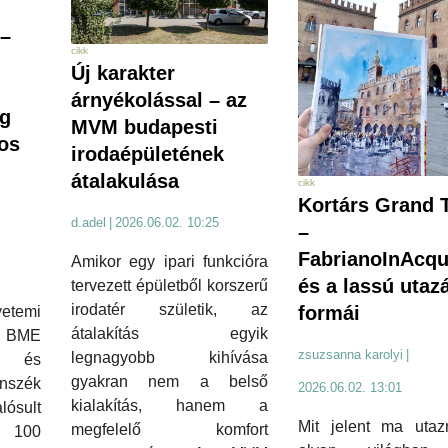
–
cikk
Új karakter
árnyékolással – az
g
MVM budapesti
os
irodaépületének
átalakulása
cikk
Kortárs Grand 
d.adel
|
2026.06.02. 10:25
–
FabrianoInAcqu
Amikor egy ipari funkcióra
és a lassú utaz
tervezett épületből korszerű
irodatér születik, az
formái
etemi
átalakítás egyik
 BME
zsuzsanna karolyi
|
legnagyobb kihívása
ti és
gyakran nem a belső
szék
2026.06.02. 13:01
kialakítás, hanem a
ósult
Mit jelent ma utaz
megfelelő komfort
 100