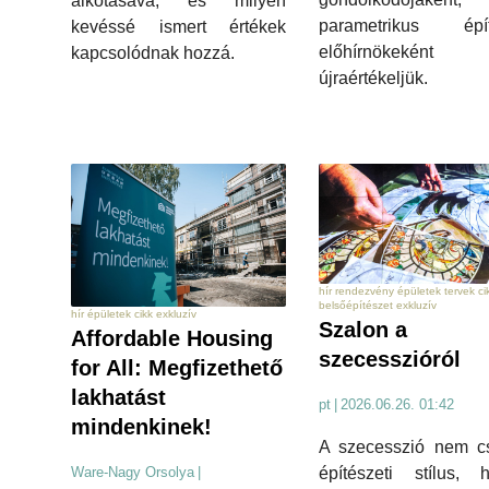
alkotásává, és milyen
parametrikus épít
kevéssé ismert értékek
előhírnökekén
kapcsolódnak hozzá.
újraértékeljük.
hír rendezvény épületek tervek ci
belsőépítészet exkluzív
hír épületek cikk exkluzív
Szalon a
Affordable Housing
szecesszióról
for All: Megfizethető
lakhatást
pt
|
2026.06.26. 01:42
mindenkinek!
A szecesszió nem c
Ware-Nagy Orsolya
|
építészeti stílus, 