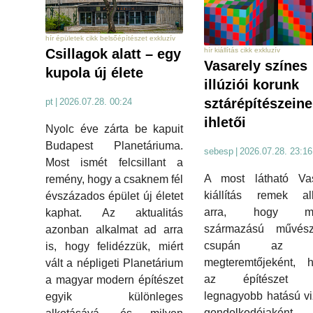
hír épületek cikk belsőépítészet exkluzív
hír kiállítás cikk exkluzív
Csillagok alatt – egy
Vasarely színes
kupola új élete
illúziói korunk
sztárépítészein
pt
|
2026.07.28. 00:24
ihletői
Nyolc éve zárta be kapuit
Budapest Planetáriuma.
sebesp
|
2026.07.28. 23:16
Most ismét felcsillant a
A most látható Vas
remény, hogy a csaknem fél
kiállítás remek al
évszázados épület új életet
arra, hogy ma
kaphat. Az aktualitás
származású művés
azonban alkalmat ad arra
csupán az op
is, hogy felidézzük, miért
megteremtőjeként, 
vált a népligeti Planetárium
az építészet e
a magyar modern építészet
legnagyobb hatású vi
egyik különleges
gondolkodójakén