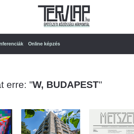
nferenciák
Online képzés
t erre: "
W, BUDAPEST
"