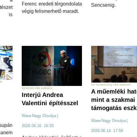
Ferenc eredeti térgondolata
Sencsenig.
észet
végig felismerhető maradt.
t is
kk
hír rendezvény cikk exkluzív
épületek cikk exkluzív
A műemléki ha
Interjú Andrea
mint a szakmai
Valentini építésszel
támogatás esz
Ware-Nagy Orsolya
|
Ware-Nagy Orsolya
|
supán
2026.06.16. 16:33
2026.06.14. 17:58
hanem