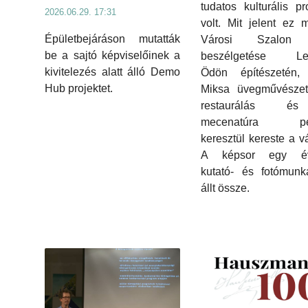
tudatos kulturális p
2026.06.29. 17:31
volt. Mit jelent ez
Épületbejáráson mutatták
Városi Szalon 
be a sajtó képviselőinek a
beszélgetése Le
kivitelezés alatt álló Demo
Ödön építészetén,
Hub projektet.
Miksa üvegművészet
restaurálás 
mecenatúra pél
keresztül kereste a vá
A képsor egy év
kutató- és fotómunk
állt össze.