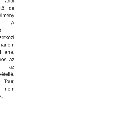
 ahol
tő, de
élmény
? A
o
etközi
 hanem
 arra,
ros az
é, az
tellé.
 Tour,
ők nem
k.