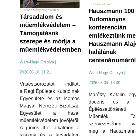
hír cikk exkluzív
Hauszmann 100 
hír rendezvény cikk exkluzív
Társadalom és
Tudományos
műemlékvédelem –
konferencián
Támogatások
emlékeztünk me
szerepe és módja a
Hauszmann Alaj
műemlékvédelemben
halálának
centenáriumáról
Ware-Nagy Orsolya
|
2026.06.10. 11:21
Ware-Nagy Orsolya
|
2026.06.04. 13:49
Vitaestsorozatot indított
a Régi Épületek Kutatóinak
Marótzy Katalin egy
Egyesülete és az Icomos
docens és a
Magyar Nemzeti Bizottság
Építészettörténe
Egyesület a hazai
Műemléki Tan
műemlékvédelem jövőjéről.
szervezésében val
A június 4-ei alkalmon a
meg a Hauszmann
szakma és a társadalom