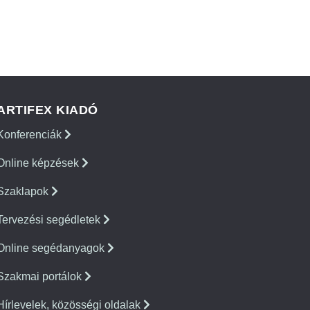
ARTIFEX KIADÓ
Konferenciák
Online képzések
Szaklapok
Tervezési segédletek
Online segédanyagok
Szakmai portálok
Hírlevelek, közösségi oldalak