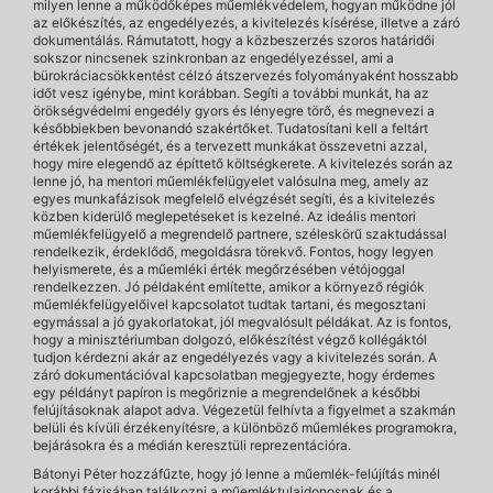
milyen lenne a működőképes műemlékvédelem, hogyan működne jól
az előkészítés, az engedélyezés, a kivitelezés kísérése, illetve a záró
dokumentálás. Rámutatott, hogy a közbeszerzés szoros határidői
sokszor nincsenek szinkronban az engedélyezéssel, ami a
bürokráciacsökkentést célzó átszervezés folyományaként hosszabb
időt vesz igénybe, mint korábban. Segíti a további munkát, ha az
örökségvédelmi engedély gyors és lényegre törő, és megnevezi a
későbbiekben bevonandó szakértőket. Tudatosítani kell a feltárt
értékek jelentőségét, és a tervezett munkákat összevetni azzal,
hogy mire elegendő az építtető költségkerete. A kivitelezés során az
lenne jó, ha mentori műemlékfelügyelet valósulna meg, amely az
egyes munkafázisok megfelelő elvégzését segíti, és a kivitelezés
közben kiderülő meglepetéseket is kezelné. Az ideális mentori
műemlékfelügyelő a megrendelő partnere, széleskörű szaktudással
rendelkezik, érdeklődő, megoldásra törekvő. Fontos, hogy legyen
helyismerete, és a műemléki érték megőrzésében vétójoggal
rendelkezzen. Jó példaként említette, amikor a környező régiók
műemlékfelügyelőivel kapcsolatot tudtak tartani, és megosztani
egymással a jó gyakorlatokat, jól megvalósult példákat. Az is fontos,
hogy a minisztériumban dolgozó, előkészítést végző kollégáktól
tudjon kérdezni akár az engedélyezés vagy a kivitelezés során. A
záró dokumentációval kapcsolatban megjegyezte, hogy érdemes
egy példányt papíron is megőriznie a megrendelőnek a későbbi
felújításoknak alapot adva. Végezetül felhívta a figyelmet a szakmán
belüli és kívüli érzékenyítésre, a különböző műemlékes programokra,
bejárásokra és a médián keresztüli reprezentációra.
Bátonyi Péter hozzáfűzte, hogy jó lenne a műemlék-felújítás minél
korábbi fázisában találkozni a műemléktulajdonosnak és a