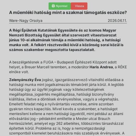
Nyomtat
Vissza
A műemléki hatóság mint a szakmai támogatás eszköze?
Ware-Nagy Orsolya
2026.06.11.
A Régi Épületek Kutatóinak Egyesülete és az Icomos Magyar
Nemzeti Bizottság Egyesület által szervezett vitaestsorozat
június 10-ei alkalmának témája a műemléki hatóság, a hatósági
munka volt. A felkért résztvevőkö kívül a közönség sorai közül is
számos szakember megosztotta tapasztalatait.
A beszélgetésnek a FUGA – Budapesti Építészeti Központ adott
helyet, a Breuer Marcell teremben, a moderátor
Haris Andrea
, a RÉKE
elnöke volt.
Zelenyánszky Éva
jogász, igazgatásszervező vitaindító előadása a
hatósági munka mint jogalkalmazás témakörét járta körül. A legtöbb
hatósági ügy az ügyfél jogának vagy kötelezettségének
megállapítása, jogsértés megállapítása, hatósági bizonyítvány
kiállítása, illetve a döntések érvényesítése, vagyis a végrehajtás.
Emellett feladat még a nyilvántartás vezetése, amire azonban
gyakran nincs kapacitás. Mivel kevés a szakember, a hatóságot
mentesíteni kellene a nem hatósági ügyektől, mint például az állami
elővásárlási jog – példaként említette a Mester utcai Brauch
hentesüzletet, amelyet egy 262 albetétes, többszintes társasházzal
építettek körül. Probléma az is, hogy a nemzetgazdasági
szempontból kiemelet beruházásokra más szabályok érvényesek. A