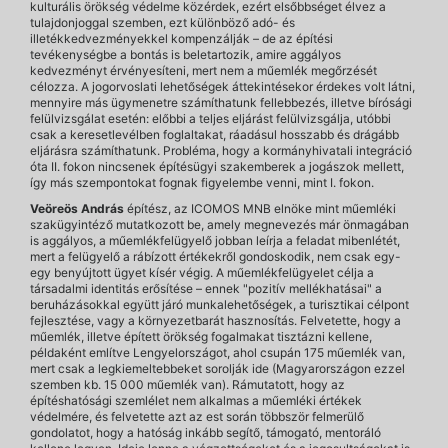
kulturális örökség védelme közérdek, ezért elsőbbséget élvez a
tulajdonjoggal szemben, ezt különböző adó- és
illetékkedvezményekkel kompenzálják – de az építési
tevékenységbe a bontás is beletartozik, amire aggályos
kedvezményt érvényesíteni, mert nem a műemlék megőrzését
célozza. A jogorvoslati lehetőségek áttekintésekor érdekes volt látni,
mennyire más ügymenetre számíthatunk fellebbezés, illetve bírósági
felülvizsgálat esetén: előbbi a teljes eljárást felülvizsgálja, utóbbi
csak a keresetlevélben foglaltakat, ráadásul hosszabb és drágább
eljárásra számíthatunk. Probléma, hogy a kormányhivatali integráció
óta II. fokon nincsenek építésügyi szakemberek a jogászok mellett,
így más szempontokat fognak figyelembe venni, mint I. fokon.
Veöreös András
építész, az ICOMOS MNB elnöke mint műemléki
szakügyintéző mutatkozott be, amely megnevezés már önmagában
is aggályos, a műemlékfelügyelő jobban leírja a feladat mibenlétét,
mert a felügyelő a rábízott értékekről gondoskodik, nem csak egy-
egy benyújtott ügyet kísér végig. A műemlékfelügyelet célja a
társadalmi identitás erősítése – ennek "pozitív mellékhatásai" a
beruházásokkal együtt járó munkalehetőségek, a turisztikai célpont
fejlesztése, vagy a környezetbarát hasznosítás. Felvetette, hogy a
műemlék, illetve épített örökség fogalmakat tisztázni kellene,
példaként említve Lengyelországot, ahol csupán 175 műemlék van,
mert csak a legkiemeltebbeket sorolják ide (Magyarországon ezzel
szemben kb. 15 000 műemlék van). Rámutatott, hogy az
építéshatósági szemlélet nem alkalmas a műemléki értékek
védelmére, és felvetette azt az est során többször felmerülő
gondolatot, hogy a hatóság inkább segítő, támogató, mentoráló