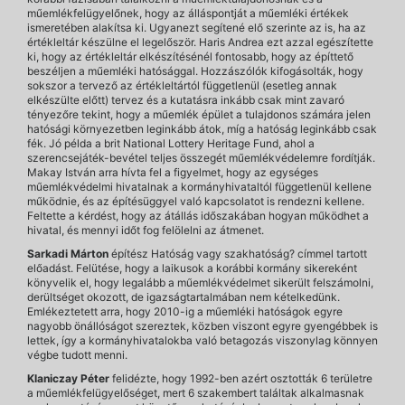
műemlékfelügyelőnek, hogy az álláspontját a műemléki értékek
ismeretében alakítsa ki. Ugyanezt segítené elő szerinte az is, ha az
értékleltár készülne el legelőször. Haris Andrea ezt azzal egészítette
ki, hogy az értékleltár elkészítésénél fontosabb, hogy az építtető
beszéljen a műemléki hatósággal. Hozzászólók kifogásolták, hogy
sokszor a tervező az értékleltártól függetlenül (esetleg annak
elkészülte előtt) tervez és a kutatásra inkább csak mint zavaró
tényezőre tekint, hogy a műemlék épület a tulajdonos számára jelen
hatósági környezetben leginkább átok, míg a hatóság leginkább csak
fék. Jó példa a brit National Lottery Heritage Fund, ahol a
szerencsejáték-bevétel teljes összegét műemlékvédelemre fordítják.
Makay István arra hívta fel a figyelmet, hogy az egységes
műemlékvédelmi hivatalnak a kormányhivataltól függetlenül kellene
működnie, és az építésüggyel való kapcsolatot is rendezni kellene.
Feltette a kérdést, hogy az átállás időszakában hogyan működhet a
hivatal, és mennyi időt fog felölelni az átmenet.
Sarkadi Márton
építész Hatóság vagy szakhatóság? címmel tartott
előadást. Felütése, hogy a laikusok a korábbi kormány sikereként
könyvelik el, hogy legalább a műemlékvédelmet sikerült felszámolni,
derültséget okozott, de igazságtartalmában nem kételkedünk.
Emlékeztetett arra, hogy 2010-ig a műemléki hatóságok egyre
nagyobb önállóságot szereztek, közben viszont egyre gyengébbek is
lettek, így a kormányhivatalokba való betagozás viszonylag könnyen
végbe tudott menni.
Klaniczay Péter
felidézte, hogy 1992-ben azért osztották 6 területre
a műemlékfelügyelőséget, mert 6 szakembert találtak alkalmasnak