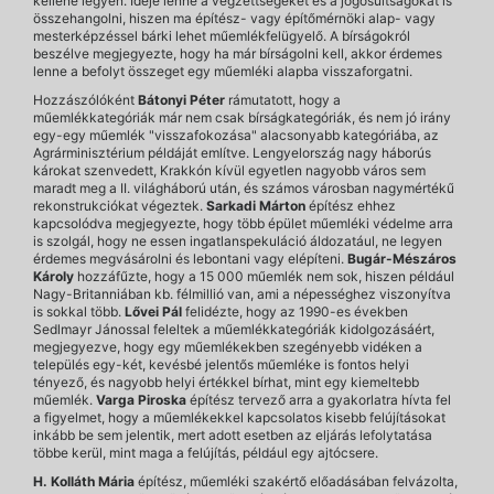
kellene legyen. Ideje lenne a végzettségeket és a jogosultságokat is
összehangolni, hiszen ma építész- vagy építőmérnöki alap- vagy
mesterképzéssel bárki lehet műemlékfelügyelő. A bírságokról
beszélve megjegyezte, hogy ha már bírságolni kell, akkor érdemes
lenne a befolyt összeget egy műemléki alapba visszaforgatni.
Hozzászólóként
Bátonyi Péter
rámutatott, hogy a
műemlékkategóriák már nem csak bírságkategóriák, és nem jó irány
egy-egy műemlék "visszafokozása" alacsonyabb kategóriába, az
Agrárminisztérium példáját említve. Lengyelország nagy háborús
károkat szenvedett, Krakkón kívül egyetlen nagyobb város sem
maradt meg a II. világháború után, és számos városban nagymértékű
rekonstrukciókat végeztek.
Sarkadi Márton
építész ehhez
kapcsolódva megjegyezte, hogy több épület műemléki védelme arra
is szolgál, hogy ne essen ingatlanspekuláció áldozatául, ne legyen
érdemes megvásárolni és lebontani vagy elépíteni.
Bugár-Mészáros
Károly
hozzáfűzte, hogy a 15 000 műemlék nem sok, hiszen például
Nagy-Britanniában kb. félmillió van, ami a népességhez viszonyítva
is sokkal több.
Lővei Pál
felidézte, hogy az 1990-es években
Sedlmayr Jánossal feleltek a műemlékkategóriák kidolgozásáért,
megjegyezve, hogy egy műemlékekben szegényebb vidéken a
település egy-két, kevésbé jelentős műemléke is fontos helyi
tényező, és nagyobb helyi értékkel bírhat, mint egy kiemeltebb
műemlék.
Varga Piroska
építész tervező arra a gyakorlatra hívta fel
a figyelmet, hogy a műemlékekkel kapcsolatos kisebb felújításokat
inkább be sem jelentik, mert adott esetben az eljárás lefolytatása
többe kerül, mint maga a felújítás, például egy ajtócsere.
H. Kolláth Mária
építész, műemléki szakértő előadásában felvázolta,