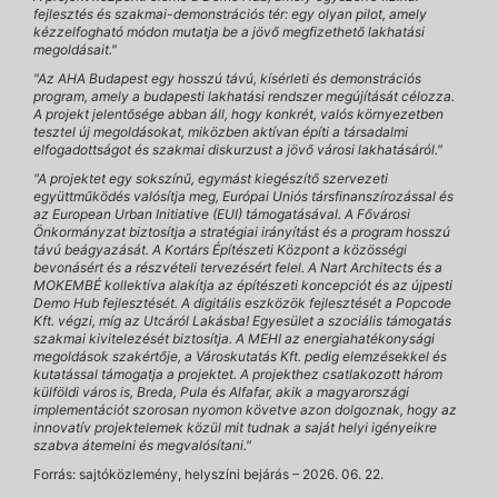
fejlesztés és szakmai-demonstrációs tér: egy olyan pilot, amely
kézzelfogható módon mutatja be a jövő megfizethető lakhatási
megoldásait."
"Az AHA Budapest egy hosszú távú, kísérleti és demonstrációs
program, amely a budapesti lakhatási rendszer megújítását célozza.
A projekt jelentősége abban áll, hogy konkrét, valós környezetben
tesztel új megoldásokat, miközben aktívan építi a társadalmi
elfogadottságot és szakmai diskurzust a jövő városi lakhatásáról."
"A projektet egy sokszínű, egymást kiegészítő szervezeti
együttműködés valósítja meg, Európai Uniós társfinanszírozással és
az European Urban Initiative (EUI) támogatásával. A Fővárosi
Önkormányzat biztosítja a stratégiai irányítást és a program hosszú
távú beágyazását. A Kortárs Építészeti Központ a közösségi
bevonásért és a részvételi tervezésért felel. A Nart Architects és a
MOKEMBÉ kollektíva alakítja az építészeti koncepciót és az újpesti
Demo Hub fejlesztését. A digitális eszközök fejlesztését a Popcode
Kft. végzi, míg az Utcáról Lakásba! Egyesület a szociális támogatás
szakmai kivitelezését biztosítja. A MEHI az energiahatékonysági
megoldások szakértője, a Városkutatás Kft. pedig elemzésekkel és
kutatással támogatja a projektet. A projekthez csatlakozott három
külföldi város is, Breda, Pula és Alfafar, akik a magyarországi
implementációt szorosan nyomon követve azon dolgoznak, hogy az
innovatív projektelemek közül mit tudnak a saját helyi igényeikre
szabva átemelni és megvalósítani."
Forrás: sajtóközlemény, helyszíni bejárás – 2026. 06. 22.