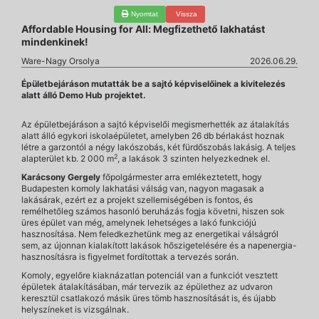
Nyomtat
Vissza
Affordable Housing for All: Megfizethető lakhatást
mindenkinek!
Ware-Nagy Orsolya
2026.06.29.
Épületbejáráson mutatták be a sajtó képviselőinek a kivitelezés
alatt álló Demo Hub projektet.
Az épületbejáráson a sajtó képviselői megismerhették az átalakítás
alatt álló egykori iskolaépületet, amelyben 26 db bérlakást hoznak
létre a garzontól a négy lakószobás, két fürdőszobás lakásig. A teljes
2
alapterület kb. 2 000 m
, a lakások 3 szinten helyezkednek el.
Karácsony Gergely
főpolgármester arra emlékeztetett, hogy
Budapesten komoly lakhatási válság van, nagyon magasak a
lakásárak, ezért ez a projekt szellemiségében is fontos, és
remélhetőleg számos hasonló beruházás fogja követni, hiszen sok
üres épület van még, amelynek lehetséges a lakó funkciójú
hasznosítása. Nem feledkezhetünk meg az energetikai válságról
sem, az újonnan kialakított lakások hőszigetelésére és a napenergia-
hasznosításra is figyelmet fordítottak a tervezés során.
Komoly, egyelőre kiaknázatlan potenciál van a funkciót vesztett
épületek átalakításában, már tervezik az épülethez az udvaron
keresztül csatlakozó másik üres tömb hasznosítását is, és újabb
helyszíneket is vizsgálnak.