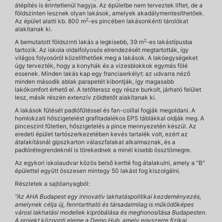
átépítés is érintetlenül hagyja. Az épületbe nem terveztek liftet, de a
földszinten lesznek olyan lakások, amelyek akadálymentesíthetőek.
2
Az épület alatti kb. 800 m
-es pincében lakásonkénti tárolókat
alakítanak ki.
2
A bemutatott földszinti lakás a legkisebb, 39 m
-es lakástípusba
tartozik. Az iskola oldalfolyosós elrendezését megtartották, így
világos folyosóról közelíthetőek meg a lakások. A lakóegységeket
úgy tervezték, hogy a konyhák és a vizesblokkok egymás fölé
essenek. Minden lakás kap egy franciaerkélyt: az udvarra néző
minden második ablak parapetét kibontják, így magasabb
lakókomfort érhető el. A tetőterasz egy része burkolt, járható felület
lesz, másik részén extenzív zöldtetőt alakítanak ki.
A lakások fűtését padlófűtéssel és fan-coillal fogják megoldani. A
homlokzati hőszigetelést grafitadalékos EPS táblákkal oldják meg. A
pinceszint fűtetlen, hőszigetelés a pince mennyezetén készül. Az
eredeti épület tartószerkezetében kevés tartalék volt, ezért az
átalakításnál gipszkarton válaszfalakat alkalmaznak, és a
padlórétegrendeknél is törekednek a minél kisebb össztömegre.
Az egykori iskolaudvar közös belső kertté fog átalakulni, amely a "B"
épülettel együtt összesen mintegy 50 lakást fog kiszolgálni.
Részletek a sajtóanyagból:
"Az AHA Budapest egy innovatív lakhatáspolitikai kezdeményezés,
amelynek célja új, fenntartható és társadalmilag is működőképes
városi lakhatási modellek kipróbálása és meghonosítása Budapesten.
A projekt központi eleme a Demo Hub, amely egyszerre fizikai