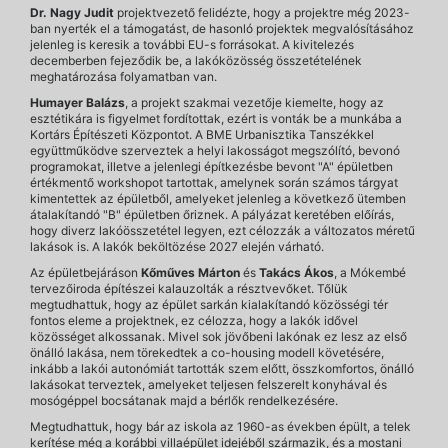
Dr. Nagy Judit
projektvezető felidézte, hogy a projektre még 2023-
ban nyerték el a támogatást, de hasonló projektek megvalósításához
jelenleg is keresik a további EU-s forrásokat. A kivitelezés
decemberben fejeződik be, a lakóközösség összetételének
meghatározása folyamatban van.
Humayer Balázs
, a projekt szakmai vezetője kiemelte, hogy az
esztétikára is figyelmet fordítottak, ezért is vonták be a munkába a
Kortárs Építészeti Központot. A BME Urbanisztika Tanszékkel
együttműködve szerveztek a helyi lakosságot megszólító, bevonó
programokat, illetve a jelenlegi építkezésbe bevont "A" épületben
értékmentő workshopot tartottak, amelynek során számos tárgyat
kimentettek az épületből, amelyeket jelenleg a következő ütemben
átalakítandó "B" épületben őriznek. A pályázat keretében előírás,
hogy diverz lakóösszetétel legyen, ezt célozzák a változatos méretű
lakások is. A lakók beköltözése 2027 elején várható.
Az épületbejáráson
Kőműves Márton
és
Takács Ákos
, a Mókembé
tervezőiroda építészei kalauzolták a résztvevőket. Tőlük
megtudhattuk, hogy az épület sarkán kialakítandó közösségi tér
fontos eleme a projektnek, ez célozza, hogy a lakók idővel
közösséget alkossanak. Mivel sok jövőbeni lakónak ez lesz az első
önálló lakása, nem törekedtek a co-housing modell követésére,
inkább a lakói autonómiát tartották szem előtt, összkomfortos, önálló
lakásokat terveztek, amelyeket teljesen felszerelt konyhával és
mosógéppel bocsátanak majd a bérlők rendelkezésére.
Megtudhattuk, hogy bár az iskola az 1960-as években épült, a telek
kerítése még a korábbi villaépület idejéből származik, és a mostani