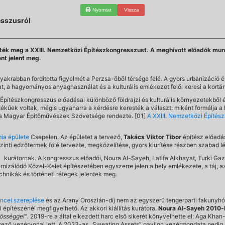
Nyomtat
Vissza
esszusról
zték meg a XXIII. Nemzetközi Építészkongresszust. A meghívott előadók munkái
nt jelent meg.
yakrabban fordította figyelmét a Perzsa-öböl térsége felé. A gyors urbanizáció
at, a hagyományos anyaghasználat és a kulturális emlékezet felől keresi a kortár
 Építészkongresszus előadásai különböző földrajzi és kulturális környezetekből 
tékűek voltak, mégis ugyanarra a kérdésre keresték a választ: miként formálja a h
és a Magyar Építőművészek Szövetsége rendezte. [01]
A XXIII. Nemzetközi Építés
ia épülete
Csepelen. Az épületet a tervező,
Takács Viktor Tibor
építész előadá
zinti edzőtermek fölé tervezte, megközelítése, gyors kiürítése részben szabad l
el kurátornak. A kongresszus előadói, Noura Al-Sayeh, Latifa Alkhayat, Turki G
izálódó Közel-Kelet építészetében egyszerre jelen a hely emlékezete, a táj, az 
hnikák és történeti rétegek jelentek meg.
encei szereplése
és az Arany Oroszlán-díj nem az egyszerű tengerparti fakunyhó
építészénél megfigyelhető. Az akkori kiállítás kurátora,
Noura Al-Sayeh 2010
zösséggel”
. 2019-re a által elkezdett harc első sikerét könyvelhette el: Aga Khan-
rvező vezérvonal lett. A 2023-as „Sweating Assets” pavilon vezérmondata pedig 