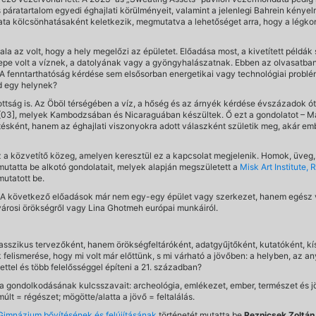
s páratartalom egyedi éghajlati körülményeit, valamint a jelenlegi Bahrein kényelmi
lata kölcsönhatásaként keletkezik, megmutatva a lehetőséget arra, hogy a légko
ala az volt, hogy a hely megelőzi az épületet. Előadása most, a kivetített példák 
zerepe volt a víznek, a datolyának vagy a gyöngyhalászatnak. Ebben az olvasa
 A fenntarthatóság kérdése sem elsősorban energetikai vagy technológiai problé
ad egy helynek?
tság is. Az Öböl térségében a víz, a hőség és az árnyék kérdése évszázadok óta
[03], melyek Kambodzsában és Nicaraguában készültek. Ő ezt a gondolatot – M
tésként, hanem az éghajlati viszonyokra adott válaszként születik meg, akár em
az a közvetítő közeg, amelyen keresztül ez a kapcsolat megjelenik. Homok, üveg,
mutatta be alkotó gondolatait, melyek alapján megszületett a
Misk Art Institute, 
mutatott be.
. A következő előadások már nem egy-egy épület vagy szerkezet, hanem egész vá
árosi örökségről vagy Lina Ghotmeh európai munkáiról.
asszikus tervezőként, hanem örökségfeltáróként, adatgyűjtőként, kutatóként, k
k felismerése, hogy mi volt már előttünk, s mi várható a jövőben: a helyben, a
ttel és több felelősséggel építeni a 21. században?
a gondolkodásának kulcsszavait: archeológia, emlékezet, ember, természet és jöv
últ = régészet; mögötte/alatta a jövő = feltalálás.
 Gimnázium bővítésének és felújításának
történetét mutatta be
Reznicsek Zoltán