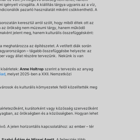
 igényeit vizsgálta. A kiállítás tárgya ugyanis az a víz,
ndicionálók pazarló használatát miként csökkenthető. A
sorozatán keresztül arról szólt, hogy miből éltek ott az
tban az örökség nem múzeumi tárgy, hanem működő
maként jelent meg, hanem kulturális összefüggésként:
 meghatározza az építészetet. A vetített diák során
agyarországon – tágabb összefüggésbe helyezte: az
ber vagy állat részére tervezünk. Nekünk is van
 kísérletek:
Anne Holtrop
szerint a tervezés az anyag
Riad
, melyet 2025-ben a XXII. Nemzetközi
rosok és kulturális környezetek felől közelítették meg
ísérletezőként, kurátorként vagy közösség szervezőként
z anyagban, az örökségben és a közösségben. Hogyan lehet
ő. A jelen horizontális kapcsolatához: az ember – tér
, Szabó Ádám és Mizsei Anett
. A fejlesztés több