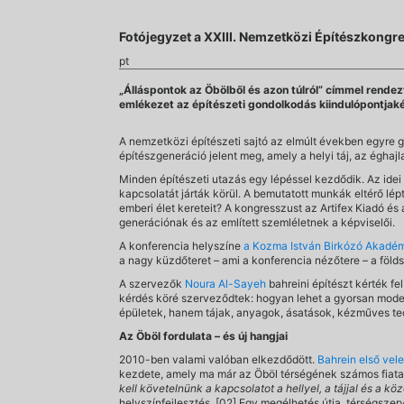
Fotójegyzet a XXIII. Nemzetközi Építészkongr
pt
„Álláspontok az Öbölből és azon túlról” címmel rende
emlékezet az építészeti gondolkodás kiindulópontjaké
A nemzetközi építészeti sajtó az elmúlt években egyre g
építészgeneráció jelent meg, amely a helyi táj, az éghajl
Minden építészeti utazás egy lépéssel kezdődik. Az idei
kapcsolatát járták körül. A bemutatott munkák eltérő lép
emberi élet kereteit? A kongresszust az Artifex Kiadó 
generációnak és az említett szemléletnek a képviselői.
A konferencia helyszíne
a Kozma István Birkózó Akadém
a nagy küzdőteret – ami a konferencia nézőtere – a földs
A szervezők
Noura Al-Sayeh
bahreini építészt kérték f
kérdés köré szerveződtek: hogyan lehet a gyorsan modern
épületek, hanem tájak, anyagok, ásatások, kézműves tec
Az Öböl fordulata – és új hangjai
2010-ben valami valóban elkezdődött.
Bahrein első vel
kezdete, amely ma már az Öböl térségének számos fiatal 
kell követelnünk a kapcsolatot a hellyel, a tájjal és a kö
helyszínfejlesztés. [02] Egy megélhetés útja, térségsze