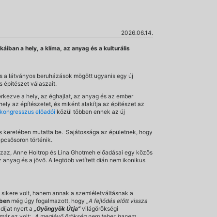
2026.06.14.
ban a hely, a klíma, az anyag és a kulturális
 és a látványos beruházások mögött ugyanis egy új
s építészet válaszait.
érkezve a hely, az éghajlat, az anyag és az ember
ely az építészetet, és miként alakítja az építészet az
zkongresszus előadói
közül többen ennek az új
s keretében mutatta be. Sajátossága az épületnek, hogy
épcsősoron történik.
azzaz, Anne Holtrop és Lina Ghotmeh előadásai egy közös
anyag és a jövő. A legtöbb vetített dián nem ikonikus
 sikere volt, hanem annak a szemléletváltásnak a
-ben
még úgy fogalmazott, hogy „
A fejlődés előtt vissza
díjat nyert a
„Gyöngyök Útja”
világörökségi
már ez volt:
„A meglévő örökség nem teher, hanem