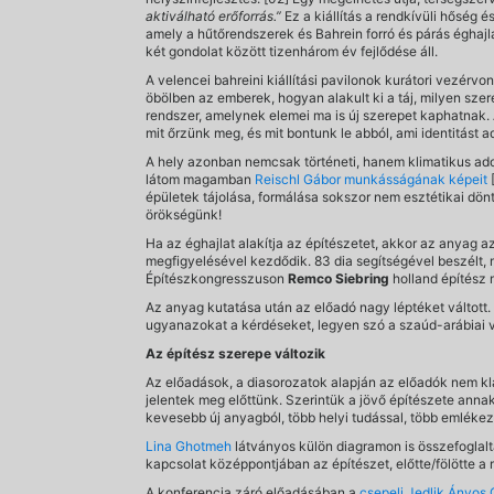
aktiválható erőforrás.”
Ez a kiállítás a rendkívüli hőség é
amely a hűtőrendszerek és Bahrein forró és párás éghaj
két gondolat között tizenhárom év fejlődése áll.
A velencei bahreini kiállítási pavilonok kurátori vezérvon
öbölben az emberek, hogyan alakult ki a táj, milyen s
rendszer, amelynek elemei ma is új szerepet kaphatnak.
mit őrzünk meg, és mit bontunk le abból, ami identitást 
A hely azonban nemcsak történeti, hanem klimatikus adot
látom magamban
Reischl Gábor munkásságának képeit
épületek tájolása, formálása sokszor nem esztétikai dön
örökségünk!
Ha az éghajlat alakítja az építészetet, akkor az anyag 
megfigyelésével kezdődik. 83 dia segítségével beszélt, 
Építészkongresszuson
Remco Siebring
holland építész 
Az anyag kutatása után az előadó nagy léptéket váltott
ugyanazokat a kérdéseket, legyen szó a szaúd-arábiai v
Az építész szerepe változik
Az előadások, a diasorozatok alapján az előadók nem kl
jelentek meg előttünk. Szerintük a jövő építészete anna
kevesebb új anyagból, több helyi tudással, több emlékeze
Lina Ghotmeh
látványos külön diagramon is összefoglalt
kapcsolat középpontjában az építészet, előtte/fölötte a m
A konferencia záró előadásában a
csepeli Jedlik Ányos