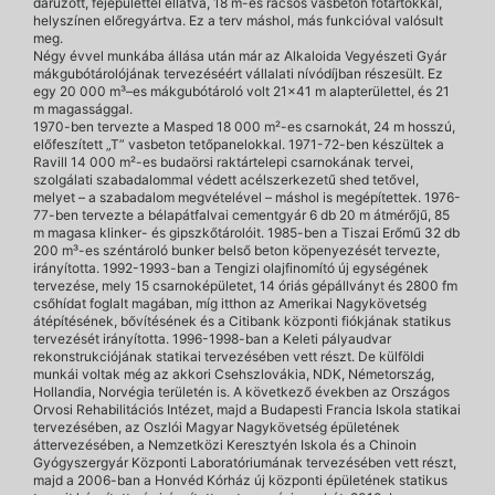
daruzott, fejépülettel ellátva, 18 m-es rácsos vasbeton főtartókkal,
helyszínen előregyártva. Ez a terv máshol, más funkcióval valósult
meg.
Négy évvel munkába állása után már az Alkaloida Vegyészeti Gyár
mákgubótárolójának tervezéséért vállalati nívódíjban részesült. Ez
egy 20 000 m³–es mákgubótároló volt 21×41 m alapterülettel, és 21
m magassággal.
1970-ben tervezte a Masped 18 000 m²-es csarnokát, 24 m hosszú,
előfeszített „T” vasbeton tetőpanelokkal. 1971-72-ben készültek a
Ravill 14 000 m²-es budaörsi raktártelepi csarnokának tervei,
szolgálati szabadalommal védett acélszerkezetű shed tetővel,
melyet – a szabadalom megvételével – máshol is megépítettek. 1976-
77-ben tervezte a bélapátfalvai cementgyár 6 db 20 m átmérőjű, 85
m magasa klinker- és gipszkőtárolóit. 1985-ben a Tiszai Erőmű 32 db
200 m³-es széntároló bunker belső beton köpenyezését tervezte,
irányította. 1992-1993-ban a Tengizi olajfinomító új egységének
tervezése, mely 15 csarnoképületet, 14 óriás gépállványt és 2800 fm
csőhídat foglalt magában, míg itthon az Amerikai Nagykövetség
átépítésének, bővítésének és a Citibank központi fiókjának statikus
tervezését irányította. 1996-1998-ban a Keleti pályaudvar
rekonstrukciójának statikai tervezésében vett részt. De külföldi
munkái voltak még az akkori Csehszlovákia, NDK, Németország,
Hollandia, Norvégia területén is. A következő években az Országos
Orvosi Rehabilitációs Intézet, majd a Budapesti Francia Iskola statikai
tervezésében, az Oszlói Magyar Nagykövetség épületének
áttervezésében, a Nemzetközi Keresztyén Iskola és a Chinoin
Gyógyszergyár Központi Laboratóriumának tervezésében vett részt,
majd a 2006-ban a Honvéd Kórház új központi épületének statikus