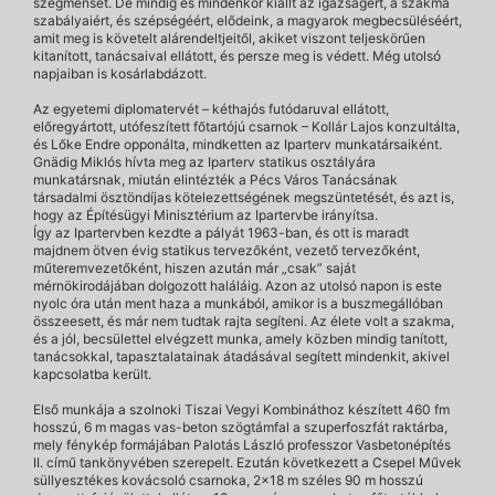
szegmensét. De mindig és mindenkor kiállt az igazságért, a szakma
szabályaiért, és szépségéért, elődeink, a magyarok megbecsüléséért,
amit meg is követelt alárendeltjeitől, akiket viszont teljeskörűen
kitanított, tanácsaival ellátott, és persze meg is védett. Még utolsó
napjaiban is kosárlabdázott.
Az egyetemi diplomatervét – kéthajós futódaruval ellátott,
előregyártott, utófeszített főtartójú csarnok – Kollár Lajos konzultálta,
és Lőke Endre opponálta, mindketten az Iparterv munkatársaiként.
Gnädig Miklós hívta meg az Iparterv statikus osztályára
munkatársnak, miután elintézték a Pécs Város Tanácsának
társadalmi ösztöndíjas kötelezettségének megszüntetését, és azt is,
hogy az Építésügyi Minisztérium az Ipartervbe irányítsa.
Így az Ipartervben kezdte a pályát 1963-ban, és ott is maradt
majdnem ötven évig statikus tervezőként, vezető tervezőként,
műteremvezetőként, hiszen azután már „csak” saját
mérnökirodájában dolgozott haláláig. Azon az utolsó napon is este
nyolc óra után ment haza a munkából, amikor is a buszmegállóban
összeesett, és már nem tudtak rajta segíteni. Az élete volt a szakma,
és a jól, becsülettel elvégzett munka, amely közben mindig tanított,
tanácsokkal, tapasztalatainak átadásával segített mindenkit, akivel
kapcsolatba került.
Első munkája a szolnoki Tiszai Vegyi Kombináthoz készített 460 fm
hosszú, 6 m magas vas-beton szögtámfal a szuperfoszfát raktárba,
mely fénykép formájában Palotás László professzor Vasbetonépítés
II. című tankönyvében szerepelt. Ezután következett a Csepel Művek
süllyesztékes kovácsoló csarnoka, 2×18 m széles 90 m hosszú