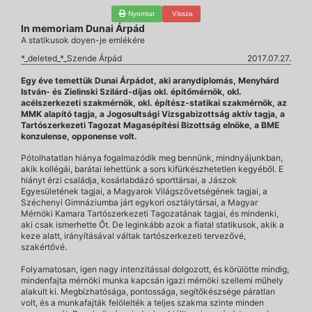
Nyomtat
Vissza
In memoriam Dunai Árpád
A statikusok doyen-je emlékére
*_deleted_*_Szende Árpád
2017.07.27.
Egy éve temettük Dunai Árpádot, aki aranydiplomás, Menyhárd
István- és Zielinski Szilárd-díjas okl. építőmérnök, okl.
acélszerkezeti szakmérnök, okl. építész-statikai szakmérnök, az
MMK alapító tagja, a Jogosultsági Vizsgabizottság aktív tagja, a
Tartószerkezeti Tagozat Magasépítési Bizottság elnöke, a BME
konzulense, opponense volt.
Pótolhatatlan hiánya fogalmazódik meg bennünk, mindnyájunkban,
akik kollégái, barátai lehettünk a sors kifürkészhetetlen kegyéből. E
hiányt érzi családja, kosárlabdázó sporttársai, a Jászok
Egyesületének tagjai, a Magyarok Világszövetségének tagjai, a
Széchenyi Gimnáziumba járt egykori osztálytársai, a Magyar
Mérnöki Kamara Tartószerkezeti Tagozatának tagjai, és mindenki,
aki csak ismerhette Őt. De leginkább azok a fiatal statikusok, akik a
keze alatt, irányításával váltak tartószerkezeti tervezővé,
szakértővé.
Folyamatosan, igen nagy intenzitással dolgozott, és körülötte mindig,
mindenfajta mérnöki munka kapcsán igazi mérnöki szellemi műhely
alakult ki. Megbízhatósága, pontossága, segítőkészsége páratlan
volt, és a munkafajták felölelték a teljes szakma szinte minden