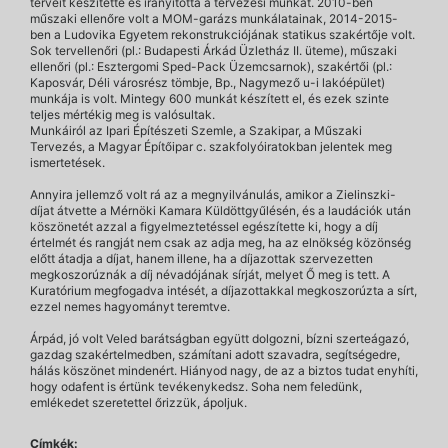
terveit készítette és irányította a tervezési munkát. 2010-ben
műszaki ellenőre volt a MOM-garázs munkálatainak, 2014-2015-
ben a Ludovika Egyetem rekonstrukciójának statikus szakértője volt.
Sok tervellenőri (pl.: Budapesti Árkád Üzletház II. üteme), műszaki
ellenőri (pl.: Esztergomi Sped-Pack Üzemcsarnok), szakértői (pl.:
Kaposvár, Déli városrész tömbje, Bp., Nagymező u-i lakóépület)
munkája is volt. Mintegy 600 munkát készített el, és ezek szinte
teljes mértékig meg is valósultak.
Munkáiról az Ipari Építészeti Szemle, a Szakipar, a Műszaki
Tervezés, a Magyar Építőipar c. szakfolyóiratokban jelentek meg
ismertetések.
Annyira jellemző volt rá az a megnyilvánulás, amikor a Zielinszki-
díjat átvette a Mérnöki Kamara Küldöttgyűlésén, és a laudációk után
köszönetét azzal a figyelmeztetéssel egészítette ki, hogy a díj
értelmét és rangját nem csak az adja meg, ha az elnökség közönség
előtt átadja a díjat, hanem illene, ha a díjazottak szervezetten
megkoszorúznák a díj névadójának sírját, melyet Ő meg is tett. A
Kuratórium megfogadva intését, a díjazottakkal megkoszorúzta a sírt,
ezzel nemes hagyományt teremtve.
Árpád, jó volt Veled barátságban együtt dolgozni, bízni szerteágazó,
gazdag szakértelmedben, számítani adott szavadra, segítségedre,
hálás köszönet mindenért. Hiányod nagy, de az a biztos tudat enyhíti,
hogy odafent is értünk tevékenykedsz. Soha nem feledünk,
emlékedet szeretettel őrizzük, ápoljuk.
Címkék: