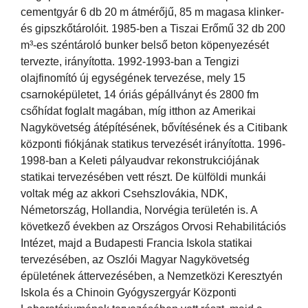
cementgyár 6 db 20 m átmérőjű, 85 m magasa klinker-
és gipszkőtárolóit. 1985-ben a Tiszai Erőmű 32 db 200
m³-es széntároló bunker belső beton köpenyezését
tervezte, irányította. 1992-1993-ban a Tengizi
olajfinomító új egységének tervezése, mely 15
csarnoképületet, 14 óriás gépállványt és 2800 fm
csőhídat foglalt magában, míg itthon az Amerikai
Nagykövetség átépítésének, bővítésének és a Citibank
központi fiókjának statikus tervezését irányította. 1996-
1998-ban a Keleti pályaudvar rekonstrukciójának
statikai tervezésében vett részt. De külföldi munkái
voltak még az akkori Csehszlovákia, NDK,
Németország, Hollandia, Norvégia területén is. A
következő években az Országos Orvosi Rehabilitációs
Intézet, majd a Budapesti Francia Iskola statikai
tervezésében, az Oszlói Magyar Nagykövetség
épületének áttervezésében, a Nemzetközi Keresztyén
Iskola és a Chinoin Gyógyszergyár Központi