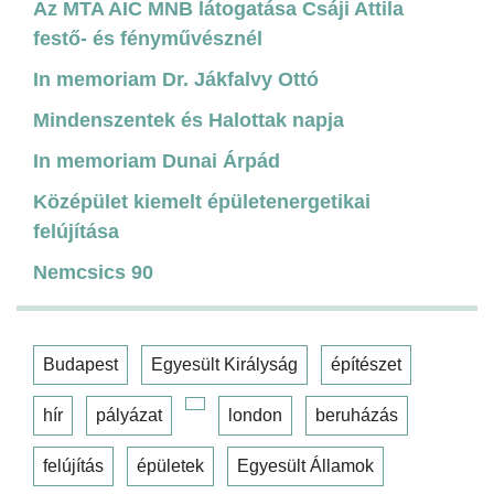
Az MTA AIC MNB látogatása Csáji Attila
festő- és fényművésznél
In memoriam Dr. Jákfalvy Ottó
Mindenszentek és Halottak napja
In memoriam Dunai Árpád
Középület kiemelt épületenergetikai
felújítása
Nemcsics 90
Budapest
Egyesült Királyság
építészet
hír
pályázat
london
beruházás
felújítás
épületek
Egyesült Államok