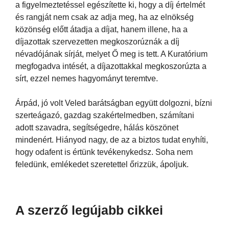
a figyelmeztetéssel egészítette ki, hogy a díj értelmét
és rangját nem csak az adja meg, ha az elnökség
közönség előtt átadja a díjat, hanem illene, ha a
díjazottak szervezetten megkoszorúznák a díj
névadójának sírját, melyet Ő meg is tett. A Kuratórium
megfogadva intését, a díjazottakkal megkoszorúzta a
sírt, ezzel nemes hagyományt teremtve.
Árpád, jó volt Veled barátságban együtt dolgozni, bízni
szerteágazó, gazdag szakértelmedben, számítani
adott szavadra, segítségedre, hálás köszönet
mindenért. Hiányod nagy, de az a biztos tudat enyhíti,
hogy odafent is értünk tevékenykedsz. Soha nem
feledünk, emlékedet szeretettel őrizzük, ápoljuk.
A szerző legújabb cikkei