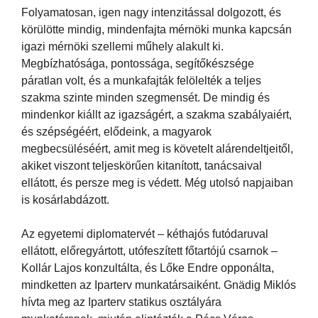
Folyamatosan, igen nagy intenzitással dolgozott, és
körülötte mindig, mindenfajta mérnöki munka kapcsán
igazi mérnöki szellemi műhely alakult ki.
Megbízhatósága, pontossága, segítőkészsége
páratlan volt, és a munkafajták felölelték a teljes
szakma szinte minden szegmensét. De mindig és
mindenkor kiállt az igazságért, a szakma szabályaiért,
és szépségéért, elődeink, a magyarok
megbecsüléséért, amit meg is követelt alárendeltjeitől,
akiket viszont teljeskörűen kitanított, tanácsaival
ellátott, és persze meg is védett. Még utolsó napjaiban
is kosárlabdázott.
Az egyetemi diplomatervét – kéthajós futódaruval
ellátott, előregyártott, utófeszített főtartójú csarnok –
Kollár Lajos konzultálta, és Lőke Endre opponálta,
mindketten az Iparterv munkatársaiként. Gnädig Miklós
hívta meg az Iparterv statikus osztályára