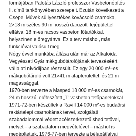
formájában Palotás László professzor Vasbetonépítés
II. című tankönyvében szerepelt. Ezután következett a
Csepel Művek süllyesztékes kovácsoló csarnoka,
2×18 m széles 90 m hosszú daruzott, fejépülettel
ellátva, 18 m-es rácsos vasbeton főtartókkal,
helyszínen előregyártva. Ez a terv máshol, más
funkcióval valósult meg.
Négy évvel munkába állása után már az Alkaloida
Vegyészeti Gyár mákgubótárolójának tervezéséért
vállalati nívódíjban részesült. Ez egy 20 000 m³–es
mákgubótároló volt 21×41 m alapterülettel, és 21 m
magassággal.
1970-ben tervezte a Masped 18 000 m²-es csarnokát,
24 m hosszú, előfeszített „T” vasbeton tetőpanelokkal.
1971-72-ben készültek a Ravill 14 000 m²-es budaörsi
raktártelepi csarnokának tervei, szolgálati
szabadalommal védett acélszerkezetű shed tetővel,
melyet – a szabadalom megvételével – máshol is
megépítettek. 1976-77-ben tervezte a bélapátfalvai