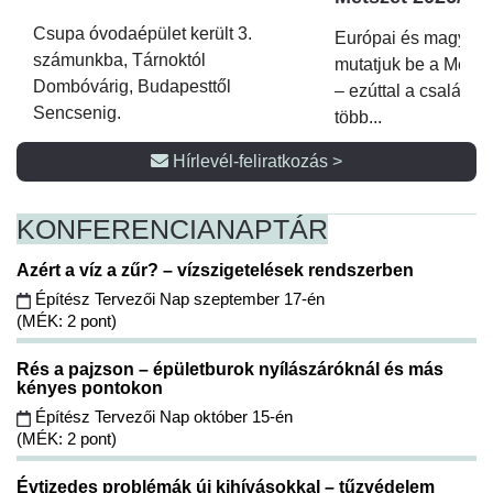
Csupa óvodaépület került 3.
Európai és magyar p
számunkba, Tárnoktól
mutatjuk be a Metsz
Dombóvárig, Budapesttől
– ezúttal a családi 
Sencsenig.
több...
Hírlevél-feliratkozás >
KONFERENCIA
NAPTÁR
Azért a víz a zűr? – vízszigetelések rendszerben
Építész Tervezői Nap szeptember 17-én
(MÉK: 2 pont)
Rés a pajzson – épületburok nyílászáróknál és más
kényes pontokon
Építész Tervezői Nap október 15-én
(MÉK: 2 pont)
Évtizedes problémák új kihívásokkal – tűzvédelem