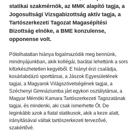
statikai szakmérnök, az MMK alapító tagja, a
Jogosultsági Vizsgabizottság aktív tagja, a
Tartószerkezeti Tagozat Magasépítési
Bizottság elnöke, a BME konzulense,
opponense volt.
Pótolhatatlan hiánya fogalmazódik meg bennünk,
mindnyájunkban, akik kollégái, barátai lehettünk a sors
kifürkészhetetlen kegyéből. E hiányt érzi családja,
kosárlabdázó sporttársai, a Jászok Egyesületének
tagjai, a Magyarok Világszövetségének tagjai, a
Széchenyi Gimnáziumba járt egykori osztálytársai, a
Magyar Mérnöki Kamara Tartószerkezeti Tagozatának
tagjai, és mindenki, aki csak ismerhette Őt. De
leginkább azok a fiatal statikusok, akik a keze alatt,
irányításával váltak tartószerkezeti tervezővé,
szakértővé.