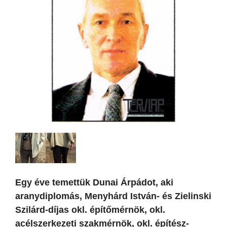
Egy éve temettük Dunai Árpádot, aki
aranydiplomás, Menyhárd István- és Zielinski
Szilárd-díjas okl. építőmérnök, okl.
acélszerkezeti szakmérnök, okl. építész-