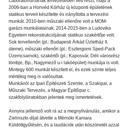
Laboratóriumának tervezésében vett részt, majd a
2006-ban a Honvéd Kórház új központi épületének
statikus terveit készítette és irányította a tervezési
munkát. 2010-ben műszaki ellenőre volt a MOM-
garázs munkálatainak, 2014-2015-ben a Ludovika
Egyetem rekonstrukciójának statikus szakértője volt.
Sok tervellenőri (pl.: Budapesti Árkád Üzletház II.
üteme), műszaki ellenőri (pl.: Esztergomi Sped-Pack
Üzemcsarnok), szakértői (pl.: Kaposvár, Déli városrész
tömbje, Bp., Nagymező u-i lakóépület) munkája is volt.
Mintegy 600 munkát készített el, és ezek szinte teljes
mértékig meg is valósultak.
Munkáiról az Ipari Építészeti Szemle, a Szakipar, a
Műszaki Tervezés, a Magyar Építőipar c.
szakfolyóiratokban jelentek meg ismertetések.
Annyira jellemző volt rá az a megnyilvánulás, amikor a
Zielinszki-díjat átvette a Mérnöki Kamara
Küldöttgyűlésén, és a laudációk után köszönetét azzal