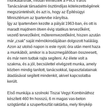
munkatársnak, miután elintézték a Pécs Város
Tanácsának társadalmi ösztöndíjas kötelezettségének
megszüntetését, és azt is, hogy az Építésügyi
Minisztérium az Ipartervbe irányítsa.
Így az Ipartervben kezdte a pályát 1963-ban, és ott is
maradt majdnem ötven évig statikus tervezőként,
vezető tervezőként, műteremvezetőként, hiszen azután
már „csak” saját mérnökirodájában dolgozott haláláig.
Azon az utolsó napon is este nyolc óra után ment haza
a munkából, amikor is a buszmegállóban összeesett,
és már nem tudtak rajta segíteni. Az élete volt a
szakma, és a jól, becsülettel elvégzett munka, amely
közben mindig tanított, tanácsokkal, tapasztalatainak
átadásával segített mindenkit, akivel kapcsolatba
került.
Első munkája a szolnoki Tiszai Vegyi Kombináthoz
készített 460 fm hosszú, 6 m magas vas-beton
szögtámfal a szuperfoszfát raktárba, mely fénykép