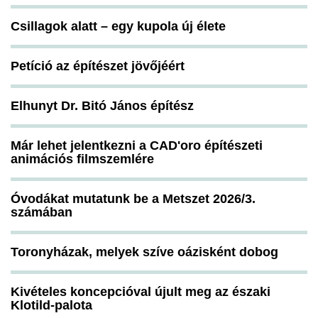
Csillagok alatt – egy kupola új élete
Petíció az építészet jövőjéért
Elhunyt Dr. Bitó János építész
Már lehet jelentkezni a CAD'oro építészeti
animációs filmszemlére
Óvodákat mutatunk be a Metszet 2026/3.
számában
Toronyházak, melyek szíve oázisként dobog
Kivételes koncepcióval újult meg az északi
Klotild-palota