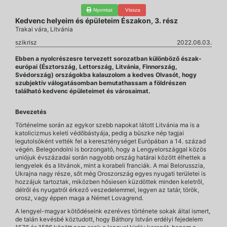
Nyomtat
Vissza
Kedvenc helyeim és épületeim Északon, 3. rész
Trakai vára, Litvánia
szikrisz
2022.06.03.
Ebben a nyolcrészesre tervezett sorozatban különböző észak-
európai (Észtország, Lettország, Litvánia, Finnország,
Svédország) országokba kalauzolom a kedves Olvasót, hogy
szubjektív válogatásomban bemutathassam a földrészen
található kedvenc épületeimet és városaimat.
Bevezetés
Történelme során az egykor szebb napokat látott Litvánia ma is a
katolicizmus keleti védőbástyája, pedig a büszke nép tagjai
legutolsóként vették fel a kereszténységet Európában a 14. század
végén. Belegondolni is borzongató, hogy a Lengyelországgal közös
uniójuk évszázadai során nagyobb ország határai között élhettek a
lengyelek és a litvánok, mint a korabeli franciák. A mai Belorusszia,
Ukrajna nagy része, sőt még Oroszország egyes nyugati területei is
hozzájuk tartoztak, miközben hősiesen küzdöttek minden keletről,
délről és nyugatról érkező veszedelemmel, legyen az tatár, török,
orosz, vagy éppen maga a Német Lovagrend.
A lengyel-magyar kötődéseink ezeréves története sokak által ismert,
de talán kevésbé köztudott, hogy Báthory István erdélyi fejedelem