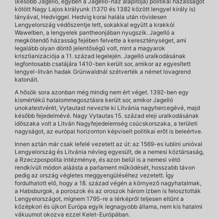
(később Jagelló, egyben a Jagelló-ház alapítója) politikai házasságot
kötött Nagy Lajos királyunk (1370 és 1382 között lengyel király is)
lányával, Hedviggel. Hedvig korai halála után rövidesen
Lengyelország védőszentje lett, sokakkal együtt a krakkói
Wawelben, a lengyelek pantheonjában nyugszik. Jagelló a
megkötendő házasság fejében felvette a kereszténységet, ami
legalább olyan döntő jelentőségű volt, mint a magyarok
krisztianizációja a 11. század legelején. Jagelló uralkodásának
legfontosabb csatájára 1410-ben került sor, amikor az egyesített
lengyel-litván hadak Grünwaldnál szétverték a német lovagrend
katonáit.
A hősök sora azonban még mindig nem ért véget. 1392-ben egy
kismértékű hatalommegosztásra került sor, amikor Jagelló
unokatestvérét, Vytautast nevezte ki Litvánia nagyhercegévé, majd
később fejedelmévé. Nagy Vytautas 15. század eleji uralkodásának
időszaka volt a Litván Nagyfejedelemség csúcskorszaka, a területi
nagyságot, az európai horizonton képviselt politikai erőt is beleértve.
Innen aztán már csak lefelé vezetett az út: az 1569-es lublini unióval
Lengyelország és Litvánia névleg egyesült, de a nemesi köztársaság,
a Rzeczpospolita intézménye, és azon belül is a nemesi vétó
rendkívüli módon aláásta a parlament működését, hosszabb távon
pedig az ország végletes meggyengüléséhez vezetett. Így
fordulhatott elő, hogy a 18. század végén a környező nagyhatalmak,
a Habsburgok, a poroszok és az oroszok három ízben is felosztották
Lengyelországot, mígnem 1795-re a térképről teljesen eltűnt a
középkori és újkori Európa egyik legnagyobb állama, nem kis hatalmi
vákuumot okozva ezzel Kelet-Európában.