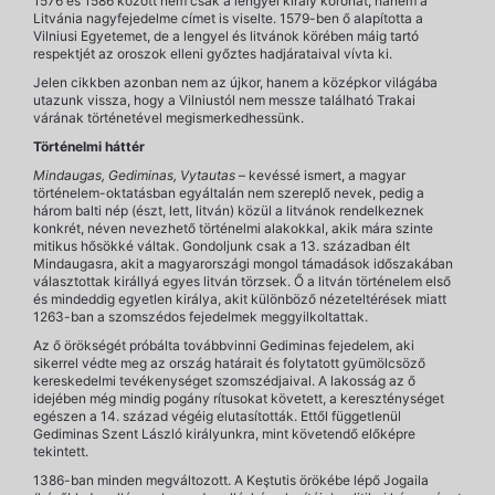
1576 és 1586 között nem csak a lengyel király koronát, hanem a
Litvánia nagyfejedelme címet is viselte. 1579-ben ő alapította a
Vilniusi Egyetemet, de a lengyel és litvánok körében máig tartó
respektjét az oroszok elleni győztes hadjárataival vívta ki.
Jelen cikkben azonban nem az újkor, hanem a középkor világába
utazunk vissza, hogy a Vilniustól nem messze található Trakai
várának történetével megismerkedhessünk.
Történelmi háttér
Mindaugas, Gediminas, Vytautas
– kevéssé ismert, a magyar
történelem-oktatásban egyáltalán nem szereplő nevek, pedig a
három balti nép (észt, lett, litván) közül a litvánok rendelkeznek
konkrét, néven nevezhető történelmi alakokkal, akik mára szinte
mitikus hősökké váltak. Gondoljunk csak a 13. században élt
Mindaugasra, akit a magyarországi mongol támadások időszakában
választottak királlyá egyes litván törzsek. Ő a litván történelem első
és mindeddig egyetlen királya, akit különböző nézeteltérések miatt
1263-ban a szomszédos fejedelmek meggyilkoltattak.
Az ő örökségét próbálta továbbvinni Gediminas fejedelem, aki
sikerrel védte meg az ország határait és folytatott gyümölcsöző
kereskedelmi tevékenységet szomszédjaival. A lakosság az ő
idejében még mindig pogány rítusokat követett, a kereszténységet
egészen a 14. század végéig elutasították. Ettől függetlenül
Gediminas Szent László királyunkra, mint követendő előképre
tekintett.
1386-ban minden megváltozott. A Keştutis örökébe lépő Jogaila