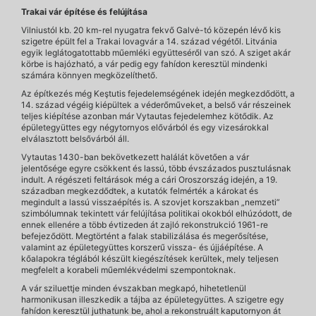
Trakai vár építése és felújítása
Vilniustól kb. 20 km-rel nyugatra fekvő Galvė-tó közepén lévő kis
szigetre épült fel a Trakai lovagvár a 14. század végétől. Litvánia
egyik leglátogatottabb műemléki együtteséről van szó. A sziget akár
körbe is hajózható, a vár pedig egy fahídon keresztül mindenki
számára könnyen megközelíthető.
Az építkezés még Keştutis fejedelemségének idején megkezdődött, a
14. század végéig kiépültek a véderőműveket, a belső vár részeinek
teljes kiépítése azonban már Vytautas fejedelemhez kötődik. Az
épületegyüttes egy négytornyos elővárból és egy vizesárokkal
elválasztott belsővárból áll.
Vytautas 1430-ban bekövetkezett halálát követően a vár
jelentősége egyre csökkent és lassú, több évszázados pusztulásnak
indult. A régészeti feltárások még a cári Oroszország idején, a 19.
században megkezdődtek, a kutatók felmérték a károkat és
megindult a lassú visszaépítés is. A szovjet korszakban „nemzeti”
szimbólumnak tekintett vár felújítása politikai okokból elhúzódott, de
ennek ellenére a több évtizeden át zajló rekonstrukció 1961-re
befejeződött. Megtörtént a falak stabilizálása és megerősítése,
valamint az épületegyüttes korszerű vissza- és újjáépítése. A
kőalapokra téglából készült kiegészítések kerültek, mely teljesen
megfelelt a korabeli műemlékvédelmi szempontoknak.
A vár sziluettje minden évszakban megkapó, hihetetlenül
harmonikusan illeszkedik a tájba az épületegyüttes. A szigetre egy
fahídon keresztül juthatunk be, ahol a rekonstruált kaputornyon át