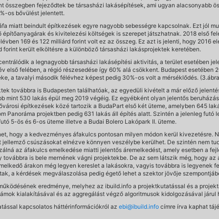
rint összegben fejeződtek be társasházi lakásépítések, ami ugyan alacsonyabb ös
%-os bővülést jelentett.
áfa miatt beindult építkezések egyre nagyobb sebességre kapcsolnak. Ezt jól mut
tőanyagárak és kivitelezési költségek is szerepet játszhatnak. 2018 első feléb
évben 169 és 122 milliárd forint volt ez az összeg. Ez azt is jelenti, hogy 2016 
forint került elköltésre a különböző társasházi lakásprojektek keretében.
trálódik a legnagyobb társasházi lakásépítési aktivitás, a terület esetében j
 év első felében, a régió részesedése így 60% alá csökkent. Budapest esetében
ke, a tavalyi második félévhez képest pedig 30%-os volt a mérséklődés. (3.ábra
ktek továbbra is Budapesten találhatóak, az egyedüli kivételt a már előző jelent
öbb mint 530 lakás épül meg 2019 végéig. Ez egyébként olyan jelentős beruházás
ővárosi építkezések közé tartozik a BudaPart első két üteme, amelyben 645 lakás
om Panoráma projektben pedig 631 lakás áll építés alatt. Szintén a jelenleg futó
futó 5-ös és 6-os üteme illetve a Budai Bolero Lakópark II. üteme.
het, hogy a kedvezményes áfakulcs pontosan milyen módon kerül kivezetésre. N
rt jellemző csúszásokat elnézve könnyen veszélybe kerülhet. De szintén nem tu
lná az áfakulcs emelkedése miatti jelentős áremelkedést, amely esetben a fej
gy továbbra is bele mernének vágni projektekbe. De az sem látszik még, hogy a
elkedő árakon még legyen kereslet a lakásokra, vagyis továbbra is legyenek fej
dtak, a kérdések megválaszolása pedig égető lehet a szektor jövője szempontjábó
tműködésének eredménye, melyhez az ibuild.info a projektkutatással és a projek
ámok kialakításával és az aggregálást végző algoritmusok kidolgozásával járul
tatással kapcsolatos háttérinformációkról az
ebi@ibuild.info
címre írva kaphat táj