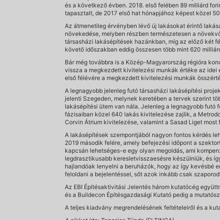
és a következő évben. 2018. első felében 89 milliárd fo
tapasztalt, de 2017 első hat hónapjához képest közel 50
Az átmenetileg érvényben lévő új lakásokat érintő lakás
növekedése, melyben részben természetesen a növekvő épí
társasházi lakásépítések hazánkban, míg az előző két fél
követő időszakban eddig összesen több mint 620 milliárd 
Bár még továbbra is a Közép-Magyarország régióra koncen
vissza a megkezdett kivitelezési munkák értéke az idei
első félévére a megkezdett kivitelezési munkák összérté
A legnagyobb jelenleg futó társasházi lakásépítési proje
jelenti Szegeden, melynek keretében a tervek szerint t
lakásépítési ütem van nála. Jelenleg a legnagyobb futó f
fázisaiban közel 640 lakás kivitelezése zajlik, a Metrod
Corvin Átrium kivitelezése, valamint a Sasad Liget most 
A lakásépítések szempontjából nagyon fontos kérdés le
2019 második felére, amely befejezési időpont a szekto
kapcsán lehetséges-e egy olyan megoldás, ami kompenzá
legdrasztikusabb keresletvisszaesésre készülniük, és í
hajlandóak lenyelni a beruházók, hogy az így kevésbé em
feloldani a bejelentéssel, sőt azok inkább csak szaporo
Az EBI Építésaktivitási Jelentés három kutatócég együt
és a Buildecon Építésgazdasági Kutató pedig a mutatósz
A teljes kiadvány megrendelésének feltételeiről és a ku