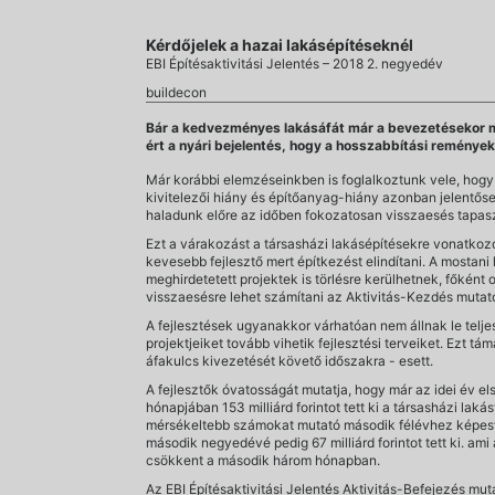
Kérdőjelek a hazai lakásépítéseknél
EBI Építésaktivitási Jelentés – 2018 2. negyedév
buildecon
Bár a kedvezményes lakásáfát már a bevezetésekor meg
ért a nyári bejelentés, hogy a hosszabbítási remények
Már korábbi elemzéseinkben is foglalkoztunk vele, hogy 
kivitelezői hiány és építőanyag-hiány azonban jelentősen 
haladunk előre az időben fokozatosan visszaesés tapaszt
Ezt a várakozást a társasházi lakásépítésekre vonatkozó
kevesebb fejlesztő mert építkezést elindítani. A mostani
meghirdetetett projektek is törlésre kerülhetnek, főként
visszaesésre lehet számítani az Aktivitás-Kezdés mutat
A fejlesztések ugyanakkor várhatóan nem állnak le telje
projektjeiket tovább vihetik fejlesztési terveiket. Ezt 
áfakulcs kivezetését követő időszakra - esett.
A fejlesztők óvatosságát mutatja, hogy már az idei év e
hónapjában 153 milliárd forintot tett ki a társasházi lak
mérsékeltebb számokat mutató második félévhez képest is
második negyedévé pedig 67 milliárd forintot tett ki. am
csökkent a második három hónapban.
Az EBI Építésaktivitási Jelentés Aktivitás-Befejezés mu