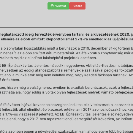
Nyomtat
Vissza
határozott ideig tervezték érvényben tartani, és a kivezetésének 2020. jan
 ellenére az előbb említett időponttól ismét 27%-ra emelkedik az új építésű l
a bizonytalan hosszabbítás miatt a beruházók a 2019. december 31-ig történő be
nehezíti az előbb említett dátum betartását. Az áfa körüli bizonytalanság már a b
alható majd az elindított lakásépítési projektek esetében.
 EBI Építésaktivitási Jelentés második negyedéves Aktivitás-Kezdés mutatójának
 helyzetben az eddigi áfahosszabbítási remények elszállásával pedig ez fokozatt
 ott, ahol a munkálatok még nem indultak meg, vagy kezdeti fázisban tartanak. Az
ó értékében.
sen, hiszen még a válság nehéz éveiben is akadtak beruházások, azok a fejlesztők
támaszthatja alá, hogy eddig is voltak olyan fejlesztések melyek várható befejez
lső félévében is jóval kevesebb összegben indultak el kivitelezések a lakásszek
ást fejlesztők által elindított építkezések értéke, ami 2017 azonos időszakához 
 17%-os visszaesést jelentett. Az EBI Építésaktivitási Jelentés első negyedéves 
i azt jelenti, hogy a 2017-ben tapasztalt lendület megtörését követően, az indíto
tatója azonban éppen a növekedési szakaszban van, ahogy egyre több korábban el