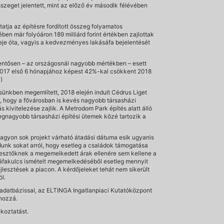
szeget jelentett, mint az előző év második félévében
atja az építésre fordított összeg folyamatos
en már folyóáron 189 milliárd forint értékben zajlottak
eleje óta, vagyis a kedvezményes lakásáfa bejelentését
elentősen – az országosnál nagyobb mértékben – esett
 2017 első 6 hónapjához képest 42%-kal csökkent 2018
)
ésünkben megemlített, 2018 elején indult Cédrus Liget
, hogy a fővárosban is kevés nagyobb társasházi
 kivitelezése zajlik. A Metrodom Park építés alatt álló
 legnagyobb társasházi építési ütemek közé tartozik a
agyon sok projekt várható átadási dátuma esik ugyanis
dunk sokat arról, hogy esetleg a családok támogatása
lesztőknek a megemelkedett árak ellenére sem kellene a
z áfakulcs ismételt megemelkedéséből esetleg mennyit
lesztések a piacon. A kérdőjeleket tehát nem sikerült
l.
tadatbázissal, az ELTINGA Ingatlanpiaci Kutatóközpont
 hozzá.
ékoztatást.