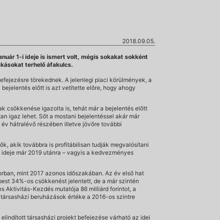
2018.09.05.
uár 1-i ideje is ismert volt, mégis sokakat sokként
akásokat terhelő áfakulcs.
fejezésre törekednek. A jelenlegi piaci körülmények, a
ejelentés előtt is azt vetítette előre, hogy ahogy
 csökkenése igazolta is, tehát már a bejelentés előtt
an igaz lehet. Sőt a mostani bejelentéssel akár már
 év hátralévő részében illetve jövőre további
, akik továbbra is profitábilisan tudják megvalósítani
ése ideje már 2019 utánra – vagyis a kedvezményes
torban, mint 2017 azonos időszakában. Az év első hat
képest 34%-os csökkenést jelentett, de a már szintén
Aktivitás-Kezdés mutatója 86 milliárd forintot, a
tt társasházi beruházások értéke a 2016-os szintre
indított társasházi projekt befejezése várható az idei