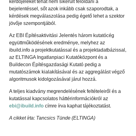
kérdőjeleket tehát nem sikerült feloldani a
bejelentéssel, sőt azok inkább csak szaporodtak, a
kérdések megválaszolása pedig égető lehet a szektor
jövője szempontjából.
Az EBI Építésaktivitási Jelentés három kutatócég
együttműködésének eredménye, melyhez az
ibuild.info a projektkutatással és a projektadatbázissal,
az ELTINGA Ingatlanpiaci Kutatóközpont és a
Buildecon Építésgazdasági Kutató pedig a
mutatószámok kialakításával és az aggregálást végző
algoritmusok kidolgozásával járul hozzá.
A teljes kiadvány megrendelésének feltételeiről és a
kutatással kapcsolatos háttérinformációkról az
ebi@ibuild.info
címre írva kaphat tájékoztatást.
A cikket írta: Tancsics Tünde (ELTINGA)