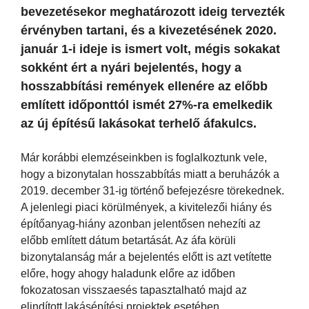
bevezetésekor meghatározott ideig tervezték
érvényben tartani, és a kivezetésének 2020.
január 1-i ideje is ismert volt, mégis sokakat
sokként ért a nyári bejelentés, hogy a
hosszabbítási remények ellenére az előbb
említett időponttól ismét 27%-ra emelkedik
az új építésű lakásokat terhelő áfakulcs.
Már korábbi elemzéseinkben is foglalkoztunk vele,
hogy a bizonytalan hosszabbítás miatt a beruházók a
2019. december 31-ig történő befejezésre törekednek.
A jelenlegi piaci körülmények, a kivitelezői hiány és
építőanyag-hiány azonban jelentősen nehezíti az
előbb említett dátum betartását. Az áfa körüli
bizonytalanság már a bejelentés előtt is azt vetítette
előre, hogy ahogy haladunk előre az időben
fokozatosan visszaesés tapasztalható majd az
elindított lakásépítési projektek esetében.