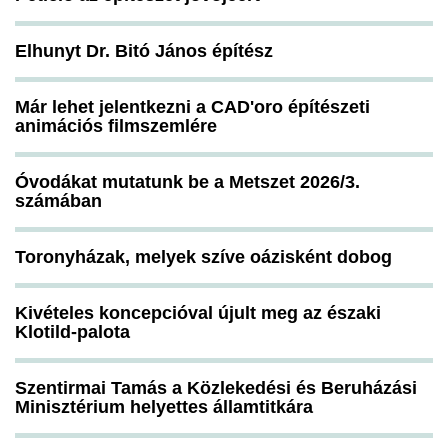
Elhunyt Dr. Bitó János építész
Már lehet jelentkezni a CAD'oro építészeti
animációs filmszemlére
Óvodákat mutatunk be a Metszet 2026/3.
számában
Toronyházak, melyek szíve oázisként dobog
Kivételes koncepcióval újult meg az északi
Klotild-palota
Szentirmai Tamás a Közlekedési és Beruházási
Minisztérium helyettes államtitkára