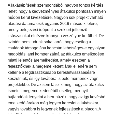
A lakásépítések szempontjából nagyon fontos kérdés
lehet, hogy a kedvezményes áfakulcs pontosan milyen
módon kerül kivezetésre. Nagyon sok projekt várható
átadási dátuma esik ugyanis 2019 második felére,
amely befejezési időpont a szektort jellemző
csúszásokat elnézve könnyen veszélybe kerülhet. De
szintén nem tudunk sokat arról, hogy esetleg a
családok támogatása kapcsán lehetséges-e egy olyan
megoldás, ami kompenzálná az áfakulcs emelkedése
miatti jelentős áremelkedést, amely esetben a
fejlesztőknek a megemelkedett árak ellenére sem
kellene a legdrasztikusabb keresletvisszaesésre
készülniük, és így továbbra is bele mernének vágni
projektekbe. De az sem látszik még, hogy az áfakulcs
ismételt megemelkedéséből esetleg mennyit
hajlandóak lenyelni a beruházók, hogy az így kevésbé
emelkedő árakon még legyen kereslet a lakásokra,
vagyis továbbra is legyenek fejlesztések a piacon. A