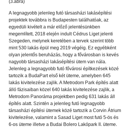
(3.ábra)
A legnagyobb jelenleg futó társasházi lakásépítési
projektek továbbra is Budapesten találhatóak, az
egyedüli kivételt a már előző jelentésünkben
megemlített, 2018 elején indult Cédrus Liget jelenti
Szegeden, melynek keretében a tervek szerint több
mint 530 lakás épül meg 2019 végéig. Ez egyébként
olyan jelentős beruházás, hogy a fővárosban is kevés
nagyobb társasházi lakásépítési ütem van nála.
Jelenleg a legnagyobb futó fővárosi építkezések közé
tartozik a BudaPart első két üteme, amelyben 645
lakás kivitelezése zajlik. A Metrodom Park építés alatt
álló fázisaiban közel 640 lakás kivitelezése zajlik, a
Metrodom Panoráma projektben pedig 631 lakás áll
építés alatt. Szintén a jelenleg futó legnagyobb
társasházi építési ütemek közé tartozik a Corvin Átrium
kivitelezése, valamint a Sasad Liget most futó 5-ös és
6-os üteme illetve a Budai Bolero Lakópark II. üteme.