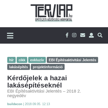
hír
cikk
exkluzív
EBI Építésaktivitási Jelentés
lakásépítés
projektinformáció
Kérdőjelek a hazai
lakásépítéseknél
EBI Építésaktivitási Jelentés – 2018 2.
negyedév
buildecon
|
2018.09.05. 12:13