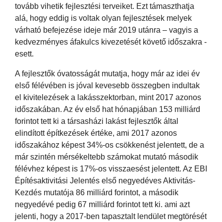
tovább vihetik fejlesztési terveiket. Ezt támaszthatja
alá, hogy eddig is voltak olyan fejlesztések melyek
várható befejezése ideje már 2019 utánra – vagyis a
kedvezményes áfakulcs kivezetését követő időszakra -
esett.
A fejlesztők óvatosságát mutatja, hogy már az idei év
első félévében is jóval kevesebb összegben indultak
el kivitelezések a lakásszektorban, mint 2017 azonos
időszakában. Az év első hat hónapjában 153 milliárd
forintot tett ki a társasházi lakást fejlesztők által
elindított építkezések értéke, ami 2017 azonos
időszakához képest 34%-os csökkenést jelentett, de a
már szintén mérsékeltebb számokat mutató második
félévhez képest is 17%-os visszaesést jelentett. Az EBI
Építésaktivitási Jelentés első negyedéves Aktivitás-
Kezdés mutatója 86 milliárd forintot, a második
negyedévé pedig 67 milliárd forintot tett ki. ami azt
jelenti, hogy a 2017-ben tapasztalt lendület megtörését