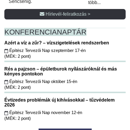
Sencsenig.
több...
Hírlevél-feliratkozás >
KONFERENCIA
NAPTÁR
Azért a víz a zűr? – vízszigetelések rendszerben
Építész Tervezői Nap szeptember 17-én
(MÉK: 2 pont)
Rés a pajzson – épületburok nyílászáróknál és más
kényes pontokon
Építész Tervezői Nap október 15-én
(MÉK: 2 pont)
Évtizedes problémák új kihívásokkal – tűzvédelem
2026
Építész Tervezői Nap november 12-én
(MÉK: 2 pont)