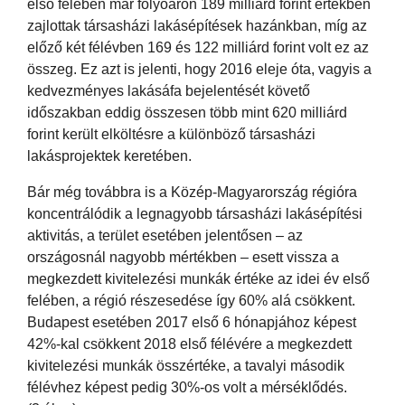
első felében már folyóáron 189 milliárd forint értékben
zajlottak társasházi lakásépítések hazánkban, míg az
előző két félévben 169 és 122 milliárd forint volt ez az
összeg. Ez azt is jelenti, hogy 2016 eleje óta, vagyis a
kedvezményes lakásáfa bejelentését követő
időszakban eddig összesen több mint 620 milliárd
forint került elköltésre a különböző társasházi
lakásprojektek keretében.
Bár még továbbra is a Közép-Magyarország régióra
koncentrálódik a legnagyobb társasházi lakásépítési
aktivitás, a terület esetében jelentősen – az
országosnál nagyobb mértékben – esett vissza a
megkezdett kivitelezési munkák értéke az idei év első
felében, a régió részesedése így 60% alá csökkent.
Budapest esetében 2017 első 6 hónapjához képest
42%-kal csökkent 2018 első félévére a megkezdett
kivitelezési munkák összértéke, a tavalyi második
félévhez képest pedig 30%-os volt a mérséklődés.