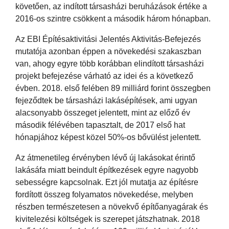
követően, az indított társasházi beruházások értéke a
2016-os szintre csökkent a második három hónapban.
Az EBI Építésaktivitási Jelentés Aktivitás-Befejezés
mutatója azonban éppen a növekedési szakaszban
van, ahogy egyre több korábban elindított társasházi
projekt befejezése várható az idei és a következő
évben. 2018. első felében 89 milliárd forint összegben
fejeződtek be társasházi lakásépítések, ami ugyan
alacsonyabb összeget jelentett, mint az előző év
második félévében tapasztalt, de 2017 első hat
hónapjához képest közel 50%-os bővülést jelentett.
Az átmenetileg érvényben lévő új lakásokat érintő
lakásáfa miatt beindult építkezések egyre nagyobb
sebességre kapcsolnak. Ezt jól mutatja az építésre
fordított összeg folyamatos növekedése, melyben
részben természetesen a növekvő építőanyagárak és
kivitelezési költségek is szerepet játszhatnak. 2018