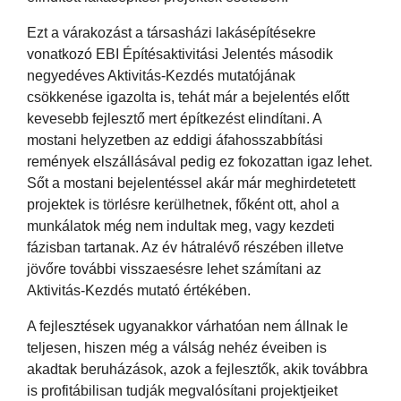
Ezt a várakozást a társasházi lakásépítésekre
vonatkozó EBI Építésaktivitási Jelentés második
negyedéves Aktivitás-Kezdés mutatójának
csökkenése igazolta is, tehát már a bejelentés előtt
kevesebb fejlesztő mert építkezést elindítani. A
mostani helyzetben az eddigi áfahosszabbítási
remények elszállásával pedig ez fokozattan igaz lehet.
Sőt a mostani bejelentéssel akár már meghirdetetett
projektek is törlésre kerülhetnek, főként ott, ahol a
munkálatok még nem indultak meg, vagy kezdeti
fázisban tartanak. Az év hátralévő részében illetve
jövőre további visszaesésre lehet számítani az
Aktivitás-Kezdés mutató értékében.
A fejlesztések ugyanakkor várhatóan nem állnak le
teljesen, hiszen még a válság nehéz éveiben is
akadtak beruházások, azok a fejlesztők, akik továbbra
is profitábilisan tudják megvalósítani projektjeiket