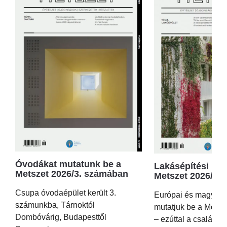
Óvodákat mutatunk be a
Lakásépítési kör
Metszet 2026/3. számában
Metszet 2026/2.
Csupa óvodaépület került 3.
Európai és magyar p
számunkba, Tárnoktól
mutatjuk be a Metsz
Dombóvárig, Budapesttől
– ezúttal a családi 