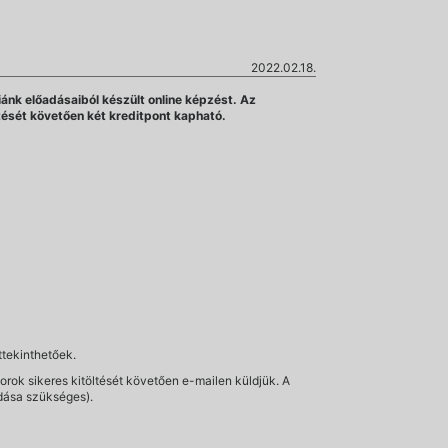
2022.02.18.
ánk előadásaiból készült online képzést. Az
tését követően két kreditpont kapható.
tekinthetőek.
orok sikeres kitöltését követően e-mailen küldjük. A
dása szükséges).