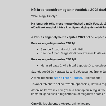
Két kreditpontért megtekinthetőek a 2021 ősz
Ware-Nagy Orsolya
Ha lemaradt róla, most megtekintheti a múlt ősszel, 
előadások megtekintése kreditpont-igénylés nélkül in
A
Per- és engedélymentes építés 2021
online képzés 
Per- és engedélymentes 2021/I.
Szende Árpád: Homlokzati hibák
Szende Árpád: Magastetők tervezési és kivitelez
Per- és engedélymentes 2021/II.
Haraszti László: Mi a hiba? Lapostető-szigetelé
Szende Árpád és Haraszti László előadásait gyártói elő
A fenti képzésre
ezen a linken keresztül
jelentkezhet.
További felvehető online továbbképzéseink, illetve a ré
Az online képzések elvégzése a Tervlap.hu-n regisztráció
kamarai igazolások a regisztrációkor megadott adatok a
Címkék:
kreditpontos képzés, online képzés