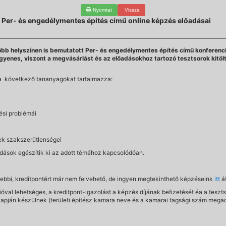
Nyomtat
Vissza
i Per- és engedélymentes építés című online képzés előadásai
több helyszínen is bemutatott Per- és engedélymentes építés című konferenci
gyenes, viszont a megvásárlást és az előadásokhoz tartozó tesztsorok kitöl
a következő tananyagokat tartalmazza:
ési problémái
sek szakszerűtlenségei
adások egészítik ki az adott témához kapcsolódóan.
gebbi, kreditpontért már nem felvehető, de ingyen megtekinthető képzéseink
itt
át
val lehetséges, a kreditpont-igazolást a képzés díjának befizetését éa a teszts
lapján készülnek (területi építész kamara neve és a kamarai tagsági szám mega