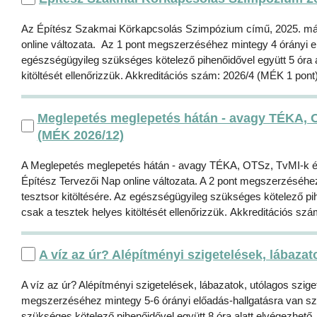
Az Építész Szakmai Körkapcsolás Szimpózium című, 2025. május 
online változata. Az 1 pont megszerzéséhez mintegy 4 órányi el
egészségügyileg szükséges kötelező pihenőidővel együtt 5 óra al
kitöltését ellenőrizzük. Akkreditációs szám: 2026/4 (MÉK 1 pont
Meglepetés meglepetés hátán - avagy TÉKA, O
(MÉK 2026/12)
A Meglepetés meglepetés hátán - avagy TÉKA, OTSz, TvMI-k é
Építész Tervezői Nap online változata. A 2 pont megszerzéséhe
tesztsor kitöltésére. Az egészségügyileg szükséges kötelező pihe
csak a tesztek helyes kitöltését ellenőrizzük. Akkreditációs sz
A víz az úr? Alépítményi szigetelések, lábaza
A víz az úr? Alépítményi szigetelések, lábazatok, utólagos szige
megszerzéséhez mintegy 5-6 órányi előadás-hallgatásra van szü
szükséges kötelező pihenőidővel együtt 8 óra alatt elvégezhető. 