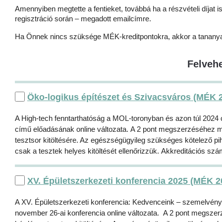
Amennyiben megtette a fentieket, továbbá ha a részvételi díjat i
regisztráció során – megadott emailcímre.
Ha Önnek nincs szüksége MÉK-kreditpontokra, akkor a tananyagok
Felveh
Öko-logikus építészet és Szivacsváros (MÉK 
A High-tech fenntarthatóság a MOL-toronyban és azon túl 2024
című előadásának online változata. A 2 pont megszerzéséhez mi
tesztsor kitöltésére. Az egészségügyileg szükséges kötelező pihe
csak a tesztek helyes kitöltését ellenőrizzük. Akkreditációs sz
XV. Épületszerkezeti konferencia 2025 (MÉK 2
A XV. Épületszerkezeti konferencia: Kedvenceink – szemelvénye
november 26-ai konferencia online változata. A 2 pont megszer