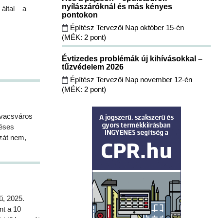
nyílászáróknál és más kényes
által – a
pontokon
Építész Tervezői Nap október 15-én
(MÉK: 2 pont)
Évtizedes problémák új kihívásokkal –
tűzvédelem 2026
Építész Tervezői Nap november 12-én
(MÉK: 2 pont)
ivacsváros
déses
szát nem,
ű, 2025.
nt a 10