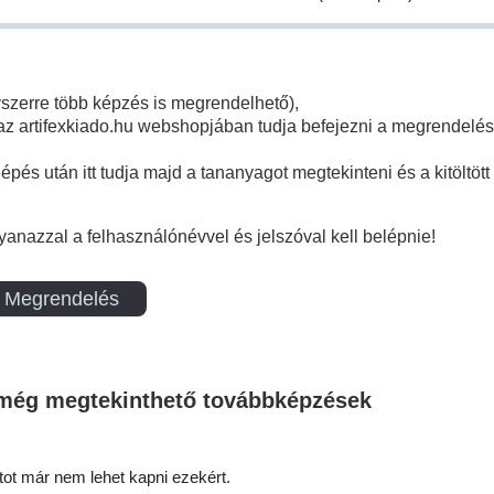
gyszerre több képzés is megrendelhető),
z artifexkiado.hu webshopjában tudja befejezni a megrendelés
pés után itt tudja majd a tananyagot megtekinteni és a kitöltött 
anazzal a felhasználónévvel és jelszóval kell belépnie!
Megrendelés
 még megtekinthető továbbképzések
ot már nem lehet kapni ezekért.