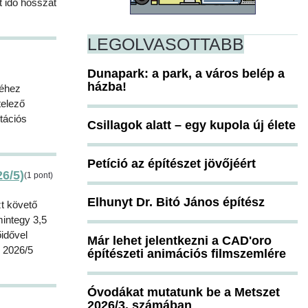
t idő hosszát
LEGOLVASOTTABB
Dunapark: a park, a város belép a
házba!
séhez
telező
itációs
Csillagok alatt – egy kupola új élete
Petíció az építészet jövőjéért
6/5)
(1 pont)
Elhunyt Dr. Bitó János építész
zt követő
mintegy 3,5
idővel
Már lehet jelentkezni a CAD'oro
: 2026/5
építészeti animációs filmszemlére
Óvodákat mutatunk be a Metszet
2026/3. számában