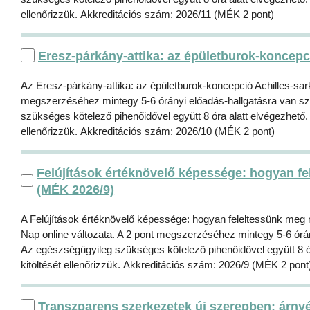
ellenőrizzük. Akkreditációs szám: 2026/11 (MÉK 2 pont)
Eresz-párkány-attika: az épületburok-koncepc
Az Eresz-párkány-attika: az épületburok-koncepció Achilles-sar
megszerzéséhez mintegy 5-6 órányi előadás-hallgatásra van szü
szükséges kötelező pihenőidővel együtt 8 óra alatt elvégezhető. 
ellenőrizzük. Akkreditációs szám: 2026/10 (MÉK 2 pont)
Felújítások értéknövelő képessége: hogyan fe
(MÉK 2026/9)
A Felújítások értéknövelő képessége: hogyan feleltessünk meg r
Nap online változata. A 2 pont megszerzéséhez mintegy 5-6 órán
Az egészségügyileg szükséges kötelező pihenőidővel együtt 8 ór
kitöltését ellenőrizzük. Akkreditációs szám: 2026/9 (MÉK 2 pont
Transzparens szerkezetek új szerepben: árnyé