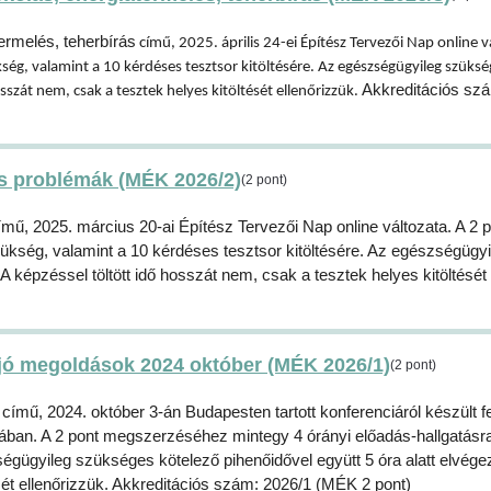
ermelés, teherbírás
című, 2025. április 24-ei Építész Tervezői Nap online v
ég, valamint a 10 kérdéses tesztsor kitöltésére. Az egészségügyileg szüksé
Akkreditációs sz
sszát nem, csak a tesztek helyes kitöltését ellenőrizzük.
és problémák (MÉK 2026/2)
(2 pont)
ű, 2025. március 20-ai Építész Tervezői Nap online változata. A 2 p
kség, valamint a 10 kérdéses tesztsor kitöltésére. Az egészségügyi
A képzéssel töltött idő hosszát nem, csak a tesztek helyes kitöltését
 jó megoldások 2024 október (MÉK 2026/1)
(2 pont)
ímű, 2024. október 3-án Budapesten tartott konferenciáról készült fe
rmában. A 2 pont megszerzéséhez mintegy 4 órányi előadás-hallgatásr
égügyileg szükséges kötelező pihenőidővel együtt 5 óra alatt elvége
ését ellenőrizzük. Akkreditációs szám: 2026/1 (MÉK 2 pont)