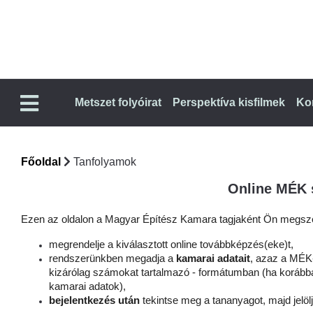
Metszet folyóirat
Perspektíva kisfilmek
Ko
Főoldal
Tanfolyamok
Online MÉK 
Ezen az oldalon a Magyar Építész Kamara tagjaként Ön megszer
megrendelje a kiválasztott online továbbképzés(eke)t,
rendszerünkben megadja a
kamarai adatait
, azaz a MÉK-
kizárólag számokat tartalmazó - formátumban (ha korábban
kamarai adatok),
bejelentkezés után
tekintse meg a tananyagot, majd jelölj