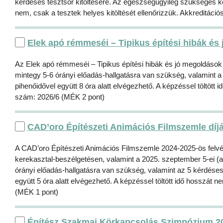
kérdéses tesztsor kitöltésére. Az egészségügyileg szükséges köt
nem, csak a tesztek helyes kitöltését ellenőrizzük. Akkreditác
Elek apó rémmeséi – Tipikus építési hibák és
Az Elek apó rémmeséi – Tipikus építési hibák és jó megoldások
mintegy 5-6 órányi előadás-hallgatásra van szükség, valamint a
pihenőidővel együtt 8 óra alatt elvégezhető. A képzéssel töltött 
szám: 2026/6 (MÉK 2 pont)
CAD’oro Építészeti Animációs Filmszemle díj
A CAD’oro Építészeti Animációs Filmszemle 2024-2025-ös felvéte
kerekasztal-beszélgetésen, valamint a 2025. szeptember 5-ei (an
órányi előadás-hallgatásra van szükség, valamint az 5 kérdéses
együtt 5 óra alatt elvégezhető. A képzéssel töltött idő hosszát 
(MÉK 1 pont)
Építész Szakmai Körkapcsolás Szimpózium 2