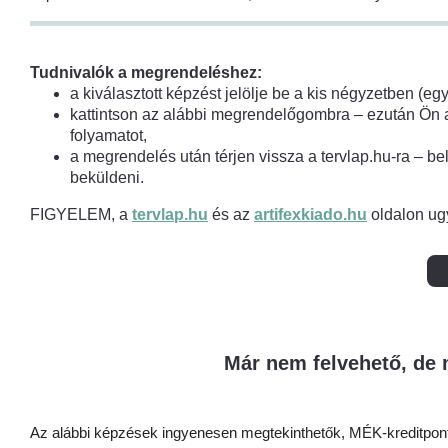
Tudnivalók a megrendeléshez:
a kiválasztott képzést jelölje be a kis négyzetben (e
kattintson az alábbi megrendelőgombra – ezután Ön a
folyamatot,
a megrendelés után térjen vissza a tervlap.hu-ra – belé
beküldeni.
FIGYELEM, a
tervlap.hu
és az
artifexkiado.hu
oldalon ugy
Már nem felvehető, de
Az alábbi képzések ingyenesen megtekinthetők, MÉK-kreditpont