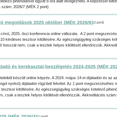
elező pihenőidővel együtt 8 óra alatt elvégezhető. A képzéssel töltöt
iós szám: 2026/7 (MÉK 2 pont)
 jó megoldások 2025 október (MÉK 2026/6)
(2 pont)
 című, 2025. őszi konferencia online változata. A 2 pont megszerzé
 10 kérdéses tesztsor kitöltésére. Az egészségügyileg szükséges kö
idő hosszát nem, csak a tesztek helyes kitöltését ellenőrizzük. Akkred
átadó és kerekasztal-beszélgetés 2024-2025 (MÉK 202
leiből készült online képzés. A 2024. május 14-ei díjátadón és az a
gol nyelvű) díjátadón rögzített felvétel. Az 1 pont megszerzéséhez 
 tesztsor kitöltésére. Az egészségügyileg szükséges kötelező pihenő
nem, csak a tesztek helyes kitöltését ellenőrizzük. Akkreditációs szám
025 (MÉK 2026/4)
(1 pont)