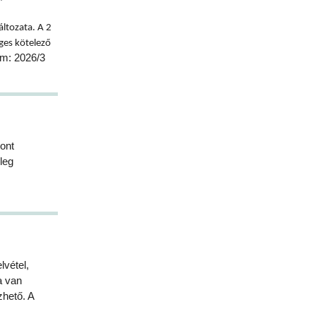
áltozata. A 2
ges kötelező
ám: 2026/3
ont
leg
lvétel,
a van
zhető. A