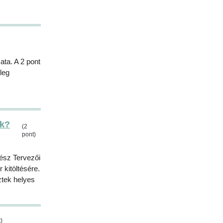
ata. A 2 pont
leg
ak?
(2
pont)
tész Tervezői
 kitöltésére.
ztek helyes
)