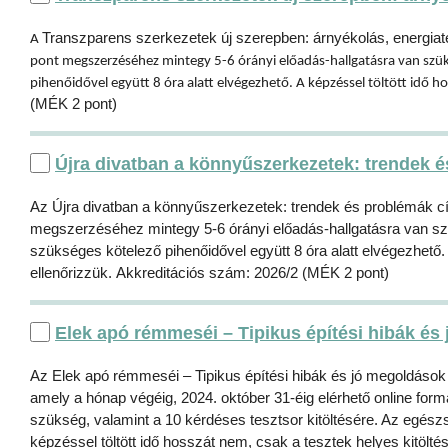
Transzparens szerkezetek új szerepben: árnyékolás, energiat
A
pont megszerzéséhez mintegy 5-6 órányi előadás-hallgatásra van szüks
pihenőidővel együtt 8 óra alatt elvégezhető. A képzéssel töltött idő ho
(MÉK 2 pont)
Újra divatban a könnyűszerkezetek: trendek 
Az Újra divatban a könnyűszerkezetek: trendek és problémák cím
megszerzéséhez mintegy 5-6 órányi előadás-hallgatásra van szü
szükséges kötelező pihenőidővel együtt 8 óra alatt elvégezhető. 
ellenőrizzük. Akkreditációs szám: 2026/2 (MÉK 2 pont)
Elek apó rémmeséi – Tipikus építési hibák és
Az Elek apó rémmeséi – Tipikus építési hibák és jó megoldások c
amely a hónap végéig, 2024. október 31-éig elérhető online fo
szükség, valamint a 10 kérdéses tesztsor kitöltésére. Az egészs
képzéssel töltött idő hosszát nem, csak a tesztek helyes kitölt