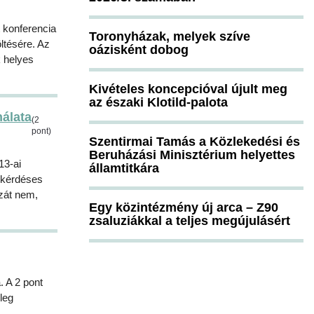
 konferencia
Toronyházak, melyek szíve
ltésére. Az
oázisként dobog
k helyes
Kivételes koncepcióval újult meg
az északi Klotild-palota
álata
(2
pont)
Szentirmai Tamás a Közlekedési és
Beruházási Minisztérium helyettes
13-ai
államtitkára
0 kérdéses
szát nem,
Egy közintézmény új arca – Z90
zsaluziákkal a teljes megújulásért
. A 2 pont
leg