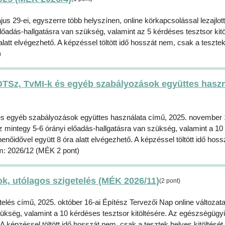
29-ei, egyszerre több helyszínen, online körkapcsolással lezajlott
őadás-hallgatásra van szükség, valamint az 5 kérdéses tesztsor kitö
att elvégezhető. A képzéssel töltött idő hosszát nem, csak a teszte
)
TSz, TvMI-k és egyéb szabályozások együttes haszn
s egyéb szabályozások együttes használata című, 2025. november 
z mintegy 5-6 órányi előadás-hallgatásra van szükség, valamint a 1
nőidővel együtt 8 óra alatt elvégezhető. A képzéssel töltött idő hos
ám: 2026/12 (MÉK 2 pont)
tok, utólagos szigetelés (MÉK 2026/11)
(2 pont)
telés című, 2025. október 16-ai Építész Tervezői Nap online változata
kség, valamint a 10 kérdéses tesztsor kitöltésére. Az egészségügyi
A képzéssel töltött idő hosszát nem, csak a tesztek helyes kitöltését