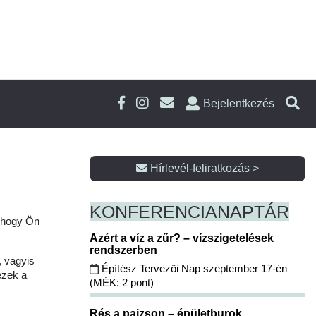
Bejelentkezés
Hírlevél-feliratkozás >
KONFERENCIA
NAPTÁR
, hogy Ön
Azért a víz a zűr? – vízszigetelések
rendszerben
, vagyis
Építész Tervezői Nap szeptember 17-én
ezek a
(MÉK: 2 pont)
Rés a pajzson – épületburok