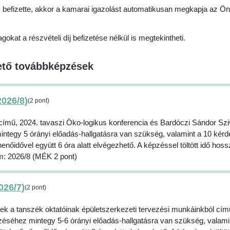
s befizette, akkor a kamarai igazolást automatikusan megkapja az Ön 
at a részvételi díj befizetése nélkül is megtekintheti.
ető továbbképzések
2026/8)
(2 pont)
 című, 2024. tavaszi Öko-logikus konferencia és Bardóczi Sándor Sz
ntegy 5 órányi előadás-hallgatásra van szükség, valamint a 10 kér
nőidővel együtt 6 óra alatt elvégezhető. A képzéssel töltött idő hos
ám: 2026/8 (MÉK 2 pont)
026/7)
(2 pont)
k a tanszék oktatóinak épületszerkezeti tervezési munkáinkból cím
zéséhez mintegy 5-6 órányi előadás-hallgatásra van szükség, valami