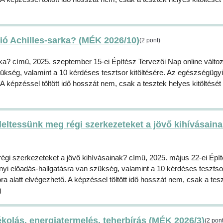
ió Achilles-sarka? (MÉK 2026/10)
(2 pont)
ka? című, 2025. szeptember 15-ei Építész Tervezői Nap online változ
kség, valamint a 10 kérdéses tesztsor kitöltésére. Az egészségügyi
A képzéssel töltött idő hosszát nem, csak a tesztek helyes kitöltését
leltessünk meg régi szerkezeteket a jövő kihívásain
égi szerkezeteket a jövő kihívásainak? című, 2025. május 22-ei Épí
yi előadás-hallgatásra van szükség, valamint a 10 kérdéses tesztsor
a alatt elvégezhető. A képzéssel töltött idő hosszát nem, csak a tes
)
kolás, energiatermelés, teherbírás (MÉK 2026/3)
(2 pont