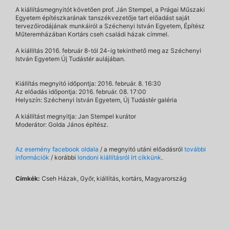
A kiállításmegnyitót követően prof. Ján Stempel, a Prágai Műszaki
Egyetem építészkarának tanszékvezetője tart előadást saját
tervezőirodájának munkáiról a Széchenyi István Egyetem, Építész
Műteremházában Kortárs cseh családi házak címmel.
A kiállítás 2016. február 8-tól 24-ig tekinthető meg az Széchenyi
István Egyetem Új Tudástér aulájában.
Kiállítás megnyitó időpontja: 2016. február. 8. 16:30
Az előadás időpontja: 2016. február. 08. 17:00
Helyszín: Széchenyi István Egyetem, Új Tudástér galéria
A kiállítást megnyitja: Jan Stempel kurátor
Moderátor: Golda János építész.
Az esemény facebook oldala
/ a megnyitó utáni előadásról
további
információk
/ korábbi
londoni kiállításról írt cikkünk
.
Címkék:
Cseh Házak, Győr, kiállítás, kortárs, Magyarország