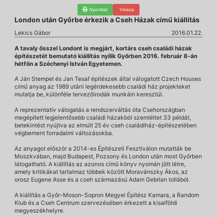
Nyomtat
Vissza
London után Győrbe érkezik a Cseh Házak című kiállítás
Lekics Gábor
2016.01.22.
A tavaly ősszel Londont is megjárt, kortárs cseh családi házak
építészetét bemutató kiállítás nyílik Győrben 2016. február 8-án
hétfőn a Széchenyi István Egyetemen.
A Ján Stempel és Jan Tesař építészek által válogatott Czech Houses
című anyag az 1989 utáni legérdekesebb családi ház projekteket
mutatja be, különféle tervezőirodák munkáin keresztül.
A reprezentatív válogatás a rendszerváltás óta Csehországban
megépített legjelentősebb családi házakból szemléltet 33 példát,
betekintést nyújtva az elmúlt 25 év cseh családiház-építészetében
végbement forradalmi változásokba.
Az anyagot először a 2014-es Építészeti Fesztiválon mutatták be
Moszkvában, majd Budapest, Pozsony és London után most Győrben
látogatható. A kiállítás az azonos című könyv nyomán jött létre,
amely kritikákat tartalmaz többek között Moravánszky Ákos, az
orosz Eugene Asse és a cseh származású Adam Gebrian tollából.
A kiállítás a Győr-Moson-Sopron Megyei Építész Kamara, a Random
Klub és a Cseh Centrum szervezésében érkezett a kisalföldi
megyeszékhelyre.