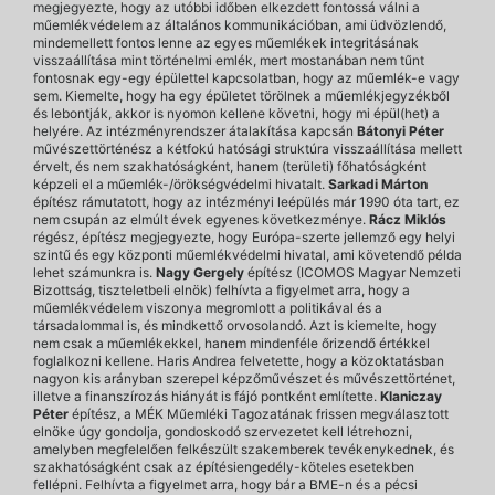
megjegyezte, hogy az utóbbi időben elkezdett fontossá válni a
műemlékvédelem az általános kommunikációban, ami üdvözlendő,
mindemellett fontos lenne az egyes műemlékek integritásának
visszaállítása mint történelmi emlék, mert mostanában nem tűnt
fontosnak egy-egy épülettel kapcsolatban, hogy az műemlék-e vagy
sem. Kiemelte, hogy ha egy épületet törölnek a műemlékjegyzékből
és lebontják, akkor is nyomon kellene követni, hogy mi épül(het) a
helyére. Az intézményrendszer átalakítása kapcsán
Bátonyi Péter
művészettörténész a kétfokú hatósági struktúra visszaállítása mellett
érvelt, és nem szakhatóságként, hanem (területi) főhatóságként
képzeli el a műemlék-/örökségvédelmi hivatalt.
Sarkadi Márton
építész rámutatott, hogy az intézményi leépülés már 1990 óta tart, ez
nem csupán az elmúlt évek egyenes következménye.
Rácz Miklós
régész, építész megjegyezte, hogy Európa-szerte jellemző egy helyi
szintű és egy központi műemlékvédelmi hivatal, ami követendő példa
lehet számunkra is.
Nagy Gergely
építész (ICOMOS Magyar Nemzeti
Bizottság, tiszteletbeli elnök) felhívta a figyelmet arra, hogy a
műemlékvédelem viszonya megromlott a politikával és a
társadalommal is, és mindkettő orvosolandó. Azt is kiemelte, hogy
nem csak a műemlékekkel, hanem mindenféle őrizendő értékkel
foglalkozni kellene. Haris Andrea felvetette, hogy a közoktatásban
nagyon kis arányban szerepel képzőművészet és művészettörténet,
illetve a finanszírozás hiányát is fájó pontként említette.
Klaniczay
Péter
építész, a MÉK Műemléki Tagozatának frissen megválasztott
elnöke úgy gondolja, gondoskodó szervezetet kell létrehozni,
amelyben megfelelően felkészült szakemberek tevékenykednek, és
szakhatóságként csak az építésiengedély-köteles esetekben
fellépni. Felhívta a figyelmet arra, hogy bár a BME-n és a pécsi