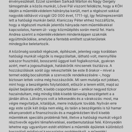
érvényesülését. Ezzel szemben Sarkadi Márton és Nagy Gergely
támogatnák a közös munkát, Lővei Pál viszont felidézte, hogy a KÖH
idején a műemlékvédelem hátrányba került, mert a régészet sokkal
nagyobb időtávot vizsgál (20 000 évet, 1711-ig), így felülreprezentált
lett a hatósági munkán belül. Klaniczay Péter ehhez hozzáfűzte,
hogy a régészeti munkák jelentős hányada nem műemlékekkel
kapcsolatos, hanem út- vagy közműépítés során merül fel. Haris
Andrea szerint a műemlékvédelem mindenképpen szakmák
együttműködése, amelybe a fentebb említett szakterületek
mindegyike beletartozik.
A közönség soraiból régészek, építészek, jelenleg vagy korábban
hatósági munkát végzők is megszólaltak, látható volt, mennyiféle
sokszor frusztráló, bosszantó üggyel kell foglalkozniuk, gyakran
azért, mert a jogosultságok, hatáskörök nincsenek tisztázva. A
hozzászólások sorát úgy rekesztették be este 8 órakor – mivel a
termet eddig bocsátották a szervezők rendelkezésére –, hogy
biztosan lettek volna még hozzászólók. Mi sem mutatja ezt jobban,
mint hogy a beszélgetés folytatódott, először a terem előtt, majd az
épület bejárata előtt, kisebb csoportokban – amikor negyed tízkor
hazaindultam, még mindig több kisebb társaság beszélgetett a a
járdán állva. Látványos volt a lelkesedés és a várakozás: most, ma
végre megvitatjuk, kitaláljuk, merre induljunk tovább. Nyilván erre
egy este szűk két órája nem elég, és talán a beszélgetés is túl hamar
elkanyarodott a finanszírozás és a magánkézben lévő kisebb
műemlékek speciális problémái felé, illetve a hatósági munkát végző
résztvevők egyéni témafelvetései, esetbemutatásai felé. Könnyedén
lehetne egy ugyanilyen estét eltölteni a műemlék épületek különböző
használati módjaival kapcsolatos problémákról, a műemléki