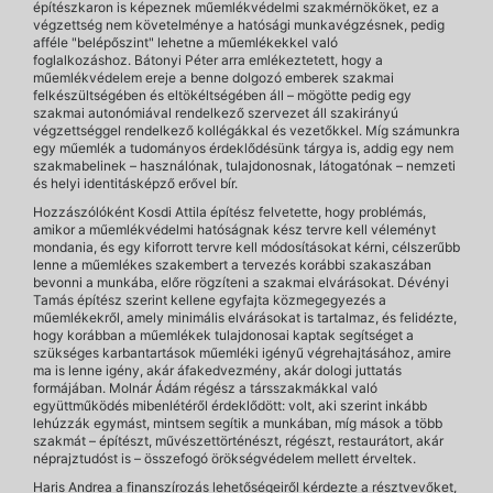
építészkaron is képeznek műemlékvédelmi szakmérnököket, ez a
végzettség nem követelménye a hatósági munkavégzésnek, pedig
afféle "belépőszint" lehetne a műemlékekkel való
foglalkozáshoz. Bátonyi Péter arra emlékeztetett, hogy a
műemlékvédelem ereje a benne dolgozó emberek szakmai
felkészültségében és eltökéltségében áll – mögötte pedig egy
szakmai autonómiával rendelkező szervezet áll szakirányú
végzettséggel rendelkező kollégákkal és vezetőkkel. Míg számunkra
egy műemlék a tudományos érdeklődésünk tárgya is, addig egy nem
szakmabelinek – használónak, tulajdonosnak, látogatónak – nemzeti
és helyi identitásképző erővel bír.
Hozzászólóként Kosdi Attila építész felvetette, hogy problémás,
amikor a műemlékvédelmi hatóságnak kész tervre kell véleményt
mondania, és egy kiforrott tervre kell módosításokat kérni, célszerűbb
lenne a műemlékes szakembert a tervezés korábbi szakaszában
bevonni a munkába, előre rögzíteni a szakmai elvárásokat. Dévényi
Tamás építész szerint kellene egyfajta közmegegyezés a
műemlékekről, amely minimális elvárásokat is tartalmaz, és felidézte,
hogy korábban a műemlékek tulajdonosai kaptak segítséget a
szükséges karbantartások műemléki igényű végrehajtásához, amire
ma is lenne igény, akár áfakedvezmény, akár dologi juttatás
formájában. Molnár Ádám régész a társszakmákkal való
együttműködés mibenlétéről érdeklődött: volt, aki szerint inkább
lehúzzák egymást, mintsem segítik a munkában, míg mások a több
szakmát – építészt, művészettörténészt, régészt, restaurátort, akár
néprajztudóst is – összefogó örökségvédelem mellett érveltek.
Haris Andrea a finanszírozás lehetőségeiről kérdezte a résztvevőket,