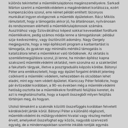
különös tekintettel a műemléktulajdonos magánszemélyekre. Sarkadi
Márton szerint a műemlékvédelem a magánérdeket korlátozza, ezért
kompenzációra szorul, erre német példát említett: bizonyos
munkákat ingyen elvégeznek a műemlék épületeken. Rácz Miklós
rámutatott, hogy a támogatás akkor jó, ha általánosan, nyilvánosan
és rendszeresen elérhető a műemléktulajdonosok számára.
Ausztriához vagy Szlovákiához képest sokkal kevesebbet fordítunk
műemlékekre, pedig számos módja lenne a támogatásnak: például
szja-kedvezmény, vagy ösztönzött adomány. Nagy Gergely
megjegyezte, hogy a népi építészeti program a karbantartást is
támogatja, és gyakran egy minimális mértékű támogatás is
katalizátora lehet a műemlékkel való törődésnek. Az oktatás is
szemléletmegújításra szorul, jó lenne, ha minden építész kapna
szakszerű műemlékvédelmi oktatást, nem szorulna ez a szakterület
a fakultatív tárgyak, illetve a posztgraduális képzés körébe. Bátonyi
Péter arra emlékeztetett, hogy egy épület forgalmi értékét jelenleg
csökkenti a műemléki védelem, nehezebben és olcsóbban lehet
eladni, mint egy nem védett épületet. Klaniczay Péter felidézte, hogy
pár évtizeddel korábban, a 90-es években még a műemlékvédelmi
hatóság osztotta be a műemlékekre fordítható felújítási keretet, és
azt is meghatározhatta, hogy a kapott összegből milyen felújítás
történjen meg, és hogyan.
Utolsó témaként a szakmák közötti összefüggés korábban felvetett
kérdéskörét járták körül. Bátonyi Péter a különálló régészeti,
műemlékvédelmi és műtárgyvédelmi hivatal vagy részleg mellett
érvelt, amelyeket összefoghat egy közös, nagyobb szervezeti
egység, de a mindennapokban szerinte inkább rontják egymás