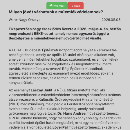
Nyomtat
Vissza
Milyen jövőt várhatunk a műemlékvédelemnek?
Ware-Nagy Orsolya
2026.05.08.
Elképesztően nagy érdeklődés övezte a 2026. május 4-én, hétfőn
megrendezett RÉKE-estet, amely nemes egyszerűséggel a
Beszélgetés a műemlékvédelem jövőjéről címet viselte.
A FUGA – Budapesti Építészeti Központ adott helyet a kerekasztal-
beszélgetésnek, amely az április 12. utáni első olyan alkalom volt,
amelyen a műemlékekkel foglalkozó szakemberek és a műemlékek
sorsát szívükön viselők összejöhettek és megvitathatták, merre
tovább. Valószínűleg a szervező Régi Épületek Kutatóinak
Egyesületét is meglepte az eseményt övező érdeklődés: sokan a
termen kívülre szorultak, és a termen belüli is többen állni
kényszerültek.
Az eseményt
Lászay Judit
, a RÉKE titkára nyitotta meg, aki
visszaemlékezett a műemlékvédelem intézményi hátterének számos
átszervezésére, a Kulturális Örökségvédelmi Hivatal feltűnésétől
(2001) megszűnéséig, majd pedig a Forster Központ hányattatott
évein keresztül a mára kialakult helyzetig, amely holnaptól
gyökeresen meg fog változni.
Dr. Haris Andrea
művészettörténész,
a RÉKE elnöke kiemelte, hogy manapság könnyebb egy évtizedekkel
ezelőtt levédett épület iratait megtalálni, mint egy az elmúlt években
védelem alá vont épületét.
Lővei Pál
művészettörténész, akadémikus