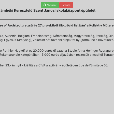
Nyomtat
Vissza
zsámbéki Keresztelő Szent János Iskolaközpont épületét
e of Architecture zsűrije 27 projektből álló „rövid listáján” a Kollektív Mű
nia, Ausztria, Belgium, Franciaország, Németország, Magyarország, Írország, Ola
 Egyesült Királyság), valamint hét további projektet nyújtottak be a következő 
lippe Rotthier Nagydíjat és 20.000 eurós díjazást a Studio Anna Heringer Rudra
Rekonstrukció kategóriában 15.000 eurós díjazásban részesült a madridi Terrac
er 23.-án nyílik kiállítás a CIVA alapítvány épületében (rue de l’Ermitage 55).