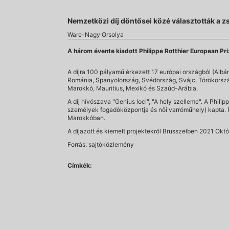
Nemzetközi díj döntősei közé választották a 
Ware-Nagy Orsolya
A három évente kiadott Philippe Rotthier European Priz
A díjra 100 pályamű érkezett 17 európai országból (Albá
Románia, Spanyolország, Svédország, Svájc, Törökország,
Marokkó, Mauritius, Mexikó és Szaúd-Arábia.
A díj hívószava "Genius loci", "A hely szelleme". A Phi
személyek fogadóközpontja és női varróműhely) kapta. 
Marokkóban.
A díjazott és kiemelt projektekről Brüsszelben 2021 Októb
Forrás: sajtóközlemény
Címkék: