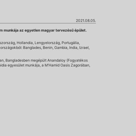
2021.08.05.
terem munkája az egyetlen magyar tervezésű épület.
szország, Hollandia, Lengyelország, Portugália,
országokból: Banglades, Benin, Gambia, India, Izrael,
purban, Bangladesben megépült Anandaloy (Fogyatékos
hidia egyesület munkája, a M’Hamid Oasis Zagorában,