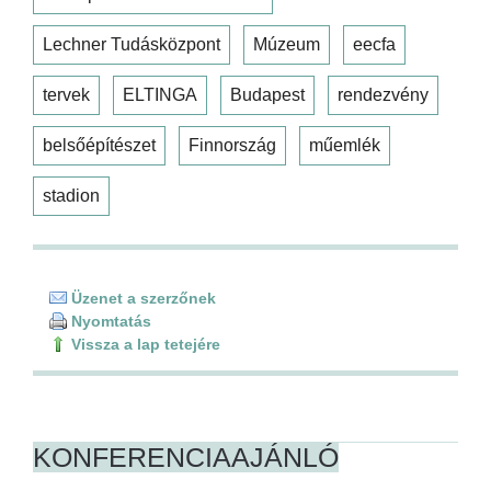
Lechner Tudásközpont
Múzeum
eecfa
tervek
ELTINGA
Budapest
rendezvény
belsőépítészet
Finnország
műemlék
stadion
Üzenet a szerzőnek
Nyomtatás
Vissza a lap tetejére
KONFERENCIAAJÁNLÓ