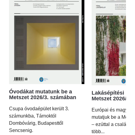
Óvodákat mutatunk be a
Lakásépítési kör
Metszet 2026/3. számában
Metszet 2026/2.
Csupa óvodaépület került 3.
Európai és magyar p
számunkba, Tárnoktól
mutatjuk be a Metsz
Dombóvárig, Budapesttől
– ezúttal a családi 
Sencsenig.
több...