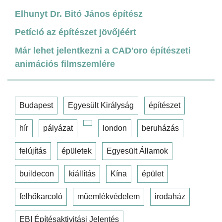
Elhunyt Dr. Bitó János építész
Petíció az építészet jövőjéért
Már lehet jelentkezni a CAD'oro építészeti
animációs filmszemlére
Budapest
Egyesült Királyság
építészet
hír
pályázat
london
beruházás
felújítás
épületek
Egyesült Államok
buildecon
kiállítás
Kína
épület
felhőkarcoló
műemlékvédelem
irodaház
EBI Építésaktivitási Jelentés