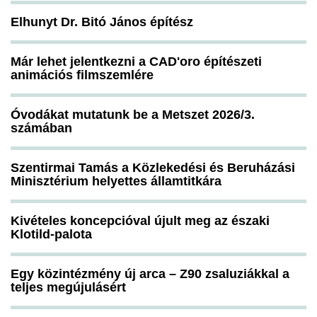
Elhunyt Dr. Bitó János építész
Már lehet jelentkezni a CAD'oro építészeti
animációs filmszemlére
Óvodákat mutatunk be a Metszet 2026/3.
számában
Szentirmai Tamás a Közlekedési és Beruházási
Minisztérium helyettes államtitkára
Kivételes koncepcióval újult meg az északi
Klotild-palota
Egy közintézmény új arca – Z90 zsaluziákkal a
teljes megújulásért