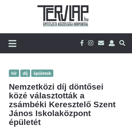
hír
díj
épületek
Nemzetközi díj döntősei
közé választották a
zsámbéki Keresztelő Szent
János Iskolaközpont
épületét