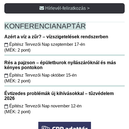
Hírlevél-feliratkozás >
KONFERENCIA
NAPTÁR
Azért a víz a zűr? – vízszigetelések rendszerben
Építész Tervezői Nap szeptember 17-én
(MÉK: 2 pont)
Rés a pajzson – épületburok nyílászáróknál és más
kényes pontokon
Építész Tervezői Nap október 15-én
(MÉK: 2 pont)
Évtizedes problémák új kihívásokkal – tűzvédelem
2026
Építész Tervezői Nap november 12-én
(MÉK: 2 pont)