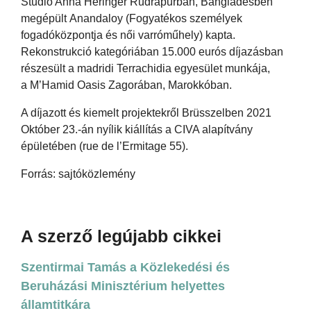
Studio Anna Heringer Rudrapurban, Bangladesben
megépült Anandaloy (Fogyatékos személyek
fogadóközpontja és női varróműhely) kapta.
Rekonstrukció kategóriában 15.000 eurós díjazásban
részesült a madridi Terrachidia egyesület munkája,
a M’Hamid Oasis Zagorában, Marokkóban.
A díjazott és kiemelt projektekről Brüsszelben 2021
Október 23.-án nyílik kiállítás a CIVA alapítvány
épületében (rue de l’Ermitage 55).
Forrás: sajtóközlemény
A szerző legújabb cikkei
Szentirmai Tamás a Közlekedési és
Beruházási Minisztérium helyettes
államtitkára