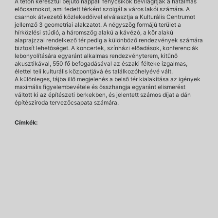
A tetőn keresztül bejutó nappali fénycsíkok bevilágítják a hatalmas
előcsarnokot, ami fedett térként szolgál a város lakói számára. A
csarnok átvezető közlekedőivel elválasztja a Kulturális Centrumot
jellemző 3 geometriai alakzatot. A négyszög formájú terület a
hírközlési stúdió, a háromszög alakú a kávézó, a kör alakú
alaprajzzal rendelkező tér pedig a különböző rendezvények számára
biztosít lehetőséget. A koncertek, színházi előadások, konferenciák
lebonyolítására egyaránt alkalmas rendezvényterem, kitűnő
akusztikával, 550 fő befogadásával az északi félteke izgalmas,
élettel teli kulturális központjává és találkozóhelyévé vált.
A különleges, tájba illő megjelenés a belső tér kialakítása az igények
maximális figyelembevétele és összhangja egyaránt elismerést
váltott ki az építészeti berkekben, és jelentett számos díjat a dán
építésziroda tervezőcsapata számára.
Címkék: