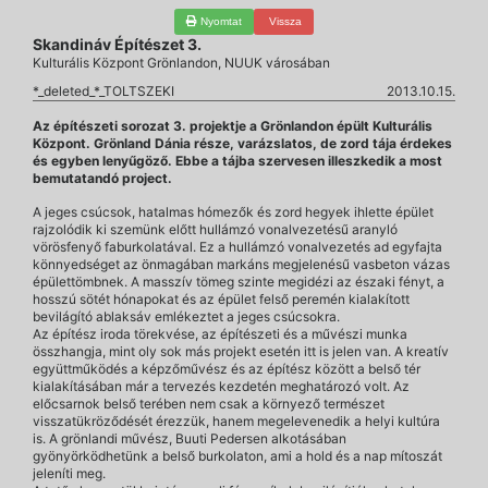
Nyomtat
Vissza
Skandináv Építészet 3.
Kulturális Központ Grönlandon, NUUK városában
*_deleted_*_TOLTSZEKI
2013.10.15.
Az építészeti sorozat 3. projektje a Grönlandon épült Kulturális
Központ. Grönland Dánia része, varázslatos, de zord tája érdekes
és egyben lenyűgöző. Ebbe a tájba szervesen illeszkedik a most
bemutatandó project.
A jeges csúcsok, hatalmas hómezők és zord hegyek ihlette épület
rajzolódik ki szemünk előtt hullámzó vonalvezetésű aranyló
vörösfenyő faburkolatával. Ez a hullámzó vonalvezetés ad egyfajta
könnyedséget az önmagában markáns megjelenésű vasbeton vázas
épülettömbnek. A masszív tömeg szinte megidézi az északi fényt, a
hosszú sötét hónapokat és az épület felső peremén kialakított
bevilágító ablaksáv emlékeztet a jeges csúcsokra.
Az építész iroda törekvése, az építészeti és a művészi munka
összhangja, mint oly sok más projekt esetén itt is jelen van. A kreatív
együttműködés a képzőművész és az építész között a belső tér
kialakításában már a tervezés kezdetén meghatározó volt. Az
előcsarnok belső terében nem csak a környező természet
visszatükröződését érezzük, hanem megelevenedik a helyi kultúra
is. A grönlandi művész, Buuti Pedersen alkotásában
gyönyörködhetünk a belső burkolaton, ami a hold és a nap mítoszát
jeleníti meg.