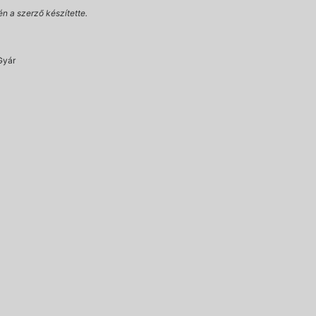
én a szerző készítette.
Gyár