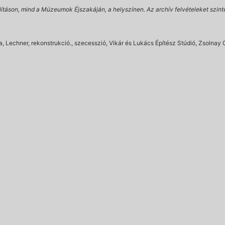
lításon, mind a Múzeumok Éjszakáján, a helyszínen. Az archív felvételeket szint
, Lechner, rekonstrukció., szecesszió, Vikár és Lukács Építész Stúdió, Zsolnay 