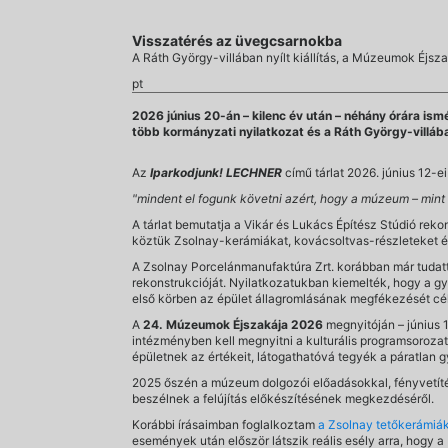
Visszatérés az üvegcsarnokba
A Ráth György-villában nyílt kiállítás, a Múzeumok Éjsz
pt
2026 június 20-án – kilenc év után – néhány órára ism
több kormányzati nyilatkozat és a Ráth György-villába
Az
Iparkodjunk! LECHNER
című tárlat 2026. június 12-
"mindent el fogunk követni azért, hogy a múzeum – mint é
A tárlat bemutatja a Vikár és Lukács Építész Stúdió rek
köztük Zsolnay-kerámiákat, kovácsoltvas-részleteket és 
A Zsolnay Porcelánmanufaktúra Zrt. korábban már tuda
rekonstrukcióját. Nyilatkozatukban kiemelték, hogy a gy
első körben az épület állagromlásának megfékezését célo
A
24. Múzeumok Éjszakája 2026
megnyitóján – június 
intézményben kell megnyitni a kulturális programsoroza
épületnek az értékeit, látogathatóvá tegyék a páratlan g
2025 őszén a múzeum dolgozói előadásokkal, fényvetítés
beszélnek a felújítás előkészítésének megkezdéséről.
Korábbi írásaimban foglalkoztam
a Zsolnay tetőkerámiá
események után először látszik reális esély arra, hogy