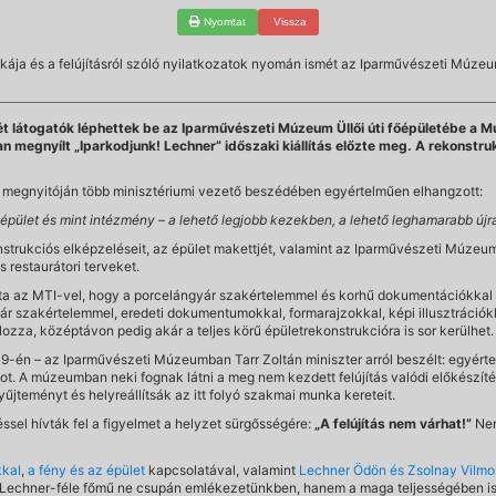
Nyomtat
Vissza
akája és a felújításról szóló nyilatkozatok nyomán ismét az Iparművészeti Múze
ét látogatók léphettek be az Iparművészeti Múzeum Üllői úti főépületébe a M
n megnyílt „Iparkodjunk! Lechner” időszaki kiállítás előzte meg. A rekonstru
ei megnyitóján több minisztériumi vezető beszédében egyértelműen elhangzott:
pület és mint intézmény – a lehető legjobb kezekben, a lehető leghamarabb újra 
onstrukciós elképzeléseit, az épület makettjét, valamint az Iparművészeti Múze
restaurátori terveket.
tta az MTI-vel, hogy a porcelángyár szakértelemmel és korhű dokumentációkka
ár szakértelemmel, eredeti dokumentumokkal, formarajzokkal, képi illusztrációk
zza, középtávon pedig akár a teljes körű épületrekonstrukcióra is sor kerülhet.
19-én – az Iparművészeti Múzeumban Tarr Zoltán miniszter arról beszélt: egyérte
tot. A múzeumban neki fognak látni a meg nem kezdett felújítás valódi előkészí
yűjteményt és helyreállítsák az itt folyó szakmai munka kereteit.
sel hívták fel a figyelmet a helyzet sürgősségére:
„A felújítás nem várhat!”
Nem
kkal
,
a fény és az épület
kapcsolatával, valamint
Lechner Ödön és Zsolnay Vilmos 
 a Lechner-féle főmű ne csupán emlékezetünkben, hanem a maga teljességében is 