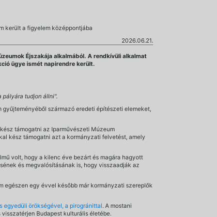
um került a figyelem középpontjába
2026.06.21.
úzeumok Éjszakája alkalmából. A rendkívüli alkalmat
kció ügye ismét napirendre került.
pályára tudjon állni".
um gyűjteményéből származó eredeti építészeti elemeket,
l kész támogatni az Iparművészeti Múzeum
kal kész támogatni azt a kormányzati felvetést, amely
lmű volt, hogy a kilenc éve bezárt és magára hagyott
tésének és megvalósításának is, hogy visszaadják az
 egészen egy évvel később már kormányzati szereplők
egyedüli örökségével, a pirogránittal
. A mostani
visszatérjen Budapest kulturális életébe.