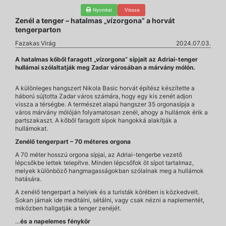
Nyomtat
Vissza
Zenél a tenger – hatalmas „vízorgona” a horvát
tengerparton
Fazakas Virág
2024.07.03.
A hatalmas kőből faragott „vízorgona” sípjait az Adriai-tenger
hullámai szólaltatják meg Zadar városában a márvány mólón.
A különleges hangszert Nikola Basic horvát építész készítette a
háború sújtotta Zadar város számára, hogy egy kis zenét adjon
vissza a térségbe. A természet alapú hangszer 35 orgonasípja a
város márvány mólóján folyamatosan zenél, ahogy a hullámok érik a
partszakaszt. A kőből faragott sípok hangokká alakítják a
hullámokat.
Zenélő tengerpart – 70 méteres orgona
A 70 méter hosszú orgona sípjai, az Adriai-tengerbe vezető
lépcsőkbe lettek telepítve. Minden lépcsőfok öt sípot tartalmaz,
melyek különböző hangmagasságokban szólalnak meg a hullámok
hatására.
A zenélő tengerpart a helyiek és a turisták körében is közkedvelt.
Sokan járnak ide meditálni, sétálni, vagy csak nézni a naplementét,
miközben hallgatják a tenger zenéjét.
…
és a napelemes fénykör