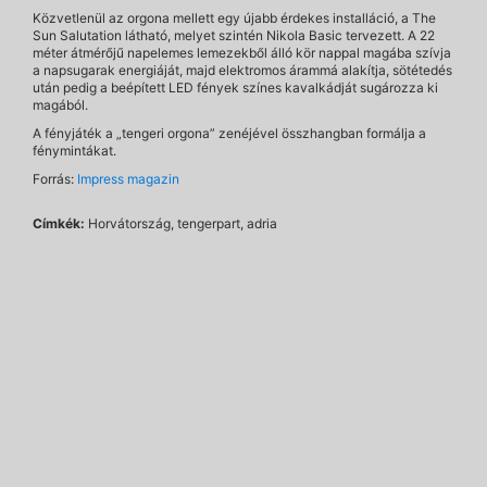
Közvetlenül az orgona mellett egy újabb érdekes installáció, a The
Sun Salutation látható, melyet szintén Nikola Basic tervezett. A 22
méter átmérőjű napelemes lemezekből álló kör nappal magába szívja
a napsugarak energiáját, majd elektromos árammá alakítja, sötétedés
után pedig a beépített LED fények színes kavalkádját sugározza ki
magából.
A fényjáték a „tengeri orgona” zenéjével összhangban formálja a
fénymintákat.
Forrás:
Impress magazin
Címkék:
Horvátország, tengerpart, adria