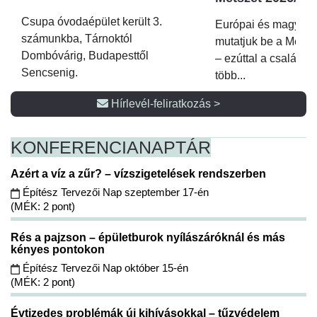
Csupa óvodaépület került 3.
Európai és magyar p
számunkba, Tárnoktól
mutatjuk be a Metsz
Dombóvárig, Budapesttől
– ezúttal a családi 
Sencsenig.
több...
Hírlevél-feliratkozás >
KONFERENCIA
NAPTÁR
Azért a víz a zűr? – vízszigetelések rendszerben
Építész Tervezői Nap szeptember 17-én
(MÉK: 2 pont)
Rés a pajzson – épületburok nyílászáróknál és más
kényes pontokon
Építész Tervezői Nap október 15-én
(MÉK: 2 pont)
Évtizedes problémák új kihívásokkal – tűzvédelem