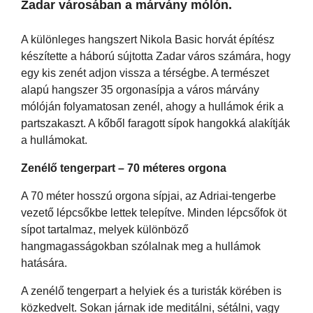
Zadar városában a márvány mólón.
A különleges hangszert Nikola Basic horvát építész
készítette a háború sújtotta Zadar város számára, hogy
egy kis zenét adjon vissza a térségbe. A természet
alapú hangszer 35 orgonasípja a város márvány
mólóján folyamatosan zenél, ahogy a hullámok érik a
partszakaszt. A kőből faragott sípok hangokká alakítják
a hullámokat.
Zenélő tengerpart – 70 méteres orgona
A 70 méter hosszú orgona sípjai, az Adriai-tengerbe
vezető lépcsőkbe lettek telepítve. Minden lépcsőfok öt
sípot tartalmaz, melyek különböző
hangmagasságokban szólalnak meg a hullámok
hatására.
A zenélő tengerpart a helyiek és a turisták körében is
közkedvelt. Sokan járnak ide meditálni, sétálni, vagy