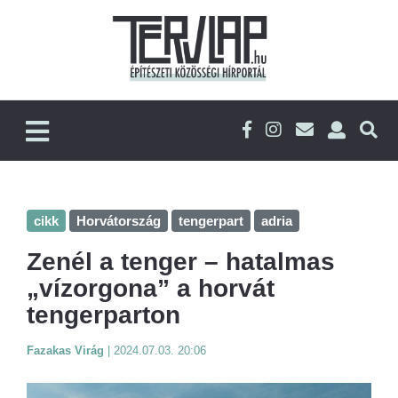
cikk
Horvátország
tengerpart
adria
Zenél a tenger – hatalmas
„vízorgona” a horvát
tengerparton
Fazakas Virág
|
2024.07.03. 20:06