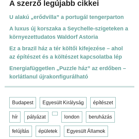
A szerző legújabb cikkei
U alakú „erődvilla” a portugál tengerparton
A luxus új korszaka a Seychelle-szigeteken a
környezettudatos Waldorf Astoria
Ez a brazil ház a tér költői kifejezése – ahol
az építészet és a költészet kapcsolatba lép
Energiafüggetlen „Puzzle ház” az erdőben –
korlátlanul újrakonfigurálható
Budapest
Egyesült Királyság
építészet
hír
pályázat
london
beruházás
felújítás
épületek
Egyesült Államok