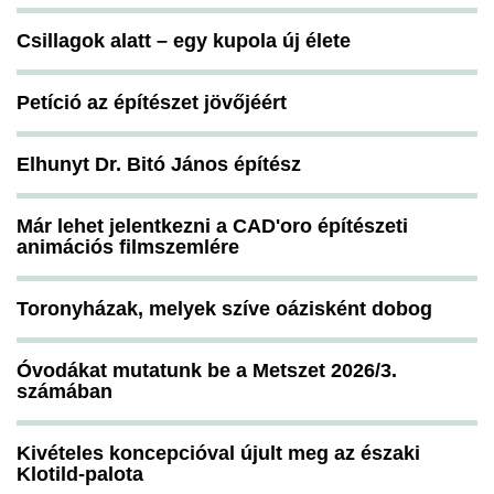
Csillagok alatt – egy kupola új élete
Petíció az építészet jövőjéért
Elhunyt Dr. Bitó János építész
Már lehet jelentkezni a CAD'oro építészeti
animációs filmszemlére
Toronyházak, melyek szíve oázisként dobog
Óvodákat mutatunk be a Metszet 2026/3.
számában
Kivételes koncepcióval újult meg az északi
Klotild-palota