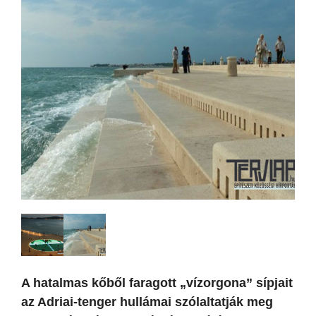
A hatalmas kőből faragott „vízorgona” sípjait
az Adriai-tenger hullámai szólaltatják meg