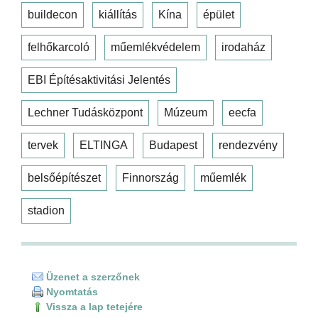
buildecon
kiállítás
Kína
épület
felhőkarcoló
műemlékvédelem
irodaház
EBI Építésaktivitási Jelentés
Lechner Tudásközpont
Múzeum
eecfa
tervek
ELTINGA
Budapest
rendezvény
belsőépítészet
Finnország
műemlék
stadion
Üzenet a szerzőnek
Nyomtatás
Vissza a lap tetejére