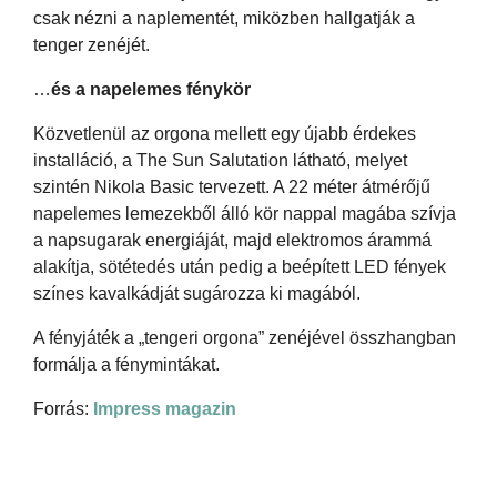
csak nézni a naplementét, miközben hallgatják a
tenger zenéjét.
…
és a napelemes fénykör
Közvetlenül az orgona mellett egy újabb érdekes
installáció, a The Sun Salutation látható, melyet
szintén Nikola Basic tervezett. A 22 méter átmérőjű
napelemes lemezekből álló kör nappal magába szívja
a napsugarak energiáját, majd elektromos árammá
alakítja, sötétedés után pedig a beépített LED fények
színes kavalkádját sugározza ki magából.
A fényjáték a „tengeri orgona” zenéjével összhangban
formálja a fénymintákat.
Forrás:
Impress magazin