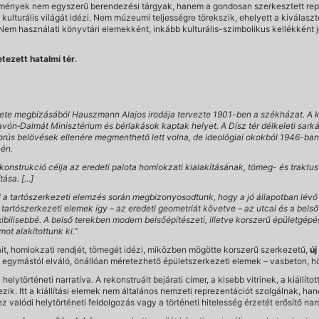
tmények nem egyszerű berendezési tárgyak, hanem a gondosan szerkesztett repr
kulturális világát idézi. Nem múzeumi teljességre törekszik, ehelyett a kiválaszto
. Nem használati könyvtári elemekként, inkább kulturális-szimbolikus kellékként
etezett hatalmi tér
.
te megbízásából Hauszmann Alajos irodája tervezte 1901-ben a székházat. A kö
ón‐Dalmát Minisztérium és bérlakások kaptak helyet. A Dísz tér délkeleti sarkán 
rús belövések ellenére megmenthető lett volna, de ideológiai okokból 1946-ban 
nén.
nstrukció célja az eredeti palota homlokzati kialakításának, tömeg- és traktus 
sa. [...]
l a tartószerkezeti elemzés során megbizonyosodtunk, hogy a jó állapotban lévő
rtószerkezeti elemek így – az eredeti geometriát követve – az utcai és a belső 
flexibilisebbé. A belső terekben modern belsőépítészeti, illetve korszerű épületg
mot alakítottunk ki.”
it, homlokzati rendjét, tömegét idézi, miközben mögötte korszerű szerkezetű,
új
a: egymástól elváló, önállóan méretezhető épületszerkezeti elemek – vasbeton, 
elytörténeti narratíva. A rekonstruált bejárati címer, a kisebb vitrinek, a kiállíto
ezik. Itt a kiállítási elemek nem általános nemzeti reprezentációt szolgálnak, ha
 valódi helytörténeti feldolgozás vagy a történeti hitelesség érzetét erősítő nar