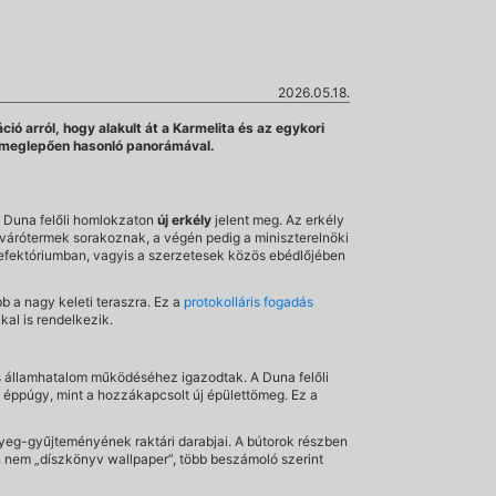
2026.05.18.
 arról, hogy alakult át a Karmelita és az egykori
t, meglepően hasonló panorámával.
 Duna felőli homlokzaton
új erkély
jelent meg. Az erkély
 várótermek sorakoznak, a végén pedig a miniszterelnöki
 refektóriumban, vagyis a szerzetesek közös ebédlőjében
b a nagy keleti teraszra. Ez a
protokolláris fogadás
kal is rendelkezik.
árs államhatalom működéséhez igazodtak. A Duna felőli
, éppúgy, mint a hozzákapcsolt új épülettömeg. Ez a
yeg-gyűjteményének raktári darabjai. A bútorok részben
n nem „díszkönyv wallpaper”, több beszámoló szerint