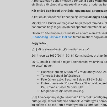
A reprezentatív zónák mögött azonban
a belső világ m
elválnak a történeti díszletezéstől. A kortárs irodaház b
Két eltérő építészeti stratégia, ugyanazzal a reprezen
A két épület építészeti koncepciója eltérő:
az egyik ada
Mindkettő a Budai Vár magaslati helyzetéből működik. N
panorámás helyiségek olyan nézőpontot teremtenek, ahonn
Ebben az értelemben a Karmelita és a Vöröskereszt-szé
„Szabadság Bástyája” kiállítás
tematikájában: hogyan ala
Jegyzetek:
[01] Miniszterelnökség „Karmelita kolostor”
2014-ben az 1630/2014. (XI. 6.) Korm. határozat alapjá
2019. január 1-től[16] a teljes kabinetiroda, valamint a ko
kolostor" néven
2
Hasznos terület: 12 000 m
/ Munkahely: 200-25
Tervező: Zoboki Építésziroda
Felelős tervezők: Beczner Balázs, Király Zoltán
Építész tervezők: Zoboki Gábor DLA habil., egyet
Pál, Kovács Eszter, Scheibl Lilla
Megrendelő: Miniszterelnökség.
[02] A Várkapitányságtól származó közérdekű adatigénylé
bútorjellegű reprezentációs darabok. A műtárgyak nem fe
különített el az ide kerülő műtárgyakra. Ez arra utal, 