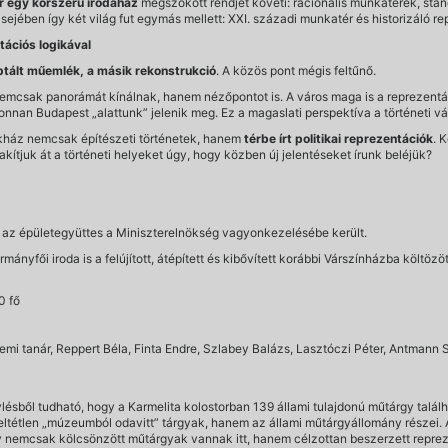
ár egy korszerű irodaház
megszokott rendjét követi: racionális munkaterek, sta
elsejében így két világ fut egymás mellett: XXI. századi munkatér és historizáló r
tációs logikával
ptált műemlék, a másik rekonstrukció
. A közös pont mégis feltűnő.
emcsak panorámát kínálnak, hanem nézőpontot is. A város maga is a reprezentáci
an Budapest „alattunk” jelenik meg. Ez a magaslati perspektíva a történeti várh
kház nemcsak építészeti történetek, hanem
térbe írt politikai reprezentációk
. 
kítjuk át a történeti helyeket úgy, hogy közben új jelentéseket írunk beléjük?
n az épületegyüttes a Miniszterelnökség vagyonkezelésébe került.
rmányfői iroda is a felújított, átépített és kibővített korábbi Várszínházba költözö
0 fő
emi tanár, Reppert Béla, Finta Endre, Szlabey Balázs, Lasztóczi Péter, Antmann 
sből tudható, hogy a Karmelita kolostorban 139 állami tulajdonú műtárgy találh
ltétlen „múzeumból odavitt” tárgyak, hanem az állami műtárgyállomány részei. A
hogy nemcsak kölcsönzött műtárgyak vannak itt, hanem célzottan beszerzett repre