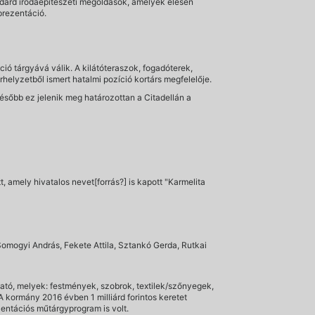
ndard irodaépítészeti megoldások, amelyek élesen
eprezentáció.
ó tárgyává válik. A kilátóteraszok, fogadóterek,
elyzetből ismert hatalmi pozíció kortárs megfelelője.
Később ez jelenik meg határozottan a Citadellán a
tt, amely hivatalos nevet[forrás?] is kapott "Karmelita
Somogyi András, Fekete Attila, Sztankó Gerda, Rutkai
ató, melyek: festmények, szobrok, textilek/szőnyegek,
 kormány 2016 évben 1 milliárd forintos keretet
zentációs műtárgyprogram is volt.