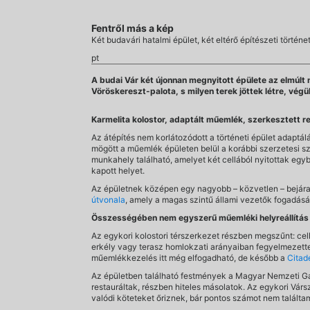
Fentről más a kép
Két budavári hatalmi épület, két eltérő építészeti törté
pt
A budai Vár két újonnan megnyitott épülete az elmúlt
Vöröskereszt-palota, s milyen terek jöttek létre, vég
Karmelita kolostor, adaptált műemlék, szerkesztett r
Az átépítés nem korlátozódott a történeti épület adaptá
mögött a műemlék épületen belül a korábbi szerzetesi s
munkahely található, amelyet két cellából nyitottak egy
kapott helyet.
Az épületnek középen egy nagyobb – közvetlen – bejárata
útvonala
, amely a magas szintű állami vezetők fogadásána
Összességében nem egyszerű műemléki helyreállítás t
Az egykori kolostori térszerkezet részben megszűnt: cell
erkély vagy terasz homlokzati arányaiban fegyelmezetten
műemlékkezelés itt még elfogadható, de később a
Citad
Az épületben található festmények a Magyar Nemzeti Gal
restauráltak, részben hiteles másolatok. Az egykori Vár
valódi köteteket őriznek, bár pontos számot nem találta