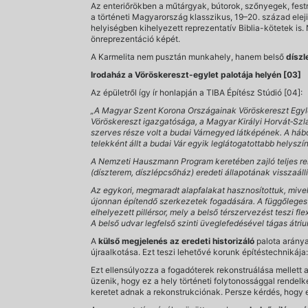
Az enteriőrökben a műtárgyak, bútorok, szőnyegek, fes
a történeti Magyarország klasszikus, 19–20. század eleji 
helyiségben kihelyezett reprezentatív Biblia-kötetek is
önreprezentáció képét.
A Karmelita nem pusztán munkahely, hanem belső
díszl
Irodaház a Vöröskereszt-egylet palotája helyén [03]
Az épületről így ír honlapján a TIBA Építész Stúdió [04]:
„A Magyar Szent Korona Országainak Vöröskereszt Egyle
Vöröskereszt igazgatósága, a Magyar Királyi Horvát‐Szlav
szerves része volt a budai Várnegyed látképének. A hábo
telekként állt a budai Vár egyik leglátogatottabb helyszí
A Nemzeti Hauszmann Program keretében zajló teljes reko
(díszterem, díszlépcsőház) eredeti állapotának visszaállítá
Az egykori, megmaradt alapfalakat hasznosítottuk, mive
újonnan építendő szerkezetek fogadására. A függőleges ta
elhelyezett pillérsor, mely a belső térszervezést teszi 
A belső udvar legfelső szinti üveglefedésével tágas átriu
A
külső megjelenés az eredeti historizáló
palota aránya
újraalkotása. Ezt teszi lehetővé korunk építéstechnikáj
Ezt ellensúlyozza a fogadóterek rekonstruálása mellett a h
üzenik, hogy ez a hely történeti folytonossággal rendelk
keretet adnak a rekonstrukciónak. Persze kérdés, hogy ez