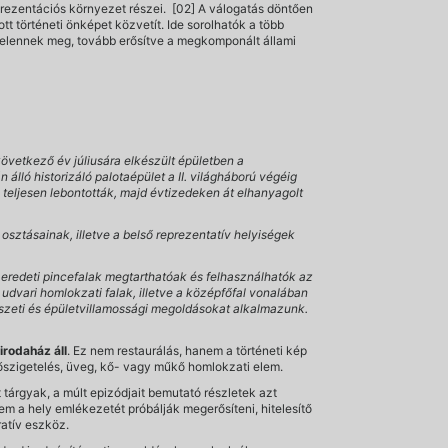
ezentációs környezet részei. [02] A válogatás döntően
tt történeti önképet közvetít. Ide sorolhatók a több
 jelennek meg, tovább erősítve a megkomponált állami
vetkező év júliusára elkészült épületben a
álló historizáló palotaépület a II. világháború végéig
teljesen lebontották, majd évtizedeken át elhanyagolt
osztásainak, illetve a belső reprezentatív helyiségek
 eredeti pincefalak megtarthatóak és felhasználhatók az
udvari homlokzati falak, illetve a középfőfal vonalában
épészeti és épületvillamossági megoldásokat alkalmazunk.
 irodaház áll
. Ez nem restaurálás, hanem a történeti kép
hőszigetelés, üveg, kő- vagy műkő homlokzati elem.
tt tárgyak, a múlt epizódjait bemutató részletek azt
nem a hely emlékezetét próbálják megerősíteni, hitelesítő
ratív eszköz.