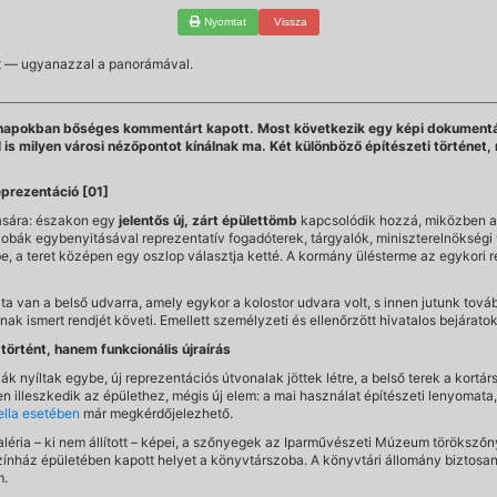
Nyomtat
Vissza
net — ugyanazzal a panorámával.
 napokban bőséges kommentárt kapott. Most következik egy képi dokumentáció
ül is milyen városi nézőpontot kínálnak ma. Két különböző építészeti történe
eprezentáció [01]
lására: északon egy
jelentős új, zárt épülettömb
kapcsolódik hozzá, miközben a
zobák egybenyitásával reprezentatív fogadóterek, tárgyalók, miniszterelnökségi
be, a teret középen egy oszlop választja ketté. A kormány ülésterme az egykori
 van a belső udvarra, amely egykor a kolostor udvara volt, s innen jutunk továb
k ismert rendjét követi. Emellett személyzeti és ellenőrzött hivatalos bejáratok
örtént, hanem funkcionális újraírás
ák nyíltak egybe, új reprezentációs útvonalak jöttek létre, a belső terek a kort
 illeszkedik az épülethez, mégis új elem: a mai használat építészeti lenyomata
ella esetében
már megkérdőjelezhető.
éria – ki nem állított – képei, a szőnyegek az Iparművészeti Múzeum törökszőn
színház épületében kapott helyet a könyvtárszoba. A könyvtári állomány biztosa
m.