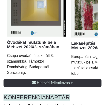
Óvodákat mutatunk be a
Lakásépítési kör
Metszet 2026/3. számában
Metszet 2026/2.
Csupa óvodaépület került 3.
Európai és magyar p
számunkba, Tárnoktól
mutatjuk be a Metsz
Dombóvárig, Budapesttől
– ezúttal a családi 
Sencsenig.
több...
Hírlevél-feliratkozás >
KONFERENCIA
NAPTÁR