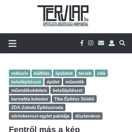
exkluzív
kiállítás
épületek
tervek
cikk
belsőépítészet
épület
műemlék
műemlékvédelem
belsőépítészet
karmelita kolostor
Tiba Építész Stúdió
ZDA-Zoboki Építésziroda
vöröskereszt-egylet palotája
díszletváros
Fentről más a kép