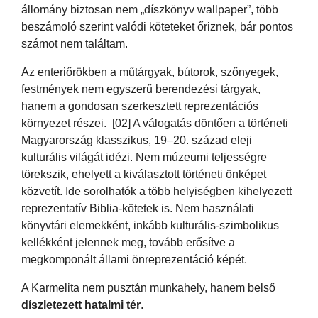
állomány biztosan nem „díszkönyv wallpaper”, több
beszámoló szerint valódi köteteket őriznek, bár pontos
számot nem találtam.
Az enteriőrökben a műtárgyak, bútorok, szőnyegek,
festmények nem egyszerű berendezési tárgyak,
hanem a gondosan szerkesztett reprezentációs
környezet részei. [02] A válogatás döntően a történeti
Magyarország klasszikus, 19–20. század eleji
kulturális világát idézi. Nem múzeumi teljességre
törekszik, ehelyett a kiválasztott történeti önképet
közvetít. Ide sorolhatók a több helyiségben kihelyezett
reprezentatív Biblia-kötetek is. Nem használati
könyvtári elemekként, inkább kulturális-szimbolikus
kellékként jelennek meg, tovább erősítve a
megkomponált állami önreprezentáció képét.
A Karmelita nem pusztán munkahely, hanem belső
díszletezett hatalmi tér
.