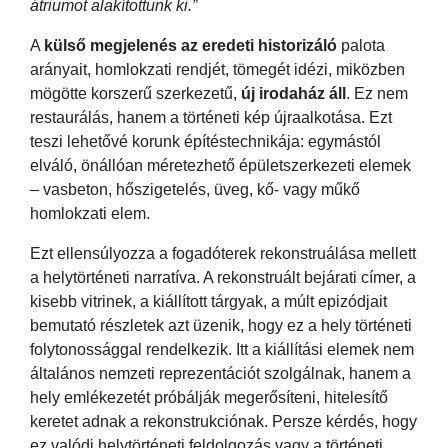
átriumot alakítottunk ki.”
A
külső megjelenés az eredeti historizáló
palota
arányait, homlokzati rendjét, tömegét idézi, miközben
mögötte korszerű szerkezetű,
új irodaház áll
. Ez nem
restaurálás, hanem a történeti kép újraalkotása. Ezt
teszi lehetővé korunk építéstechnikája: egymástól
elváló, önállóan méretezhető épületszerkezeti elemek
– vasbeton, hőszigetelés, üveg, kő- vagy műkő
homlokzati elem.
Ezt ellensúlyozza a fogadóterek rekonstruálása mellett
a helytörténeti narratíva. A rekonstruált bejárati címer, a
kisebb vitrinek, a kiállított tárgyak, a múlt epizódjait
bemutató részletek azt üzenik, hogy ez a hely történeti
folytonossággal rendelkezik. Itt a kiállítási elemek nem
általános nemzeti reprezentációt szolgálnak, hanem a
hely emlékezetét próbálják megerősíteni, hitelesítő
keretet adnak a rekonstrukciónak. Persze kérdés, hogy
ez valódi helytörténeti feldolgozás vagy a történeti