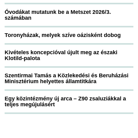
Óvodákat mutatunk be a Metszet 2026/3.
számában
Toronyházak, melyek szíve oázisként dobog
Kivételes koncepcióval újult meg az északi
Klotild-palota
Szentirmai Tamás a Közlekedési és Beruházási
Minisztérium helyettes államtitkára
Egy közintézmény új arca – Z90 zsaluziákkal a
teljes megújulásért