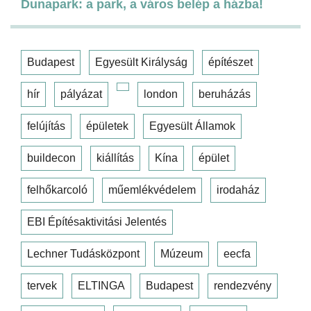
Dunapark: a park, a város belép a házba!
Budapest
Egyesült Királyság
építészet
hír
pályázat
london
beruházás
felújítás
épületek
Egyesült Államok
buildecon
kiállítás
Kína
épület
felhőkarcoló
műemlékvédelem
irodaház
EBI Építésaktivitási Jelentés
Lechner Tudásközpont
Múzeum
eecfa
tervek
ELTINGA
Budapest
rendezvény