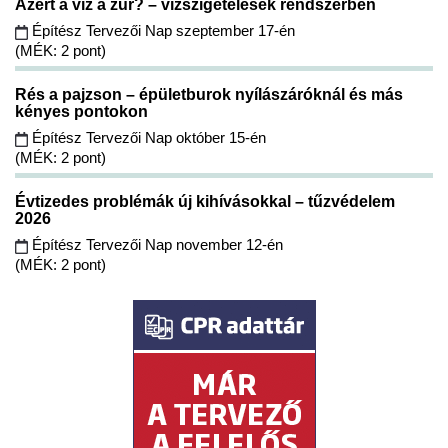
Azért a víz a zűr? – vízszigetelések rendszerben
Építész Tervezői Nap szeptember 17-én
(MÉK: 2 pont)
Rés a pajzson – épületburok nyílászáróknál és más
kényes pontokon
Építész Tervezői Nap október 15-én
(MÉK: 2 pont)
Évtizedes problémák új kihívásokkal – tűzvédelem
2026
Építész Tervezői Nap november 12-én
(MÉK: 2 pont)