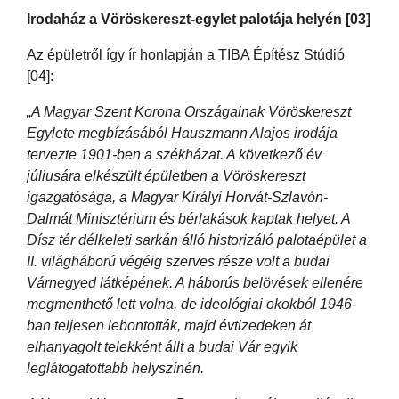
Irodaház a Vöröskereszt-egylet palotája helyén [03]
Az épületről így ír honlapján a TIBA Építész Stúdió
[04]:
„A Magyar Szent Korona Országainak Vöröskereszt
Egylete megbízásából Hauszmann Alajos irodája
tervezte 1901-ben a székházat. A következő év
júliusára elkészült épületben a Vöröskereszt
igazgatósága, a Magyar Királyi Horvát‐Szlavón‐
Dalmát Minisztérium és bérlakások kaptak helyet. A
Dísz tér délkeleti sarkán álló historizáló palotaépület a
II. világháború végéig szerves része volt a budai
Várnegyed látképének. A háborús belövések ellenére
megmenthető lett volna, de ideológiai okokból 1946-
ban teljesen lebontották, majd évtizedeken át
elhanyagolt telekként állt a budai Vár egyik
leglátogatottabb helyszínén.