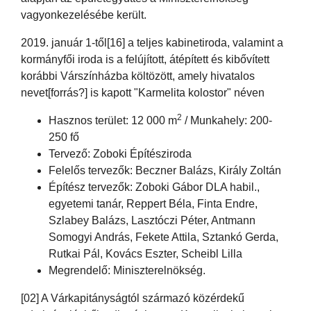
vagyonkezelésébe került.
2019. január 1-től[16] a teljes kabinetiroda, valamint a
kormányfői iroda is a felújított, átépített és kibővített
korábbi Várszínházba költözött, amely hivatalos
nevet[forrás?] is kapott "Karmelita kolostor" néven
2
Hasznos terület: 12 000 m
/ Munkahely: 200-
250 fő
Tervező: Zoboki Építésziroda
Felelős tervezők: Beczner Balázs, Király Zoltán
Építész tervezők: Zoboki Gábor DLA habil.,
egyetemi tanár, Reppert Béla, Finta Endre,
Szlabey Balázs, Lasztóczi Péter, Antmann
Somogyi András, Fekete Attila, Sztankó Gerda,
Rutkai Pál, Kovács Eszter, Scheibl Lilla
Megrendelő: Miniszterelnökség.
[02] A Várkapitányságtól származó közérdekű