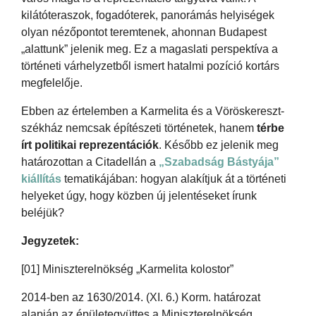
kilátóteraszok, fogadóterek, panorámás helyiségek
olyan nézőpontot teremtenek, ahonnan Budapest
„alattunk” jelenik meg. Ez a magaslati perspektíva a
történeti várhelyzetből ismert hatalmi pozíció kortárs
megfelelője.
Ebben az értelemben a Karmelita és a Vöröskereszt-
székház nemcsak építészeti történetek, hanem
térbe
írt politikai reprezentációk
. Később ez jelenik meg
határozottan a Citadellán a
„Szabadság Bástyája”
kiállítás
tematikájában: hogyan alakítjuk át a történeti
helyeket úgy, hogy közben új jelentéseket írunk
beléjük?
Jegyzetek:
[01] Miniszterelnökség „Karmelita kolostor”
2014-ben az 1630/2014. (XI. 6.) Korm. határozat
alapján az épületegyüttes a Miniszterelnökség