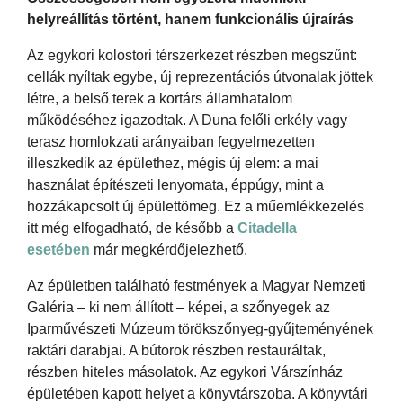
helyreállítás történt, hanem funkcionális újraírás
Az egykori kolostori térszerkezet részben megszűnt:
cellák nyíltak egybe, új reprezentációs útvonalak jöttek
létre, a belső terek a kortárs államhatalom
működéséhez igazodtak. A Duna felőli erkély vagy
terasz homlokzati arányaiban fegyelmezetten
illeszkedik az épülethez, mégis új elem: a mai
használat építészeti lenyomata, éppúgy, mint a
hozzákapcsolt új épülettömeg. Ez a műemlékkezelés
itt még elfogadható, de később a
Citadella
esetében
már megkérdőjelezhető.
Az épületben található festmények a Magyar Nemzeti
Galéria – ki nem állított – képei, a szőnyegek az
Iparművészeti Múzeum törökszőnyeg-gyűjteményének
raktári darabjai. A bútorok részben restauráltak,
részben hiteles másolatok. Az egykori Várszínház
épületében kapott helyet a könyvtárszoba. A könyvtári