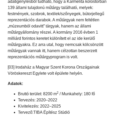
adatigénylésből tudható, hogy a Karmelita kolostorban
139 állami tulajdonú műtárgy található, melyek:
festmények, szobrok, textilek/szőnyegek, bútorjellegű
reprezentációs darabok. A műtárgyak nem feltétlen
„múzeumból odavitt” tárgyak, hanem az állami
műtárgyállomány részei. A kormány 2016 évben 1
milliárd forintos keretet különített el az ide kerülő
műtárgyakra. Ez arra utal, hogy nemcsak kölcsönzött
műtárgyak vannak itt, hanem célzottan beszerzett
reprezentációs műtárgyprogram is volt.
[03] Irodaház a Magyar Szent Korona Országainak
Vöröskereszt Egylete volt épülete helyén.
Adatok:
2
Bruttó terület: 8200 m
/ Munkahely: 180 fő
Tervezés: 2020–2022
Kivitelezés: 2022–2025
Tervező:TIBA Építész Stúdió