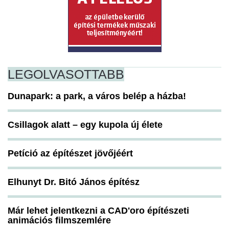
LEGOLVASOTTABB
Dunapark: a park, a város belép a házba!
Csillagok alatt – egy kupola új élete
Petíció az építészet jövőjéért
Elhunyt Dr. Bitó János építész
Már lehet jelentkezni a CAD'oro építészeti
animációs filmszemlére