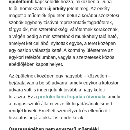
épülettömb
kapcsolódik hozzá, miközben a Duna
felőli homlokzaton
új erkély
jelent meg. Az erkély
mögött a műemlék épületen belül a korábbi szerzetesi
szobák egybenyitásával reprezentatív fogadóterek,
tárgyalók, miniszterelnökségi várótermek sorakoznak,
a végén pedig a miniszterelnöki munkahely található,
amelyet két cellából nyitottak egybe, a teret középen
egy oszlop választja ketté. A kormány ülésterme az
egykori refektóriumban, vagyis a szerzetesek közös
ebédlőjében kapott helyet.
Az épületnek középen egy nagyobb – közvetlen –
bejárata van a belső udvarra, amely egykor a kolostor
udvara volt, s innen jutunk tovább a nagy keleti
teraszra. Ez a
protokolláris fogadás útvonala
, amely
a magas szintű állami vezetők fogadásának ismert
rendjét követi. Emellett személyzeti és ellenőrzött
hivatalos bejáratokkal is rendelkezik.
Összességében nem egyszerű műemléki