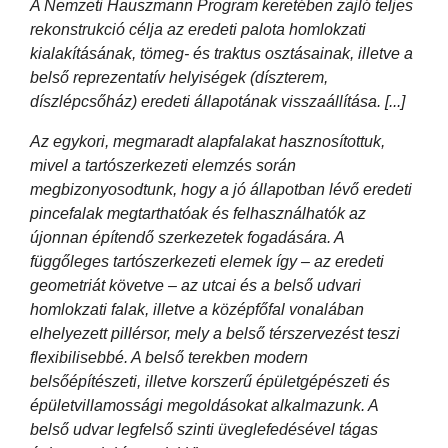
A Nemzeti Hauszmann Program keretében zajló teljes
rekonstrukció célja az eredeti palota homlokzati
kialakításának, tömeg- és traktus osztásainak, illetve a
belső reprezentatív helyiségek (díszterem,
díszlépcsőház) eredeti állapotának visszaállítása. [...]
Az egykori, megmaradt alapfalakat hasznosítottuk,
mivel a tartószerkezeti elemzés során
megbizonyosodtunk, hogy a jó állapotban lévő eredeti
pincefalak megtarthatóak és felhasználhatók az
újonnan építendő szerkezetek fogadására. A
függőleges tartószerkezeti elemek így – az eredeti
geometriát követve – az utcai és a belső udvari
homlokzati falak, illetve a középfőfal vonalában
elhelyezett pillérsor, mely a belső térszervezést teszi
flexibilisebbé. A belső terekben modern
belsőépítészeti, illetve korszerű épületgépészeti és
épületvillamossági megoldásokat alkalmazunk. A
belső udvar legfelső szinti üveglefedésével tágas