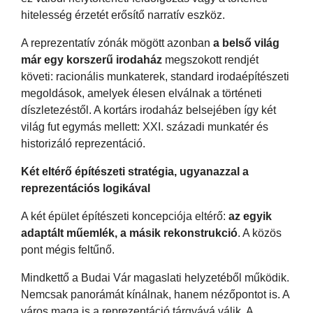
hitelesség érzetét erősítő narratív eszköz.
A reprezentatív zónák mögött azonban
a belső világ
már egy korszerű irodaház
megszokott rendjét
követi: racionális munkaterek, standard irodaépítészeti
megoldások, amelyek élesen elválnak a történeti
díszletezéstől. A kortárs irodaház belsejében így két
világ fut egymás mellett: XXI. századi munkatér és
historizáló reprezentáció.
Két eltérő építészeti stratégia, ugyanazzal a
reprezentációs logikával
A két épület építészeti koncepciója eltérő:
az egyik
adaptált műemlék, a másik rekonstrukció
. A közös
pont mégis feltűnő.
Mindkettő a Budai Vár magaslati helyzetéből működik.
Nemcsak panorámát kínálnak, hanem nézőpontot is. A
város maga is a reprezentáció tárgyává válik. A