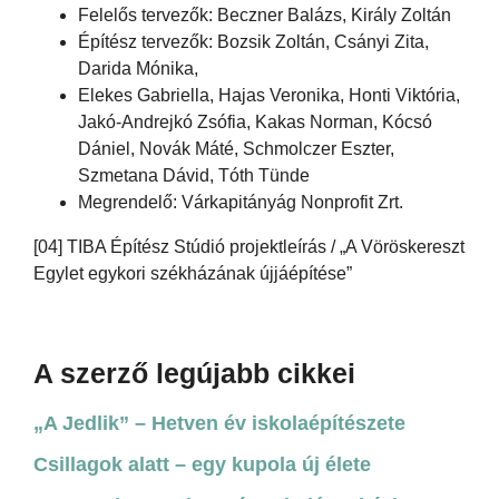
Felelős tervezők: Beczner Balázs, Király Zoltán
Építész tervezők: Bozsik Zoltán, Csányi Zita,
Darida Mónika,
Elekes Gabriella, Hajas Veronika, Honti Viktória,
Jakó-Andrejkó Zsófia, Kakas Norman, Kócsó
Dániel, Novák Máté, Schmolczer Eszter,
Szmetana Dávid, Tóth Tünde
Megrendelő: Várkapitányág Nonprofit Zrt.
[04] TIBA Építész Stúdió projektleírás / „A Vöröskereszt
Egylet egykori székházának újjáépítése”
A szerző legújabb cikkei
„A Jedlik” – Hetven év iskolaépítészete
Csillagok alatt – egy kupola új élete