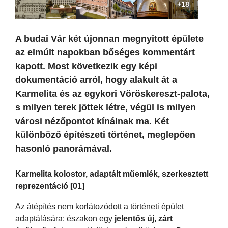
+18
A budai Vár két újonnan megnyitott épülete
az elmúlt napokban bőséges kommentárt
kapott. Most következik egy képi
dokumentáció arról, hogy alakult át a
Karmelita és az egykori Vöröskereszt-palota,
s milyen terek jöttek létre, végül is milyen
városi nézőpontot kínálnak ma. Két
különböző építészeti történet, meglepően
hasonló panorámával.
Karmelita kolostor, adaptált műemlék, szerkesztett
reprezentáció [01]
Az átépítés nem korlátozódott a történeti épület
adaptálására: északon egy
jelentős új, zárt