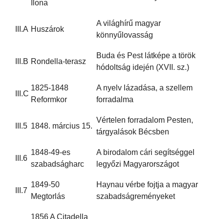
Ilona
A világhírű magyar
III.A
Huszárok
könnyűlovasság
Buda és Pest látképe a török
III.B
Rondella-terasz
hódoltság idején (XVII. sz.)
1825-1848
A nyelv lázadása, a szellem
III.C
Reformkor
forradalma
Vértelen forradalom Pesten,
III.5
1848. március 15.
tárgyalások Bécsben
1848-49-es
A birodalom cári segítséggel
III.6
szabadságharc
legyőzi Magyarországot
1849-50
Haynau vérbe fojtja a magyar
III.7
Megtorlás
szabadságreményeket
1856 A Citadella