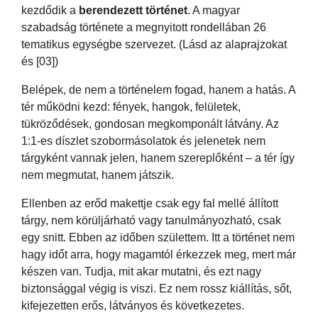
kezdődik a
berendezett történet
. A magyar
szabadság története a megnyitott rondellában 26
tematikus egységbe szervezet. (Lásd az alaprajzokat
és [03])
Belépek, de nem a történelem fogad, hanem a hatás. A
tér működni kezd: fények, hangok, felületek,
tükröződések, gondosan megkomponált látvány. Az
1:1-es díszlet szobormásolatok és jelenetek nem
tárgyként vannak jelen, hanem szereplőként – a tér így
nem megmutat, hanem játszik.
Ellenben az erőd makettje csak egy fal mellé állított
tárgy, nem körüljárható vagy tanulmányozható, csak
egy snitt. Ebben az időben születtem. Itt a történet nem
hagy időt arra, hogy magamtól érkezzek meg, mert már
készen van. Tudja, mit akar mutatni, és ezt nagy
biztonsággal végig is viszi. Ez nem rossz kiállítás, sőt,
kifejezetten erős, látványos és következetes.