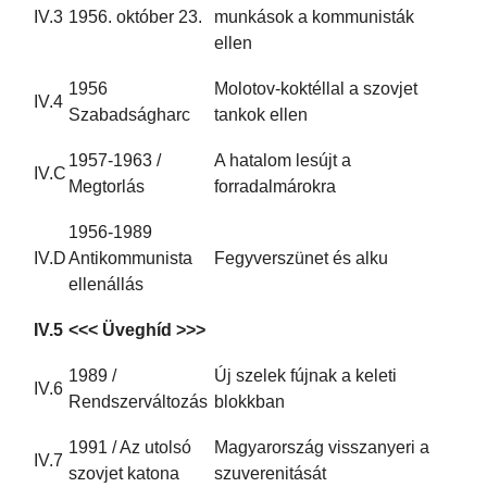
IV.3
1956. október 23.
munkások a kommunisták
ellen
1956
Molotov-koktéllal a szovjet
IV.4
Szabadságharc
tankok ellen
1957-1963 /
A hatalom lesújt a
IV.C
Megtorlás
forradalmárokra
1956-1989
IV.D
Antikommunista
Fegyverszünet és alku
ellenállás
IV.5
<<< Üveghíd >>>
1989 /
Új szelek fújnak a keleti
IV.6
Rendszerváltozás
blokkban
1991 / Az utolsó
Magyarország visszanyeri a
IV.7
szovjet katona
szuverenitását