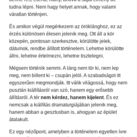
tudna lépni. Nem hagy helyet annak, hogy valami
váratlan történjen.
És amikor végül megérkezem az öröklánghoz, ez az
érzés különösen élesen jelenik meg. Ott áll a kör
közepén, pontosan szerkesztve, körülötte jelek,
dátumok, rendbe állított történelem. Lehetne körülötte
állni, lehetne értelmezni, lehetne tisztelegni.
Mégsem történik semmi. A láng nem tör ki, nem lep
meg, nem billent ki – csupán jelöl. A szabadságot itt
egyszerűen megmondják. Itt válik világossá, hogy nem
pusztán kiállításról van szó, hanem egy erősebb
állításról. A tér
nem kérdez, hanem kijelent
. És ez
nemcsak a kiállítás dramaturgiájában jelenik meg,
hanem abban a gesztusban is, ahogyan az épület
átalakult.
Ez egy nézőpont, amelyben a történelem egyetlen ívre