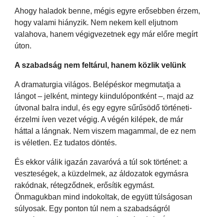
Ahogy haladok benne, mégis egyre erősebben érzem,
hogy valami hiányzik. Nem nekem kell eljutnom
valahova, hanem végigvezetnek egy már előre megírt
úton.
A szabadság nem feltárul, hanem közlik velünk
A dramaturgia világos. Belépéskor megmutatja a
lángot – jelként, mintegy kiindulópontként –, majd az
útvonal balra indul, és egy egyre sűrűsödő történeti-
érzelmi íven vezet végig. A végén kilépek, de már
háttal a lángnak. Nem viszem magammal, de ez nem
is véletlen. Ez tudatos döntés.
És ekkor válik igazán zavaróvá a túl sok történet: a
veszteségek, a küzdelmek, az áldozatok egymásra
rakódnak, rétegződnek, erősítik egymást.
Önmagukban mind indokoltak, de együtt túlságosan
súlyosak. Egy ponton túl nem a szabadságról