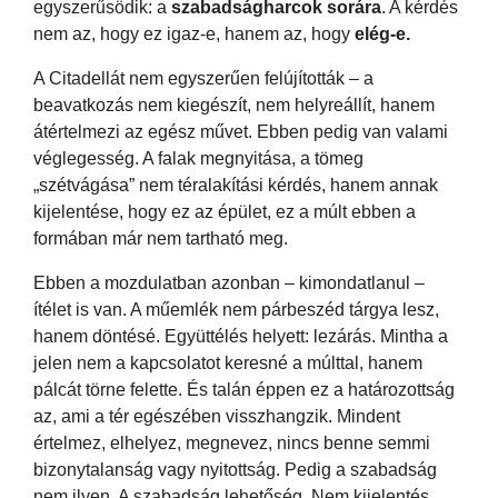
egyszerűsödik: a
szabadságharcok sorára
. A kérdés
nem az, hogy ez igaz-e, hanem az, hogy
elég-e.
A Citadellát nem egyszerűen felújították – a
beavatkozás nem kiegészít, nem helyreállít, hanem
átértelmezi az egész művet. Ebben pedig van valami
véglegesség. A falak megnyitása, a tömeg
„szétvágása” nem téralakítási kérdés, hanem annak
kijelentése, hogy ez az épület, ez a múlt ebben a
formában már nem tartható meg.
Ebben a mozdulatban azonban – kimondatlanul –
ítélet is van. A műemlék nem párbeszéd tárgya lesz,
hanem döntésé. Együttélés helyett: lezárás. Mintha a
jelen nem a kapcsolatot keresné a múlttal, hanem
pálcát törne felette. És talán éppen ez a határozottság
az, ami a tér egészében visszhangzik. Mindent
értelmez, elhelyez, megnevez, nincs benne semmi
bizonytalanság vagy nyitottság. Pedig a szabadság
nem ilyen. A szabadság lehetőség. Nem kijelentés,