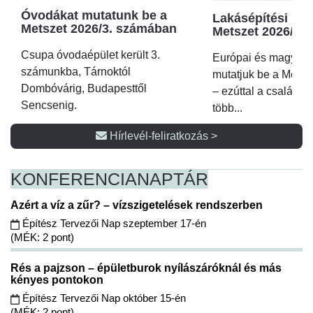
Óvodákat mutatunk be a
Lakásépítési kör
Metszet 2026/3. számában
Metszet 2026/2.
Csupa óvodaépület került 3.
Európai és magyar p
számunkba, Tárnoktól
mutatjuk be a Metsz
Dombóvárig, Budapesttől
– ezúttal a családi 
Sencsenig.
több...
Hírlevél-feliratkozás >
KONFERENCIA
NAPTÁR
Azért a víz a zűr? – vízszigetelések rendszerben
Építész Tervezői Nap szeptember 17-én
(MÉK: 2 pont)
Rés a pajzson – épületburok nyílászáróknál és más
kényes pontokon
Építész Tervezői Nap október 15-én
(MÉK: 2 pont)