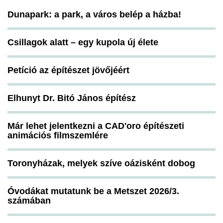
Dunapark: a park, a város belép a házba!
Csillagok alatt – egy kupola új élete
Petíció az építészet jövőjéért
Elhunyt Dr. Bitó János építész
Már lehet jelentkezni a CAD'oro építészeti
animációs filmszemlére
Toronyházak, melyek szíve oázisként dobog
Óvodákat mutatunk be a Metszet 2026/3.
számában