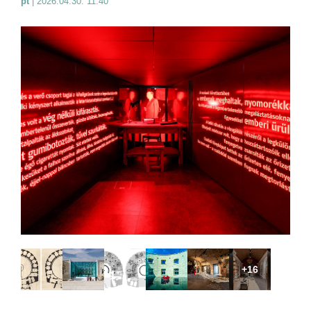
pt
|
2026.04.30. 11:40
+16