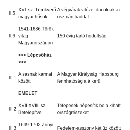
XVI. sz. Törökverő
A végvárak vitézei dacolnak az
II.5
magyar hősök
oszmán haddal
1541-1686 Török
II.6
világ
150 évig tartó hódoltság
Magyarországon
<<< Lépcsőház
>>>
A sasnak karmai
A Magyar Királyság Habsburg
III.1
között
fennhatóság alá kerül
EMELET
XVII-XVIII. sz.
Telepesek népesítik be a kihalt
III.2
Betelepítve
országrészeket
1649-1703 Zrínyi
III.3
Fedelem-asszony két űz között