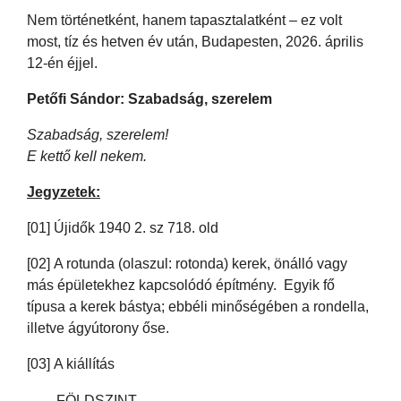
Nem történetként, hanem tapasztalatként – ez volt
most, tíz és hetven év után, Budapesten, 2026. április
12-én éjjel.
Petőfi Sándor: Szabadság, szerelem
Szabadság, szerelem!
E kettő kell nekem.
Jegyzetek:
[01] Újidők 1940 2. sz 718. old
[02] A rotunda (olaszul: rotonda) kerek, önálló vagy
más épületekhez kapcsolódó építmény. Egyik fő
típusa a kerek bástya; ebbéli minőségében a rondella,
illetve ágyútorony őse.
[03] A kiállítás
FÖLDSZINT