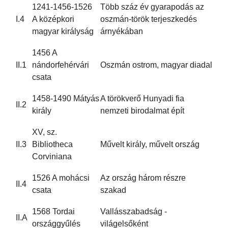
1241-1456-1526
Több száz év gyarapodás az
I.4
A középkori
oszmán-török terjeszkedés
magyar királyság
árnyékában
1456 A
II.1
nándorfehérvári
Oszmán ostrom, magyar diadal
csata
1458-1490 Mátyás
A törökverő Hunyadi fia
II.2
király
nemzeti birodalmat épít
XV, sz.
II.3
Bibliotheca
Művelt király, művelt ország
Corviniana
1526 A mohácsi
Az ország három részre
II.4
csata
szakad
1568 Tordai
Vallásszabadság -
II.A
országgyűlés
világelsőként