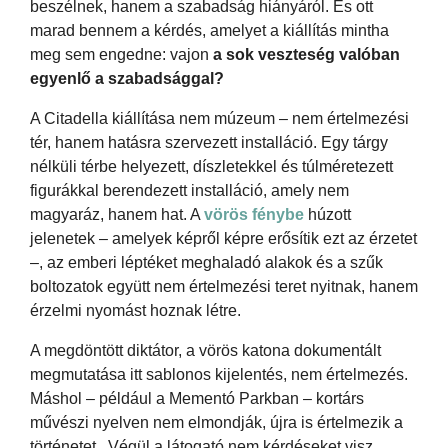
beszélnek, hanem a szabadság hiányáról. És ott
marad bennem a kérdés, amelyet a kiállítás mintha
meg sem engedne: vajon
a sok veszteség valóban
egyenlő a szabadsággal?
A Citadella kiállítása nem múzeum – nem értelmezési
tér, hanem hatásra szervezett installáció. Egy tárgy
nélküli térbe helyezett, díszletekkel és túlméretezett
figurákkal berendezett installáció, amely nem
magyaráz, hanem hat. A
vörös fénybe
húzott
jelenetek – amelyek képről képre erősítik ezt az érzetet
–, az emberi léptéket meghaladó alakok és a szűk
boltozatok együtt nem értelmezési teret nyitnak, hanem
érzelmi nyomást hoznak létre.
A megdöntött diktátor, a vörös katona dokumentált
megmutatása itt sablonos kijelentés, nem értelmezés.
Máshol – például a Mementó Parkban – kortárs
művészi nyelven nem elmondják, újra is értelmezik a
történetet. Végül a látogató nem kérdéseket visz