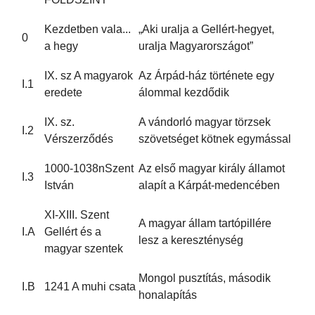
Kezdetben vala...
„Aki uralja a Gellért-hegyet,
0
a hegy
uralja Magyarországot”
IX. sz A magyarok
Az Árpád-ház története egy
I.1
eredete
álommal kezdődik
IX. sz.
A vándorló magyar törzsek
I.2
Vérszerződés
szövetséget kötnek egymással
1000-1038nSzent
Az első magyar király államot
I.3
István
alapít a Kárpát-medencében
XI-XIII. Szent
A magyar állam tartópillére
I.A
Gellért és a
lesz a kereszténység
magyar szentek
Mongol pusztítás, második
I.B
1241 A muhi csata
honalapítás