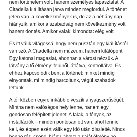
nem történelem volt, hanem személyes tapasztalat. A
Citadella kiállításán járva mindez megfordul. A történet
jelen van, a következmények is, de az a néhány nap
hiányzik, amikor a szabadság nem következmény volt,
hanem döntés. Amikor valaki kimondta: elég volt.
És itt válik világossá, hogy nem pusztán egy kiállításról
van szó. A Citadella nem múzeum, hanem kilátópont.
Egy katonai magaslat, ahonnan a várost nézzük. A
látvány a fő élmény: felülről, átlátva, kontrollálva. És
ehhez kapcsolódik bent a történet: minket mindig
elnyomtak, mi mindig harcoltunk, végül szabadok
lettünk.
A tér közben egyre inkább elveszíti anyagszerűségét.
Mintha nem valóságos hely lenne, hanem egy
gondosan felépített jelenet. A falak, a fények, az
installációk – minden pontosan ott van, ahol lennie
kell, és éppen ezért válik egy idő után díszletté. Nincs
benne rés, csend, hiány, ahova a saját élmény be