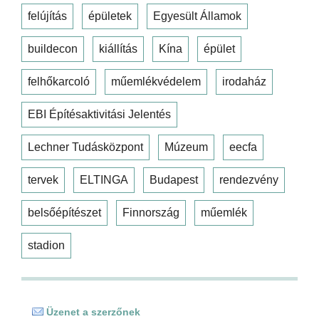
felújítás
épületek
Egyesült Államok
buildecon
kiállítás
Kína
épület
felhőkarcoló
műemlékvédelem
irodaház
EBI Építésaktivitási Jelentés
Lechner Tudásközpont
Múzeum
eecfa
tervek
ELTINGA
Budapest
rendezvény
belsőépítészet
Finnország
műemlék
stadion
Üzenet a szerzőnek