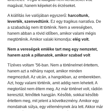
magával, hanem képeket és érzéseket.
A kiállítás íve valójában egyszerű:
harcoltunk,
leverték, szenvedtünk
. Ez egy tragikus narratíva. De
a szabadság nem itt történik. Nem a vereségben,
hanem abban a rövid időben, amikor valami mégis
megtörténik. Amikor valaki kimondja:
elég volt.
Nem a vereségek emléke tart meg egy nemzetet,
hanem azok a pillanatok, amikor szabad volt
Tízéves voltam ’56-ban. Nem a történelmet értettem,
hanem azt a néhány napot, amikor minden
megmozdult. Az utcán, a hangokban, az emberekben.
Azt, hogy valami történik, amit addig nem lehetett. A
megtorlást nem éltem meg. Az már történet volt, rádión
keresztül, felnőttek hangján. Később, sokkal később
értettem meg, mit jelent a következmény. Amikor egy
mondatnak súlya, egy véleménynek ára lett. Akkor már