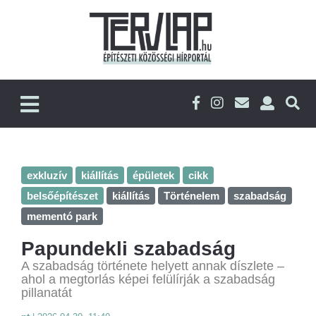
exkluzív
kiállítás
épületek
cikk
belsőépítészet
kiállítás
Történelem
szabadság
mementó park
Papundekli szabadság
A szabadság története helyett annak díszlete –
ahol a megtorlás képei felülírják a szabadság
pillanatát