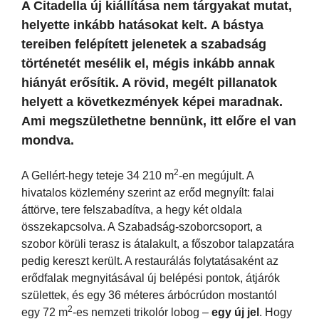
A Citadella új kiállítása nem tárgyakat mutat,
helyette inkább hatásokat kelt. A bástya
tereiben felépített jelenetek a szabadság
történetét mesélik el, mégis inkább annak
hiányát erősítik. A rövid, megélt pillanatok
helyett a következmények képei maradnak.
Ami megszülethetne bennünk, itt előre el van
mondva.
2
A Gellért-hegy teteje 34 210 m
-en megújult. A
hivatalos közlemény szerint az erőd megnyílt: falai
áttörve, tere felszabadítva, a hegy két oldala
összekapcsolva. A Szabadság-szoborcsoport, a
szobor körüli terasz is átalakult, a főszobor talapzatára
pedig kereszt került. A restaurálás folytatásaként az
erődfalak megnyitásával új belépési pontok, átjárók
születtek, és egy 36 méteres árbócrúdon mostantól
2
egy 72 m
-es nemzeti trikolór lobog –
egy új jel
. Hogy