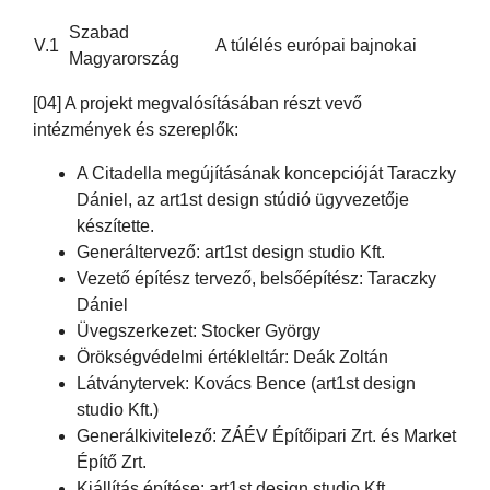
Szabad
V.1
A túlélés európai bajnokai
Magyarország
[04] A projekt megvalósításában részt vevő
intézmények és szereplők:
A Citadella megújításának koncepcióját Taraczky
Dániel, az art1st design stúdió ügyvezetője
készítette.
Generáltervező: art1st design studio Kft.
Vezető építész tervező, belsőépítész: Taraczky
Dániel
Üvegszerkezet: Stocker György
Örökségvédelmi értékleltár: Deák Zoltán
Látványtervek: Kovács Bence (art1st design
studio Kft.)
Generálkivitelező: ZÁÉV Építőipari Zrt. és Market
Építő Zrt.
Kiállítás építése: art1st design studio Kft.