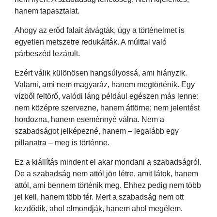
hanem tapasztalat.
Ahogy az erőd falait átvágták, úgy a történelmet is
egyetlen metszetre redukálták. A múlttal való
párbeszéd lezárult.
Ezért válik különösen hangsúlyossá, ami hiányzik.
Valami, ami nem magyaráz, hanem megtörténik. Egy
vízből feltörő, valódi láng például egészen más lenne:
nem középre szervezne, hanem áttörne; nem jelentést
hordozna, hanem eseménnyé válna. Nem a
szabadságot jelképezné, hanem – legalább egy
pillanatra – meg is történne.
Ez a kiállítás mindent el akar mondani a szabadságról.
De a szabadság nem attól jön létre, amit látok, hanem
attól, ami bennem történik meg. Ehhez pedig nem több
jel kell, hanem több tér. Mert a szabadság nem ott
kezdődik, ahol elmondják, hanem ahol megélem.