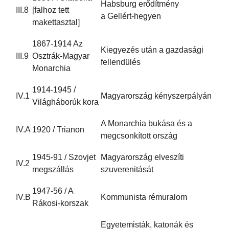
Habsburg erődítmény
III.8
[falhoz tett
a Gellért-hegyen
makettasztal]
1867-1914 Az
Kiegyezés után a gazdasági
III.9
Osztrák-Magyar
fellendülés
Monarchia
1914-1945 /
IV.1
Magyarország kényszerpályán
Világháborúk kora
A Monarchia bukása és a
IV.A
1920 / Trianon
megcsonkított ország
1945-91 / Szovjet
Magyarország elveszíti
IV.2
megszállás
szuverenitását
1947-56 / A
IV.B
Kommunista rémuralom
Rákosi-korszak
Egyetemisták, katonák és