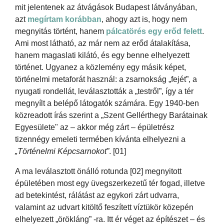
mit jelentenek az átvágások Budapest látványában,
azt
megírtam korábban
, ahogy azt is, hogy nem
megnyitás történt, hanem
pálcatörés egy erőd felett
.
Ami most látható, az már nem az erőd átalakítása,
hanem magaslati kilátó, és egy benne elhelyezett
történet. Ugyanez a közlemény egy másik képet,
történelmi metaforát használ: a zsarnokság „fejét”, a
nyugati rondellát, leválasztották a „testről”, így a tér
megnyílt a belépő látogatók számára. Egy 1940-ben
közreadott írás szerint a „Szent Gellérthegy Barátainak
Egyesülete" az – akkor még zárt – épületrész
tizennégy emeleti termében kívánta elhelyezni a
„Történelmi Képcsarnokot”
. [01]
A ma leválasztott önálló rotunda [02] megnyitott
épületében most egy üvegszerkezetű tér fogad, illetve
ad betekintést, rálátást az egykori zárt udvarra,
valamint az udvart kitöltő feszített víztükör közepén
elhelyezett „örökláng” -ra. Itt ér véget az építészet – és